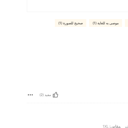
موصى به للغاية (1)
صحيح للصورة (1)
مفيد (2)
1
ي
مقاس:
1XL