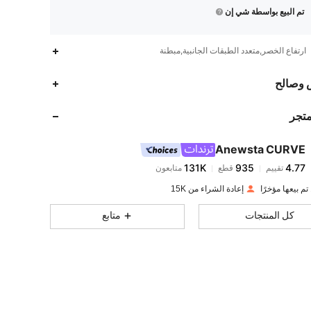
تم البيع بواسطة شي إن
ارتفاع الخصر,متعدد الطبقات الجانبية,مبطنة
131K
935
4.77
 وصالح
متجر
131K
935
4.77
Anewsta CURVE
131K
935
4.77
تقييم
قطع
متابعون
h***h
تم دفع
منذ 1 يوم
إعادة الشراء من 15K
131K
935
4.77
كل المنتجات
متابع
131K
935
4.77
131K
935
4.77