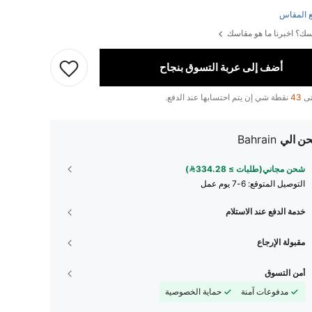
 المقاس
ك؟ اخبرنا ما هو مقاسك
أضف إلى عربة التسوق بنجاح
تى
43
نقطة شي إن يتم احتسابها عند الدفع.
ن الي
Bahrain
شحن مجاني(طلبات ≥ 334.28)
التوصيل المتوقع:
6-7 يوم عمل
خدمة الدفع عند الاستلام
مقبولة الإرجاع
أمن التسوق
مدفوعات آمنة
حماية الخصوصية