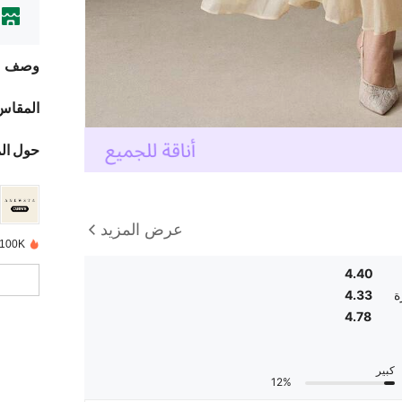
وصف
المقاس
حول ال
عرض المزيد
100K تم بيعها مؤخرًا
4.40
ة
4.33
4.78
كبير
12%