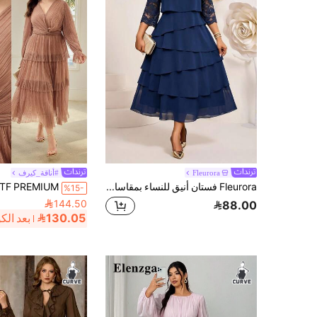
Fleurora
#أناقة_كيرف
Fleurora فستان أنيق للنساء بمقاسات كبيرة مع أكمام 3/4 من الدانتيل المتباين وحافة متعددة الطبقات من الكشكشة
%15-
144.50
88.00
130.05
بعد الك