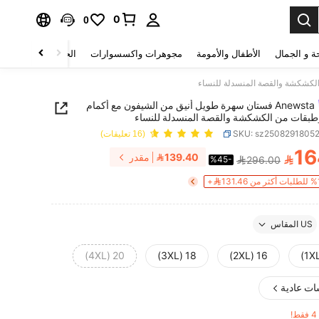
0
0
ة و الجمال
الأطفال والأمومة
مجوهرات واكسسوارات
الحقائب والأمتعة
Anewsta فستان سهرة طويل أنيق من الشيفون مع أكمام
طبقات من الكشكشة والقصة المنسدلة للنساء
SKU: sz2508291805
(16 تعليقات)
16
139.40
مقدر

%45-
296.00
PRICE AND AVAILABIL
US المقاس
20 (4XL)
18 (3XL)
16 (2XL)
ات عادية
!