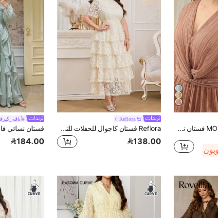
Reflora
#أناقة_كير
MOTF PREMIUM فستان نسائي متعدد الطبقات بتصميم A-line مطوي متوسط الطول، للربيع/الصيف
Reflora فستان كاجوال للحفلات للنساء بمقاس كبير مع كشكشة دانتيل
184.00
138.00
وبون