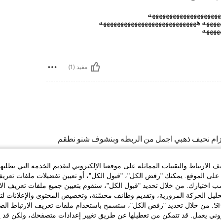
ههههههههههههههههههههه
ههههه ههههههههههههههههههههههههههههه
ههههه
مفيد (1)
زام نحيف ذهبي اجمل من الربطه وبنشوف شنو نطقم
الارتباط والتقنيات المماثلة على موقعنا الإلكتروني لتقديم الخدمة التي تطلبه
لى الموقع. يمكنك "رفض الكل"، "قبول الكل"، أو تعيين تفضيلات ملفات تعريف
مفيد (1)
ختيارك. من خلال تحديد "قبول الكل"، سنقوم بتعيين جميع ملفات تعريف الارتب
حليل الحركة المرورية، وتقديم وظائف محسّنة، وتخصيص المحتوى والإعلانات لت
الخاصة بك مع SHEIN. من خلال تحديد "رفض الكل"، ستسمح باستخدام ملفات تعريف الارتباط 
لمراجعات
روني يعمل. قد تتمكن من تعطيلها عن طريق تغيير إعدادات متصفحك، ولكن قد ي