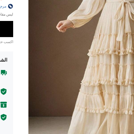
مرجع
ليس مقاس
اكسب ح
الشح