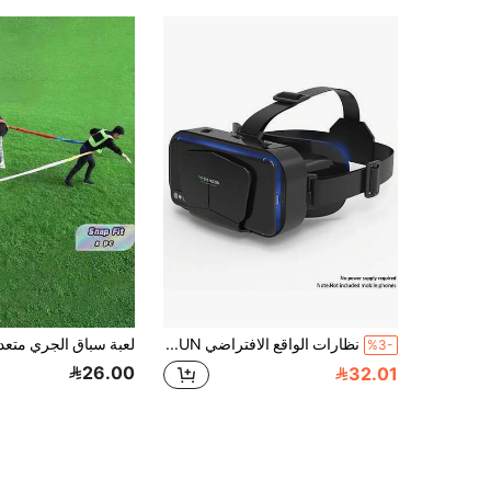
نظارات الواقع الافتراضي BAIXUN، سماعة رأس VR، عدسات ثلاثية الأبعاد، نظارات VR متوافقة مع التلفزيون والأفلام وألعاب الفيديو، متوافقة مع أنظمة iOS و Android، تدعم الهواتف من 4.7 إلى 7 بوصة
%3-
26.00
32.01