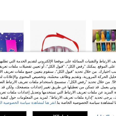
الارتباط والتقنيات المماثلة على موقعنا الإلكتروني لتقديم الخدمة التي تطلبه
لى الموقع. يمكنك "رفض الكل"، "قبول الكل"، أو تعيين تفضيلات ملفات تعريف
ختيارك. من خلال تحديد "قبول الكل"، سنقوم بتعيين جميع ملفات تعريف الارتب
حليل الحركة المرورية، وتقديم وظائف محسّنة، وتخصيص المحتوى والإعلانات لت
الخاصة بك مع SHEIN. من خلال تحديد "رفض الكل"، ستسمح باستخدام ملفات تعريف الارتباط 
روني يعمل. قد تتمكن من تعطيلها عن طريق تغيير إعدادات متصفحك، ولكن قد ي
 المزيد عن ملفات تعريف الارتباط التي نستخدمها وتعديل إعدادات ملفات تعري
2# الأفضل مبيعا
ك، يرجى تحديد "إدارة ملفات تعريف الارتباط". لمزيد من المعلومات حول كيفية مع
مجموعة لعبة مطابقة الزجاجات الملونة 21 قطعة - لعبة لوحية لتحدي الذكاء للمراهقين، تعزز الذاكرة والقدرة المنطقية، لعبة تخمين الزجاجات الممتعة، خيار مثالي لهدايا عيد الهالوين أو أعياد الميلاد، تشمل زجاجات ملونة وبطاقات مطابقة، لعبة تعليمية|لعب مرح، للأطفال
لعبة كشف الكذب الدقيقة، جهاز الكشف عن النبض الصادم للكذب ، هدية مرحة، أبيض (شحن بدون بطارية)
%9-
(1000+)
نا لمشاهدة سياسة الخصوصية الخاصة بنا.
انقر هنا لمشاهدة سياسة الخصوصية الخ
5# الأفضل مبيعا
في ABS ألعاب وملحقات أخرى
في PP مستلزمات اللعبة
2# الأفضل مبيعا
2# الأفضل مبيعا
(1000+)
(1000+)
19.02
100+. تم بيع
37.00
40+. تم بيع
2# الأفضل مبيعا
بعد الكوبون