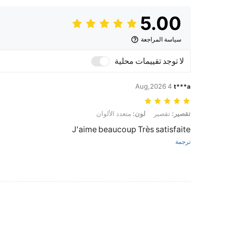
5.00
سياسة المراجعة
لا توجد تقييمات محلية
4 Aug,2026
t***a
تقصير: تقصير, لون: متعدد الألوان
تقصير:
تقصير
لون:
متعدد الألوان
J'aime beaucoup Très satisfaite
ترجمة