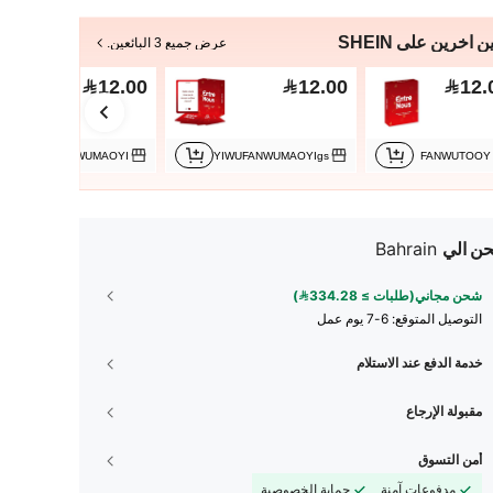
ن آخرين على SHEIN
عرض جميع 3 البائعين.
12.00
12.00
12.
YIWUFANWUMAOYI
YIWUFANWUMAOYIgs
FANWUTOOY
ن الي
Bahrain
شحن مجاني(طلبات ≥ 334.28)
التوصيل المتوقع:
6-7 يوم عمل
خدمة الدفع عند الاستلام
مقبولة الإرجاع
أمن التسوق
مدفوعات آمنة
حماية الخصوصية