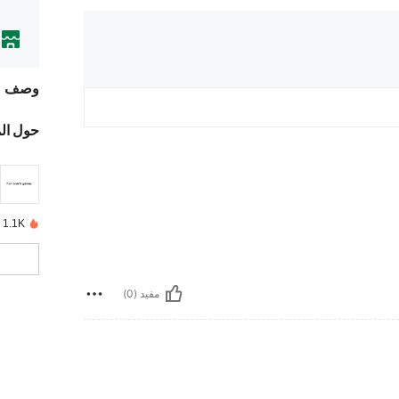
وصف
حول ال
1.1K تم بيعها مؤخرًا
مفيد (0)