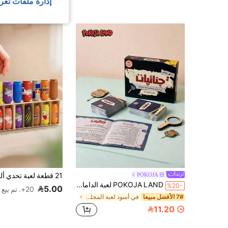
إدارة ملفات تعر
POKOJA
POKOJA LAND لعبة الداما العربية - مغامرة بوليسية استراتيجية، متعة جماعية للعائلة والأصدقاء، مصنوعة من ورق مقوى متين، ألغاز ذهنية جذابة بنصوص عربية، لعبة استراتيجية | نشاط جماعي تفاعلي | نص عربي
%20-
5.00
20+. تم بيع
7# الأفضل مبيعا
في أسود لعبة المجلس
11.20