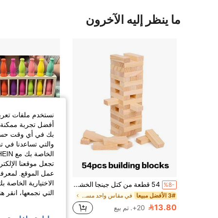
ما ينظر إليه الآخرون
نستخدم ملفات تعريف 
أفضل تجربة ممكنة ع
بك في أي وقت حسب ا
والتي تساعدنا في ت
تجعل موقعنا الإلكت
عمل الموقع. لمعرفة
الاختيارية الخاصة ب
54 قطعة من كتل جينجا الخشبية - لعبة برج التوازن للحفلات، كتل الدومينو، كتل خشبية كلاسيكية، كتل برج السقوط، مثالية للحفلات والتجمعات، رائعة لليلة الألعاب
%25-
%8-
التي نجمعها، انقر ه
3# الأفضل مبيعا
في مقاس واحد مستلزمات اللعبة
1# الأفضل مبيعا
7.50
13.80
20+. تم بيع
40+. تم بيع