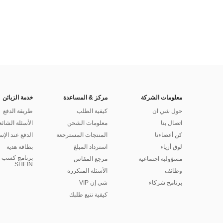
معلومات الشركة
مركز & المساعدة
خدمة الزبائن
حول شي ان
كيفية الطلب
طريقة الدفع
اتصال بنا
معلومات الشحن
الأسئلة الشائع
كن أعضاءنا
المنتجات المسترجعة
الدفع عند الإس
لوق أزياء
استرداد المبلغ
بطاقة هدية
برنامج كسب ا
مسؤولية اجتماعية
مرجع المقاس
SHEIN
وظائف
الأسئلة المتكررة
برنامج شركاء
شي إن VIP
كيفية تتبع طلبك