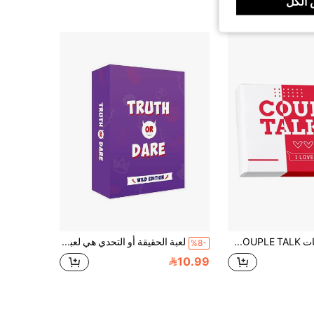
الكل
لعبة بطاقات COUPLE TALK، مناسبة لترفيه حفلات الأزواج، هدية عيد الميلاد ال- 21، هدية مثالية لعيد الميلاد/عيد الحب.
لعبة الحقيقة أو التحدي هي لعبة حفلات جريئة مليئة بأسئلة غير متوقعة وتحديات صادمة. تتضمن اللعبة 55 بطاقة، مما يجعلها مثالية لليالي المواعدة أو أي وقت تريد فيه تعميق الروابط. إنها أيضًا خيار ممتاز لعيد الحب وعيد الميلاد.
%8-
10.99