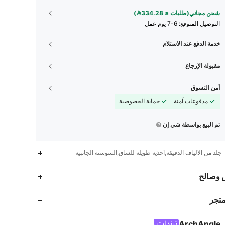
شحن مجاني(طلبات ≥ 334.28)
التوصيل المتوقع:
6-7 يوم عمل
خدمة الدفع عند الاستلام
مقبولة الإرجاع
أمن التسوق
مدفوعات آمنة
حماية الخصوصية
تم البيع بواسطة شي إن
جلد من الألياف الدقيقة,أحذية طويلة للساق,السوستة الجانبية
11K
99
4.93
 وصالح
متجر
11K
99
4.93
ArchAngle