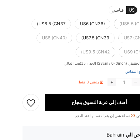
US
قياسي
US6.5 (CN37)
US6 (CN36)
US5.5 (C
US8 (CN40)
US7.5 (CN39)
US7 (C
US9.5 (CN42)
US9 (C
لحقيقي
(23cm / 0-0inch) الحذاء بالكعب العالي
 المقاس
متبقي 3 فقط!
أضف إلى عربة التسوق بنجاح
تى
23
نقطة شي إن يتم احتسابها عند الدفع.
ن الي
Bahrain