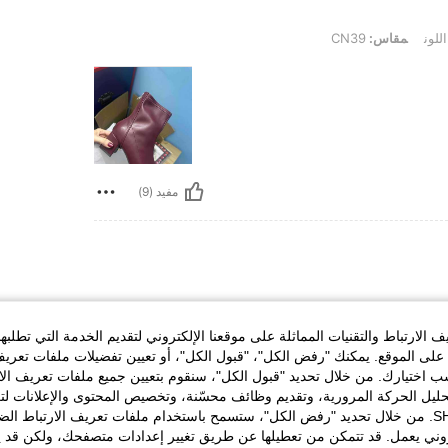
للون
مقاس:
CN39
مفيد (9)
الارتباط والتقنيات المماثلة على موقعنا الإلكتروني لتقديم الخدمة التي تطلبه
 مقاسي
واليتي
لى الموقع. يمكنك "رفض الكل"، "قبول الكل"، أو تعيين تفضيلات ملفات تعريف
 احب
ختيارك. من خلال تحديد "قبول الكل"، سنقوم بتعيين جميع ملفات تعريف الارتب
ح من
حليل الحركة المرورية، وتقديم وظائف محسّنة، وتخصيص المحتوى والإعلانات لت
الخاصة بك مع SHEIN. من خلال تحديد "رفض الكل"، ستسمح باستخدام ملفات تعريف الارتباط 
روني يعمل. قد تتمكن من تعطيلها عن طريق تغيير إعدادات متصفحك، ولكن قد ي