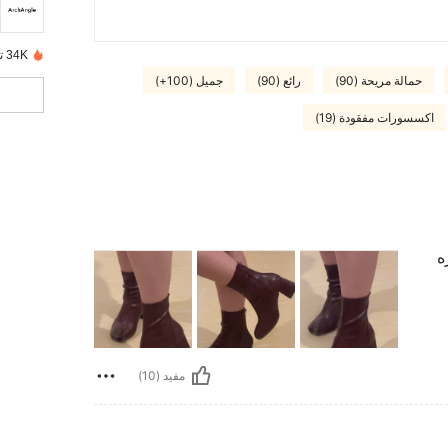
34K تم بيعها مؤخرًا
حمالة مريحة (90)
رائع (90)
جميل (100+)
اكسسورات مفقودة (19)
ه
مفيد (10)