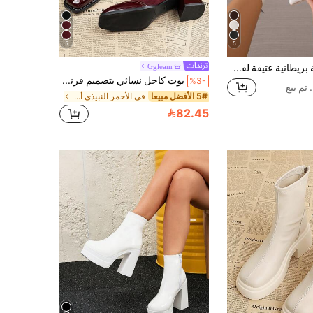
5
5
بوت جلدية بريطانية عتيقة لفصلي الخريف والشتاء، بوت كاحل قصيرة بكعب متوسط وأصبع مدبب للنساء لفصلي الربيع والخريف، تناسب ارتداؤها مع البناطيل، بوت للنساء
Ggleam
بوت كاحل نسائي بتصميم فرنسي بريطاني عتيق، لون بورغندي، مقدمة مربعة، خريف/شتاء 2025، سحاب جانبي، قصة ضيقة، كعب سميك، تصميم إبزيم، أنيق وعصري
%3-
5# الأفضل مبيعا
في الأحمر النبيذي أحذية الموضة للمرأة
82.45