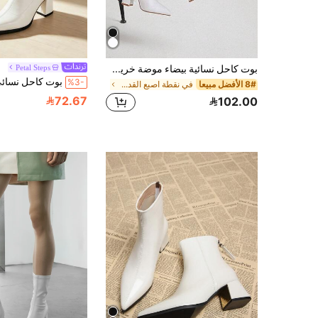
بوت كاحل نسائية بيضاء موضة خريف/شتاء 2025، أنيقة وكاجوال وبسيطة ومتعددة الاستخدامات، جذابة وعصرية مع سحاب جانبي وكعب سميك وأصبع قدم مدبب، كعب عالي ومثالية مع فستان أسود، بوت كاحل عالية الركبة
Petal Steps
%3-
8# الأفضل مبيعا
في نقطة اصبع القدم أحذية الموضة للمرأة
72.67
102.00