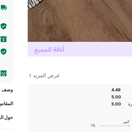
عرض المزيد
وصف
4.49
5.00
المقاس
ة
5.00
حول ال
كبير
1%