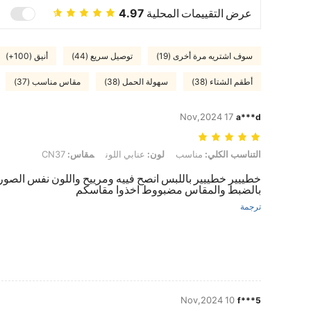
عرض التقييمات المحلية
4.97
سوف اشتريه مرة أخرى (19)
توصيل سريع (44)
أنيق (100+)
أطقم الشتاء (38)
سهولة الحمل (38)
مقاس مناسب (37)
17 Nov,2024
a***d
التناسب الكلي: مناسب, لون: عنابي اللون, مقاس: CN37
التناسب الكلي:
مناسب
لون:
عنابي اللون
مقاس:
CN37
خطييير خطييير باللبس انصح فييه ومرييح واللون نفس الصور
بالضبط والمقاس مضبووط اخذوا مقاسكم
ترجمة
10 Nov,2024
f***5