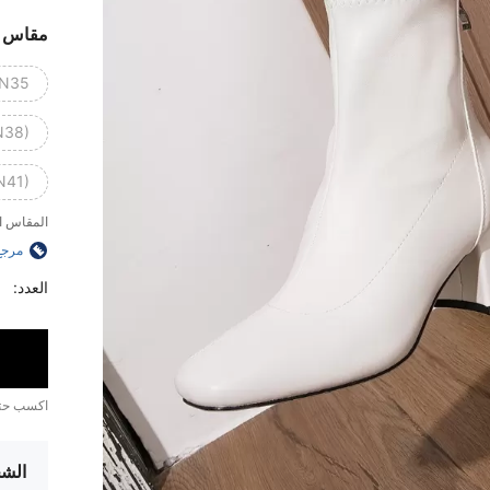
مقاس
N35)
N38)
N41)
المقاس ا
مرجع
العدد:
اكسب ح
الشح