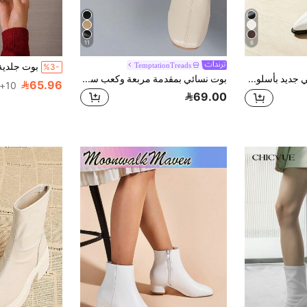
11
6
TemptationTreads
%3-
بوت كاحل نسائي جديد بأسلوب بريطاني، بوت كاحل أبيض بسيط أنيق بكعب سميك، بوت كاحل عتيق برأس مدبب وسحاب معدني جانبي، بوت تشيلسي بكعب سميك وعالي، بوت غربي أمريكي بكعب متوسط، بوت كاحل عصري
بوت نسائي بمقدمة مربعة وكعب سميك بلون بيج مع سحاب خلفي، بوت نسائي بكعب عالي بلون بيج، بوت نسائي للكاحل، بوت نسائي قتالي، بوت نسائي، بوت نسائي شتوي، بوت بكعب سميك
65.96
10+. تم بيع
69.00