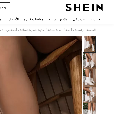
بوت ا
 navigate search
فئات
جديد في
ملابس نسائية
مقاسات كبيرة
الأطفال
الم
/
/
/
/
الصفحة الرئيسية
أحذية
احذية نسائية
جزمة عصرية نسائية
أحذية بوت كاح