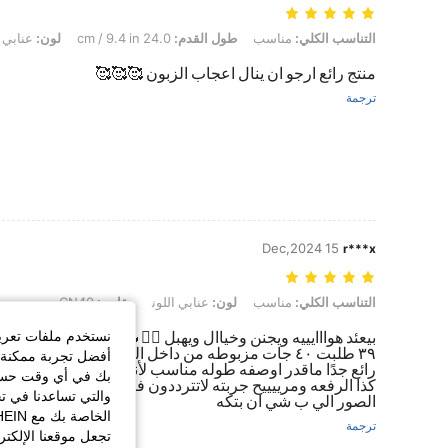
التناسب الكلي: مناسب, طول القدم: 24.0 cm / 9.4 in, لون: عنابي اللون, مقاس: CN39
التناسب الكلي:
مناسب
طول القدم:
24.0 cm / 9.4 in
لون:
عنابي ا
منتج رائع ارجو ان ينال اعجاب الزبون 🥰🥰🥰
ترجمة
15 Dec,2024
r***x
التناسب الكلي: مناسب, لون: عنابي اللون, مقاس: CN40
التناسب الكلي:
مناسب
لون:
عنابي اللون
مقاس:
CN40
نستخدم ملفات تعريف 
بيعئد هوااايييه ويجنن وخياال ويهبل 🙂‍↔️🔥🔥 المقاس مزبوط
٣٩ طلبت ٤٠ جات مزبوطه من داخل البوت قماش شامواه ك
أفضل تجربة ممكنة ع
رائع جدًا ماقدر اوصفه طوله مناسب لأني ماحب الطول كثير
بك في أي وقت حسب ا
كذا الرفعه ومرييييح جربته لاتترددون فيه 😻👌🏻🔥🔥 اللون افت
والتي تساعدنا في ت
الصور الي ب شي ان بتكه
ترجمة
تجعل موقعنا الإلكت