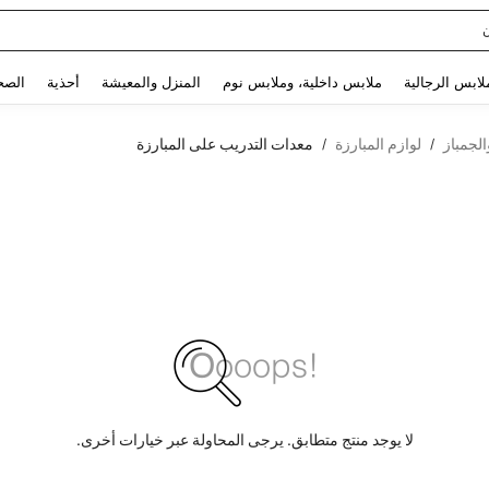
Use up and down arrow keys to البحث الأخير and البحث والعثور. Press Enter to select.
لابس الرجالية
ملابس داخلية، وملابس نوم
المنزل والمعيشة
أحذية
الصح
لجمباز
لوازم المبارزة
معدات التدريب على المبارزة
/
/
لا يوجد منتج متطابق. يرجى المحاولة عبر خيارات أخرى.