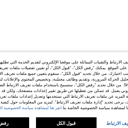
الارتباط والتقنيات المماثلة على موقعنا الإلكتروني لتقديم الخدمة التي تطلبه
لى الموقع. يمكنك "رفض الكل"، "قبول الكل"، أو تعيين تفضيلات ملفات تعريف
ختيارك. من خلال تحديد "قبول الكل"، سنقوم بتعيين جميع ملفات تعريف الارتب
حليل الحركة المرورية، وتقديم وظائف محسّنة، وتخصيص المحتوى والإعلانات لت
الخاصة بك مع SHEIN. من خلال تحديد "رفض الكل"، ستسمح باستخدام ملفات تعريف الارتباط 
روني يعمل. قد تتمكن من تعطيلها عن طريق تغيير إعدادات متصفحك، ولكن قد ي
 المزيد عن ملفات تعريف الارتباط التي نستخدمها وتعديل إعدادات ملفات تعري
ك، يرجى تحديد "إدارة ملفات تعريف الارتباط". لمزيد من المعلومات حول كيفية مع
نا لمشاهدة سياسة الخصوصية الخاصة بنا.
انقر هنا لمشاهدة سياسة الخصوصية الخ
يف الارتباط
قبول الكل
رفض 