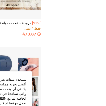
%15-
فقط 4 بيقي
73.67
نستخدم ملفات تعريف 
أفضل تجربة ممكنة ع
بك في أي وقت حسب ا
والتي تساعدنا في ت
تجعل موقعنا الإلكت