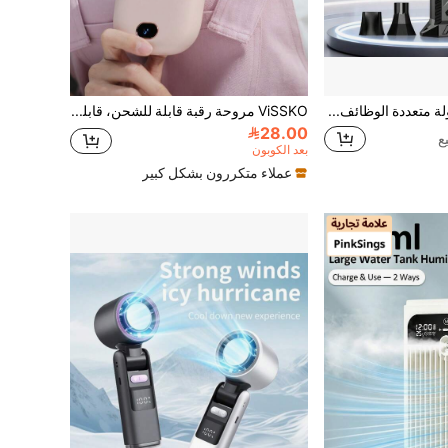
مروحة محمولة متعددة الوظائف، محرك فرشاة عالي السرعة، مبرد محمول يدوي، نافخ تنظيف السيارة، يتضمن 2 بطارية قابلة لإعادة الشحن 3000 مللي أمبير، يأتي مع فوهات مختلفة لاستخدامات متنوعة، تبريد في الصيف، نفخ الثلج في الشتاء، بادئ حريق للتخييم، تجفيف السيارة، مستخدم إزالة الجليد وتنظيف مقاعد السيارة، لوحات المفاتيح الكمبيوتر، فجوات النوافذ، الأرائك والسجاد، مدمج ومحمول، لا غنى عنه للمنزل والسفر!
ViSSKO مروحة رقبة قابلة للشحن، قابلة للتعديل ب- 3 سرعات، قابلة للتثبيت على الحائط أو الطاولة، بطارية 1800 مللي أمبير، تدفق هواء قوي وزاوية واسعة، محرك هادئ، وزن خفيف 135 جرام، ضرورية للاستخدام في الخارج
28.00
بعد الكوبون
عملاء متكررون بشكل كبير