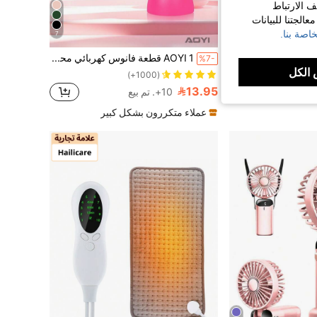
ف الارتباط
الجتنا للبيانات
اصة بنا.
7
مروحة محمولة باليد لإعداد الماكياج، أداة إعداد الماكياج، جهاز تبريد صيفي للنساء، مروحة كهربائية هادئة للسطح المكتبي للمدرسة
AOYI 1 قطعة فانوس كهربائي محمول قابل للشحن 500 ملي أمبير مع إضاءة ليد قابلة للتعديل بثلاث درجات، مروحة مصغرة على شكل أذن القطة للخارج
%7-
الكل
(1000+)
13.95
10+. تم بيع
عملاء متكررون بشكل كبير