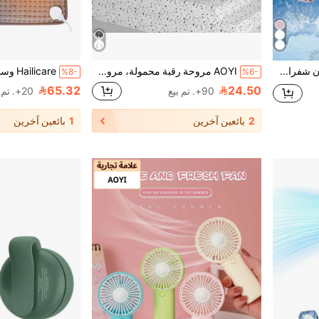
مروحة رقبة محمولة بدون شفرات جديدة، مروحة صغيرة قابلة لإعادة الشحن عبر USB الجيل الثالث، منفذ هواء دوامي، 3 سرعات رياح قابلة للتعديل
AOYI مروحة رقبة محمولة، مروحة بدون شفرات بدون استخدام اليدين، مروحة رقبة شخصية قابلة للارتداء، بطارية قابلة للشحن 800 مللي أمبير، قابلة للتعديل ب- 3 سرعات، ضرورية لتبريد الصيف، مناسبة للمنزل والمكتب والرياضة والشاطئ والسفر والعطلات
%8-
%6-
65.32
24.50
90+. تم بيع
20+. تم بيع
2
بائعين آخرين
1
بائعين آخرين