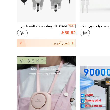
مروحة صغيرة محمولة بدون شفرات صامتة - خيارات 3 ألوان - مروحة قابلة للتثبيت على الملابس، مروحة قابلة للتثبيت على الخصر، أساسيات السفر، أساسيات الحدائق، أساسيات الشاطئ، موسم التخرج، حفل التخرج، هدية التخرج، تهنئة الخريج، خريج متفوق، إنهاء المدرسة، حفلة التخرج، أساسيات السفر، أساسيات التخييم، أدوات محمولة، أساسيات الصيف، محمول للصيف
Hailicare وسادة تدفئة القطط الرمادية الطويلة من هايليكير، تعمل بالطاقة من خلال منفذ USB، قماش مخملي مرن، 5 إعدادات درجة حرارة (35-55 درجة مئوية) و5 إعدادات مؤقت (2-10 ساعات)، قابلة للغسل، تخفف آلام الدورة الشهرية/الرقبة، وسادة متعددة الوظائف للجنسين
%4-
59.52
1
بائعين آخرين