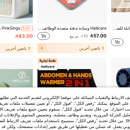
مروحة سقف محمولة قابلة للشحن عبر USB بعمر بطارية طويل جداً مع إضاءة ليلية LED، تحكم عن بعد، شاشة رقمية، إضاءة ليلية متغيرة اللون دافئة/بيضاء، مؤقت 12 سرعة، تدفق هواء قوي، مناسبة للخيمة والتخييم والمركبات الترفيهية والسفر والشواء والصيد
Hailicare وسادة تدفئة متعددة الوظائف 10 إعدادات، 4 خيارات مؤقت، قماش فلانيل ناعم للغاية من الجانبين، قابلة للغسل في الغسالة، بطانية تدفئة، وسادة تدفئة لتخفيف التشنجات
%40-
57.00
83.00
10+. تم بيع
1
بائعين آخرين
1
بائعين آخرين
الارتباط والتقنيات المماثلة على موقعنا الإلكتروني لتقديم الخدمة التي تطلبه
لى الموقع. يمكنك "رفض الكل"، "قبول الكل"، أو تعيين تفضيلات ملفات تعريف
ختيارك. من خلال تحديد "قبول الكل"، سنقوم بتعيين جميع ملفات تعريف الارتب
حليل الحركة المرورية، وتقديم وظائف محسّنة، وتخصيص المحتوى والإعلانات لت
الخاصة بك مع SHEIN. من خلال تحديد "رفض الكل"، ستسمح باستخدام ملفات تعريف الارتباط 
روني يعمل. قد تتمكن من تعطيلها عن طريق تغيير إعدادات متصفحك، ولكن قد ي