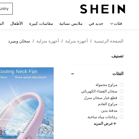
uishy
 navigate search
فئات
جديد في
ملابس نسائية
مقاسات كبيرة
الأطفال
الم
الصفحة الرئيسية
أجهزة منزلية
أجهزة منزلية
سخان ومبرد
/
/
/
تصنيف
الفئات
مراوح محمولة
سخان الفضاء الكهربائي
قطع غيار سخان منزل
مراوح العادم
مدفئة يدين
زجاجات مياه ساخنة
عرض المزيد