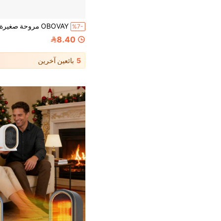
%7-
8.40
5
بائعين آخرين