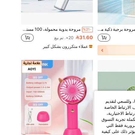
PinkSings مروحة برجية ذكية مطورة، استخدام مزدوج عبر USB والقابس، بطارية بسعة كبيرة، خزان مياه بسعة كبيرة، ترطيب بالرذاذ البارد جداً، صامتة، مؤقت، كشف درجة الحرارة، وظيفة الساعة، شاشة لمس LCD
مروحة يدوية محمولة، 100 مستوى سرعة الرياح، تشغيل . مزودة بضوء LED وراس مروحة قابل للدوران 180 درجة، مروحة محمولة، مروحة توربو، ضروري للعطلات.
%21-
31.60
20+. تم بيع
عملاء متكررون بشكل كبير
ا، وللسعي لتقديم
 الارتباط الخاصة
اط الاختيارية،
كملة تجربة التسوق
الضرورية فقط التي
ؤثر ذلك على كيفية