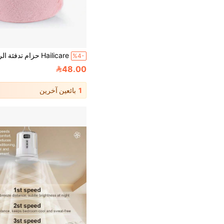
%4-
48.00
1
بائعين آخرين