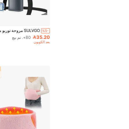
%5-
35.20
80+. تم بيع
بعد الكوبون