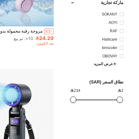
ماركة تجارية
SOKANY
AOYI
RAF
%3-
24.29
10+. تم بيع
Hailicare
بعد الكوبون
kinscoter
OBOVAY
عرض المزيد
نطاق السعر (SAR)

234

2