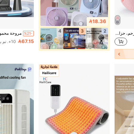
18.36
4
3
2
Hailicare حزام تدفئة الرحم، حزام خصر كهربائي للتدفئة، تسخين بالجرافين، شحن عبر USB، سخان اليد (باستثناء بنك الطاقة)، يحتاج إلى توصيل بمصدر طاقة للاستخدام، يصل إلى درجة الحرارة المحددة في حوالي 8 دقائق
%21-
67.15
10+. تم بيع