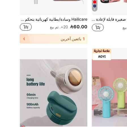
6
مروحة يدوية صغيرة قابلة لإعادة الشحن وقابلة للطي مع شاشة رقمية قطعة واحدة، 5 سرعات رياح و5 شفرات هادئة
Hailicare وسادة/بطانية كهربائية بتحكم في درجة الحرارة على 10 مستوى، وضبط مؤقت على 3 إعدادات، للتسخين/التبريد/التدفئة بدرجة حرارة ثابتة
60.00
20+. تم بيع
1
بائعين آخرين