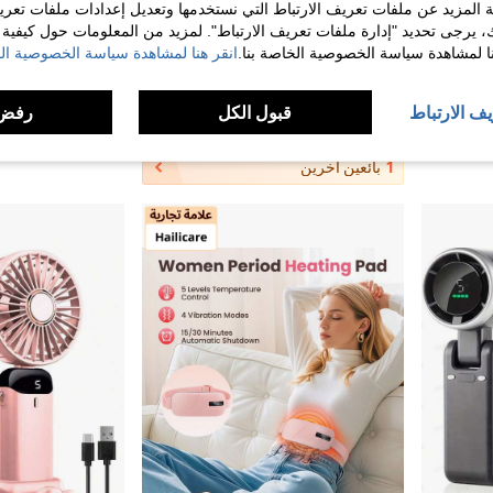
 المزيد عن ملفات تعريف الارتباط التي نستخدمها وتعديل إعدادات ملفات تعري
ك، يرجى تحديد "إدارة ملفات تعريف الارتباط". لمزيد من المعلومات حول كيفية مع
نا لمشاهدة سياسة الخصوصية الخاصة بنا.
انقر هنا لمشاهدة سياسة الخصوصية الخ
1 قطعة مروحة يدوية صغيرة محمولة - قابلة للشحن عبر USB/تعمل ببطارية، سرعة قابلة للتعديل، مروحة جيب للسفر/الخارج/المنزل/المكتب، أداة تجفيف وتبريد سريعة، مناسبة لفن الأظافر وغراء تمديد الرموش، سرعة رياح عالية، مدمجة ومحمولة، مثالية للجمال والاستخدام اليومي
Hailicare حزام كهربائي قابل للتعديل على 3 مستويات، وسادة تدفئة الرحم، حزام رحم مضاد للبرودة، وسادة تدفئة اليد والخصر، وسادة تدفئة الرحم للنساء أثناء الدورة الشهرية
%3-
يف الارتباط
قبول الكل
رفض 
10.00
41.71
60+. تم بيع
1
بائعين آخرين