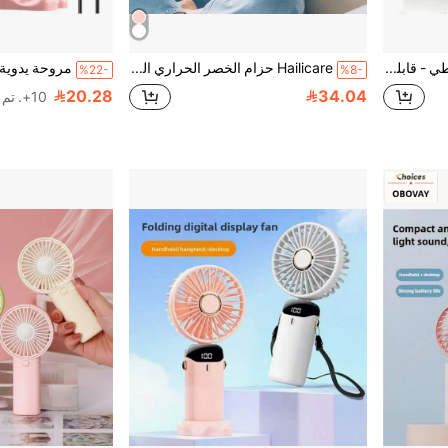
مروحة محمولة قابلة للطي - قابلة للشحن عبر USB، هادئة للغاية ب- 5 سرعات قابلة للتعديل، بطارية 3600 مللي أمبير (مدة تشغيل 10 ساعات)، مناسبة لمكتب المكتب والغرفة والسكن الجامعي والسفر الخارجي في الصيف والشاطئ والسفر والمناسبات
Hailicare حزام الخصر الحراري القابل للشحن لراحة الدورة الشهرية - 5 مستويات حرارة قابلة للتعديل (45-65 درجة مئوية)، 4 أوضاع اهتزاز، مؤقت 15/30 دقيقة، شحن سريع لمدة ساعتين وعمر البطارية، تصميم محمول، مناسب للاستخدام المنزلي/المكتبي، هدية للفتيات
%22-
%8-
20.28
34.04
10+. تم بيع