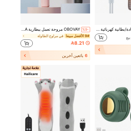
Hailicare وسادة/بطانية كهربائية ب- 10 مستويات للتحكم في درجة الحرارة و3 مؤقتات، مناسبة للاستخدام في المكتب والمنزل، أساسية للتدفئة في فصل الشتاء، وهي أيضًا هدية شتوية رائعة
OBOVAY مروحة تعمل ببطارية AAA - مدمجة وخفيفة الوزن وقابلة للحمل، مثالية للسفر والأنشطة الخارجية. مصنوعة من مادة ABS، بعنصر تحكم بالزر، مع حبل للتعليق، متوفرة باللون الوردي/الأخضر/الأصفر/الأزرق، مروحة محمولة مناسبة للاستخدام الخارجي
%9-
9# الأفضل مبيعا
في مراوح الطاولة
8.21
6
بائعين آخرين