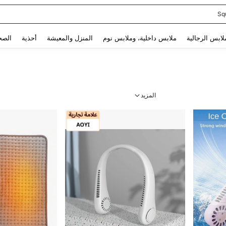
Sq
Use up and down arrow keys to البحث الأخير and البحث والعثور. Press Enter to select.
لابس الرجالية
ملابس داخلية، وملابس نوم
المنزل والمعيشة
أحذية
الصح
المزيد