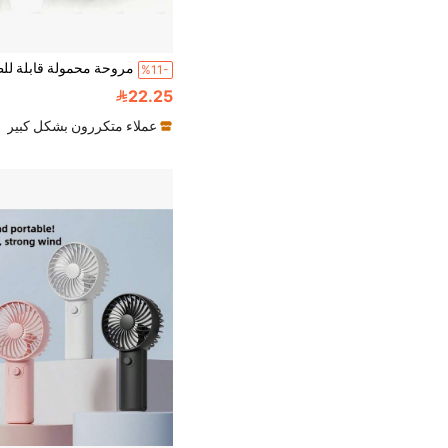
%11-
22.25
عملاء متكررون بشكل كبير