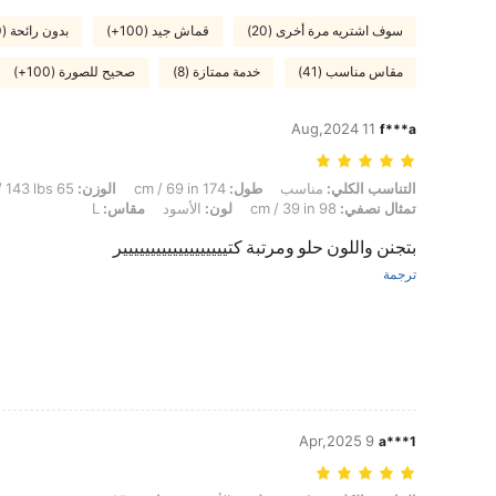
سوف اشتريه مرة أخرى (20)
قماش جيد (100+)
بدون رائحة (100+)
مقاس مناسب (41)
خدمة ممتازة (8)
صحيح للصورة (100+)
11 Aug,2024
f***a
التناسب الكلي: مناسب, طول: 174 cm / 69 in, الوزن: 65 kg / 143 lbs, الوركين: 109 cm / 43 in, الخصر: 76 cm / 30 in, تمثال نصفي: 98 cm / 39 in, لون: الأسود, مقاس: L
التناسب الكلي:
مناسب
طول:
174 cm / 69 in
الوزن:
65 kg / 143 lbs
تمثال نصفي:
98 cm / 39 in
لون:
الأسود
مقاس:
L
بتجنن واللون حلو ومرتبة كتييييييييييييييييييير
ترجمة
9 Apr,2025
a***1