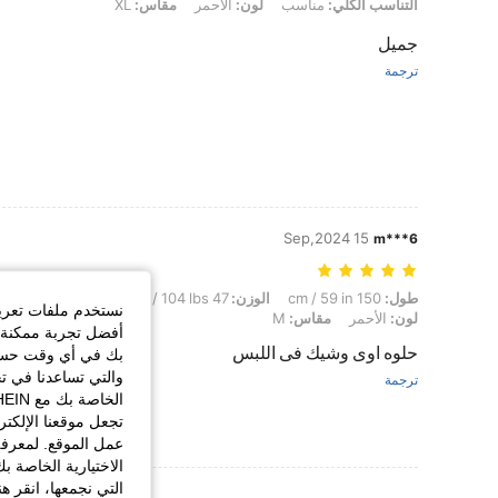
التناسب الكلي: مناسب, لون: الأحمر, مقاس: XL
التناسب الكلي:
مناسب
لون:
الأحمر
مقاس:
XL
جميل
ترجمة
15 Sep,2024
m***6
طول: 150 cm / 59 in, الوزن: 47 kg / 104 lbs, الوركين: 105 cm / 41 in, الخصر: 80 cm / 31 in, تمثال نصفي: 80 cm / 31 in, لون: الأحمر, مقاس: M
طول:
150 cm / 59 in
الوزن:
47 kg / 104 lbs
الوركين:
105 cm / 41 in
نستخدم ملفات تعريف 
لون:
الأحمر
مقاس:
M
أفضل تجربة ممكنة ع
حلوه اوى وشيك فى اللبس
بك في أي وقت حسب ا
والتي تساعدنا في ت
ترجمة
تجعل موقعنا الإلكت
عمل الموقع. لمعرفة
الاختيارية الخاصة ب
التي نجمعها، انقر ه
عرض المزيد من ا