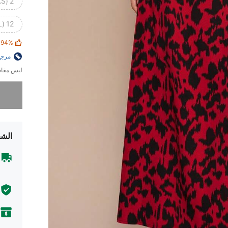
2 (XS)
12 (XL)
94%
مرجع
ليس مقاس
عذراً، لقد 
الشح