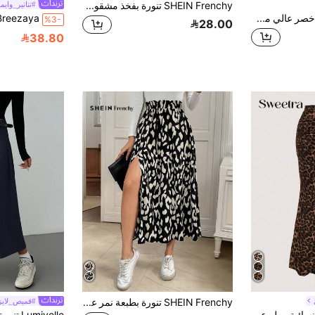
SHEIN Frenchy تنورة بفخذ مشقوق وبطباعة شامل
#تنانير_واي
Breezaya تنورة ذات خصر عالي مطبوعة بالزهور مع شق خريفية
%3-
28.00
38.80
SHEIN Frenchy تنورة بطبعة نمر على الجوانب وشق الفخذ
#قميص_لاي
8# الأفضل مبيعا
Sweetra تنورة نسائية مطبوعة بنمط النمر مع تجاعيد وذيل حورية البحر للعطلات