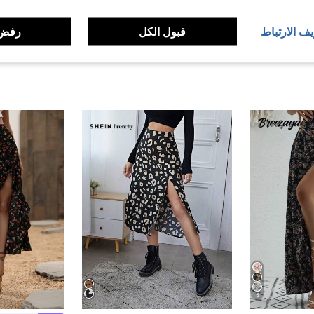
يف الارتباط
قبول الكل
رفض 
5