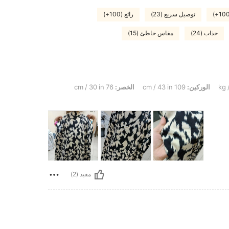
توصيل سريع (23)
رائع (100+)
جذاب (24)
مقاس خاطئ (15)
الوركين:
109 cm / 43 in
الخصر:
76 cm / 30 in
مفيد (2)