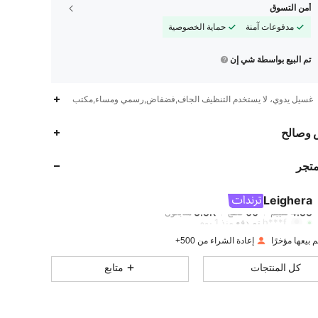
أمن التسوق
مدفوعات آمنة
حماية الخصوصية
تم البيع بواسطة شي إن
غسيل يدوي، لا يستخدم التنظيف الجاف,فضفاض,رسمي ومساء,مكتب
3.8K
66
4.88
 وصالح
متجر
3.8K
66
4.88
Leighera
3.8K
66
4.88
تقييم
قطع
متابعون
h***f
تم دفع
منذ 1 يوم
إعادة الشراء من 500+
3.8K
66
4.88
كل المنتجات
متابع
3.8K
66
4.88