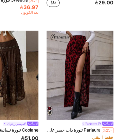
%5-
29.00
36.97
بعد الكوبون
Pariaura
#ميسي_شيك
Pariaura تنورة ذات خصر عالي وشق في الفخذ للسنة الجديدة والخريف
%25-
فقط 1 بيقي
51.00