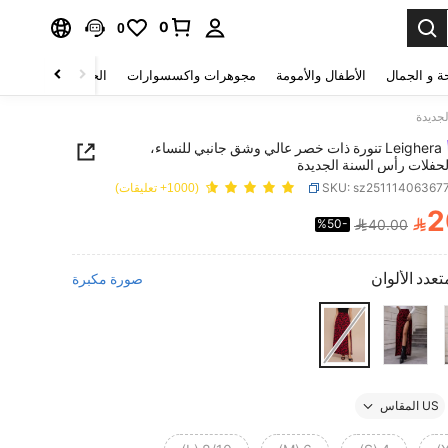
0
0
ة و الجمال
الأطفال والأمومة
مجوهرات واكسسوارات
الحقائب والأمتعة
Leighera تنورة ذات خصر عالي وشق جانبي للنساء،
لحفلات رأس السنة الجديدة
SKU: sz25111406367
(1000+ تعليقات)
2

%50-
40.00
PRICE AND AVAILABIL
تعدد الألوان
صورة مكبرة
US المقاس