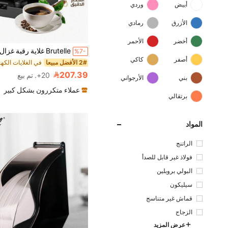
أبيض
وردي
الأزرق
رمادي
أخضر
الأحمر
%7-
أصفر
كاكي
2# الأفضل مبيعا
في الغلايات الكهر
207.39
20+. تم بيع
بني
الأرجواني
عملاء متكررون بشكل كبير
برتقالي
المواد
الراتنج
فولاذ غير قابل للصدأ
البولي بروبلين
سيليكون
قماش غير متناسج
الزجاج
عرض المزيد