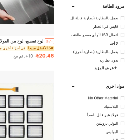
مزود الطاقة
يعمل بالبطارية (بطارية قابلة لل
شحن)
قابس في الجدار
اتصال USB أو أي مصدر طاقة ت
يار مستمر آخر
%7-
لا أحد
5# الأفضل مبيعا
يعمل بالبطارية (بطارية أخرى)
20.46
10+. تم بيع
بدون بطارية
عرض المزيد
مواد أخرى
No Other Material
البلاستيك
فولاذ غير قابل للصدأ
البولي بروبلين
البوليس
تر