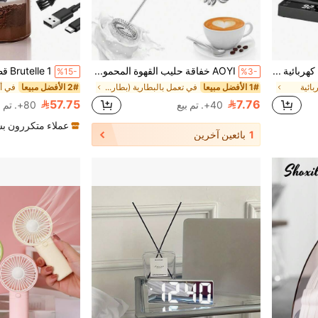
Brutelle غلاية رقبة غزال كهربائية سريعة التسخين 1200 واط، التحكم في درجة الحرارة، إيقاف تلقائي، الاحتفاظ بالدفء بلمسة واحدة، 1000 مل من الفولاذ المقاوم للصدأ، أسود
AOYI خفاقة حليب القهوة المحمولة، خلاط مشروبات يدوي صغير، رأس خفق من الفولاذ المقاوم للصدأ، خفاقة بيض كهربائية، إكسسوار مطبخ، تحريك يعمل بالبطارية - لاتيه، كابتشينو، ماتشا، خفاقة حليب الشوكولاتة الساخنة (بطاريات AA غير مشمولة)
%15-
%3-
بائية
1# الأفضل مبيعا
في تعمل بالبطارية (بطاريات أخرى) خلاطات المطبخ
2# الأفضل مبيعا
في أج
57.75
7.76
40+. تم بيع
80+. تم بيع
عملاء متكررون ب
1
بائعين آخرين