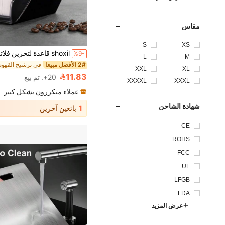
مقاس
S
XS
%9-
L
M
2# الأفضل مبيعا
في ترشيح القهوة
XXL
XL
11.83
20+. تم بيع
XXXXL
XXXL
عملاء متكررون بشكل كبير
شهادة الشاحن
1
بائعين آخرين
CE
ROHS
FCC
UL
LFGB
FDA
عرض المزيد