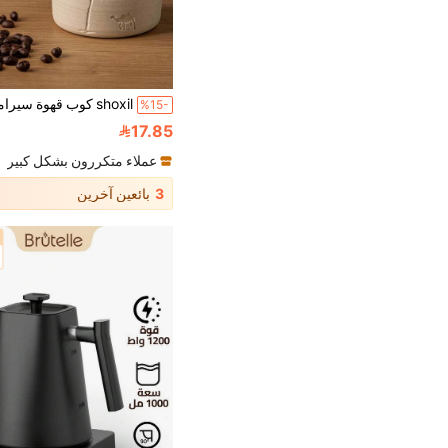
%15-
17.85
عملاء متكررون بشكل كبير
3
بائعين آخرين