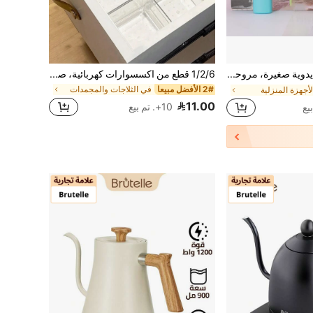
AOYI مروحة يدوية صغيرة، مروحة تجفيف رموش تعمل بالبطارية، مروحة يدوية شخصية، ضروريات الصيف، تشغيل/إيقاف بضغطة زر واحدة، للمكتب والسيارة والمدرسة والشاطئ والتخييم والتسوق (البطاريات غير مشمولة)
1/2/6 قطع من اكسسوارات كهربائية، صندوق تخزين للثلاجة، مخزن منفصل بدون رائحة، تخزين للمطاعم
2# الأفضل مبيعا
في الثلاجات والمجمدات
أجهزة المنزلية
11.00
10+. تم بيع