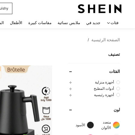
uishy
 navigate search
فئات
جديد في
ملابس نسائية
مقاسات كبيرة
الأطفال
الم
الصفحة الرئيسية
/
تصنيف
الفئات
أجهزة منزلية
أدوات المطبخ
أجهزة رئيسية
لون
متعدد
الأسود
الألوان