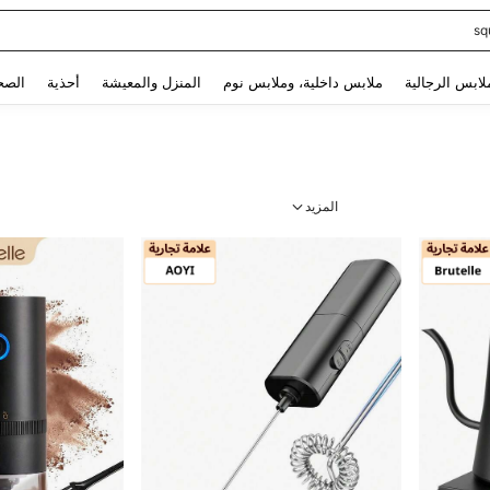
sq
Use up and down arrow keys to البحث الأخير and البحث والعثور. Press Enter to select.
لابس الرجالية
ملابس داخلية، وملابس نوم
المنزل والمعيشة
أحذية
الصح
المزيد