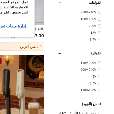
عمل الموقع. لمعرفة
الفولطية
الاختيارية الخاصة ب
التي نجمعها، انقر ه
220V-240V
100V-130V
إدارة ملفات تعر
220V
12V
57.00
30+. تم بيع
3.7V
1
بائعين آخرين
الفولتية
110V-240V
200V-240V
5V
3.7V
110V-130V
قابس (الجهد)
مقبس النوع A الأمريكي (110-