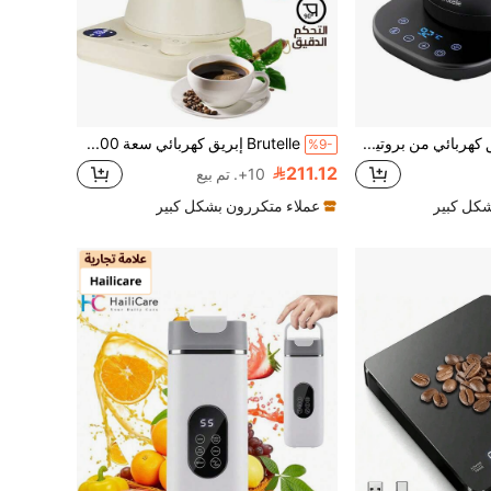
Brutelle إبريق كهربائي من بروتيل بشاشة رقمية، تحكم في درجة الحرارة، سخان سريع 1200 واط، سعة 0.8 لتر، الحفاظ على الحرارة تلقائيًا، من الفولاذ المقاوم للصدأ، مناسب للمنزل والمكتب والفندق
Brutelle إبريق كهربائي سعة 900 مل، تصميم عنق البجعة، استشعار درجة الحرارة، تسخين سريع 1200 واط، إيقاف تلقائي، إبقاء دافئ بلمسة واحدة، من الفولاذ المقاوم للصدأ، أبيض، مناسب للمطبخ المنزلي وركن القهوة
%9-
211.12
10+. تم بيع
شكل كبير
عملاء متكررون بشكل كبير