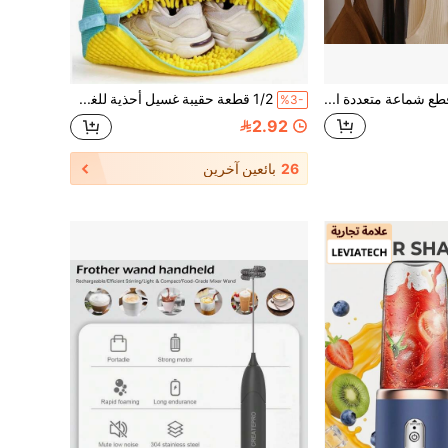
1 قطعة/2 قطعة/7 قطع شماعة متعددة الوظائف، يمكن تعليق ربطات العنق والأوشحة والملابس الداخلية والقمصان بدون أكمام، حامل ثابت، موفر للمساحة، مناسب للخزانة وإكسسوارات تنظيف الملابس
1/2 قطعة حقيبة غسيل أحذية للغسالة، مناسبة لجميع أنواع الأحذية، تصميم تغطية كاملة 360 درجة، بطانة ناعمة عازلة للحرارة، مناسبة للغسالة والمجفف، حقيبة تنظيف أحذية رياضية، إكسسوارات غسيل، حقيبة غسيل، ضروريات العطلات، إكسسوارات السفر
%3-
2.92
26
بائعين آخرين