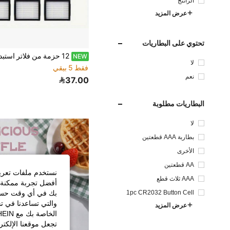
الراتنج
عرض المزيد
تحتوي على البطاريات
NEW
لا
فقط 5 بيقي
نعم
37.00
البطاريات مطلوبة
لا
بطاربة AAA قطعتين
الأخرى
AA قطعتين
نستخدم ملفات تعريف 
AAA ثلاث قطع
أفضل تجربة ممكنة ع
1pc CR2032 Button Cell
بك في أي وقت حسب ا
والتي تساعدنا في ت
عرض المزيد
تجعل موقعنا الإلكت