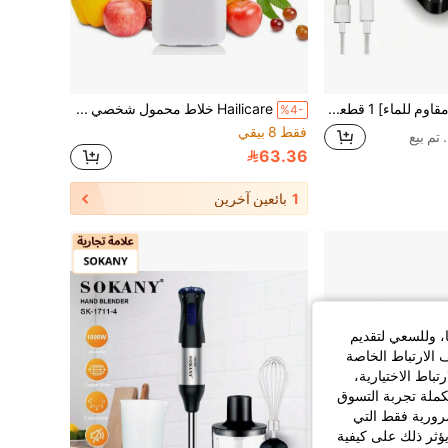
[أفضل هدية][مقاوم للماء] 1 قطعة ميزان مطبخ متعدد الوظائف، دقة عالية، ميزان قهوة قابل للشحن عبر Type-C، سعة 3 كجم، مع وظيفة التصفير، 3 وحدات مؤقت: جرام/أونصة/مل، شاشة LED، مناسب لأدوات المطبخ وأدوات الخبز
Hailicare خلاط محمول شخصي قابل للشحن عبر USB، 12 شفرة عصارة، 4 أوضاع، شاشة LED رقمية 420 مل، للمنزل والمكتب والجيم والرياضة والخارج
%4-
فقط 8 بيقي
63.36
1
بائعين آخرين
ا، وللسعي لتقديم
 الارتباط الخاصة
اط الاختيارية،
كملة تجربة التسوق
الضرورية فقط التي
ؤثر ذلك على كيفية