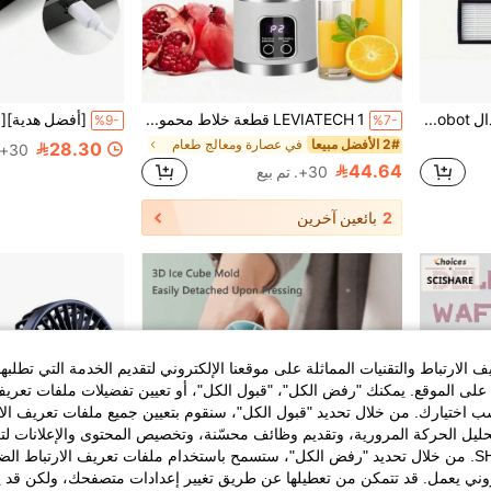
12 حزمة من فلاتر استبدال IRobot، متوافقة مع I1 Series/I3 /II5/IS6 (I7) / I8- سلسلة E5 / E6 /E7 / J7 - فلات بلاستيكية بتصميم مزج لتعزيز قوة الالتصاق، تتوافق مع ملحقات الأرضية.
LEVIATECH 1 قطعة خلاط محمول لاسلكي 450 مل، آلة عصارة كهربائية، خلاط فاكهة صغير قابل للشحن عبر USB مع 12 شفرة وكوب مزدوج، خلاط عصارة متعدد الوظائف لمعالجة الطعام في المطبخ بالمنزل أو في الخارج
%9-
%7-
2# الأفضل مبيعا
في عصارة ومعالج طعام
28.30
30+. تم بيع
44.64
30+. تم بيع
2
بائعين آخرين
الارتباط والتقنيات المماثلة على موقعنا الإلكتروني لتقديم الخدمة التي تطلبه
لى الموقع. يمكنك "رفض الكل"، "قبول الكل"، أو تعيين تفضيلات ملفات تعريف
ختيارك. من خلال تحديد "قبول الكل"، سنقوم بتعيين جميع ملفات تعريف الارتب
حليل الحركة المرورية، وتقديم وظائف محسّنة، وتخصيص المحتوى والإعلانات لت
الخاصة بك مع SHEIN. من خلال تحديد "رفض الكل"، ستسمح باستخدام ملفات تعريف الارتباط 
روني يعمل. قد تتمكن من تعطيلها عن طريق تغيير إعدادات متصفحك، ولكن قد ي