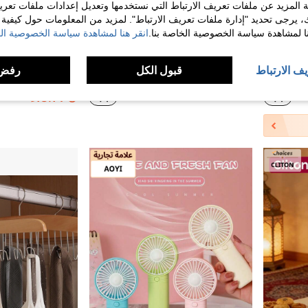
 المزيد عن ملفات تعريف الارتباط التي نستخدمها وتعديل إعدادات ملفات تعري
ك، يرجى تحديد "إدارة ملفات تعريف الارتباط". لمزيد من المعلومات حول كيفية مع
نا لمشاهدة سياسة الخصوصية الخاصة بنا.
انقر هنا لمشاهدة سياسة الخصوصية الخ
4
يف الارتباط
قبول الكل
رفض 
SCISHARE جهاز صنع الوافل الصغير بقوة 350 واط وقطر 4 بوصات مع قابس حائطي، يصنع وافل لوجبة فردية، بطاطس مقرمشة، وافل كيتو، طلاء لا يلتصق سهل التنظيف
قالب ثلج سيليكون ثلاثي الأبعاد قطعة واحدة، قالب ثلج سيليكوني سهل الإخراج، يصنع ما يصل إلى 60 مكعب ثلج، مناسب لصنع الآيس كريم والزبادي والحلوى، مثالي للحفلات والسفر والأعراس والتخرج والأنشطة المنزلية والخارجية
%24-
11.00
18.14