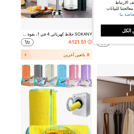
ف الارتباط
الجتنا للبيانات
اصة بنا.
الكل
1 قطعة مروحة كهربائية محمولة باليد للصيف 5 سرعات هادئة قابلة للشحن عبر USB مروحة صغيرة محمولة للاستخدام الداخلي/الخارجي مروحة صغيرة محمولة قابلة للشحن بتصميم كرتوني للطلاب
SOKANY خلاط كهربائي 4 في 1، بقوة 1000 واط، 5 مستويات سرعة قابلة للتعديل، قاعدة قابلة للفصل، يتضمن خلاط ومضرب بيض ووعاء لحم وكوب طحن، لخفق البيض وخلط اللحم وطعام الأطفال والعصر، مثالي للمنزل والفنادق ومكملات الفاكهة الغذائية
121.51
8
بائعين آخرين