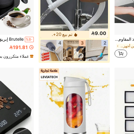
9.00
تم بيع 20+.
لوح تقطيع، لوح من الفولاذ المقاوم للصدأ السميك، أداة مطبخ متعددة الوظائف سهلة التنظيف، مناسبة لتقطيع الفاكهة والخضروات واللحوم الطازجة، إكسسوار تحضير منزلي لتحضير الطعام اليومي
%8-
4
3
2
في أجزاء أخرى من أجهزة المطبخ
191.81
عملاء متكررون ب