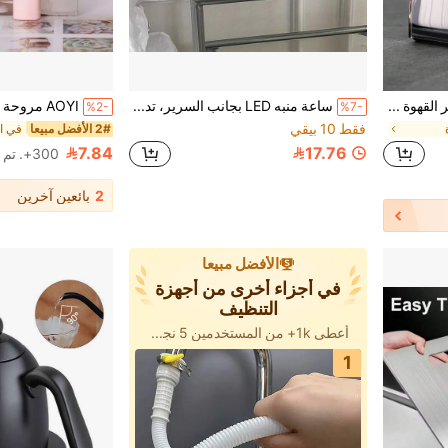
shoxil قاعدة لتخزين فلاتر القهوة 1 قطعة، مكان تخزين فلاتر القهوة بغطاء واقي من الغبار، رف موزع لورق الفلاتر، صندوق لفلاتر القهوة للمكتب، المنزل أو المقهى، مع سعة 200 قطعة من الفلاتر المخروطية والحرف V
ساعة منبه LED بجانب السرير، تدعم تنسيق الساعة 12/24 ساعة، إمداد طاقة مزدوج ببطارية وتوصيل كهربائي. قطعة فنية لديكور المنزل، مناسبة لغرفة النوم والمكتب، وكذلك كهدية لعيد الميلاد وعيد الشكر وعيد الأم
%2-
%7-
فقط 10 بيقي
2# الأفضل مبيعا
في ال
7.84
17.76
300+. تم بيع
2
بائعين آخرين
الأفضل مبيعا
في أجزاء أخرى من أجهزة
التنظيف
أعطى 1k+ من المستخدمين 5 نجوم
1