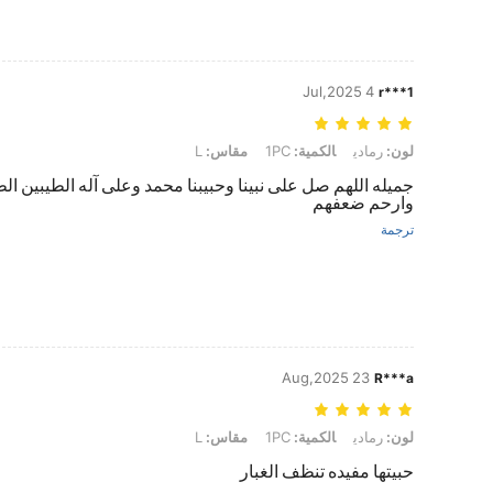
4 Jul,2025
r***1
لون: رمادي, الكمية: 1PC, مقاس: L
لون:
رمادي
الكمية:
1PC
مقاس:
L
جميله اللهم صل على نبينا وحبيبنا محمد وعلى آله الطيبين ال
وارحم ضعفهم
ترجمة
23 Aug,2025
R***a
لون: رمادي, الكمية: 1PC, مقاس: L
لون:
رمادي
الكمية:
1PC
مقاس:
L
حبيتها مفيده تنظف الغبار