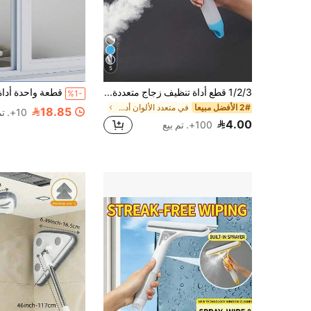
5
1/2/3 قطع أداة تنظيف زجاج متعددة الوظائف 3 في 1 مع بخاخ، مجموعة تنظيف زجاج النوافذ، ممسحة زجاج مع كاشطة وبخاخ، مناسبة للحمام والمطبخ وغرفة المعيشة وغرفة النوم والمرحاض - ممسحة مرآة ونوافذ فعالة
%1-
2# الأفضل مبيعا
في متعدد الألوان أدوات تنظيف النوافذ
18.85
10+. تم بيع
4.00
100+. تم بيع