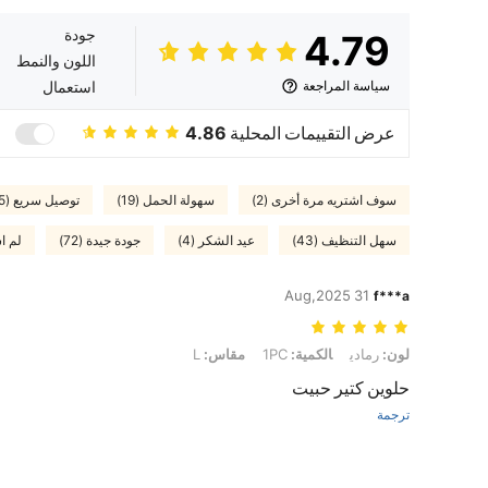
جودة
4.79
اللون والنمط
سياسة المراجعة
استعمال
عرض التقييمات المحلية
4.86
سوف اشتريه مرة أخرى (2)
سهولة الحمل (19)
توصيل سريع (5)
سهل التنظيف (43)
عيد الشكر (4)
جودة جيدة (72)
لم اس
31 Aug,2025
f***a
لون: رمادي, الكمية: 1PC, مقاس: L
لون:
رمادي
الكمية:
1PC
مقاس:
L
حلوين كتير حبيت
ترجمة