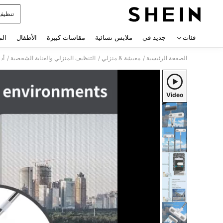
تنظيف 
 navigate search
فئات
جديد في
ملابس نسائية
مقاسات كبيرة
الأطفال
الم
/
/
/
الصفحة الرئيسية
معيشة & منزلي
التنظيف المنزلي والعناية الشخصية
أد
Video