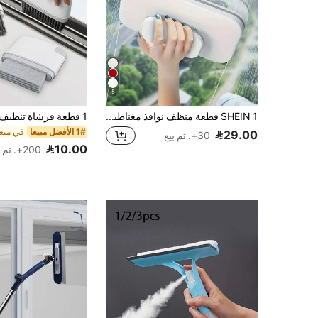
5
SHEIN 1 قطعة منظف نوافذ مغناطيسي ثنائي الوجه قوي مع حبل أمان وتصميم مضاد للانحشار - أداة تنظيف زجاج بسمك 3-10 مم للمباني العالية/الشرفة/المنزل/المكتب - مقبض من ABS وطقم فرشاة للنوافذ الداخلية/الخارجية
1# الأفضل مبيعا
29.00
30+. تم بيع
10.00
200+. تم بيع