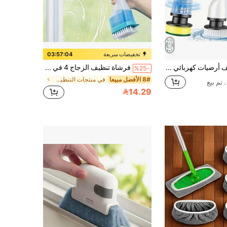
تخفيضات سريعة
03:57:03
طقم منظف أرضيات كهربائي دوار، يشمل 8 رؤوس فرشاة قابلة للاستبدال، فرشاة تنظيف كهربائية لاسلكية مع مقبض طويل قابل للتعديل، منظف أرضية الحمام القابل للشحن، مناسب للحمام والمطبخ والحوض والبلاط والحمام والسيارة، مستلزمات التنظيف
فرشاة تنظيف الزجاج 4 في 1، منظف نوافذ متعدد الاستخدامات للكشط والمسح والفرك والرش، أداة تنظيف منزلية إبداعية للحمام والمرآة والنافذة والزجاج والبلاط، أدوات تنظيف، مستلزمات تنظيف
%25-
8# الأفضل مبيعا
في منتجات التنظيف المنزلية أدوات تنظيف النوافذ
14.29