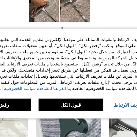
مفيد (10)
الارتباط والتقنيات المماثلة على موقعنا الإلكتروني لتقديم الخدمة التي تطلبه
لى الموقع. يمكنك "رفض الكل"، "قبول الكل"، أو تعيين تفضيلات ملفات تعريف
لمراجعات
ختيارك. من خلال تحديد "قبول الكل"، سنقوم بتعيين جميع ملفات تعريف الارتب
حليل الحركة المرورية، وتقديم وظائف محسّنة، وتخصيص المحتوى والإعلانات لت
الخاصة بك مع SHEIN. من خلال تحديد "رفض الكل"، ستسمح باستخدام ملفات تعريف الارتباط 
روني يعمل. قد تتمكن من تعطيلها عن طريق تغيير إعدادات متصفحك، ولكن قد ي
 المزيد عن ملفات تعريف الارتباط التي نستخدمها وتعديل إعدادات ملفات تعري
ك، يرجى تحديد "إدارة ملفات تعريف الارتباط". لمزيد من المعلومات حول كيفية مع
نا لمشاهدة سياسة الخصوصية الخاصة بنا.
انقر هنا لمشاهدة سياسة الخصوصية الخ
يف الارتباط
قبول الكل
رفض 