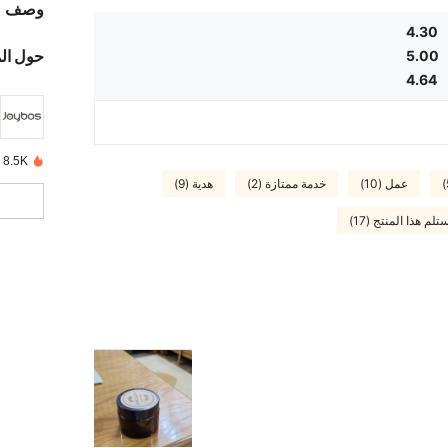
وصف
4.30
حول ال
5.00
4.64
8.5K تم بيعها مؤخرًا
عمل (10)
خدمة ممتازة (2)
هدية (9)
تلم هذا المنتج (17)