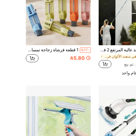
طقم تنظيف نوافذ عالية المرتفع 2 في 1، يشمل 10 قضبان تمديد لمسح وكشط الزجاج العالي، مع وسادات تنظيف من الألياف الدقيقة القابلة لإعادة الاستخدام، بدون حاجة لطاقة، قابلة للغسل في الغسالة، هدية مثالية لعيد الأم
1 قطعة فرشاة زجاجة تمساح صغيرة متعددة الوظائف، منظف الحلمات والفجوات مع شعيرات سيليكون، فرشاة ناعمة قابلة للفصل بدون خدش، مستلزمات تغذية محمولة للسفر للأمهات والحضانة والاستخدام المنزلي
%17-
في متعدد الألوان فرش التنظيف الأخرى
5.80
م واحد