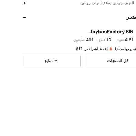
481
10
4.81
البولي بروبلين,رمادي,البولي بروبلين
متجر
481
10
4.81
JoybosFactory SIN
481
10
4.81
تقييم
قطع
متابعون
R***H
تم دفع
منذ 1 يوم
إعادة الشراء من 617
481
10
4.81
كل المنتجات
متابع
481
10
4.81
481
10
4.81
481
10
4.81
481
10
4.81