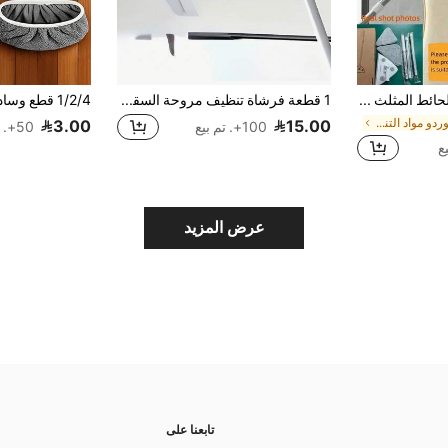
Joybos مسح الحائط المثلث بمقبض طويل 46.85 بوصة، يأتي مع 2 وسادة تنظيف، مواد ميكروفايبر متعددة الوظائف للاستخدام الرطب والجاف. مسح الحائط قابل للدوران 360 درجة لتنظيف الأرضيات والأسقف والنوافذ والقواعد.
1 قطعة فرشاة تنظيف مروحة السقف من الميكروفايبر قابلة للتمديد مع رأس قابل للغسل - مثالية للأسقف العالية والأثاث وتنظيف السيارات منظف مروحة السقف فرشاة منظف المروحة
في موردو مواد التنظيف المنزلية الموصى بهم أدوات ال
3.00
15.00
100+. تم بيع
50+. تم بيع
عرض المزيد
تابعنا على