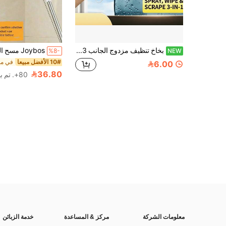
بخاخ تنظيف مزدوج الجانب 3 في 1 للجنسين مع فوهة، تركيبة قوية لإزالة الدهون، مناسب لتنظيف المنزل/إزالة الدهون من المطبخ/إزالة الرواسب من الحمام/تنظيف السكن الجامعي، هدية مثالية لعيد الأم/التخرج
%8-
NEW
10# الأفضل مبيعا
6.00
36.80
80+. تم بيع
معلومات الشركة
مركز & المساعدة
خدمة الزبائن