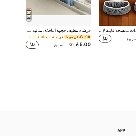
1/2/4 قطع وسادات ممسحة قابلة لإعادة الاستخدام، أغطية ممسحة مسطحة جافة & رطبة، وسادات قابلة للغسل لتنظيف الأرضيات الخشبية الصلبة: متينة، عالية الامتصاص، مناسبة للتنظيف الجاف & الرطب، متوافقة مع معظم المماسح المسطحة، رأس الممسحة غير مشمول، أداة فعالة للعناية بالأرضيات|سطح مفصل|مادة عالية الامتصاص، ممسحة أرضية منزلية، ممسحة، مطبخ
فرشاة تنظيف فجوة النافذة، مثالية لتنظيف زجاج النوافذ وتنظيف الزوايا قطعة واحدة
9# الأفضل مبيعا
في منتجات التنظيف المنزلية أدوات تنظيف النوافذ
5.00
30+. تم بيع
APP