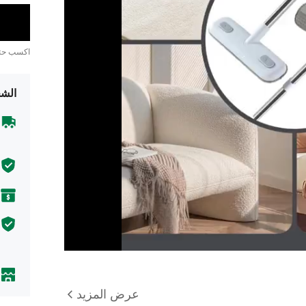
اكسب ح
الشح
عرض المزيد