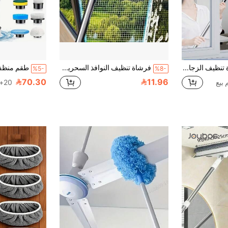
قطعة واحدة أداة تنظيف الزجاج 3 في 1، بطول 47.24 بوصة وعرض 9.45 بوصة، أداة تنظيف النوافذ المنزلية العالية متعددة الوظائف قابلة للدوران 360 درجة، أداة تنظيف النوافذ الجانب، أداة تنظيف الزجاج، مكشطة تنظيف الأرضيات، زجاج السيارة الأمامي، أداة كشط منزلية، مستلزمات التنظيف، أداة التنظيف. مناسبة لتنظيف الأرضيات والزجاج والرخام والجدران والمرايا. هدية العطلة.
فرشاة تنظيف النوافذ السحرية، مناسبة للشاشات والنوافذ/الزجاج - منظف شعر الحيوانات الأليفة | أداة منزلية قابلة لإعادة الاستخدام مع عمود مزدوج قابل للتمديد، طول قابل للتعديل | خيار هدية مثالي لعطلة نهاية الأسبوع، عيد المعلم، عيد الميلاد، هالوين
%5-
%8-
70.30
11.96
20+. تم بيع