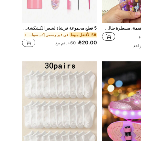
مسطرة موجية مستقيمة، مسطرة طالب كرتونية مع غطاء سيليكون، مسطرة قياس، أدوات رسم، لوازم مدرسية، العودة إلى المدرسة
5 قطع مجموعة فرشاة لشعر الكشكشة، (6.8 أونصة/200 مل) زجاجة رذاذ رقيقة مستمرة، فرشاة فك التشابك ذات الرسوم الكرتونية للوحوش، مناسبة لشعر الفتيات، فرشاة تنعيم الشعر، مناسبة لتصفيف الشعر وتسريحه
5# الأفضل مبيعا
في غير رسمي إكسسوارات شعر الأطفال
20.00
60+. تم بيع
احد