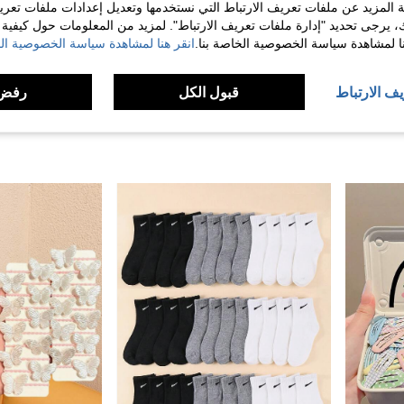
 المزيد عن ملفات تعريف الارتباط التي نستخدمها وتعديل إعدادات ملفات تعري
ك، يرجى تحديد "إدارة ملفات تعريف الارتباط". لمزيد من المعلومات حول كيفية مع
نا لمشاهدة سياسة الخصوصية الخاصة بنا.
انقر هنا لمشاهدة سياسة الخصوصية الخ
1/2 شريط رأس بتطريز زهري للفتيات المراهقات، شريط شعر مجوف مطرز بطراز قديم، إكسسوار شعر أنيق وأنيق
Disney 1/5 أزواج جوارب رياضية قصيرة للأولاد، جوارب رقيقة قابلة للتنفس للربيع/الصيف، خفيفة الوزن وماصة للرطوبة وسريعة الجفاف وغير خانقة، أسلوب شارع كرتوني بارد، جوارب قارب منخفضة غير مرئية، مناسبة للارتداء اليومي/الرياضة المدرسية/اللعب في الهواء الطلق/الحفلات ذات الطابع الخاص/الترفيه في عطلة نهاية الأسبوع، قاعدة بيضاء نقية + نمط تطريز متأرجح ديناميكي، حافة مرنة عالية بخطوط سوداء مزدوجة كلاسيكية، ملاءمة ناعمة بدون انزلاق، للأولاد
NEW
%7-
يف الارتباط
قبول الكل
رفض 
5.00
6.51
40+. تم بيع