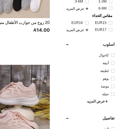
3-6M
1-3M
6-9M
عرض المزيد
مقاس الحذاء
EUR16
EUR15
14.00
EUR17
عرض المزيد
أسلوب
كاجوال
أنيقة
لطيفة
بوهو
موضة
حفلة
عرض المزيد
تفاصيل