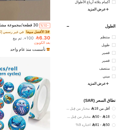
أكمام بثلاثة أرباع الأطوال
عرض المزيد
%10-
الطول
3# الأفضل مبيعا
6.30
منتظم
100+. تم بيع
بعد الكوبون
طويل
تأسست منذ عام واحد
قصير
قصير
منتصف
ميني
عرض المزيد
نطاق السعر (SAR)
أقل من 18
مختار من قِبل 30%
50 - 18
مختار من قِبل 60%
81 - 50
اختاره 9%