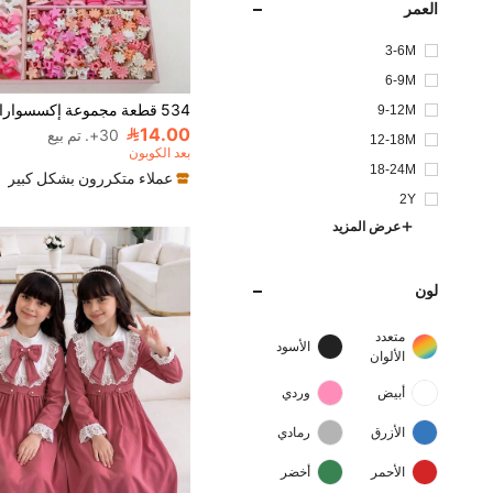
العمر
3-6M
6-9M
9-12M
14.00
30+. تم بيع
12-18M
بعد الكوبون
18-24M
عملاء متكررون بشكل كبير
2Y
عرض المزيد
لون
متعدد
الأسود
الألوان
أبيض
وردي
الأزرق
رمادي
الأحمر
أخضر