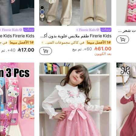
9
534 قطعة مجموعة إكسسوارات شعر جديدة، مجموعة أنيقة وعصرية للبنات، أفضل هدية لحفلات العطلات للأخوات والأصدقاء
Firerie Kids
Firerie Kids
Firerie Kids طقم ملابس علوية بدون أكمام ذات لون واحد وبنطال طول الكاحل للفتيات المراهقات، أنيق ومتعدد الاستخدامات، مناسب للحفلات والخروجات وتصوير الصور مع الأخوات والنزهات والتخييم والعطلات والارتداء اليومي العادي
1# الأفضل مبيعا
في كاكي مجموعات الفتيات المراهقات
1# الأفضل مبيعا
61.00
60+. تم بيع
17.00
40+. تم بيع
بعد الكوبون