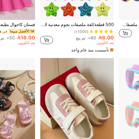
(500 قطعة/لفة) شريط ملصقات رسومات حيوانات المحيط، ملصقات تزيين الهدايا والتغليف، ملصقات تسمية ذاتية اللصق
500 قطعة/لفة ملصقات نجوم معدنية لامعة ب- 8 ألوان، ملصقات نجوم ذاتية اللصق لتخطيط الطلاب والمعلمين والمكافآت والديكور اليدوي ومستلزمات المدرسة
1# الأفضل مبيعا
(1000+)
16.00
6.00
80+. تم بيع
50+. تم بيع
بعد الكوبون
بعد الكوبون
تأسست منذ عام واحد