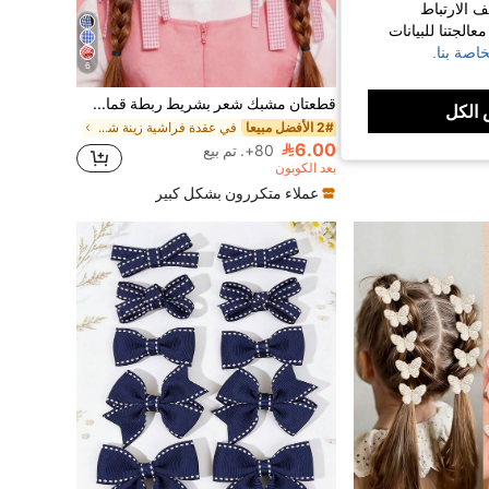
ف الارتباط
الجتنا للبيانات
اصة بنا.
6
(500 قطعة/لفة) ملصقات ختم شكر، ملصقات مكافأة DIY لتغليف هدايا الحلويات برسومات حيوانات كرتونية، ملصقات ختم زخرفية، ملصقات تسمية ذاتية اللصق
قطعتان مشبك شعر بشريط ربطة قماش مربعات للعودة إلى المدرسة، مناسب للاستخدام اليومي
الكل
2# الأفضل مبيعا
في عقدة فراشية زينة شعر للبنات
6.00
80+. تم بيع
بعد الكوبون
عملاء متكررون بشكل كبير