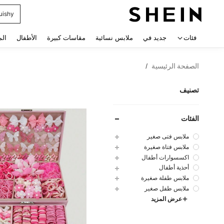
uishy
 navigate search
فئات
جديد في
ملابس نسائية
مقاسات كبيرة
الأطفال
الم
الصفحة الرئيسية
/
تصنيف
الفئات
ملابس فتى صغير
ملابس فتاة صغيرة
اكسسوارات أطفال
أحذية أطفال
ملابس طفلة صغيرة
ملابس طفل صغير
عرض المزيد