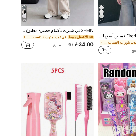
30
27
SHEIN تي شيرت بأكمام قصيرة مطبوع عليه حروف وبنطال طويل بجيب للأولاد المراهقين، ملابس كاجوال يومية
Firerie Kids Firerie Kids قميص أبيض للفتيات المراهقات بلون موحد وياقة مكشكشة وأكمام طويلة وأزرار أمامية، مناسب للعودة إلى المدرسة والمناسبات الرسمية والمدرسة، كاجوال أنيق بأسلوب Clean Girl للخريف
1# الأفضل مبيعا
في تمدد متوسط تنسيقات تي شيرت للأولاد في سن ما قبل
في جديد بلوزات الفتيات المراهقات
34.00
30+. تم بيع