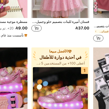
34
فستان أميرة للبنات بتصميم حلو وجميل، بلوزة مطرزة بالزهور مع تنورة شبكية متباينة الألوان، أكمام طويلة، من الساتان، مع حزام خصر مشدود، شبكة بنقشة نجوم، مناسب للربيع والخريف
SHEIN فستان للفتيات المراهقات بتصميم كتل لونية متباينة مع حافة دانتيل وزينة فيونكة
9.00
37.00
20+. تم بيع
في عقدة القوس فساتين بنات توين
تأسست منذ عام و
الأفضل مبيعا
في أحذية دوارة للأطفال
أعطى 100+ من المستخدمين 5 نجوم
1