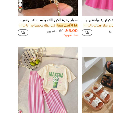
13
فستان كاجوال بطبعة كرتونية وياقة بولو للفتيات الصغيرات
سوار زهرة الكرز اللامع، سلسلة الزهور الصغيرة، مع الزينة - إكسسوار متعدد الوظائف عالي الجودة من سلسلة مستوحاة من إنستغرام، مثالي للأناقة
في هوت بينك فساتين الفتيات الصغيرات
1# الأفضل مبيعا
في عطلة مجوهرات أزياء للأطفال
5.00
60+. تم بيع
بعد الكوبون