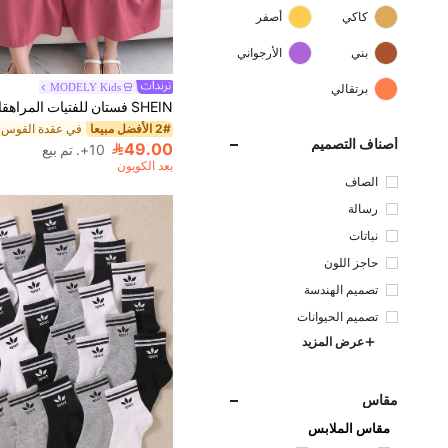
كاكي
أصفر
بني
الأرجواني
MODELY Kids
برتقالي
2# الأفضل مبيعا
أصناف التصميم
49.00
10+. تم بيع
بعد الكوبون
الصاف
رسالة
نباتات
حاجز اللون
تصميم الهندسة
تصميم الحيوانات
عرض المزيد
مقاس
مقاس الملابس