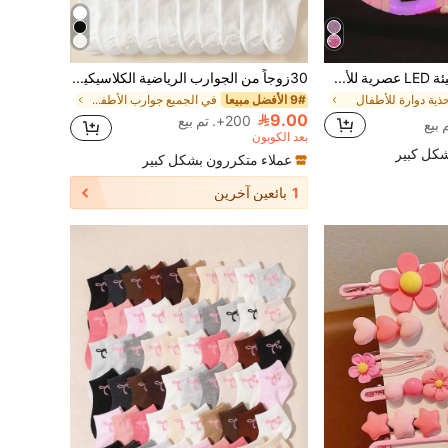
أحذية تزلج رولر مضيئة LED عصرية للأطفال والمراهقين، أحذية مزدوجة الاستخدام للمشي والتزلج، أحذية تزلج جليدية مضيئة ليلية للطلاب، أحذية رياضية خارجية مريحة للأولاد والبنات، أحذية تزلج رولر بأسلوب الشارع، نسخة مستقرة مطورة، خفيفة الوزن وسهلة التنظيف والصيانة، تصميم منخفض الرأس مع أصابع مستديرة مناسب لأنواع الأقدام المختلفة، تعزز المرونة للرياضات الخارجية، أحذية مضيئة مزدوجة الاستخدام قابلة للفصل، مناسبة لجميع الفصول، أفضل هدية عيد ميلاد للأطفال والمراهقين
30زوجاً من الجوارب الرياضية الكلاسيكية البيضاء للأطفال، قابلة للتنفس ومريحة للطلاب، مناسبة لموسم العودة إلى المدرسة
ذية دوارة للأطفال
9# الأفضل مبيعا
في الجميع جوارب الأطفال والرضع
9.00
200+. تم بيع
بعد الكوبون
شكل كبير
عملاء متكررون بشكل كبير
1
بائعين آخرين