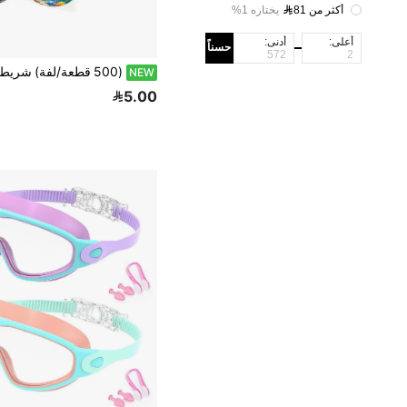
أكثر من 81
يختاره 1%
أعلى:
أدنى:
حسناً
NEW
5.00