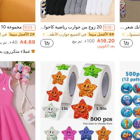
5
5
30 قطعة/مجموعة مشابك شعر ملونة بألوان الحلوى الكرتونية، إكسسوارات شعر للفتيات، مناسبة للاستخدام اليومي
20 زوج من جوارب رياضية كاجوال بطبعة جرافيتي عشوائية باللون الأسود والأبيض والألوان المتعددة، متوسطة الطول، للمراهقين والأولاد، ألوان متنوعة، ملابس الشارع
%33-
%10-
في غير رسمي إكسسوارات شعر الأطفال
8# الأفضل مبيعا
في الجميع جوارب الأطفال والرضع
2# الأفضل مبيعا
16.20
100+. تم بيع
4.69
40+. تم بيع
بعد الكوبون
عملاء متكررون ب