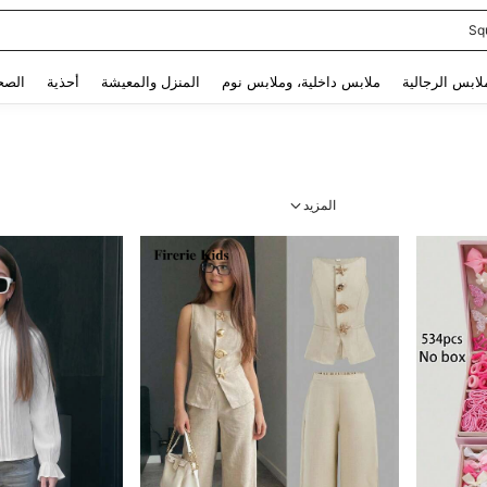
Sq
Use up and down arrow keys to البحث الأخير and البحث والعثور. Press Enter to select.
لابس الرجالية
ملابس داخلية، وملابس نوم
المنزل والمعيشة
أحذية
الصح
المزيد