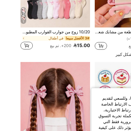
5
مجموعة 14 قطعة من مشابك شعر بشكل قلب وزهرة وجنمة للفتيات، باللون الوردي، مناسب للارتداء اليومي أو في المناسبات
10/20 زوج من جوارب القوارب المطبوعة بالفيونكة للبنات والأطفال بألوان عشوائية، جوارب قصيرة غير مرئية منخفضة الحافة، قابلة للتنفس ومريحة وغير عرقية، جوارب رقيقة منخفضة القطع للربيع/الصيف، متعددة الاستخدامات للارتداء اليومي، العودة إلى المدرسة
3# الأفضل مبيعا
في أطفال
15.00
200+. تم بيع
شكل كبير
ا، وللسعي لتقديم
 الارتباط الخاصة
اط الاختيارية،
كملة تجربة التسوق
الضرورية فقط التي
ؤثر ذلك على كيفية