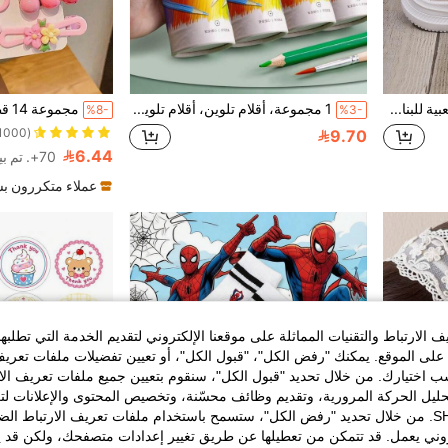
زوج من أحذية رياضية شعبية للبنات الأطفال، جديدة من شبكة تنفس قاعدة ناعمة مانعة للانزلاق، مناسبة لجميع الفصول
1 مجموعة، أقلام تلوين، أقلام تلوين زيتية، مجموعة أقلام تلوين فنية [ألوان عشوائية]، العودة إلى المدرسة
%8-
%3-
(1000+)
9.70
6.44
70+. تم بيع
عملاء متكررون ب
الارتباط والتقنيات المماثلة على موقعنا الإلكتروني لتقديم الخدمة التي تطلبه
لى الموقع. يمكنك "رفض الكل"، "قبول الكل"، أو تعيين تفضيلات ملفات تعريف
ختيارك. من خلال تحديد "قبول الكل"، سنقوم بتعيين جميع ملفات تعريف الارتب
حليل الحركة المرورية، وتقديم وظائف محسّنة، وتخصيص المحتوى والإعلانات لت
الخاصة بك مع SHEIN. من خلال تحديد "رفض الكل"، ستسمح باستخدام ملفات تعريف الارتباط 
روني يعمل. قد تتمكن من تعطيلها عن طريق تغيير إعدادات متصفحك، ولكن قد ي