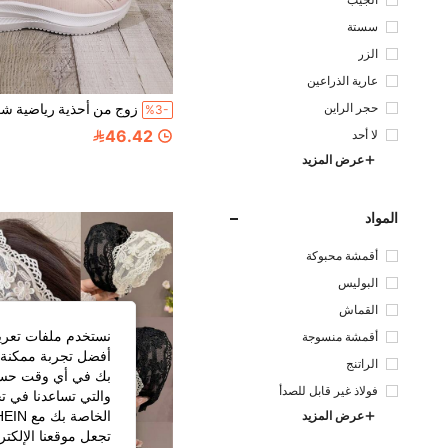
الجيب
سستة
الزر
عارية الذراعين
حجر الراين
%3-
46.42
لا أحد
عرض المزيد
المواد
أقمشة محبوكة
البوليس
تر
القماش
نستخدم ملفات تعريف 
أقمشة منسوجة
أفضل تجربة ممكنة ع
الراتنج
بك في أي وقت حسب ا
فولاذ غير قابل للصدأ
والتي تساعدنا في ت
عرض المزيد
تجعل موقعنا الإلكت