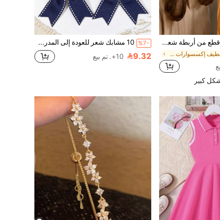
مجموعة 10 قطع من أربطة شعر الفراشة البيضاء اللؤلؤية للفتيات، أربطة شعر فراشة بملمس لؤلؤي صناعي ثلاثي الأبعاد غير ضارة، إكسسوارات شعر حلوة متعددة الاستخدامات للفتيات، للارتداء اليومي والمدرسة والمواعيد والرياضة والملابس الكاجوال، إكسسوارات رأس السنة الجديدة 2026 وعيد الحب والعطلات
10 مشابك شعر للعودة إلى المدرسة، مجموعة مشابك شعر فيونكة باللون الأزرق الداكن البسيط، مشابك شعر من القماش بلون موحد مع خط أبيض، إكسسوارات شعر هدية للفتيات والمراهقات للاستخدام اليومي
%7-
في لطيف إكسسوارات شعر الأطفال
9.32
10+. تم بيع
شكل كبير