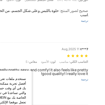
صحيح لصور المنتج
:
حلوة باللبس وعلى شكل الجسم، من الخ
اسب
ترجمة
11 Aug,2025
t***7
التناسب الكلي: مناسب, لون: الأسود, مقاس: S
التناسب الكلي:
مناسب
لون:
الأسود
مقاس:
S
 really pretty, sexy, and comfy! It also feels like pretty
good quality! I really love it!
نستخدم ملفات تعريف 
ترجمة
أفضل تجربة ممكنة ع
بك في أي وقت حسب ا
والتي تساعدنا في ت
تجعل موقعنا الإلكت