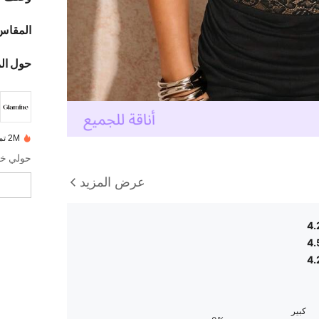
المقاس
حول ال
2M تم بيعها مؤخرًا
حولي خز
عرض المزيد
4.
4.
4.
كبير