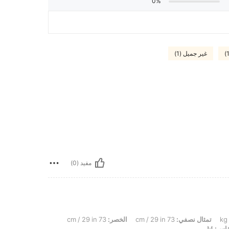
0%
غير جميل (1)
مفيد (0)
تمثال نصفي:
73 cm / 29 in
الخصر:
73 cm / 29 in
اس:
M