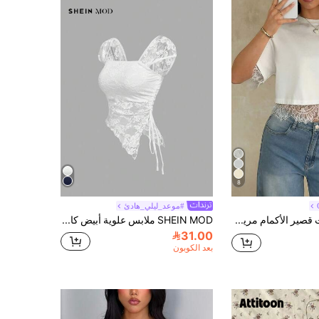
8
#موعد_ليلي_هادئ
تي شيرت قصير الأكمام مريح بتصميم رقعات دانتيل، أبيض جديد بقصة قصيرة فضفاضة تكشف الخصر، ملابس علوية كاجوال صيفية بجمالية Y2K
SHEIN MOD ملابس علوية أبيض كاجوال غير متماثل الكشكشة، للرقص، التخرج، رومانسي، صيفي، مهرجان، ريفي، عطلة شاطئية، حفلة الشاي، محتشم، حفل التخرج
31.00
بعد الكوبون