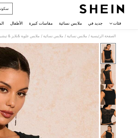
سكوت
 navigate search
فئات
جديد في
ملابس نسائية
مقاسات كبيرة
الأطفال
الم
/
/
/
الصفحة الرئيسية
ملابس نسائية
ملابس نسائية
ملابس علوية &بلايز & تيشي