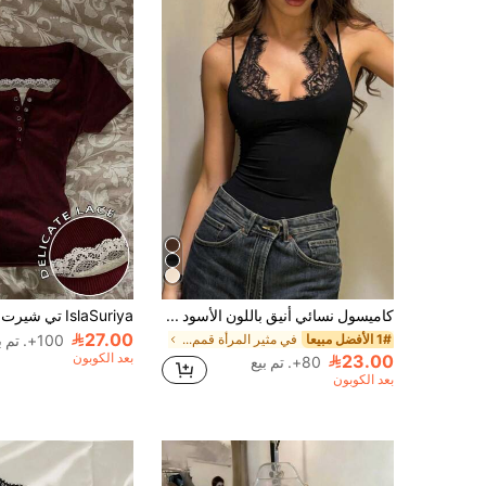
كاميسول نسائي أنيق باللون الأسود مع تفاصيل دانتيل متباينة رقيقة وحمالات رفيعة، كاجوال صيفي
27.00
1# الأفضل مبيعا
في مثير المرأة قمم ، البلوزات & تي شيرت
100+. تم بيع
بعد الكوبون
23.00
80+. تم بيع
بعد الكوبون