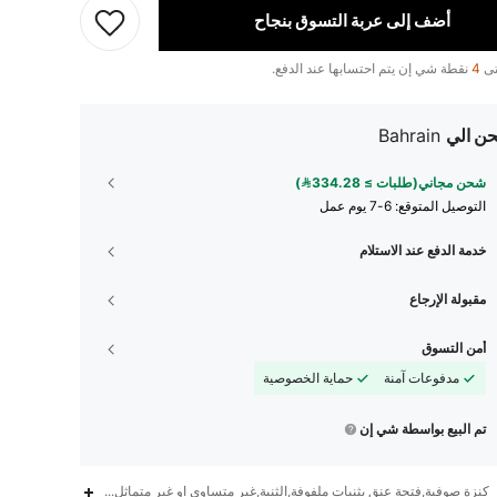
أضف إلى عربة التسوق بنجاح
تى
4
نقطة شي إن يتم احتسابها عند الدفع.
ن الي
Bahrain
شحن مجاني(طلبات ≥ 334.28)
التوصيل المتوقع:
6-7 يوم عمل
خدمة الدفع عند الاستلام
مقبولة الإرجاع
أمن التسوق
مدفوعات آمنة
حماية الخصوصية
تم البيع بواسطة شي إن
كنزة صوفية,فتحة عنق بثنيات ملفوفة,الثنية,غير متساوي او غير متماثل,عارية الذراعين