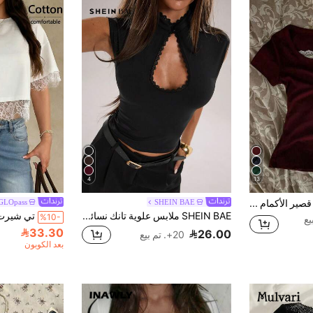
4
13
IslaSuriya تي شيرت قصير الأكمام مزين بالدانتيل والأزرار للنساء
SHEIN BAE
GLOpass
SHEIN BAE ملابس علوية تانك نسائية كاجوال للعطلات في الربيع/الصيف بياقة صغيرة واقفة وأزرار ضفدع من قماش الدانتيل الأسود، مناسبة لعطلة الشاطئ، إجازة الشاطئ، عطلة كاجوال للأخوات، الارتداء اليومي، ملابس علوية دانتيل أسود شبه شفافة، ملابس كاجوال للشارع
%10-
33.30
26.00
20+. تم بيع
بعد الكوبون