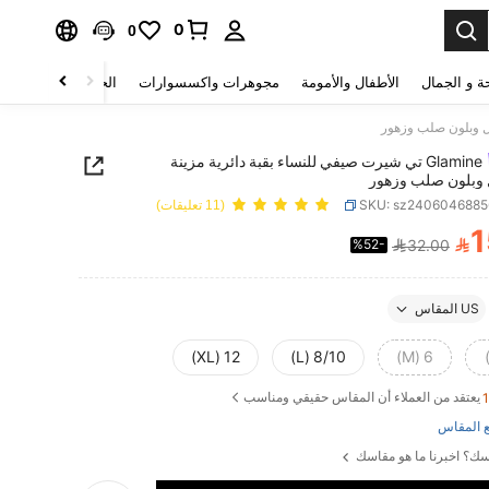
0
0
ة و الجمال
الأطفال والأمومة
مجوهرات واكسسوارات
الحقائب والأمتعة
Glamine تي شيرت صيفي للنساء بقبة دائرية مزينة
ل وبلون صلب وزهور
SKU: sz240604688
(11 تعليقات)
1

%52-
32.00
PRICE AND AVAILABIL
US المقاس
12 (XL)
8/10 (L)
6 (M)
يعتقد من العملاء أن المقاس حقيقي ومناسب
 المقاس
ك؟ اخبرنا ما هو مقاسك