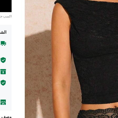
اكسب ح
الشح
وصف