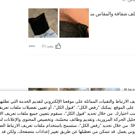
لف شفافة والمقاس من
مفيد (1)
It is
الارتباط والتقنيات المماثلة على موقعنا الإلكتروني لتقديم الخدمة التي تطلبه
لى الموقع. يمكنك "رفض الكل"، "قبول الكل"، أو تعيين تفضيلات ملفات تعريف
ختيارك. من خلال تحديد "قبول الكل"، سنقوم بتعيين جميع ملفات تعريف الارتب
حليل الحركة المرورية، وتقديم وظائف محسّنة، وتخصيص المحتوى والإعلانات لت
الخاصة بك مع SHEIN. من خلال تحديد "رفض الكل"، ستسمح باستخدام ملفات تعريف الارتباط 
مفيد (2)
روني يعمل. قد تتمكن من تعطيلها عن طريق تغيير إعدادات متصفحك، ولكن قد ي