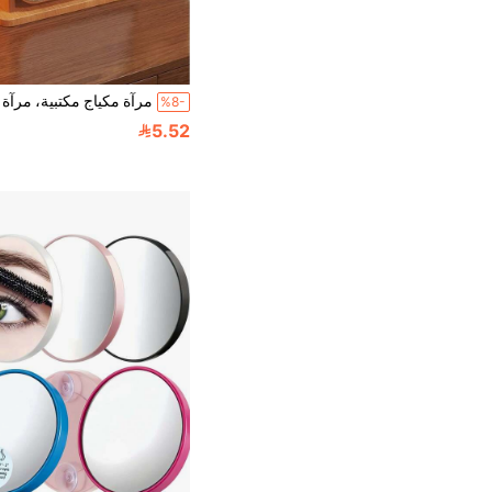
%8-
5.52