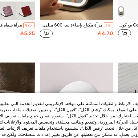
مرآة مكبرة Cosmeria 40x/50x مع كوب شفط وملقط، مرآة مكياج 40x، تكبير قوي، مناسبة للمكياج الدقيق وتنسيق الحواجب.
مرآة مكياج بإضاءة ليد، 600 مللي أمبير، 3 درجات حرارة لون (أبيض، طبيعي، دافئ)، قابلة للشحن عبر USB، تحكم باللمس، قابلة للتعديل في السطوع، قابلة للطي محمولة، مناسبة للحمام والخزانة والغرفة والسفر والسكن الجامعي، هدية رائعة لعيد الميلاد وعيد الأم وعيد الحب وعيد الشكر للنساء والفتيات والمراهقات
%25-
%6-
5.25
4.70
الارتباط والتقنيات المماثلة على موقعنا الإلكتروني لتقديم الخدمة التي تطلبه
لى الموقع. يمكنك "رفض الكل"، "قبول الكل"، أو تعيين تفضيلات ملفات تعريف
ختيارك. من خلال تحديد "قبول الكل"، سنقوم بتعيين جميع ملفات تعريف الارتب
حليل الحركة المرورية، وتقديم وظائف محسّنة، وتخصيص المحتوى والإعلانات لت
الخاصة بك مع SHEIN. من خلال تحديد "رفض الكل"، ستسمح باستخدام ملفات تعريف الارتباط 
روني يعمل. قد تتمكن من تعطيلها عن طريق تغيير إعدادات متصفحك، ولكن قد ي