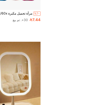
%7-
7.44
30+. تم بيع