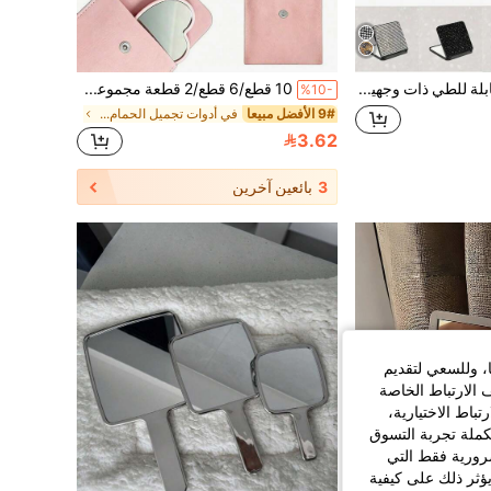
مرآة شفاه قابلة للطي ذات وجهين مرصعة بالماس الفاخرة - الخيار الأمثل لإصلاح المكياج في أي وقت وأي مكان، مرآة مكياج قابلة للطي محمولة مرصعة بالماس - تصميم مربع ذو وجهين، مناسبة للحقيبة اليدوية، مرآة قابلة للطي محمولة مرصعة بالماس لامعة، مرآة جيب ذات وجهين عالية الدقة، متوفرة بأساليب ألوان الماس المختلفة، بأسعار معقولة، مستحضرات التجميل، أدوات المكياج، منتجات بأسعار معقولة، هدايا، هدايا للنساء، هدايا عيد الميلاد
10 قطع/6 قطع/2 قطعة مجموعة مرآة مكياج على شكل قلب وحقيبة مكياج، مرآة مكياج زجاجية وردية مع حقيبة مكياج أنيقة متطابقة، مجموعة مرآة مكياج محمولة، مناسبة للنساء، هدية حفلة، هدية عيد ميلاد للنساء، هدية عطلة، هدية عروس، أفضل هدية للشريك/العائلة/الأصدقاء، هدية عيد ميلاد وهدية عطلة، هدية هالوين، هدية عيد الميلاد
%10-
9# الأفضل مبيعا
في أدوات تجميل الحمام - منتجات جديدة صندوق تخزين م
3.62
3
بائعين آخرين
ا، وللسعي لتقديم
 الارتباط الخاصة
اط الاختيارية،
كملة تجربة التسوق
الضرورية فقط التي
ؤثر ذلك على كيفية