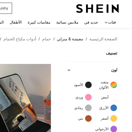
uishy
 navigate search
فئات
جديد في
ملابس نسائية
مقاسات كبيرة
الأطفال
الم
الصفحة الرئيسية
معيشة & منزلي
حمام
أدوات مكياج الحمام
/
/
/
/
تصنيف
لون
متعدد
الأسود
الألوان
أبيض
وردي
الأزرق
رمادي
أصفر
بني
الأرجواني