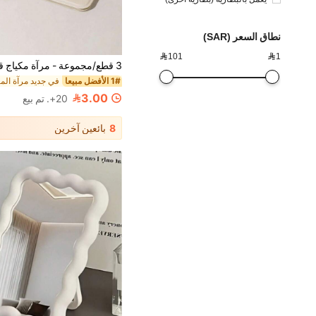
نطاق السعر (SAR)

101

1
1# الأفضل مبيعا
في جديد مرآة الم
3.00
20+. تم بيع
8
بائعين آخرين