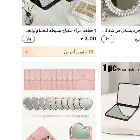
مرآة مكياج فاخرة بشكل فراشة اللؤلؤ قطعة واحدة، إطار فضي بيضاوي مبتكر مقاس 4x6/5x7 بوصة، ديكور أنيق للمكياج، مرآة مكتب، مناسبة لغرفة النوم، هدية مميزة ومفكرة للسيدات
1 قطعة مرآة مكياج بسيطة للحمام والغرفة، مرآة سكن الطلاب للعودة إلى المدرسة، مرآة طاولة تجميل محمولة، مرآة قائمة، مرآة مكياج محمولة باليد، مرآة طاولة قابلة للتعديل، مرآة تجميل سكن الطلاب، ديكور المنزل، ديكور الحمام والغرفة، إكسسوارات تخزين المكياج الصيفي للحمام
3.00
19
بائعين آخرين