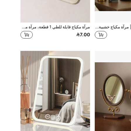
1 قطعة مرآة مكياج | مرآة مكياج خشبية صلبة غير متماثلة بطراز عتيق، مرآة مكياج فرنسية عتيقة غير متماثلة، قطعة فنية لطاولة الزينة
مرآة مكياج قابلة للطي 1 قطعة، مرآة محمولة باليد، بتصميم بسيط، مناسبة لمكتب السكن الجامعي، ديكور الغرفة، طاولة الزينة، غرفة النوم، إكسسوارات المكياج، مرآة صغيرة، هدية عيد الميلاد، مستحضرات التجميل، أدوات المكياج، هدية للنساء، ضرورية للسفر، العودة إلى المدرسة
7.00