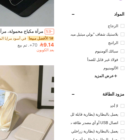
المواد
الزجاج
%9-
بلاستيك شفاف "بولي ميثيل ميث
1# الأفضل مبيعا
اكريلات "
الراتنج
9.14
70+. تم بيع
بعد الكوبون
سبائك ألومنيوم
فولاذ غير قابل للصدأ
الألومنيوم
عرض المزيد
مزود الطاقة
لا أحد
يعمل بالبطارية (بطارية قابلة لل
شحن)
اتصال USB أو أي مصدر طاقة ت
يار مستمر آخر
يعمل بالبطارية (بطارية زر/خلي
ة)
يعمل بالبطارية (بطارية أخرى)