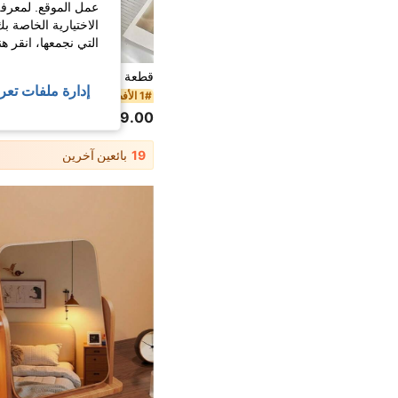
عمل الموقع. لمعرفة
الاختيارية الخاصة ب
التي نجمعها، انقر ه
إدارة ملفات تعر
1# الأفضل مبيعا
9.00
100+. تم بيع
19
بائعين آخرين