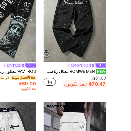
PAVTROS
ROMWE MEN
ROMWE MEN بنطال رياضي كاجوال يومي للرجال بخصر برباط وحروف وزينة لؤلؤ صناعي
NEW
6# الأفضل مبيعا
81.00
59.00
70.47
بعد الكوبون
بعد الكوبون