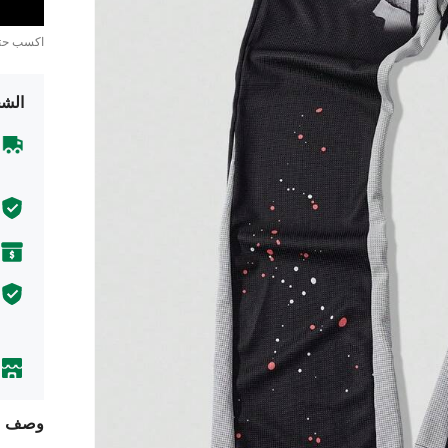
اكسب ح
الشح
وصف