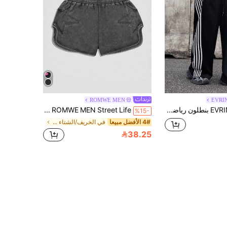
ROMWE MEN
EVRI
EVRINFINITE بنطلون رياضي كاجوال للرجال بخطوط مزدوجة الطبقة وخصر مطاطي وساق واسعة، بنطلون رياضي بألوان متباينة وحبل شد للارتداء في الشارع في فصل الخريف
ROMWE MEN Street Life شورتات صيفية كاجوال مغسولة مهترئة للرجال
%15-
4# الأفضل مبيعا
في الخريف/الشتاء شورتات رجالية
38.25