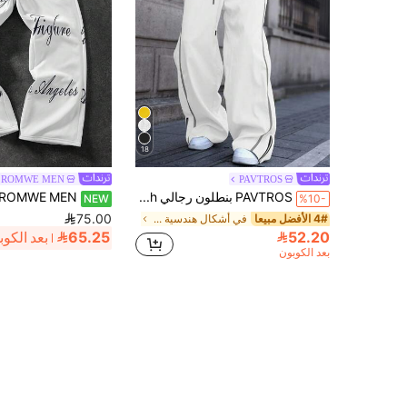
18
ROMWE MEN
PAVTROS
PAVTROS بنطلون رجالي Manfinity Streetrush ذو ربطة تباين وطباعة حرفية وسحاب، طراز الشارع، ساق واسعة للخريف
NEW
%10-
75.00
4# الأفضل مبيعا
في أشكال هندسية بنطلونات رجالية
52.20
65.25
بعد الكو
بعد الكوبون