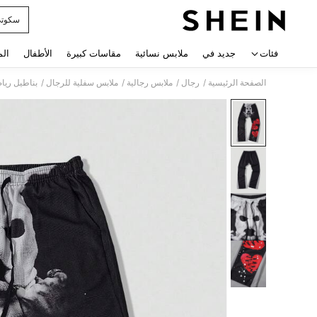
سكوت
 navigate search
فئات
جديد في
ملابس نسائية
مقاسات كبيرة
الأطفال
الم
/
/
/
/
الصفحة الرئيسية
رجال
ملابس رجالية
ملابس سفلية للرجال
بناطيل رياض