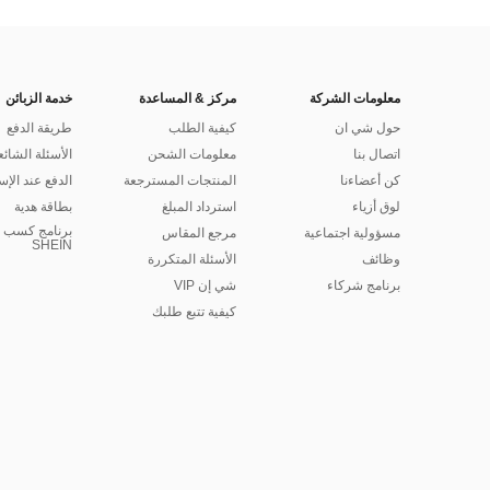
معلومات الشركة
مركز & المساعدة
خدمة الزبائن
حول شي ان
كيفية الطلب
طريقة الدفع
اتصال بنا
معلومات الشحن
الأسئلة الشائع
كن أعضاءنا
المنتجات المسترجعة
الدفع عند الإس
لوق أزياء
استرداد المبلغ
بطاقة هدية
برنامج كسب ا
مسؤولية اجتماعية
مرجع المقاس
SHEIN
وظائف
الأسئلة المتكررة
برنامج شركاء
شي إن VIP
كيفية تتبع طلبك