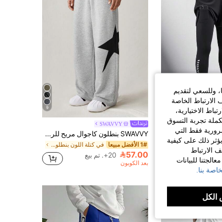
668K
12K
4.86
668K
12K
4.86
ا، وللسعي لتقديم
 الارتباط الخاصة
9
اط الاختيارية،
كملة تجربة التسوق
بنطلون رياضي مرن سريع الجفاف للرجال، بسروال ضيق قابل للتنفس مناسب للياقة البدنية والتمرين مع جيب للهاتف، ذو طبقتين من القماش مع خصر مربوط، مناسب للجري والتمارين الرياضية والنادي الصحي، خريف
SWAVVY
الضرورية فقط التي
SWAVVY بنطلون كاجوال مريح للرجال مطبوع بنجوم، خصر مطاطي للارتداء اليومي، بنطلون جوجر كاجوال مستقيم الساق، بنطلون رياضي عصري، هدايا للزوج والحبيب
في نحيف قيعان الرجال
ؤثر ذلك على كيفية
1# الأفضل مبيعا
في كتلة اللون بنطلونات رياضية للرجال
ف الارتباط
57.00
20+. تم بيع
الجتنا للبيانات
بعد الكوبون
اصة بنا.
الكل