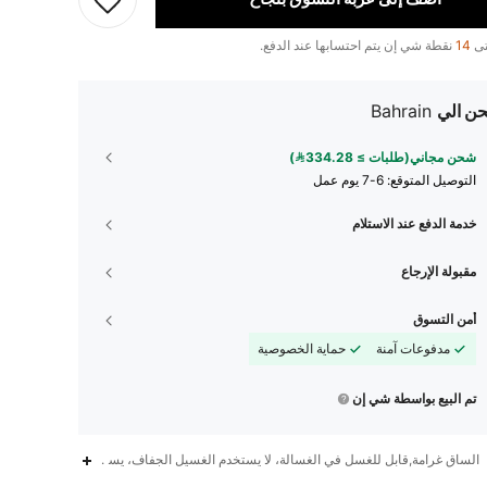
تى
14
نقطة شي إن يتم احتسابها عند الدفع.
ن الي
Bahrain
شحن مجاني(طلبات ≥ 334.28)
التوصيل المتوقع:
6-7 يوم عمل
خدمة الدفع عند الاستلام
مقبولة الإرجاع
أمن التسوق
مدفوعات آمنة
حماية الخصوصية
تم البيع بواسطة شي إن
الساق غرامة,قابل للغسل في الغسالة، لا يستخدم الغسيل الجفاف، يستخدم غسول لطيف,الات