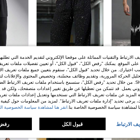
الارتباط والتقنيات المماثلة على موقعنا الإلكتروني لتقديم الخدمة التي تطلبه
لى الموقع. يمكنك "رفض الكل"، "قبول الكل"، أو تعيين تفضيلات ملفات تعريف
ختيارك. من خلال تحديد "قبول الكل"، سنقوم بتعيين جميع ملفات تعريف الارتب
حليل الحركة المرورية، وتقديم وظائف محسّنة، وتخصيص المحتوى والإعلانات لت
في رسومات بنطلونات رياضية للرجال
1 قطعة بنطلون رياضي فضفاض مناسب للصيف بقصة ساق واسعة مع طباعة أمامية وخلفية، بطراز الشارع
PAVTROS
%10-
الخاصة بك مع SHEIN. من خلال تحديد "رفض الكل"، ستسمح باستخدام ملفات تعريف الارتباط 
PAVTROS بنطلون رجالي كاجوال فضفاض من مانفينيتي ستريتراش مزين بالراين ستون، متعدد الاستخدامات للملابس الشارعية والكاجوال اليومية وخروجات نهاية الأسبوع والمهرجانات الموسيقية والتجمعات الاجتماعية. هذا البنطلون قطعة أساسية متعددة الاستخدامات في خزانة ملابس الرجل، مما يجعله هدية رائعة لصديق أو زوج. بنطلون نجمي لامع، بنطلون رياضي لامع بالراين ستون، بنطلون رياضي كريستالي، بنطلون رياضي نمط المال القديم، بنطلون رياضي نجمي، بنطلون رياضي بالراين ستون، بنطلون رياضي غوث، خريف
%30-
في رسومات بنطلونات رياضية للرجال
في رسومات بنطلونات رياضية للرجال
2# الأفضل مبيعا
روني يعمل. قد تتمكن من تعطيلها عن طريق تغيير إعدادات متصفحك، ولكن قد ي
45.50
31.50
 المزيد عن ملفات تعريف الارتباط التي نستخدمها وتعديل إعدادات ملفات تعري
في رسومات بنطلونات رياضية للرجال
ك، يرجى تحديد "إدارة ملفات تعريف الارتباط". لمزيد من المعلومات حول كيفية مع
نا لمشاهدة سياسة الخصوصية الخاصة بنا.
انقر هنا لمشاهدة سياسة الخصوصية الخ
يف الارتباط
قبول الكل
رفض 