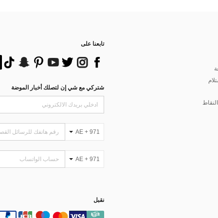
تابعنا على
ة
تلام
شتركي مع شي إن لتصلك أخبار الموضة
لنقاط
AE + 971
AE + 971
نقبل