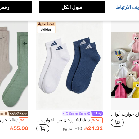
يف الارتباط
قبول الكل
رفض 
عملاء متكررون بشكل كبير
1 زوج/5 أزواج/10 أزواج جوارب ألوان الحلوى الصيفية، طول منتصف الساق، جوارب مغناطيسية جميلة للحمل باليد، جوارب ملونة شخصية
X Sports Store
ore
Adidas زوجان من الجوارب الرياضية الكاجوال للرجال والنساء باللونين الأبيض + الأزرق، جوارب كاحل منخفضة LT ANKLE 2PP، جوارب تدريب يومية خارجية، جوارب قصيرة بتصميم بسيط KC1505
%9-
%24-
55.00
24.32
10+. تم بيع