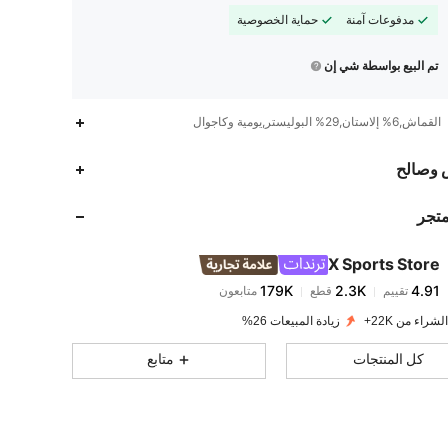
مدفوعات آمنة
حماية الخصوصية
تم البيع بواسطة شي إن
القماش,6% إلاستان,29% البوليستر,يومية وكاجوال
179K
2.3K
4.91
 وصالح
متجر
179K
2.3K
4.91
X Sports Store
179K
2.3K
4.91
تقييم
قطع
متابعون
e***y
تم دفع
منذ 1 يوم
لشراء من 22K+
زيادة المبيعات 26%
179K
2.3K
4.91
كل المنتجات
متابع
179K
2.3K
4.91