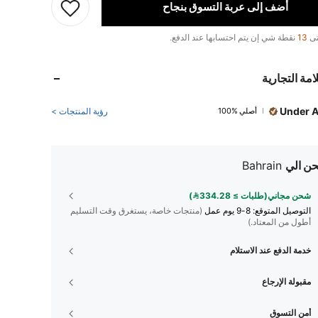
أضف إلى عربة التسوق بنجاح
تى
13
نقطة شي إن يتم احتسابها عند الدفع.
امة التجارية
Under 
أصلي %100
رؤية المنتجات >
ن الي
Bahrain
شحن مجاني(طلبات ≥ 334.28)
التوصيل المتوقع:
8-9 يوم عمل
(منتجات خاصة، يستغرق وقت التسليم
أطول من المعتاد.)
خدمة الدفع عند الاستلام
مقبولة الإرجاع
أمن التسوق