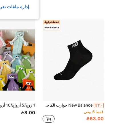
34.96
إدارة ملفات تعر
New Balance جوارب الكاحل اللينة والمريحة ذات الشعار من نيو بالانس، مجموعة 3 أزواج، أسود
%11-
فقط 6 بيقي
8.00
63.00