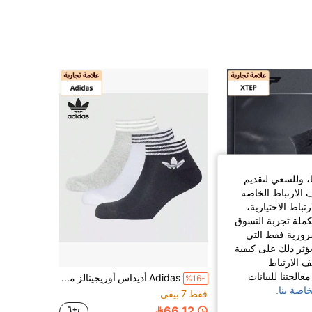
179K
2.3K
4.91
179K
2.3K
4.91
179K
2.3K
4.91
179K
2.3K
4.91
179K
2.3K
4.91
ا، وللسعي لتقديم
 الارتباط الخاصة
اط الاختيارية،
كملة تجربة التسوق
الضرورية فقط التي
ؤثر ذلك على كيفية
ف الارتباط
الجتنا للبيانات
XTEP
Adidas أديداس أوريجينالز موضة بسيطة كاجوال للارتداء اليومي جوارب قصيرة مطبوعة بنمط التريفول للجنسين 3 أزواج HC9550
%16-
اصة بنا.
جوارب XTEP الصيفية متوسطة الطول للرجال، جوارب رياضية مريحة وناعمة مناسبة للريشة الطائرة والجري، رمادي داكن، تسمح بمرور الهواء، لون رمادي داكن.
فقط 7 بيقي
66.12