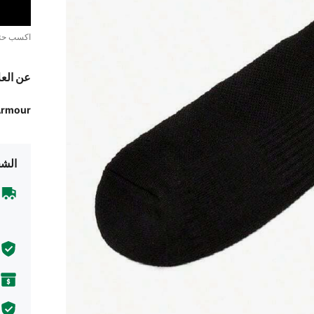
اكسب ح
عن العل
Armour
الشح