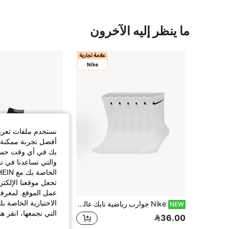
ما ينظر إليه الآخرون
نستخدم ملفات تعريف 
أفضل تجربة ممكنة ع
بك في أي وقت حسب ا
والتي تساعدنا في ت
تجعل موقعنا الإلكت
عمل الموقع. لمعرفة
الاختيارية الخاصة ب
Nike جوارب رياضية نايك عالية القطع متوسطة القطع للتدريب واللياقة البدنية للجنسين عبوة 3 أزواج باللون الأبيض
X Sports Store
NEW
التي نجمعها، انقر ه
%33-
36.00
فقط 1 بيقي