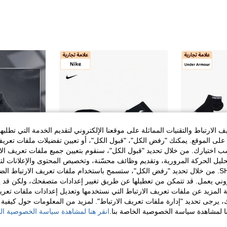
الارتباط والتقنيات المماثلة على موقعنا الإلكتروني لتقديم الخدمة التي تطلبه
لى الموقع. يمكنك "رفض الكل"، "قبول الكل"، أو تعيين تفضيلات ملفات تعريف
ختيارك. من خلال تحديد "قبول الكل"، سنقوم بتعيين جميع ملفات تعريف الارتب
حليل الحركة المرورية، وتقديم وظائف محسّنة، وتخصيص المحتوى والإعلانات لت
الخاصة بك مع SHEIN. من خلال تحديد "رفض الكل"، ستسمح باستخدام ملفات تعريف الارتباط 
روني يعمل. قد تتمكن من تعطيلها عن طريق تغيير إعدادات متصفحك، ولكن قد ي
 المزيد عن ملفات تعريف الارتباط التي نستخدمها وتعديل إعدادات ملفات تعري
ك، يرجى تحديد "إدارة ملفات تعريف الارتباط". لمزيد من المعلومات حول كيفية مع
 SPORTS
BH Sports Store
نا لمشاهدة سياسة الخصوصية الخاصة بنا.
انقر هنا لمشاهدة سياسة الخصوصية الخ
Under Armour 3 أزواج جوارب رياضية للكاحل للجنسين، جوارب تدريب رياضية مريحة، جوارب قارب كاجوال
Nike جوارب تدريب كاجوال من نايكي للجنسين ماصة للرطوبة U EVERYDAY LTWT كاحل، أسود، 3 أزواج، لجميع الفصول، SX7677-010
NEW
%17-
48.00
42.37