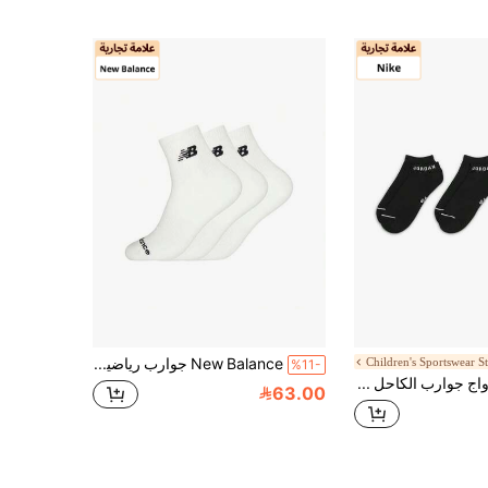
New Balance جوارب رياضية كاجوال، متعددة الاستخدامات للارتداء اليومي LAS51423-WT
%11-
Nike 3 أزواج جوارب الكاحل للرجال/النساء U.J. ED CUSH POLY NS ، حزمة خصم DX9656-010
63.00