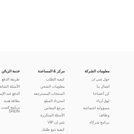
معلومات الشركة
مركز & المساعدة
خدمة الزبائن
حول شي ان
كيفية الطلب
طريقة الدفع
اتصال بنا
معلومات الشحن
الأسئلة الشائع
كن أعضاءنا
المنتجات المسترجعة
الدفع عند الإس
لوق أزياء
استرداد المبلغ
بطاقة هدية
برنامج كسب ا
مسؤولية اجتماعية
مرجع المقاس
SHEIN
وظائف
الأسئلة المتكررة
برنامج شركاء
شي إن VIP
كيفية تتبع طلبك