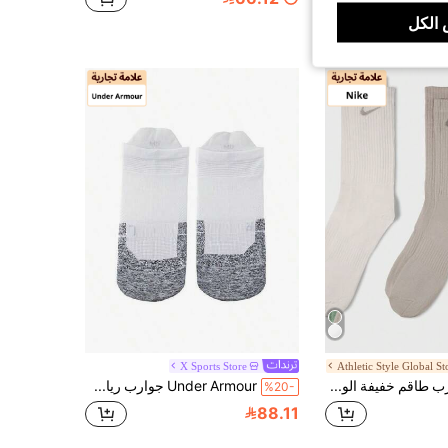
الكل
X Sports Store
Athletic Style Global St
Nike جوارب طاقم خفيفة الوزن للاستخدام اليومي من U NK للجنسين، 3 أزواج في عبوة قيمة SX7676-903
Under Armour جوارب رياضية رجالية ونسائية UA Velociti Run Cush، عبوة من 3 قطع، جوارب رياضية وعصرية مريحة للاستخدام اليومي، رقم الموديل 1387044-100
%20-
88.11