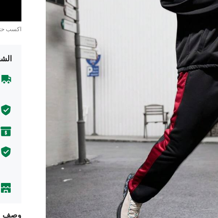
اكسب ح
الشح
وصف