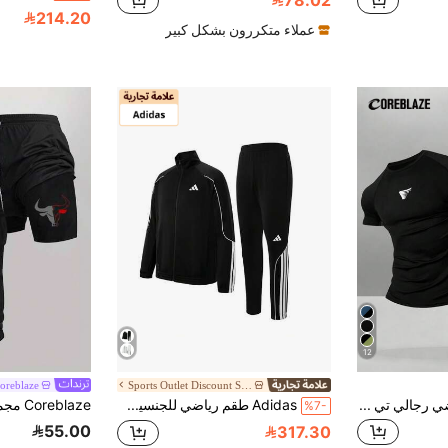
78.02
214.20
عملاء متكررون بشكل كبير
12
oreblaze
Sports Outlet Discount Store
Coreblaze طقم رياضي رجالي تي شيرت وبنطلون بطبعة أجنحة، للنادي الرياضي
Adidas طقم رياضي للجنسين من أديداس، مكون من قطعتين، يتضمن جاكيت وبنطلون بقصة مستقيمة، مناسب للخريف (المقاسات صغيرة، اطلب مقاسًا أكبر إذا كنت تفضل مقاسًا أكثر مرونة).
%7-
55.00
317.30