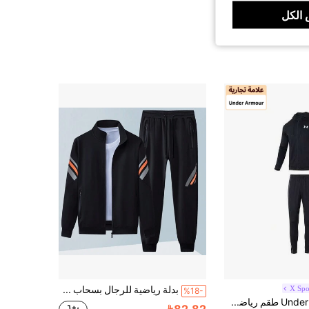
الكل
X Spo
بدلة رياضية للرجال بسحاب وبنطال مخطط ومرقع بطراز الصديق، مجموعة قطعتين للربيع والخريف بطراز الصديق باللون الأسود
%18-
Under Armour طقم رياضي رجالي من يو إيه إي إم إي إيه، تصميم مبتكر، مناسب للأنشطة الخارجية اليومية، بسيط، رياضي، يتكون من جاكيت وبنطال 1390152-001