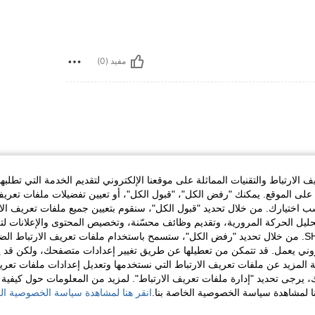
مفيد (0)
ب العميق لصديقتك، مع الحرص على استخدام اللغة العربية
د أن أُعبر لكِ عن مدى حبي بثمن، وأنا ممتنة لكل لحظة
الارتباط والتقنيات المماثلة على موقعنا الإلكتروني لتقديم الخدمة التي تطلبه
أستطيع الاستغناء عنها. أعدكِ أن أبقى بجانبكِ في كل
لى الموقع. يمكنك "رفض الكل"، "قبول الكل"، أو تعيين تفضيلات ملفات تعريف
ختيارك. من خلال تحديد "قبول الكل"، سنقوم بتعيين جميع ملفات تعريف الارتب
حليل الحركة المرورية، وتقديم وظائف محسّنة، وتخصيص المحتوى والإعلانات لت
الخاصة بك مع SHEIN. من خلال تحديد "رفض الكل"، ستسمح باستخدام ملفات تعريف الارتباط 
روني يعمل. قد تتمكن من تعطيلها عن طريق تغيير إعدادات متصفحك، ولكن قد ي
مفيد (0)
 المزيد عن ملفات تعريف الارتباط التي نستخدمها وتعديل إعدادات ملفات تعري
ك، يرجى تحديد "إدارة ملفات تعريف الارتباط". لمزيد من المعلومات حول كيفية مع
لمراجعات
نا لمشاهدة سياسة الخصوصية الخاصة بنا.
انقر هنا لمشاهدة سياسة الخصوصية الخ