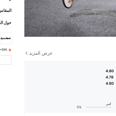
المقاس
حول ال
99K+ تم بيعها مؤخرًا
عرض المزيد
4.80
4.78
4.80
كبير
0%