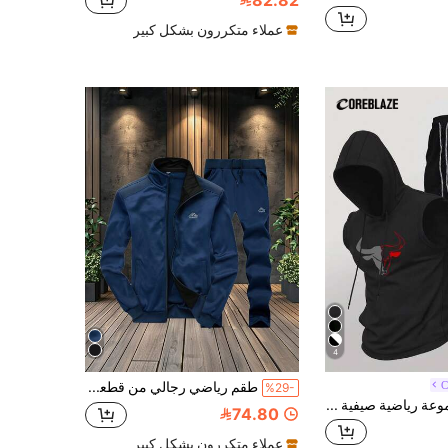
82.82
عملاء متكررون بشكل كبير
4
C
طقم رياضي رجالي من قطعتين، جاكيت بياقة واقفة وأكمام طويلة وسحاب كامل مع بنطال بخصر برباط
%29-
Coreblaze مجموعة رياضية صيفية عصرية للرجال بقلنسوة بدون أكمام وخصر بسحاب، مطبوعة، ملابس صالة الألعاب الرياضية، خفيفة الوزن
74.80
عملاء متكررون بشكل كبير