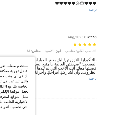
♥️❤️♥️😍😘❤️♥️❤️♥️❤️
ترجمة
6 Aug,2025
s***6
التناسب الكلي: مناسب, لون: الأسود, مقاس: M
التناسب الكلي:
مناسب
لون:
الأسود
مقاس:
M
بالتأكيدازللللاززرتن! إليكِ بعض العبارات التي تعبر عن الح
الفصحى: "صديقتي الغالية، يا منبع السعادة ورفيقة الدرب، أو
نستخدم ملفات تعريف 
قضيتها معكِ. أنتِ الأخت التي لم تلدها أمي، والصديقة التي لا 
أفضل تجربة ممكنة ع
الظروف، وأن أشارككِ أفراحكِ وأحزانكِ. أحبكِ يا صديقت
بك في أي وقت حسب ا
ترجمة
والتي تساعدنا في ت
تجعل موقعنا الإلكت
عمل الموقع. لمعرفة
الاختيارية الخاصة ب
عرض المزيد من ا
التي نجمعها، انقر ه