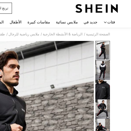
ترنج ا
 navigate search
فئات
جديد في
ملابس نسائية
مقاسات كبيرة
الأطفال
الم
/
/
/
الصفحة الرئيسية
الرياضة & الأنشطة الخارجية
ملابس رياضية للرجال
طقم