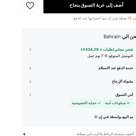
أضف إلى عربة التسوق بنجاح
تى
15
نقطة شي إن يتم احتسابها عند الدفع.
ن الي
Bahrain
شحن مجاني(طلبات ≥ 334.28)
التوصيل المتوقع:
6-7 يوم عمل
خدمة الدفع عند الاستلام
مقبولة الإرجاع
أمن التسوق
مدفوعات آمنة
حماية الخصوصية
تم البيع بواسطة شي إن
الجيب,سستة,الرباط,بلاكيت,غير مبطنة