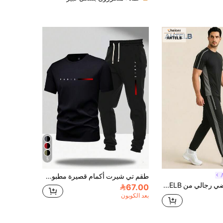
5
طقم تي شيرت أكمام قصيرة مطبوع عليه حرف باريس وبنطلون بحبل شد للرجال، ملابس كاجوال للخروجات، مناسب كهدية لزوج أو صديق، رائع للأوقات الترفيهية الخارجية باللون الأسود
طقم رياضي رجالي من AHTELB بخطوط جانبية متباينة، قميص بأكمام قصيرة مرن وفضفاض وسريع الجفاف مع بنطال طويل بأساور، مناسب للتنقل اليومي والرياضات الترفيهية الخارجية، هدية للزوج والصديق والحبيب والأب، طقم رجالي من قطعتين، ملابس جيم للرجال
67.00
بعد الكوبون