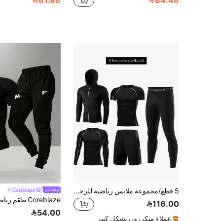
81.88
84.48
5 قطع/مجموعة ملابس رياضية للرجال، بدلة تمرين الربيع للركض والكرة السلة ذات ملائمة محكمة، لون أسود
Coreblaze
116.00
54.00
عملاء متكررون بشكل كبير