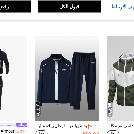
يف الارتباط
قبول الكل
رفض 
4
6
Alpha Camp بدلة رياضية كاجوال للرجال بطراز الصديق، بسترة وبنطلون كاجوال للرجال، بدلة رياضية موضة الربيع للشباب بطراز الصديق
بدلة رياضية للرجال بياقة عالية، مناسبة لفصلي الربيع والخريف
rts Store
%17-
%37-