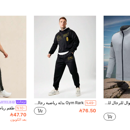
بدلة رياضية كاجوال للرجال للخريف، بدلة رياضية مخططة، طقم بلوزة رياضية عصرية، مناسبة للتنزه والارتداء اليومي. هدية رائعة. الربيع
Gym Rark بدلة رياضية رجالية مكونة من هودي مطبوع عليه حرف وبنطلون مع بطانة حرارية، طقم تمرين
AHTELB
%49-
%10-
76.50
47.70
بعد الكوبون