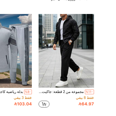
مجموعة من 2 قطعة: جاكيت رياضية كاجوال مزودة بغطاء وسحاب، وبنطلون رياضي كاجوال خفيف الوزن ومريح، مناسب للجري والتمارين الرياضية
%8-
%11-
فقط 8 بيقي
فقط 3 بيقي
103.04
64.97