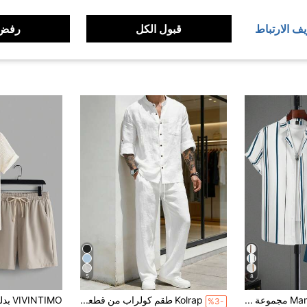
يف الارتباط
قبول الكل
رفض 
5
8
Manfinity Homme مجموعة تي شيرت أكمام قصيرة للرجال مخطط مع شورت ذو لون واحد 2 قطعة
Kolrap طقم كولراب من قطعتين للرجال للصيف، قميص بأكمام طويلة وياقة واقفة وأزرار، بقصة عادية ولون سادة وتصميم فينتاج، مع بنطال طويل بقصة مستقيمة، ستايل كاجوال للعطلات، هدية للزوج/الصديق، مثالي للصيف الحار (القماش الرقيق قد يتجعد، شفاف قليلاً، المقاس كبير)، ملابس منتجعات
%3-