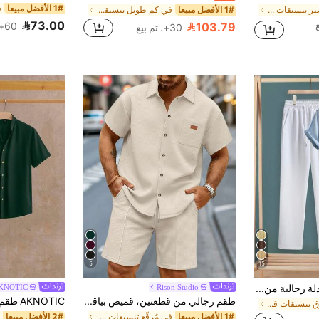
1# الأفضل مبيعا
في قصير تنسيقات قمصان الرجال
1# الأفضل مبيعا
في كم طويل تنسيقات قمصان الرجال
73.00
103.79
60+. تم بيع
30+. تم بيع
5
15
Manfinity Homme بدلة رجالية من قميص أكمام قصيرة وبنطلون بلون أزرق فاتح مع نسيج مُنسوج هندسي، مناسبة للارتداء في عطلة هاواي على البحر أو الاستخدام اليومي، بأناقة وأناقة أسلوب المال القديم، ملابس مريحة
Rison Studio
KNOTIC
طقم رجالي من قطعتين، قميص بياقة وجيب واحد وأكمام قصيرة & شورت برباط، بدلة صيفية كاجوال للعطلات، هدية عيد الحب
في أزرق تنسيقات قمصان الرجال
1# الأفضل مبيعا
في مُرقّع تنسيقات قمصان الرجال
2# الأفضل مبيعا