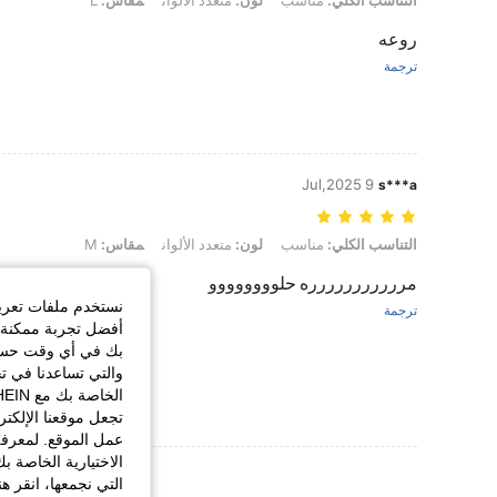
التناسب الكلي:
مناسب
لون:
متعدد الألوان
مقاس:
L
روعه
ترجمة
9 Jul,2025
s***a
التناسب الكلي: مناسب, لون: متعدد الألوان, مقاس: M
التناسب الكلي:
مناسب
لون:
متعدد الألوان
مقاس:
M
مررررررررررره حلوووووووو
نستخدم ملفات تعريف 
ترجمة
أفضل تجربة ممكنة ع
بك في أي وقت حسب ا
والتي تساعدنا في ت
تجعل موقعنا الإلكت
عمل الموقع. لمعرفة
الاختيارية الخاصة ب
عرض المزيد من ا
التي نجمعها، انقر ه