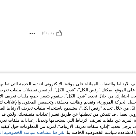
مفيد (3)
الارتباط والتقنيات المماثلة على موقعنا الإلكتروني لتقديم الخدمة التي تطلبه
لى الموقع. يمكنك "رفض الكل"، "قبول الكل"، أو تعيين تفضيلات ملفات تعريف
ختيارك. من خلال تحديد "قبول الكل"، سنقوم بتعيين جميع ملفات تعريف الارتب
حليل الحركة المرورية، وتقديم وظائف محسّنة، وتخصيص المحتوى والإعلانات لت
الخاصة بك مع SHEIN. من خلال تحديد "رفض الكل"، ستسمح باستخدام ملفات تعريف الارتباط 
مفيد (8)
روني يعمل. قد تتمكن من تعطيلها عن طريق تغيير إعدادات متصفحك، ولكن قد ي
 المزيد عن ملفات تعريف الارتباط التي نستخدمها وتعديل إعدادات ملفات تعري
ك، يرجى تحديد "إدارة ملفات تعريف الارتباط". لمزيد من المعلومات حول كيفية مع
لمراجعات
نا لمشاهدة سياسة الخصوصية الخاصة بنا.
انقر هنا لمشاهدة سياسة الخصوصية الخ