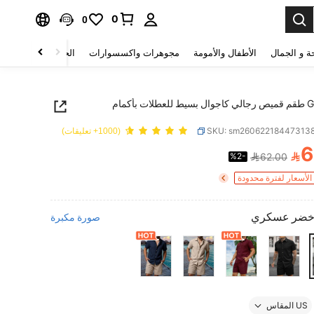
0
0
ة و الجمال
الأطفال والأمومة
مجوهرات واكسسوارات
الحقائب والأمتعة
Genlund طقم قميص رجالي كاجوال بسيط للعطلات بأكمام
SKU: sm26062218447313
(1000+ تعليقات)
6

%2-
62.00
PRICE AND AVAILABIL
لأسعار لفترة محدودة
خضر عسكري
صورة مكبرة
US المقاس