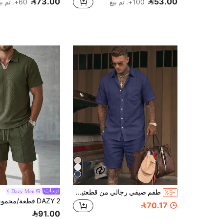
73.00
53.00
100+. تم بيع
60+. تم بيع
طقم صيفي رجالي من قطعتين من الكتان الكاجوال قميص بأكمام قصيرة وشورت للشاطئ - هدية مثالية لعيد الأب للأب والزوج والرجل
Dazy Men
%9-
70.17
91.00