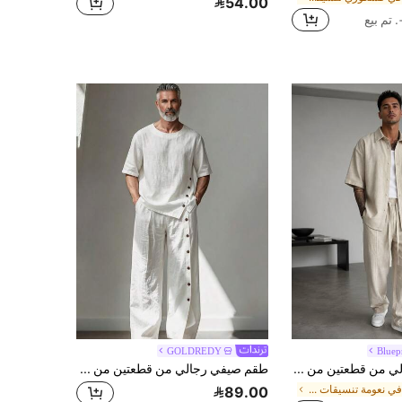
54.00
GOLDREDY
Bluep
طقم رجالي من قطعتين من بلوبرينت مان، قميص قصير الأكمام بكتف منسدل يشبه الكتان بلون المشمش + بنطال طويل، تصميم برباط عند الخصر، قماش ناعم الملمس ومريح، متين ومقاوم للتشوه، تصميم عصري أنيق وبسيط، مناسب للارتداء اليومي والسفر
طقم صيفي رجالي من قطعتين من GOLDREDY بأسلوب أدبي ياباني، قميص فضفاض برقبة دائرية وأكمام قصيرة مع أزرار غير متماثلة وبنطال واسع الساق، ملابس كاجوال خفيفة
في نعومة تنسيقات قمصان الرجال
89.00