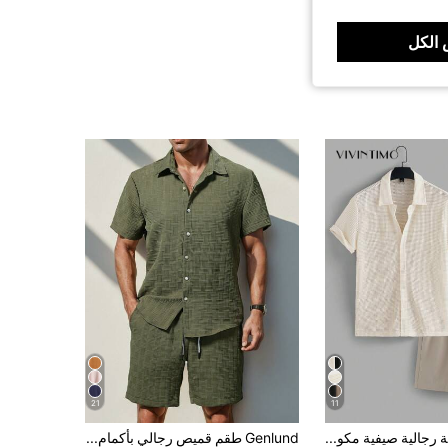
الكل
21
11
VIVINTIMO بدلة رجالية صيفية مكونة من قميص بأكمام قصيرة مصنوع من شبكة تنفس وشورت بخصر مرن، ملابس مريحة للعطلات
Genlund طقم قميص رجالي بأكمام قصيرة للعطلات، قميص مخطط وشورت بخصر برباط بدون تي شيرت، من الكتان، هدية ملونة للصديق، كاجوال، للعطلات