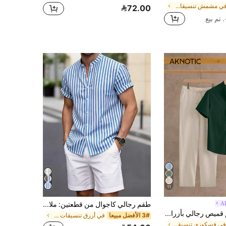
في مشمش تنسيقات قمصان الرجال
72.00
11
A
طقم رجالي كاجوال من قطعتين: ملابس علوية بوليستر خفيف مخطط بياقة واقفة وأكمام قصيرة وتصميم 7 أزرار، مع شورت بلون سادة من قماش ناعم وصديق للبشرة
AKNOTIC طقم قميص رجالي بأزرار وجيب نصف فتحة وأكمام قصيرة مع بنطلون، طقم رجالي من قطعتين من الكتان بقميص هنلي وبنطلون، طقم ضيف زفاف شاطئي صيفي للرجال، طقم قميص بياقة جد كاجوال مع بنطلون، بدلة بأسلوب الكتان قابلة للتنفس، طقم قميص أبيض وبنطلون كاكي، ملابس عطلة بوهيمية هيبية، طقم تي شيرت بأزرار وجيب، طقم رجالي من قطعتين من الكتان، طقم قميص هنلي بأكمام قصيرة & بنطلون برباط، طقم رجالي من قطعتين، طقم كتان للرجال، ملابس شاطئية صيفية، طقم أكمام قصيرة & بنطلون، طقم قميص هنلي، هدايا عيد الأب
3# الأفضل مبيعا
في أزرق تنسيقات قمصان الرجال
في فسكوزي تنسيقات قمصان الرجال