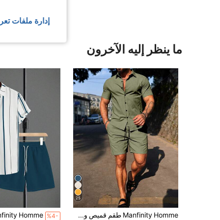
إدارة ملفات تعر
ما ينظر إليه الآخرون
25
Manfinity Homme طقم قميص وشورت رجالي كاجوال بلون موحد، رسمي
%4-