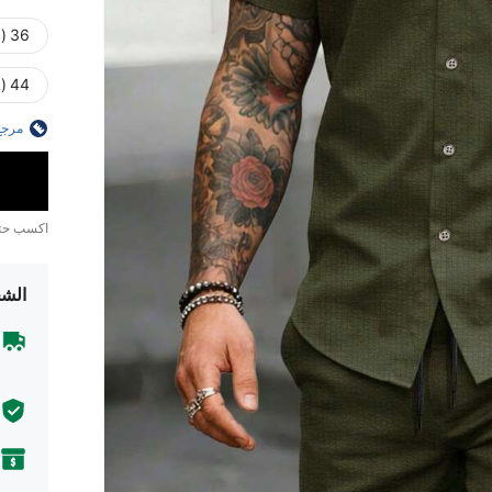
36 (S)
44 (XXL)
مرجع
اكسب ح
الشح