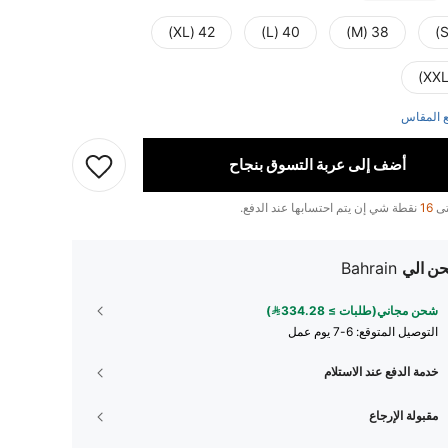
42 (XL)
40 (L)
38 (M)
 المقاس
أضف إلى عربة التسوق بنجاح
تى
16
نقطة شي إن يتم احتسابها عند الدفع.
ن الي
Bahrain
شحن مجاني(طلبات ≥ 334.28)
التوصيل المتوقع:
6-7 يوم عمل
خدمة الدفع عند الاستلام
مقبولة الإرجاع