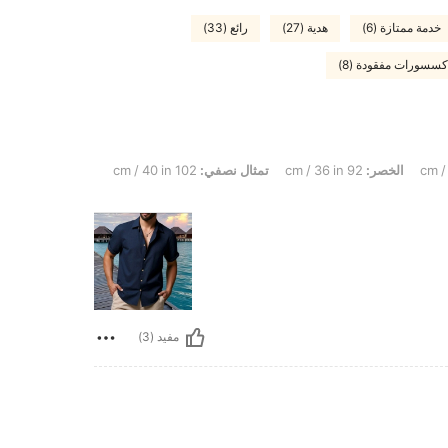
خدمة ممتازة (6)
هدية (27)
رائع (33)
كسسورات مفقودة (8)
الخصر:
92 cm / 36 in
تمثال نصفي:
102 cm / 40 in
مفيد (3)