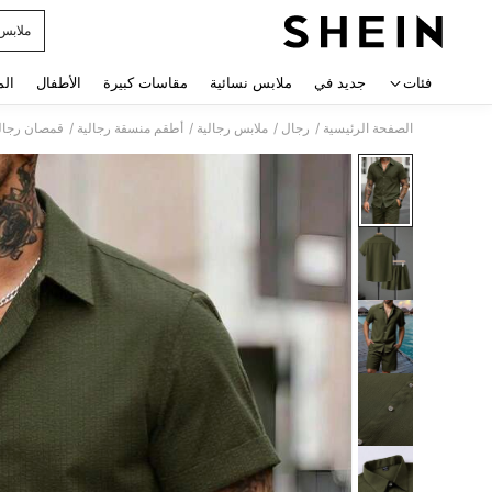
ملابس
 navigate search
فئات
جديد في
ملابس نسائية
مقاسات كبيرة
الأطفال
الم
/
/
/
/
الصفحة الرئيسية
رجال
ملابس رجالية
أطقم منسقة رجالية
قمصان رجال