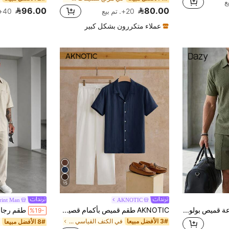
96.00
80.00
20+. تم بيع
40+. تم بيع
عملاء متكررون بشكل كبير
15
rint Man
AKNOTIC
DAZY 2 قطعة/مجموعة قميص بولو قصير الأكمام وشورتات كاجوال صيفي للرجال للعطلات
AKNOTIC طقم قميص بأكمام قصيرة وبنطلون كاجوال للرجال، مناسب للارتداء اليومي، طقم من قطعتين، صيفي، ملابس مريحة، للعطلات، هدايا عيد الأب
%19-
3# الأفضل مبيعا
في الكتف القياسي تنسيقات قمصان الرجال
8# الأفضل مبيعا