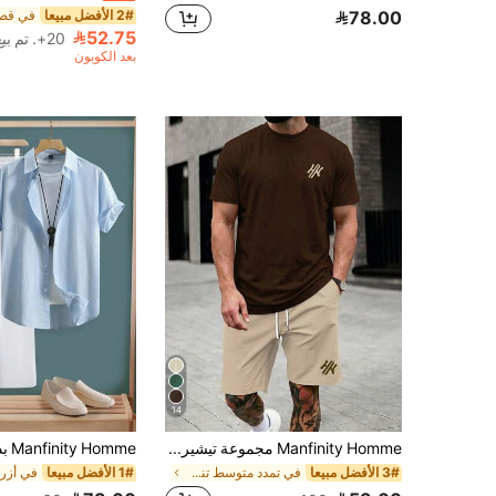
2# الأفضل مبيعا
78.00
52.75
20+. تم بيع
بعد الكوبون
14
Manfinity Homme مجموعة تيشيرت و شورت قصير رجالي بطباعة الاحرف، ملابس قصيرة رجالية، زي رجالي
3# الأفضل مبيعا
في تمدد متوسط تنسيقات الرجال
1# الأفضل مبيعا