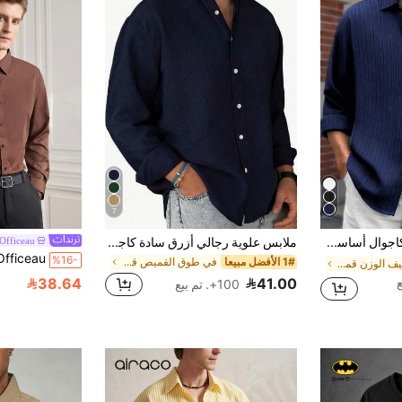
7
قميص رجالي كاجوال أساسي مخطط من القماش بقصة فضفاضة وأكمام طويلة وياقة
ملابس علوية رجالي أزرق سادة كاجوال بأكمام طويلة، ملابس علوية موضة بسيط للاستخدام الخارجي والترفيه، ملابس علوية علوي كاجوال، كاجوال أنيق
Officeau
%16-
1# الأفضل مبيعا
في طوق القميص قمصان رجالية
في خفيف الوزن قمصان رجالية
38.64
41.00
100+. تم بيع