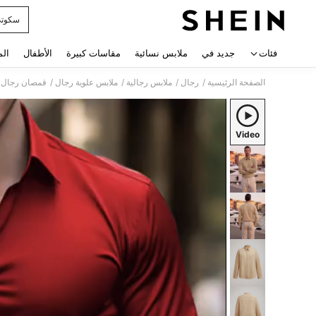
سكوت
 navigate search
فئات
جديد في
ملابس نسائية
مقاسات كبيرة
الأطفال
الم
/
/
/
/
الصفحة الرئيسية
رجال
ملابس رجالية
ملابس علوية رجال
قمصان رجال
Video