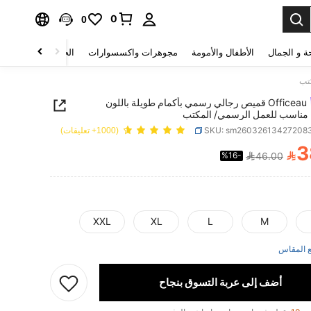
0
0
ة و الجمال
الأطفال والأمومة
مجوهرات واكسسوارات
الحقائب والأمتعة
Officeau قميص رجالي رسمي بأكمام طويلة باللون
 مناسب للعمل الرسمي/ المكتب
SKU: sm26032613427208
(1000+ تعليقات)
3

%16-
46.00
PRICE AND AVAILABIL
XXL
XL
L
M
 المقاس
أضف إلى عربة التسوق بنجاح