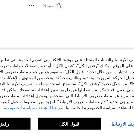
مفيد (0)
الارتباط والتقنيات المماثلة على موقعنا الإلكتروني لتقديم الخدمة التي تطلبه
لى الموقع. يمكنك "رفض الكل"، "قبول الكل"، أو تعيين تفضيلات ملفات تعريف
ختيارك. من خلال تحديد "قبول الكل"، سنقوم بتعيين جميع ملفات تعريف الارتب
مفيد (0)
حليل الحركة المرورية، وتقديم وظائف محسّنة، وتخصيص المحتوى والإعلانات لت
الخاصة بك مع SHEIN. من خلال تحديد "رفض الكل"، ستسمح باستخدام ملفات تعريف الارتباط 
لمراجعات
روني يعمل. قد تتمكن من تعطيلها عن طريق تغيير إعدادات متصفحك، ولكن قد ي
 المزيد عن ملفات تعريف الارتباط التي نستخدمها وتعديل إعدادات ملفات تعري
ك، يرجى تحديد "إدارة ملفات تعريف الارتباط". لمزيد من المعلومات حول كيفية مع
نا لمشاهدة سياسة الخصوصية الخاصة بنا.
انقر هنا لمشاهدة سياسة الخصوصية الخ
يف الارتباط
قبول الكل
رفض 