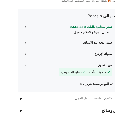
تى
10
نقطة شي إن يتم احتسابها عند الدفع.
ن الي
Bahrain
شحن مجاني(طلبات ≥ 334.28)
التوصيل المتوقع:
6-7 يوم عمل
خدمة الدفع عند الاستلام
مقبولة الإرجاع
أمن التسوق
مدفوعات آمنة
حماية الخصوصية
تم البيع بواسطة شي إن
بلاكيت,البوليستر,التنقل للعمل
 وصالح