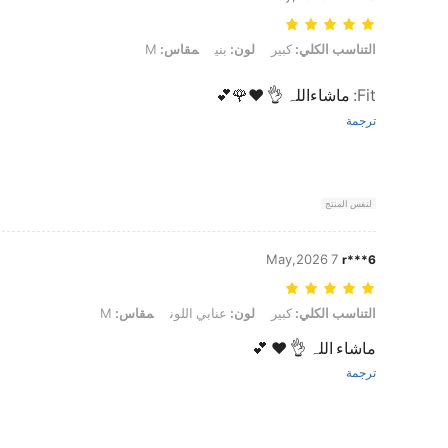
التناسب الكلي: كبير, لون: بني, مقاس: M
التناسب الكلي:
كبير
لون:
بني
مقاس:
M
Fit
:
ماشاءاللہ 👌 ❤️🌹💕
ترجمة
لنفس المنتج
7 May,2026
r***6
التناسب الكلي: كبير, لون: عنابي اللون, مقاس: M
التناسب الكلي:
كبير
لون:
عنابي اللون
مقاس:
M
ماشاء اللہ 👌 ❤️ 💕
ترجمة