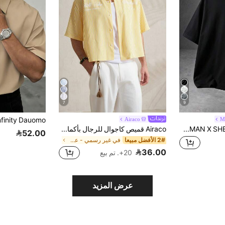
7
9
Airaco
M
BATMAN X SHEIN Manfinity EMRG تي شيرت رجالي بياقة طاقم كاجوال متعدد الاستخدامات للارتداء اليومي بأكمام قصيرة
Airaco قميص كاجوال للرجال بأكمام قصيرة مطبوع بخطوط، صيفي
52.00
2# الأفضل مبيعا
في غير رسمي - عطلة غير رسمي قمصان رجالية
36.00
20+. تم بيع
عرض المزيد