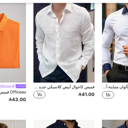
قميص رجالي بألوان متباينة أحادي الصدر كاجوال متعدد الاستخدامات بأكمام طويلة للارتداء اليومي
قميص كاجوال أبيض كلاسيكي جديد بأكمام طويلة للرجال، سترة خارجية عصرية
Officeau
41.00
43.00