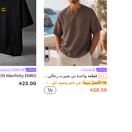
4
anfinity EMRG
Feyah
قطعة واحدة تي شيرت رجالي أزرق داكن من الكتان الصناعي بنسيج محبب وياقة هينلي، قصة فضفاضة بأكتاف منسدلة، قماش بوليستر خفيف الوزن وقابل للتنفس مع انسيابية، أسلوب عطلة، قابل للغسل في الغسالة، مناسب للصيف والشاطئ والملابس الكاجوال المريحة بأكمام قصيرة
%1-
1# الأفضل مبيعا
في ناعم وخفيف الوزن قمصان رجالية
23.00
28.59