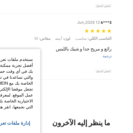
لنفس المنتج
13 Jun,2026
k***3
التناسب الكلي: مناسب, لون: أبيض, مقاس: M
التناسب الكلي:
مناسب
لون:
أبيض
مقاس:
M
رائع و مريح جدا و شيك باللبس
ترجمة
نستخدم ملفات تعريف 
أفضل تجربة ممكنة ع
بك في أي وقت حسب ا
لنفس المنتج
والتي تساعدنا في ت
عرض المزيد من ا
تجعل موقعنا الإلكت
عمل الموقع. لمعرفة
الاختيارية الخاصة ب
التي نجمعها، انقر ه
ما ينظر إليه الآخرون
إدارة ملفات تعر