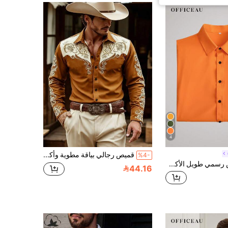
4
قميص رجالي بياقة مطوية وأكمام طويلة من البوليستر 100% خفيف الوزن بطبعة زهور عتيقة بأسلوب غربي ريترو مناسب للخارج والملابس الكاجوال وملابس العمل في الربيع والخريف
%4-
Officeau قميص رسمي طويل الأكمام بتصميم أزرار ذو لون أحادي، خريف
44.16