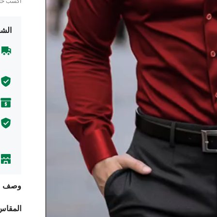
اكسب ح
الشح
وصف
المقاس