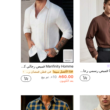
Manfinity Homme قميص رجالي كاجوال بأكمام طويلة وفتحة صدر واحدة، قميص أبيض مزين بالدانتيل، مناسب للشاطئ للرجال
Officeau قميص رسمي رجالي بأكمام طويلة بلون بني قهوة، مناسب للمناسبات الرسمية/ المكتب
5# الأفضل مبيعا
في قطن قمصان رجالية
60.00
10+. تم بيع
بعد الكوبون