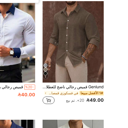
5
Genlund قميص رجالي ناضج للعطلات من مزيج الكتان بأكمام طويلة باللون البني القهوة للرجال، للعطلات
%20-
1# الأفضل مبيعا
في فسكوزي قمصان رجالية
40.00
49.00
20+. تم بيع