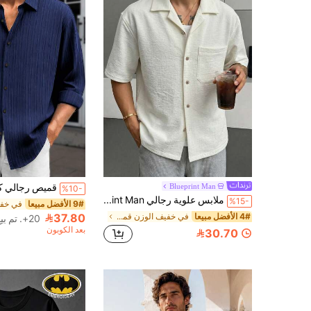
Blueprint Man
%10-
ملابس علوية رجالي Blueprint Man قطعة واحدة، ملابس علوية بياقة كوبية منسوجة، قماش محبوك خفيف الوزن وقابل للتنفس، مريح وصديق للبشرة وماص للرطوبة، قابل للغسيل في الغسالة والتنظيف الجاف، تصميم كاجوال بسيط، ملابس علوية رجالي بأكمام قصيرة، مناسب للتنقل اليومي والمنزل والمواعدة، المقاس كبير، يرجى اختيار مقاس أصغر لملاءمة أفضل
%15-
9# الأفضل مبيعا
4# الأفضل مبيعا
في خفيف الوزن قمصان رجالية
37.80
20+. تم بيع
بعد الكوبون
30.70