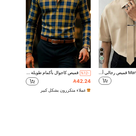
15
Manfinity Dauomo قميص رجالي أنيق بأكمام قصيرة وياقة كلاسيكية بلون بيج موحد مثالي للارتداء الرسمي أو العمل الكاجوال
قميص كاجوال بأكمام طويلة مربعات للرجال
%12-
42.24
عملاء متكررون بشكل كبير