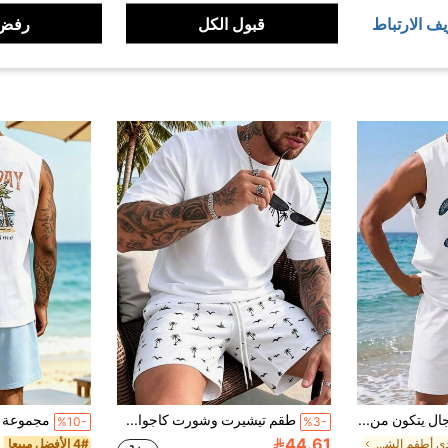
يف الارتباط
قبول الكل
رفض 
طقم صيفي للرجال يتكون من ملابس علوية كاجوال بياقة مستديرة وشورت
طقم تيشيرت وشورت كاجوال بياقة مستديرة للرجال في الصيف
%10-
%3-
44.61
في عادي أطقم الشاطئ للرجال
4# الأفضل مبيعا