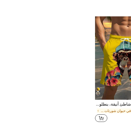
شورتات شاطئ أنيقة، بنطلونات شاطئ كاجوال مطبوعة ثلاثية الأبعاد، مناسبة للشارع الصيفي، أنيقة ومريحة، مثالية لعطلة المالديف وهاواي، تصميم بسيط
في حيوان شورتات الشاطئ الرجالية