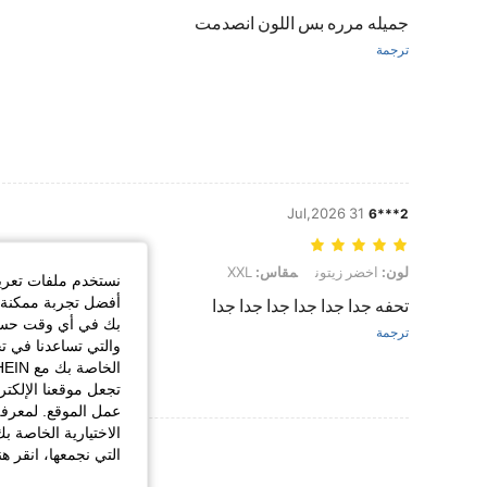
جميله مرره بس اللون انصدمت
ترجمة
31 Jul,2026
2***6
لون: اخضر زيتون, مقاس: XXL
لون:
اخضر زيتون
مقاس:
XXL
نستخدم ملفات تعريف 
أفضل تجربة ممكنة ع
تحفه جدا جدا جدا جدا جدا جدا
بك في أي وقت حسب ا
ترجمة
والتي تساعدنا في ت
تجعل موقعنا الإلكت
عمل الموقع. لمعرفة
الاختيارية الخاصة ب
عرض المزيد من ا
التي نجمعها، انقر ه