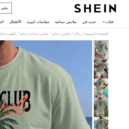
طقم س
 navigate search
فئات
جديد في
ملابس نسائية
مقاسات كبيرة
الأطفال
الم
/
/
/
/
الصفحة الرئيسية
رجال
ملابس رجالية
ملابس سباحة رجالية
أطقم شاطئ 