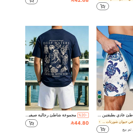
42.68
5
شورت شاطئ عادي بطبقتين مع طباعة السلحفاة للرجال ، هاواي
مجموعة شاطئ رجالية صيفية كاجوال، بتصميم فني مستوحى من المحيط، بأسلوب مريح وعصري، بطباعة رسوم خطية لمخلوقات بحرية، بياقة طاقم، قصة مستقيمة، مناسبة للمنزل والمكتب والخارج والمدينة والشارع والحرم الجامعي، بطابع رجعي متعدد الاستخدامات، أنيقة وشخصية ورياضية
%20-
في حيوان شورتات الشاطئ الرجالية
44.80