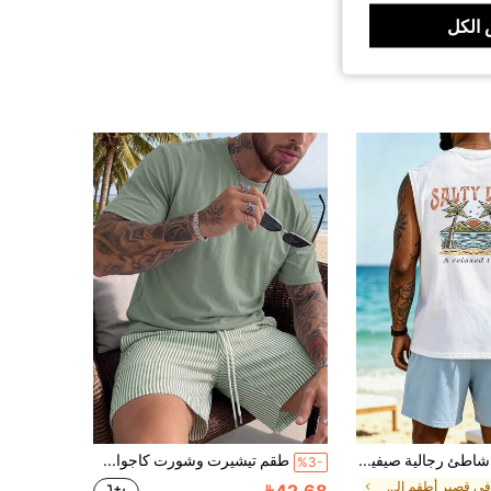
الكل
مجموعة شاطئ رجالية صيفية كاجوال من جينيا مكونة من سترة مطبوعة بأشجار جوز الهند وبنطال مستقيم، مناسبة للمنزل والخارج والمدينة والشارع والترفيه والشباب والحرم الجامعي والطراز الرجعي والمتعدد الاستخدامات والأنيق والشخصي والرياضي
طقم تيشيرت وشورت كاجوال بياقة مستديرة للرجال في الصيف
%3-
في قصير أطقم الشاطئ للرجال