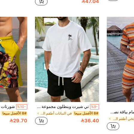
47.04
تي شيرت وبنطلون مجموعة شاطئ بطبعة أشجار النخيل، طراز مناسب للرجال في الصيف، طراز نظيف وعادي، إطلالة منتجع الساحل الغربي، مناسب للمنزل والمكتب والخارج والمدينة والشارع والترفيه والشباب والجامعة والطراز الرجعي المتنوع والأنيق والشخصي والرياضي
%10-
%9-
بدلة قصيرة الأكمام بياقة نصف زر وشورت بطراز عطلة للرجال باللون البرتقالي
8# الأفضل مبيعا
في النباتات أطقم الشاطئ للرجال
8# الأفضل مبيعا
في مرتخي أطقم الشاطئ للرجال
29.70
36.40