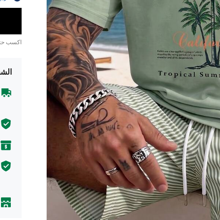
اكسب ح
الشح