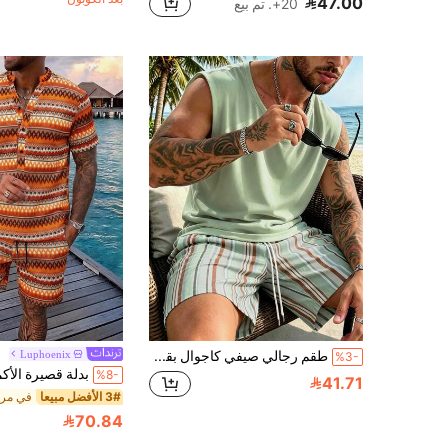
47.00
20+. تم بيع
طقم رجالي صيفي كاجوال بقمة بدون أكمام برقبة دائرية وشورت كاجوال
Luphoenix
%3-
%8-
41.71
3# الأفضل مبيعا
70.84