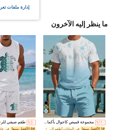
إدارة ملفات تعر
ما ينظر إليه الآخرون
مجموعة قميص كاجوال بأكمام قصيرة وياقة دائرية مع طباعة أزهار استوائية وشورت بخصر رباط، مريحة وصديقة للبشرة للارتداء في العطلات والشاطئ
%3-
%11-
1# الأفضل مبيعا
في النباتات أطقم الشاطئ للرجال
9# الأفضل مبيعا