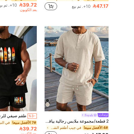
39.72
10+. تم بيع
47.17
10+. تم بيع
بعد الكوبون
Feyah
%3-
2 قطعة/مجموعة ملابس رجالية بياقة هينلي بلون المشمش وملمس الكتان الاصطناعي بأكمام قصيرة، مجموعة رجالية، قصة فضفاضة وكاجوال، شورت رجالي + قميص بولو كاجوال مجموعة من قطعتين، أسلوب عطلة، قابل للغسل في الغسالة، ملابس رجالية كاجوال لعطلة الصيف والشاطئ، المقاس كبير، يمكن طلب مقاس أصغر، ملابس منتجع
7# الأفضل مبيعا
4# الأفضل مبيعا
في جيب أطقم الشاطئ للرجال
39.72
بعد الكوبون