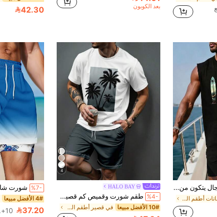
بعد الكوبون
42.30
4
طقم صيفي للرجال يتكون من ملابس علوية كاجوال بياقة مستديرة وشورت
HALO BAY
%7-
طقم شورت وقميص كم قصير مطبوع بأشجار النخيل للرجال
%4-
في النباتات أطقم الشاطئ للرجال
4# الأفضل مبيعا
10# الأفضل مبيعا
في قصير أطقم الشاطئ للرجال
37.20
10+. تم بيع