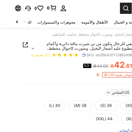
0
0
ة و الجمال
الأطفال والأمومة
مجوهرات واكسسوارات
الحقائب والأمتعة
 أشجار النخيل، وشورت كاجوال مخطط، مناسب للشاطئ
ي للرجال يتكون من تي شيرت بياقة دائرية وأكمام
طبوع عليه أشجار النخيل، وشورت كاجوال مخطط،
للشاطئ
SKU: sm26042011388349
(27 تعليقات)
42

.6
%3-
44.00
PRICE AND AVAILABIL
ي بقيمة 1.39
US المقاس
40 (L)
38 (M)
36 (S)
44 (XXL)
 المقاس