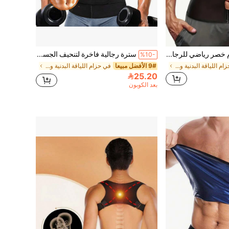
1 قطعة حزام خصر رياضي للرجال، حزام تدريب الخصر للرجال، بوديسوت ضغط رياضية مخسسة، حزام خصر مخسس للرجال، حزام خصر للساونا، حزام تمرين البطن، أداة تدريب البطن، ملابس رياضية، مشكل الجسم، حزام تمرين الخصر، معدات تدريب عضلات البطن، حزام ضغط للصدر والخصر حزام تعرق للساونا للرجال لإنقاص الوزن وتمرين الخصر
سترة رجالية فاخرة لتنحيف الجسم، شكل مشد الخصر، ملابس رياضية للضغط على البطن، مصحح للوضعية، حزام خصر للتمارين الرياضية، حزام خصر للتنحيف والتمارين الرياضية
%10-
في حزام اللياقة البدنية والتمارين للرجال
9# الأفضل مبيعا
في حزام اللياقة البدنية والتمارين للرجال
25.20
بعد الكوبون