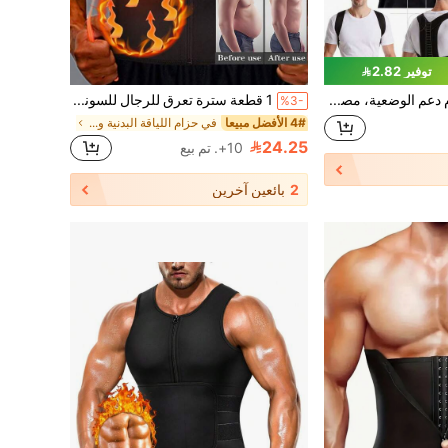
توفير 2.82
1 قطعة حزام دعم الوضعية، مصحح وضعية قابل للتعديل فاخر | أسلوب أساسي كلاسيكي، حزام دعم الظهر للجنسين لتحسين الوضعية
1 قطعة سترة تعرق للرجال للسونا، ملابس علوية ضاغط من مطاط الكلوروبرين، مدرب الخصر، خزان رياضي ظهره مزود بسحاب، سترة ضاغطة مخسسة للرجال، مناسبة للتمارين الرياضية المنزلية والمشي وحزام تنحيف الخصر
%3-
4# الأفضل مبيعا
في حزام اللياقة البدنية والتمارين للرجال
24.25
10+. تم بيع
2
بائعين آخرين