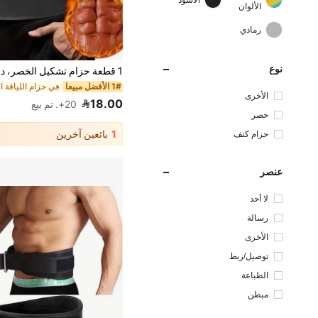
الأسود
الألوان
رمادي
نوع
1# الأفضل مبيعا
الأخرى
18.00
20+. تم بيع
خصر
1
بائعين آخرين
حزام كتف
عنصر
لا أحد
رسالة
الأخرى
توصيل/ربط
الطباعة
مبطن