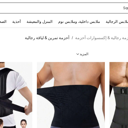
Sq
Use up and down arrow keys to البحث الأخير and البحث والعثور. Press Enter to select.
لابس الرجالية
ملابس داخلية، وملابس نوم
المنزل والمعيشة
أحذية
الصح
مة رجالية & إكسسوارات أحزمة
أحزمة تمرين & لياقة رجالية
/
المزيد