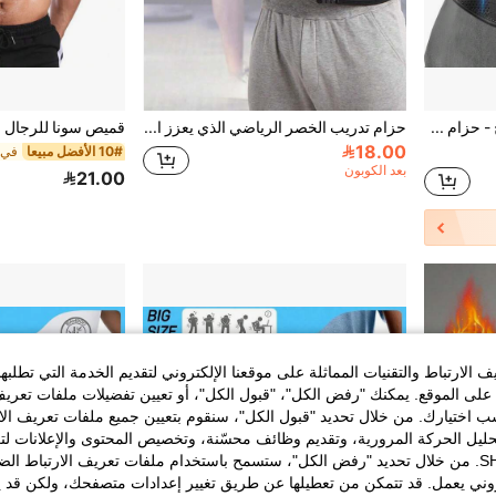
حزام دعم القطنية المريح - حزام دعم الخصر القابل للتعديل مع حشوة ثلاثية الأبعاد، مناسب للرجال والنساء
حزام تدريب الخصر الرياضي الذي يعزز التعرق وتشكيل الخصر، تصميم 4 صفوف من الخطاطيف، حزام واقي رياضي، قطعة واحدة مناسبة للجنسين
18.00
10# الأفضل مبيعا
بعد الكوبون
21.00
الارتباط والتقنيات المماثلة على موقعنا الإلكتروني لتقديم الخدمة التي تطلبه
لى الموقع. يمكنك "رفض الكل"، "قبول الكل"، أو تعيين تفضيلات ملفات تعريف
ختيارك. من خلال تحديد "قبول الكل"، سنقوم بتعيين جميع ملفات تعريف الارتب
حليل الحركة المرورية، وتقديم وظائف محسّنة، وتخصيص المحتوى والإعلانات لت
الخاصة بك مع SHEIN. من خلال تحديد "رفض الكل"، ستسمح باستخدام ملفات تعريف الارتباط 
روني يعمل. قد تتمكن من تعطيلها عن طريق تغيير إعدادات متصفحك، ولكن قد ي