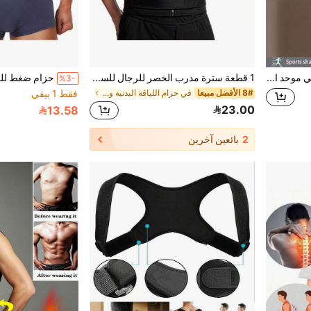
1 قطعة حزام خصر رياضي موحد الجنس لتشكيل الجسم، مجموعة لياقة بدنية، حزام تشكيل البطن، حزام امتصاص العرق للبطن، حزام ضغط البطن، يجعلك تعرق مرتين، تمرين أفضل
1 قطعة سترة مدرب الخصر للرجال للساونا
%3-
8# الأفضل مبيعا
في حزام اللياقة البدنية والتمارين للرجال
فقط 1 بيقي
23.00
13.58
2
بائعين آخرين