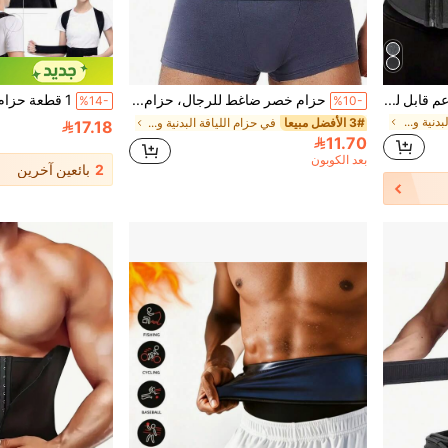
1 قطعة حزام تشكيل الخصر، دعم قابل للتعديل، يشكل الخصر والبطن، يعزز التعرق أثناء التمرين، مقاس آسيوي، يرجى شراء مقاس أكبر
حزام خصر ضاغط للرجال، حزام خصر مشكل قابل للتنفس باللون البيج الفاتح قطعة واحدة
%14-
%10-
في حزام اللياقة البدنية والتمارين للرجال
3# الأفضل مبيعا
في حزام اللياقة البدنية والتمارين للرجال
17.18
11.70
بعد الكوبون
2
بائعين آخرين