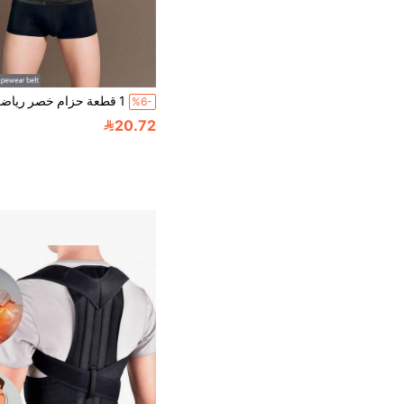
%6-
20.72