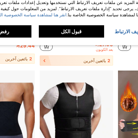
 المزيد عن ملفات تعريف الارتباط التي نستخدمها وتعديل إعدادات ملفات تعري
ك، يرجى تحديد "إدارة ملفات تعريف الارتباط". لمزيد من المعلومات حول كيفية مع
نا لمشاهدة سياسة الخصوصية الخاصة بنا.
انقر هنا لمشاهدة سياسة الخصوصية الخ
يف الارتباط
قبول الكل
رفض 
حزام مدرب الخصر - دعم قابل للتعديل لتشكيل الخصر والبطن، تعزيز التعرق أثناء التمارين الرياضية
1 قطعة حزام دعم أسفل الظهر، قماش شبكي قابل للتنفس، 6 قضبان دعم، أحزمة قابلة للتعديل المزدوج، للجنسين، سهل الارتداء
%8-
%10-
27.90
29.44
بعد الكوبون
2
بائعين آخرين
2
بائعين آخرين