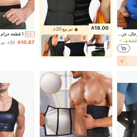
18.00
تم بيع 20+.
1 قطعة حزام تدريب الخصر للرجال، حزام وسط وشكل مشد عالي الجودة، حزام تعزيز التعرق للرجال، مناسب للرياضة واللياقة البدنية
%3-
4
3
2
في حزام اللياقة البدنية والتمارين للرجال
10.67
20+. تم بيع