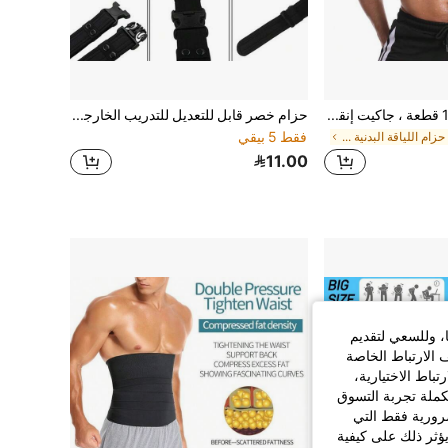
قميص سونا للرجال 1 قطعة ، جاكيت إنقاص الوزن بالتعرق ، بدلة تشكيل الجسم ، صدرية رياضية،حزام وخصر السونا لإنقاص الوزن للرجال
حزام خصر قابل للتعديل للتدريب الخارجي، مناسب للأنشطة الخارجية وتمارين اللياقة البدنية والرياضة المنزلية والمشي، حزام خصر مثالي للتخسيس والتمارين
فقط 5 بيقي
في حزام اللياقة البدنية والتمارين للرجال
11.00
ا، وللسعي لتقديم
 الارتباط الخاصة
اط الاختيارية،
كملة تجربة التسوق
الضرورية فقط التي
ؤثر ذلك على كيفية