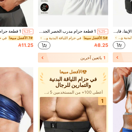
حزام رياضي للرفع الأوزان من الإيفا، قابل للتعديل لدعم الظهر والخصر، إغلاق بالخطاف والحلقة، غسل باليد فقط، غير مشحون، مناسب للتمارين الرياضية المنزلية والمشي وتنحيف الخصر
1 قطعة حزام مدرب الخصر الجديد لعام 2026 للرجال، حزام مخصر يعزز التعرق، حزام حرق الدهون، شكل الخصر بتأثير الساونا، حزام مقاوم للعرق من البولي يوريثان للجري والدراجات والتمارين الرياضية
%25-
%25-
في حزام اللياقة البدنية والتمارين للرجال
5# الأفضل مبيعا
في حزام اللياقة البدنية والتمارين للرجال
7# الأفضل مبيعا
11.25
8.25
1
بائعين آخرين
الأفضل مبيعا
في حزام اللياقة البدنية
والتمارين للرجال
أعطى 100+ من المستخدمين 5 نجوم
1