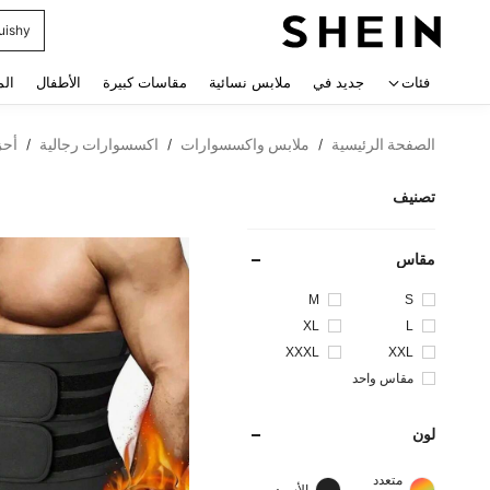
uishy
 navigate search
فئات
جديد في
ملابس نسائية
مقاسات كبيرة
الأطفال
الم
الصفحة الرئيسية
ملابس واكسسوارات
اكسسوارات رجالية
أحز
/
/
/
تصنيف
مقاس
M
S
XL
L
XXXL
XXL
مقاس واحد
لون
متعدد