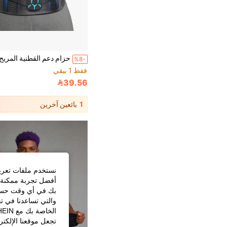
%8-
فقط 1 بيقي
39.56
1
بائعين آخرين
نستخدم ملفات تعريف 
أفضل تجربة ممكنة ع
بك في أي وقت حسب ا
والتي تساعدنا في ت
تجعل موقعنا الإلكت