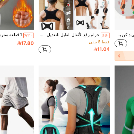
قطعة واحدة مشد نسائي داكن بطراز عتيق، حزام خصر مطاطي عريض، مناسب لليلة الهالوين أو حفلة الكرنفال أو الارتداء اليومي
حزام رفع الأثقال القابل للتعديل - دعم الخصر القابل للتنفس، حزام دعم الظهر للرجال في الجيم واللياقة البدنية، مناسب للتمرين المنزلي والمشي، يمكن استخدامه كحزام ضاغط للخصر وحزام رياضي.
%11-
%8-
فقط 6 بيقي
17.80
11.04