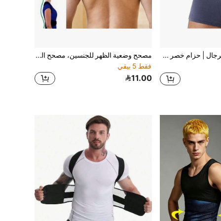
حزام ضغط للرجال | حزام خصر قابل للتنفس بلون بيج فاتح
مصحح وضعية الظهر للجنسين، مصحح الكتف، دعم كامل قابل للتعديل للظهر، يخفف من آلام الظهر العلوي والسفلي - مناسب للتمارين المنزلية والرياضة والمشي
فقط 5 بيقي
11.00