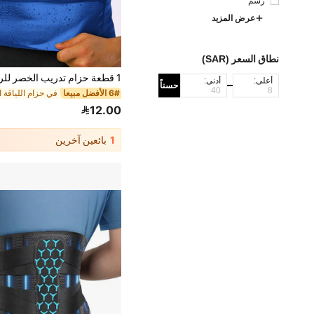
رسم
عرض المزيد
نطاق السعر (SAR)
أعلى:
أدنى:
حسناً
6# الأفضل مبيعا
12.00
1
بائعين آخرين