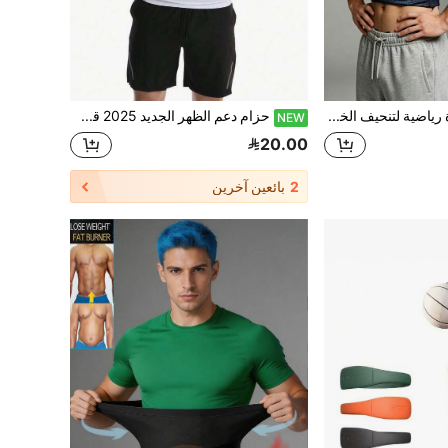
1 قطعة سترة رياضية لتنحيف الخصر للرجال، مشد الجسم وتشكيله، مشد الخصر المسبب للعرق، بأسلوب أوروبي وأمريكي، مشد البطن الضاغط لتحفيز العرق واللياقة البدنية
حزام دعم الظهر الجديد 2025 قطعة واحدة، دعم أسفل الظهر، مصنوع من قماش شبكي قابل للتنفس، مع 6 دعامات دعم وأحزمة قابلة للتعديل المزدوج، قابل للتنفس، مناسب للرجال، سهل الارتداء، يمكن أن ينحف الخصر، يرفع الأرداف، مدرب الخصر الرياضي، حزام تشكيل الخصر، وحزام اللياقة البدنية
NEW
20.00
2
بائعين آخرين