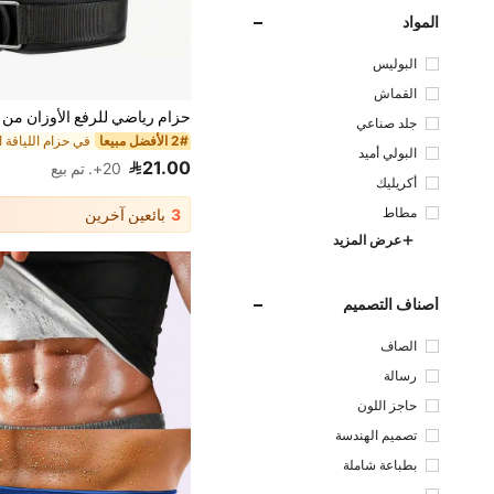
المواد
البوليس
تر
القماش
جلد صناعي
2# الأفضل مبيعا
البولي أميد
21.00
20+. تم بيع
أكريليك
مطاط
3
بائعين آخرين
عرض المزيد
أصناف التصميم
الصاف
رسالة
حاجز اللون
تصميم الهندسة
بطباعة شاملة