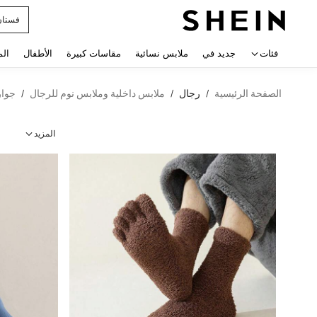
فستان
 navigate search
فئات
جديد في
ملابس نسائية
مقاسات كبيرة
الأطفال
الم
الصفحة الرئيسية
رجال
ملابس داخلية وملابس نوم للرجال
جوار
/
/
/
المزيد