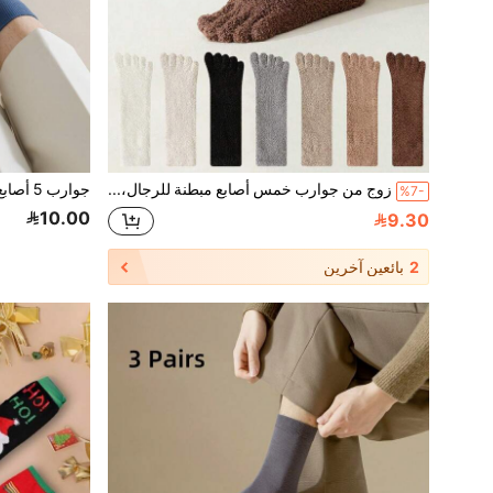
زوج من جوارب خمس أصابع مبطنة للرجال، جوارب خمس أصابع مبطنة ناعمة للنساء، جوارب نعال داخلية دافئة للشتاء
%7-
10.00
9.30
2
بائعين آخرين