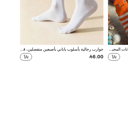
جوارب تابى بتصميم كرتوني لطيف لحيوانات المحيط (ناعمة وقابلة للتنفس، جوارب طاقم ب- 2 أصبع، مناسبة للرجال والنساء)، جوارب كاجوال إبداعية بنمط سمك/حوت ممتع
جوارب رجالية بأسلوب ياباني بأصبعين منفصلين، قطن نقي حتى منتصف الساق، قابلة للتنفس ومقاومة للتكتل، باللون الأسود والأبيض والرمادي، جوارب متعددة الاستخدامات بأصبعين
6.00