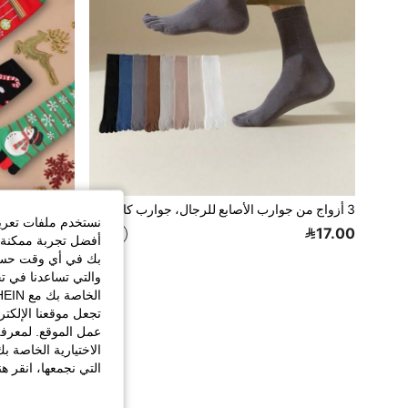
3 أزواج من جوارب الأصابع للرجال، جوارب كاجوال متوسطة الطول خمسة أصابع، ألوان سادة، مريحة، مضادة للروائح الكريهة، مناسبة لجميع الفصول
%20-
نستخدم ملفات تعريف 
فقط 1 بيقي
17.00
أفضل تجربة ممكنة ع
11.20
بك في أي وقت حسب ا
والتي تساعدنا في ت
تجعل موقعنا الإلكت
عمل الموقع. لمعرفة
الاختيارية الخاصة ب
التي نجمعها، انقر ه