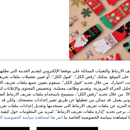
زوج جوارب أصابع القدم للكريسماس، جوارب خمسة أصابع للخريف/الشتاء، جوارب لحفلات العطلات، جوارب أصابع دافئة بطباعة كرتونية، ، لوازم حفلات ، ديكورات ، أزياء
الارتباط والتقنيات المماثلة على موقعنا الإلكتروني لتقديم الخدمة التي تطلبه
لى الموقع. يمكنك "رفض الكل"، "قبول الكل"، أو تعيين تفضيلات ملفات تعريف
ختيارك. من خلال تحديد "قبول الكل"، سنقوم بتعيين جميع ملفات تعريف الارتب
حليل الحركة المرورية، وتقديم وظائف محسّنة، وتخصيص المحتوى والإعلانات لت
الخاصة بك مع SHEIN. من خلال تحديد "رفض الكل"، ستسمح باستخدام ملفات تعريف الارتباط 
1
إجمالي 1 صفحة
روني يعمل. قد تتمكن من تعطيلها عن طريق تغيير إعدادات متصفحك، ولكن قد ي
 المزيد عن ملفات تعريف الارتباط التي نستخدمها وتعديل إعدادات ملفات تعري
ك، يرجى تحديد "إدارة ملفات تعريف الارتباط". لمزيد من المعلومات حول كيفية مع
نا لمشاهدة سياسة الخصوصية الخاصة بنا.
انقر هنا لمشاهدة سياسة الخصوصية الخ