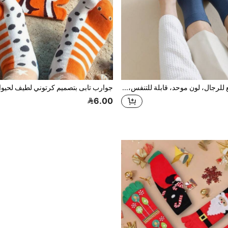
جوارب 5 أصابع للرجال، لون موحد، قابلة للتنفس، جوارب منتصف الساق بدون درزات، مناسبة لجميع الفصول، مضادة للروائح، متينة، مقاومة للتكتل
6.00