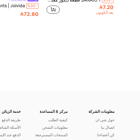
%10-
%30-
7.20
بعد الكوبون
72.80
معلومات الشركة
مركز & المساعدة
خدمة الزبائن
حول شي ان
كيفية الطلب
طريقة الدفع
اتصال بنا
معلومات الشحن
الأسئلة الشائع
كن أعضاءنا
المنتجات المسترجعة
الدفع عند الإس