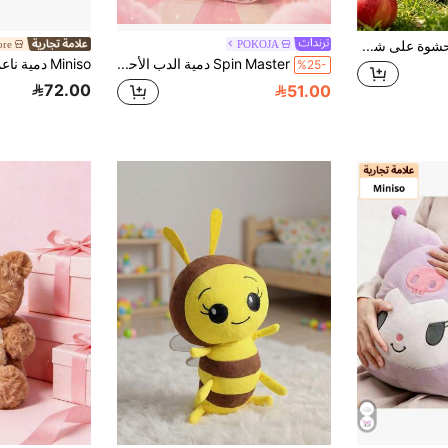
1 قطعة قلادة محشوة على شكل قلب تفاحة لطيفة، تعليقة حقيبة بشكل تفاحة مقضومة إبداعية، إكسسوار فاكهة محشو ناعم ومنفوش، تصميم وجه مبتسم لطيف، إكسسوار موضة لحقيبة الظهر والحقيبة اليدوية، ديكور حقيبة رائع، هدية صغيرة مثالية للمراهقين والأصدقاء
POKOJA
ore
Spin Master دمية الدب الأحمر الوردي الناعم 10 بوصة مع فيونكة ، شكل الدب الناعم المحشو بتصميم جميل ، لعبة ناعمة للزينة في الغرفة أو كفكرة هدية
%25-
72.00
51.00