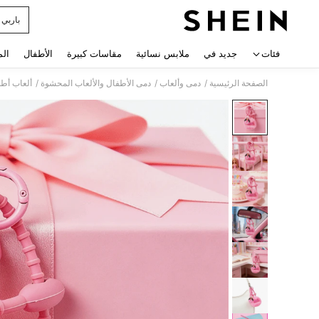
باربي 
 navigate search
فئات
جديد في
ملابس نسائية
مقاسات كبيرة
الأطفال
الم
/
/
/
الصفحة الرئيسية
دمى وألعاب
دمى الأطفال والألعاب المحشوة
ألعاب أط