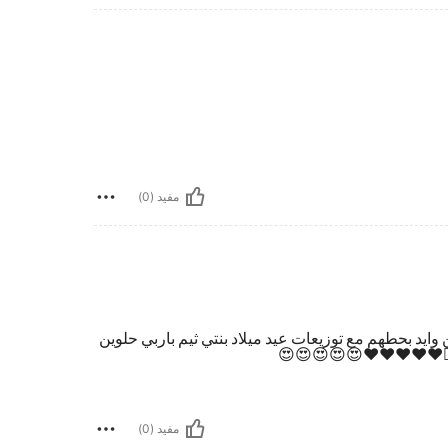
مفيد (0)
 وايد بحطهم مع توزيعات عيد ميلاد بنتي ثيم باربي حلوين
👍🏻❤️❤️❤️❤️❤️😍😍😍😍😍
مفيد (0)