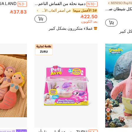
MINISO PopVib
دمية نحلة من القماش الناعم، مناسبة للاستخدام الداخلي والخارجي، مناسبة للأطفال للعب. دمية مضحكة، هدية للعائلة والأصدقاء، دمية للأطفال، هدية عيد الميلاد، هدية عيد الهالوين، هدية لجوارب عيد الميلاد، هدية عيد ميلاد، هدية عيد الزواج، هدية عيد الطفل
%3-
%10-
Miniso وسادة على شكل شيطان صغير من سلسلة كورومي من ماينيسو، إصدار محسن، مصنوعة من مواد ناعمة وصديقة للبشرة، بصورة كرتونية جميلة (1 قطعة)
3# الأفضل مبيعا
في أصفر ألعاب الأطفال المحشوة والقطيفة
37.83
22.50
بعد الكوبون
عملاء متكررون بشكل كبير
ل كبير
7
ZURU مجموعة ألعاب مفاجأة السلحفاة الأم من Pets Alive
waii toy