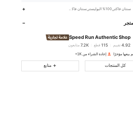
سنتان فأكثر,100% البوليستر,سنتان فأكثر
7.2K
115
4.92
متجر
7.2K
115
4.92
Speed Run Authentic Shop
7.2K
115
4.92
تقييم
قطع
متابعون
إعادة الشراء من 1K+
7.2K
115
4.92
كل المنتجات
متابع
7.2K
115
4.92
7.2K
115
4.92
7.2K
115
4.92