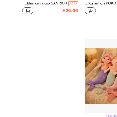
POKOJA LAND دب عيد ميلاد سعيد يحمل كعكة، دمية حيوانات محشوة كاواييي، دب تيدي كبير من القماش المخملي، ألعاب وديكور أريكة، هدايا مفضلة للعطلات للعائلة والأصدقاء والزملاء
SANRIO 1 قطعة زينة معلقة من دمية هلو كيتي الكيتن الطويل الساقين الناعمة، دمية ناعمة ديكور، هدية عيد
%14-
26.66
RBL Ka