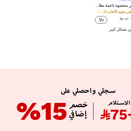
وسادة حورية بحر محشوة ناعمة بطابع حكاية خيالية لطيفة 45 سم/60 سم، مثالية لديكور غرفة الأطفال، هدية عيد ميلاد مثالية للأطفال، مناسبة لهدايا وعيد الميلاد وهدايا عيد الحب
في نجوم الألعاب الصاعدة ألعاب الأطفال المحشوة والق
ن بشكل كبير
APP