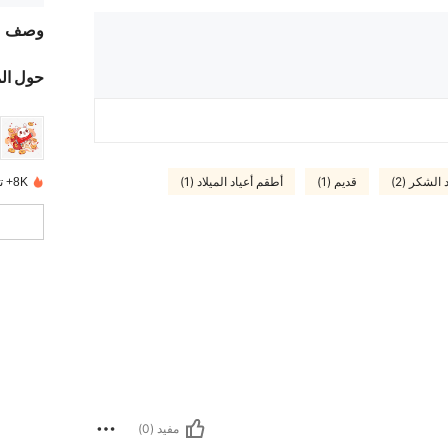
وصف
حول ال
 الشكر (2)
قديم (1)
أطقم أعياد الميلاد (1)
8K+ تم بيعها مؤخرًا
مفيد (0)