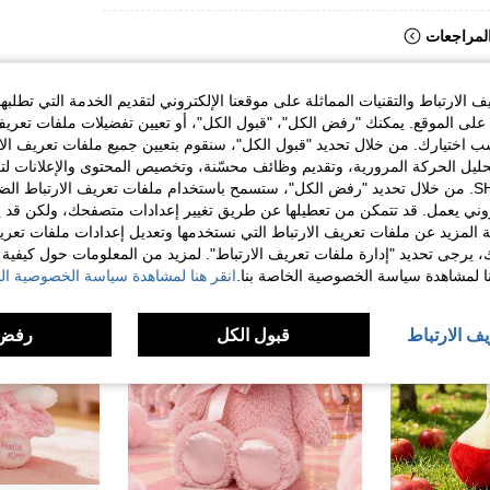
لمراجعات
الارتباط والتقنيات المماثلة على موقعنا الإلكتروني لتقديم الخدمة التي تطلبه
لى الموقع. يمكنك "رفض الكل"، "قبول الكل"، أو تعيين تفضيلات ملفات تعريف
ختيارك. من خلال تحديد "قبول الكل"، سنقوم بتعيين جميع ملفات تعريف الارتب
حليل الحركة المرورية، وتقديم وظائف محسّنة، وتخصيص المحتوى والإعلانات لت
الخاصة بك مع SHEIN. من خلال تحديد "رفض الكل"، ستسمح باستخدام ملفات تعريف الارتباط 
روني يعمل. قد تتمكن من تعطيلها عن طريق تغيير إعدادات متصفحك، ولكن قد ي
 المزيد عن ملفات تعريف الارتباط التي نستخدمها وتعديل إعدادات ملفات تعري
ك، يرجى تحديد "إدارة ملفات تعريف الارتباط". لمزيد من المعلومات حول كيفية مع
نا لمشاهدة سياسة الخصوصية الخاصة بنا.
انقر هنا لمشاهدة سياسة الخصوصية الخ
يف الارتباط
قبول الكل
رفض 