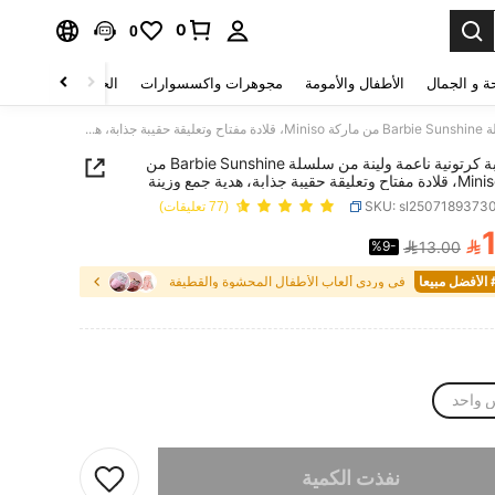
0
0
ة و الجمال
الأطفال والأمومة
مجوهرات واكسسوارات
الحقائب والأمتعة
قلادة لعبة كرتونية ناعمة ولينة من سلسلة Barbie Sunshine من ماركة Miniso، قلادة مفتاح وتعليقة حقيبة جذابة، هدية جمع وزينة
قلادة لعبة كرتونية ناعمة ولينة من سلسلة Barbie Sunshine من
SKU: sl2507189373
(77 تعليقات)

%9-
13.00
PRICE AND AVAILABIL
يعا
في وردي ألعاب الأطفال المحشوة والقطيفة
 واحد
تم بيع هذا المنتج.
نفذت الكمية