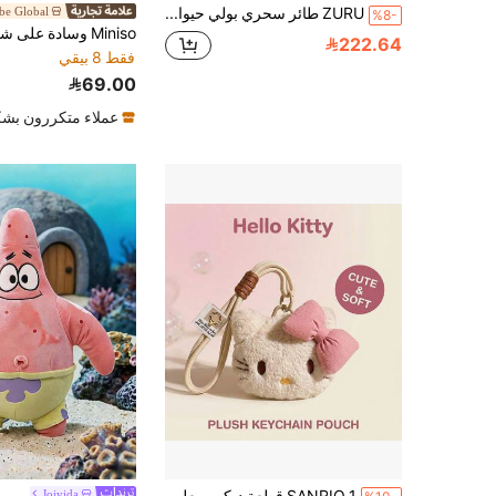
ZURU طائر سحري بولي حيوان أليف آلي، هدية مثالية للفتيات، بيضة غامضة، 1 قطعة
e Global
%8-
222.64
فقط 8 بيقي
69.00
عملاء متكررون بشك
SANRIO 1 قطعة ديكور معلق رأس ناعم وجميل، تعليقة دمية كرتونية حيوانية، هدية للبنات والأطفال، لعبة ناعمة محشوة
Joivida