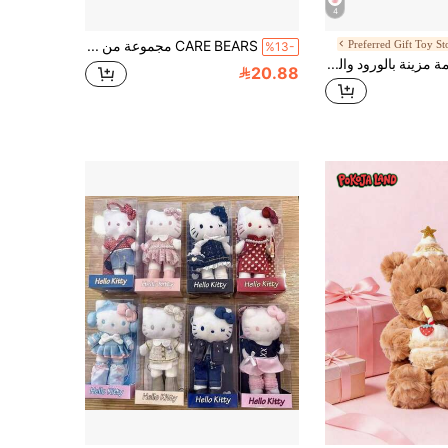
4
Preferred Gift Toy St
CARE BEARS مجموعة من سلسلة مفاتيح دب قلب من القماش الناعم، سلسلة مفاتيح جميلة، تعليق للحقيبة والمحفظة، سلسلة مفاتيح دب جذاب، تعليق للحقيبة، هدية، سلسلة مفاتيح، حقيبة يد، حقيبة كتف، غطاء سماعات الأذن، قلادة، حقيبة سيارة شخصية، خطاف للمفاتيح، حقيبة يد، حقيبة كتف وسيارة مطابقة | تصميم كرتوني جذاب للحيوانات | هدية عيد ميلاد مثالية، هدية عيد الميلاد
%13-
Miniso دمية ناعمة مزينة بالورود والدانتيل الوردي والأبيض بشكل قطة هالو كيتي (1 قطعة)
20.88