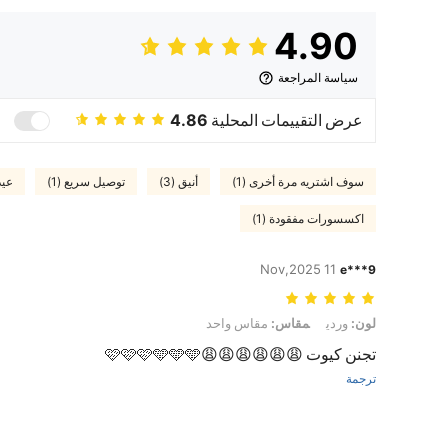
4.90
سياسة المراجعة
عرض التقييمات المحلية
4.86
سوف اشتريه مرة أخرى (1)
أنيق (3)
توصيل سريع (1)
عيد
اكسسورات مفقودة (1)
11 Nov,2025
e***9
لون: وردي, مقاس: مقاس واحد
لون:
وردي
مقاس:
مقاس واحد
تجنن كيوت 😩😩😩😩😩😩🩷🩷🩷🩵🩵🩵
ترجمة