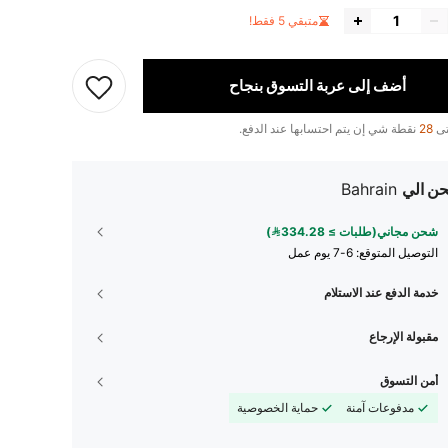
متبقي 5 فقط!
أضف إلى عربة التسوق بنجاح
تى
28
نقطة شي إن يتم احتسابها عند الدفع.
ن الي
Bahrain
شحن مجاني(طلبات ≥ 334.28)
التوصيل المتوقع:
6-7 يوم عمل
خدمة الدفع عند الاستلام
مقبولة الإرجاع
أمن التسوق
مدفوعات آمنة
حماية الخصوصية