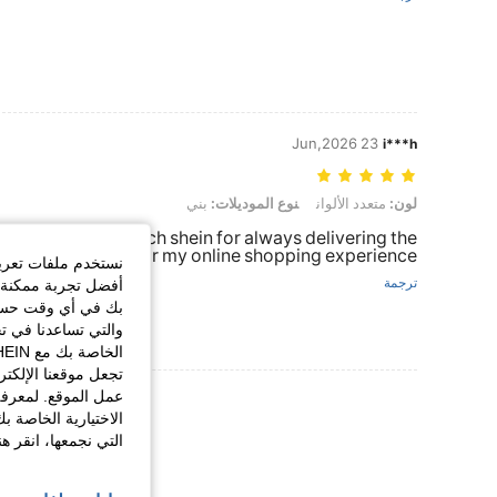
23 Jun,2026
i***h
لون: متعدد الألوان, نوع الموديلات: بني
لون:
متعدد الألوان
نوع الموديلات:
بني
tch! thank you so much shein for always delivering the
ely stick to Shein for my online shopping experience.
نستخدم ملفات تعريف 
ترجمة
أفضل تجربة ممكنة ع
بك في أي وقت حسب ا
والتي تساعدنا في ت
تجعل موقعنا الإلكت
عمل الموقع. لمعرفة
عرض المزيد من ا
الاختيارية الخاصة ب
التي نجمعها، انقر ه