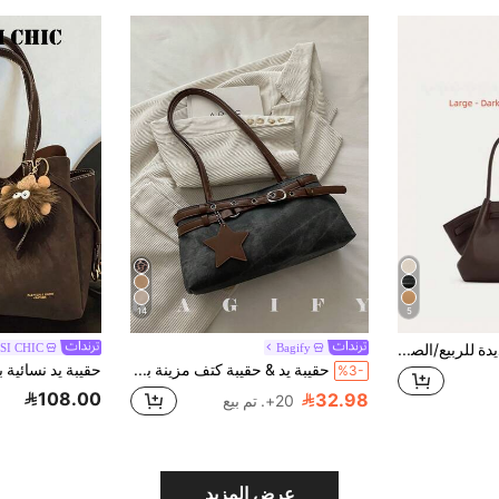
14
5
حقيبة نسائية جديدة للربيع/الصيف بتصميم صدفة Hana، حقيبة توت بسعة كبيرة، حقيبة كتف للتنقل، حقيبة يد متعددة الاستخدامات، حقيبة دمبلين للتسوق والسفر والشاطئ
Bagify
SI CHIC
حقيبة يد & حقيبة كتف مزينة بحزام موضة جديدة، مناسبة للحفلات والتجمعات والخروجات والعطلات والتسوق والاستخدام اليومي، يمكن تخزين العملات المعدنية والهواتف فيها، وأيضاً كحقيبة عمل للموظفين ذوي الياقات البيضاء وطلاب الجامعات وموظفي المكاتب، حقيبة نسائية أنيقة
%3-
108.00
32.98
20+. تم بيع
عرض المزيد