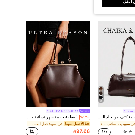
الكل
8
ULTEA REASON
Chaik
1 قطعة حقيبة كتف من جلد البولي يوريثان لامع من نوع CHAIKA & KILTER، حقيبة حجم كبير ذات سعة كبيرة بمقبضين، وسحاب إغلاق، مناسبة للاستخدام اليومي والخارجي (تباع مع قلادة)
1 قطعة حقيبة ظهر نسائية جديدة من جلد البولي يوريثان بلون موحد، حقيبة كتف، حقيبة كروس بودي، حقيبة يد عصرية، حزام كتف قابل للتعديل، مناسبة للفتيات، للتسوق
%12-
في سويديت حقائب كتف نسائية
6# الأفضل مبيعا
في حقيبة قفل القبلة حقائب كتف نسائية
97.68