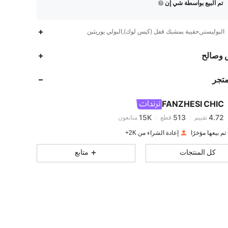
تم البيع بواسطة شي إن
البوليستر,حقيبة بمشبك قفل (كيس لوك),البولي يوريثين
15K
513
4.72
 وصالح
متجر
15K
513
4.72
FANZHESI CHIC
15K
513
4.72
تقييم
قطع
متابعون
u***3
تم دفع
منذ 1 يوم
إعادة الشراء من 2K+
15K
513
4.72
كل المنتجات
متابع
15K
513
4.72
15K
513
4.72