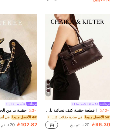
بعد الكوبون
5
Chaika&Kilter
#أسود_خالد
1 قطعة حقيبة كتف نسائية بلون موحد من قماش PU، حقيبة باجيت، مادة PU، موضة، حقيبة عمل، نساء، أسلوب جديد 2026، حقيبة كتف محمولة باليد
%3-
%10-
5# الأفضل مبيعا
في سادة حقائب كتف نسائية
4# الأفضل مبيعا
102.82
96.30
20+. تم بيع
20+. تم بيع