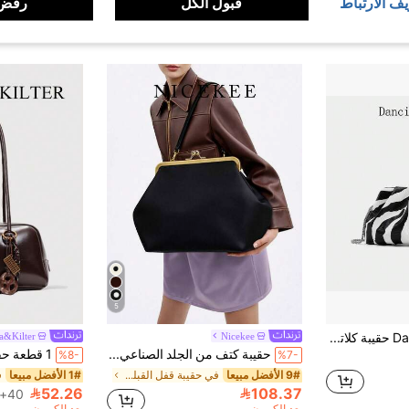
يف الارتباط
قبول الكل
رفض 
5
Dancing Engine حقيبة كلاتش سهرة فاخرة بتصميم مصمم للنساء
Nicekee
a&Kilter
حقيبة كتف من الجلد الصناعي بلون موحد بتصميم بسيط، حقيبة تحت الإبط بتصميم فريد، أسلوب كلاسيكي عتيق، مناسبة للتنقل والتسوق
%8-
%7-
9# الأفضل مبيعا
في حقيبة قفل القبلة حقائب كتف نسائية
1# الأفضل مبيعا
52.26
108.37
40+. تم بيع