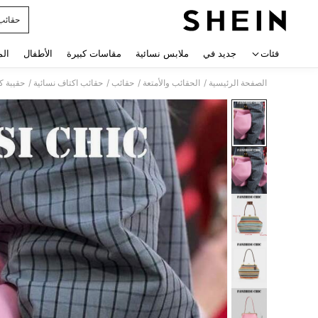
حقائب 
 navigate search
فئات
جديد في
ملابس نسائية
مقاسات كبيرة
الأطفال
الم
/
/
/
/
الصفحة الرئيسية
الحقائب والأمتعة
حقائب
حقائب اكتاف نسائية
حقيبة ك