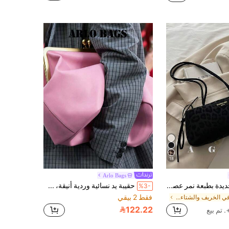
18
Arlo Bags
حقيبة يد جديدة بطبعة نمر عصرية، مناسبة للحفلات والخروجات والعطلات والتسوق والاستخدام اليومي، يمكن تخزين العملات والهواتف بها، كذلك مناسبة كحقيبة عمل للسيدات في المكتب والطالبات الجامعيات والنساء العاملات، حقيبة أنيقة للسيدات
حقيبة يد نسائية وردية أنيقة، سعة كبيرة، إغلاق بمشبك، مناسبة لموظفات المكاتب والمعلمات والطالبات، للتنقل والمدرسة والتسوق وتناول الطعام والعطلات والخروجات اليومية ورحلات عطلة نهاية الأسبوع والمناسبات الأخرى
%3-
فقط 2 بيقي
في الخريف والشتاء حقائب كتف نسائية
122.22