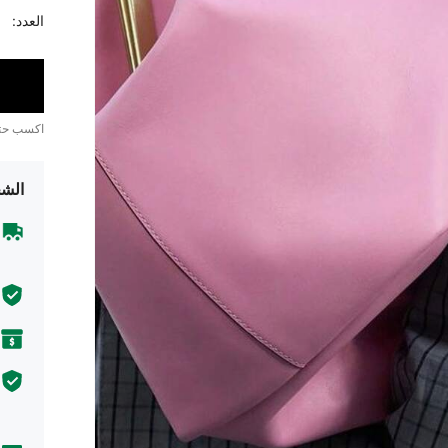
العدد:
اكسب ح
الشح