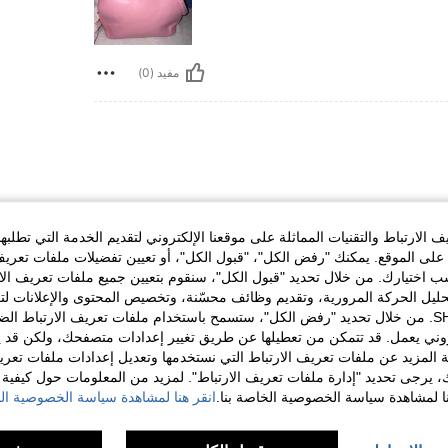
مفيد (0)
This is so beautiful and the quality is top no
best products at affordable prices. will definit
الارتباط والتقنيات المماثلة على موقعنا الإلكتروني لتقديم الخدمة التي تطلبه
لى الموقع. يمكنك "رفض الكل"، "قبول الكل"، أو تعيين تفضيلات ملفات تعريف
ختيارك. من خلال تحديد "قبول الكل"، سنقوم بتعيين جميع ملفات تعريف الارتب
حليل الحركة المرورية، وتقديم وظائف محسّنة، وتخصيص المحتوى والإعلانات لت
مفيد (0)
الخاصة بك مع SHEIN. من خلال تحديد "رفض الكل"، ستسمح باستخدام ملفات تعريف الارتباط 
روني يعمل. قد تتمكن من تعطيلها عن طريق تغيير إعدادات متصفحك، ولكن قد ي
 المزيد عن ملفات تعريف الارتباط التي نستخدمها وتعديل إعدادات ملفات تعري
لمراجعات
ك، يرجى تحديد "إدارة ملفات تعريف الارتباط". لمزيد من المعلومات حول كيفية مع
نا لمشاهدة سياسة الخصوصية الخاصة بنا.
انقر هنا لمشاهدة سياسة الخصوصية الخ