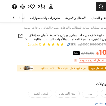
0
0
ة و الجمال
الأطفال والأمومة
مجوهرات واكسسوارات
الحقائب والأمتعة
مهات الشابات، مثالية للعطلات والنزهات وتسوق البقالة والرحلات اليومية
حقيبة كتف من جلد البولي يوريثان متعددة الألوان مع إغلاق
لون الذهبي، مناسبة للمعلمات والأمهات الشابات، مثالية
والنزهات وتسوق البقالة والرحلات اليومية
SKU: sg26050209206087
(9 تعليقات)
1

%4-
112.00
PRICE AND AVAILABIL
لأسعار لفترة محدودة
يعا
في حقيبة قفل القبلة حقائب كتف نسائية
وديلات
بني
لون القرنفل
قوس القش
 المقاس