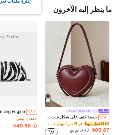
إدارة ملفات تعر
ما ينظر إليه الآخرون
FANZHESI CHIC
%21-
حقيبة كتف على شكل قلب عالية الجودة، جسم الحقيبة على شكل قلب ثلاثي الأبعاد، حقيبة كتف وعبر الجسم 2 في 1 للنساء، حقيبة يد متعددة الوظائف، مزينة بشعار حرفي، مصنوعة من مادة بولي يوريثان ذات لون واحد، مقبض علوي، حزام كتف قابل للتعديل، إغلاق سحاب معدني، يمكن ارتداؤها كحقيبة كتف أو حقيبة يد أو عبر الجسم.
%14-
فقط 2 بيقي
1# الأفضل مبيعا
في الأحمر النبيذي حقائب كتف نسائية
40.88
86.87
40+. تم بيع