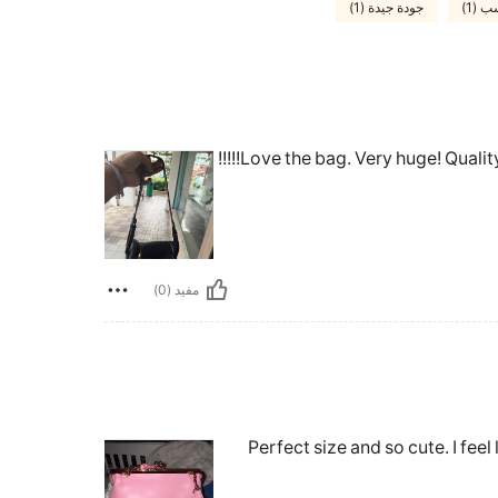
 (1)
جودة جيدة (1)
Love the bag. Very huge! Quality 
مفيد (0)
Perfect size and so cute. I feel 