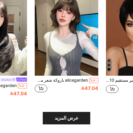
طقم شعر مستعار قصير مستقيم 10 بوصة، من ألياف اصطناعية مقاومة للحرارة، مناسب للنساء، طبيعي وطازج، متعدد الاستخدامات للارتداء اليومي
alicegarden باروكة شعر مستعار قصيرة بوب طبيعية مموجة بطول 12 بوصة باللون الأسود البني. مصممة مع غرة، هذه القطعة الشعرية الاصطناعية مثالية للاستخدام اليومي للسيدات، وتوفر مظهرًا طبيعيًا وواقعيًا يحاكي هدية للسيدات.
shuduo
%4-
%4-
47.04
47.04
عرض المزيد