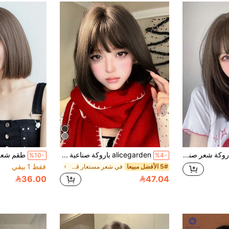
alicegarden باروكة شعر صناعية مستقيمة بنية اللون بطول 16 بوصة مع غرة، طبيعية وواقعية، مثالية للارتداء اليومي، مناسبة للنساء (الإكسسوارات غير مشمولة)
alicegarden باروكة صناعية طويلة 12 بوصة بتصميم مستقيم طبيعي باللون الأسود البني. مصممة مع غرة، هذه القطعة الشعرية الاصطناعية مثالية للاستخدام اليومي للسيدات، وتوفر مظهرًا طبيعيًا وواقعيًا يحاكي هدية للسيدات. (بدون إكسسوارات)
%10-
%4-
فقط 1 بيقي
5# الأفضل مبيعا
في شعر مستعار قصير باروكات كوسبلاي
36.00
47.04