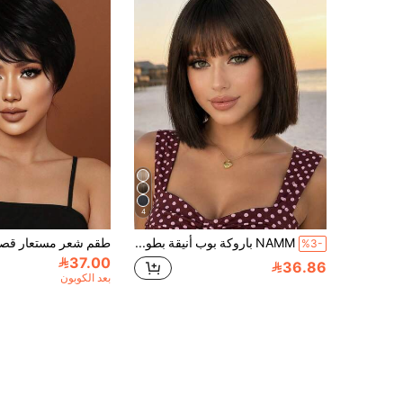
4
NAMM باروكة بوب أنيقة بطول 12 بوصة مستقيمة قصيرة باللون البني الداكن مع غرة، لطيفة وطبيعية وعصرية، من ألياف صناعية مقاومة للحرارة، للنساء للاستخدام اليومي والحفلات
%3-
37.00
36.86
بعد الكوبون