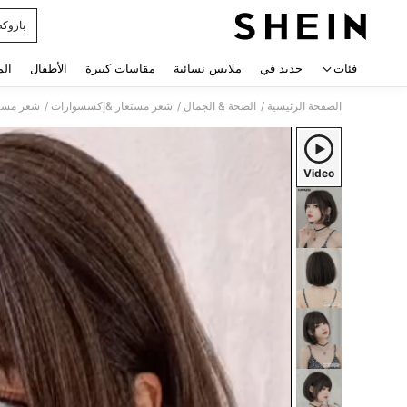
باروك
 navigate search
فئات
جديد في
ملابس نسائية
مقاسات كبيرة
الأطفال
الم
/
/
/
الصفحة الرئيسية
الصحة & الجمال
شعر مستعار &إكسسوارات
شعر مست
Video