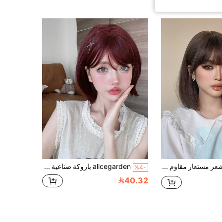
1 قطعة شعر مستعار مقاوم للحرارة، قصة شعر قصيرة مموجة بغرة، طول 12 بوصة، من مادة ألياف، مناسب للارتداء اليومي، طبيعي وواقعي
alicegarden باروكة صناعية طويلة 12 بوصة بتصميم مستقيم طبيعي بلون أحمر مذهل. مصممة مع غرة، هذه القطعة الشعرية الاصطناعية مثالية لاستخدام السيدات اليومي، وتوفر مظهرًا طبيعيًا وواقعيًا يحاكي هدية للسيدات. (بدون إكسسوارات)
%4-
40.32