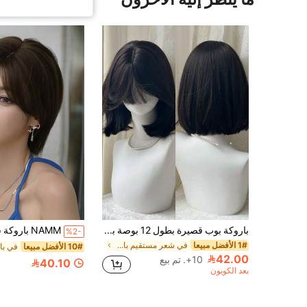
باروكة بوب قصيرة بطول 12 بوصة باللون البني مع غرة، من ألياف اصطناعية، مناسبة للاستخدام اليومي والحفلات للنساء
%2-
1# الأفضل مبيعا
في شعر مستقيم باروكات منسوجة صناعية
10# الأفضل مبيعا
42.00
10+. تم بيع
40.10
بعد الكوبون