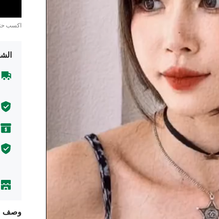
اكسب ح
الشح
وصف