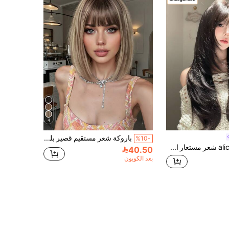
4
باروكة شعر مستقيم قصير بلون بني داكن وأسود وذهبي بطول 12 بوصة، مصنوعة من ألياف صناعية مقاومة للحرارة، أنيقة ومتعددة الاستخدامات، مناسبة للنساء والفتيات للارتداء اليومي والحفلات والكوسبلاي والتصوير وغيرها
%10-
alicegarden شعر مستعار اصطناعي بطول 26 بوصة يتميز بأسلوب مستقيم طبيعي بلون أسود مذهل. مصمم مع غرة، هذه القطعة الشعرية المزيفة مثالية للاستخدام اليومي للسيدات، توفر شعر مستعار طبيعي ومتين كهدية للسيدات. (بدون إكسسوارات)
40.50
بعد الكوبون