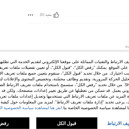
مفيد (0)
الارتباط والتقنيات المماثلة على موقعنا الإلكتروني لتقديم الخدمة التي تطلبه
لى الموقع. يمكنك "رفض الكل"، "قبول الكل"، أو تعيين تفضيلات ملفات تعريف
ختيارك. من خلال تحديد "قبول الكل"، سنقوم بتعيين جميع ملفات تعريف الارتب
مفيد (0)
حليل الحركة المرورية، وتقديم وظائف محسّنة، وتخصيص المحتوى والإعلانات لت
الخاصة بك مع SHEIN. من خلال تحديد "رفض الكل"، ستسمح باستخدام ملفات تعريف الارتباط 
روني يعمل. قد تتمكن من تعطيلها عن طريق تغيير إعدادات متصفحك، ولكن قد ي
لمراجعات
 المزيد عن ملفات تعريف الارتباط التي نستخدمها وتعديل إعدادات ملفات تعري
ك، يرجى تحديد "إدارة ملفات تعريف الارتباط". لمزيد من المعلومات حول كيفية مع
نا لمشاهدة سياسة الخصوصية الخاصة بنا.
انقر هنا لمشاهدة سياسة الخصوصية الخ
يف الارتباط
قبول الكل
رفض 