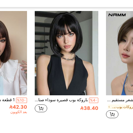
NAMM باروكة شعر مستقيم قصير 12 بوصة للنساء من ألياف صناعية مقاومة للحرارة، كوبري كورتيناب وشعر بوب متدرج بلون بني غامق، مناسبة للاستخدام اليومي
باروكة بوب قصيرة سوداء صناعية، أسود طبيعي مع غرة، باروكة بوب صناعية للنساء
%10-
%4-
42.30
في باروكات بوب باروكات منسوجة صناعية
38.40
بعد الكوبون