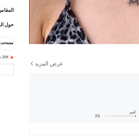
المقاس
حول ال
26K تم بيعها مؤخرًا
عرض المزيد
كبير
2%