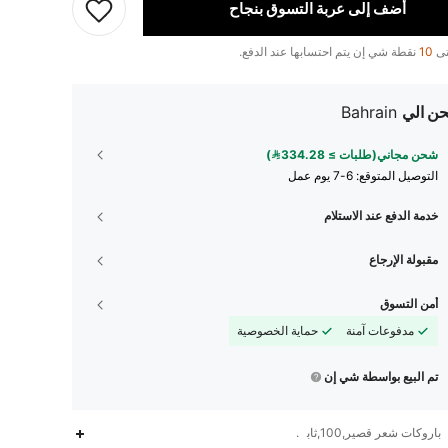
أضف إلى عربة التسوق بنجاح
تى
10
نقطة شي إن يتم احتسابها عند الدفع.
ن الي
Bahrain
شحن مجاني(طلبات ≥ 334.28)
التوصيل المتوقع:
6-7 يوم عمل
خدمة الدفع عند الاستلام
مقبولة الإرجاع
أمن التسوق
مدفوعات آمنة
حماية الخصوصية
تم البيع بواسطة شي إن
باروكات شعر قصير,100,ثابت