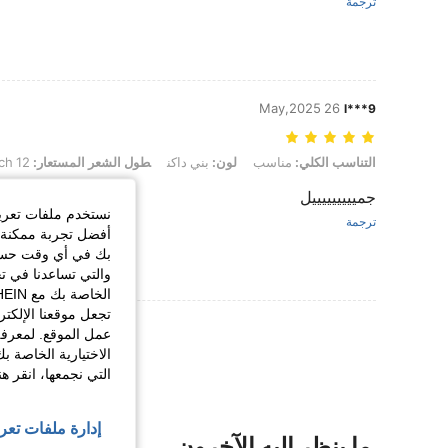
ترجمة
26 May,2025
l***9
التناسب الكلي: مناسب, لون: بني داكن, طول الشعر المستعار: 12 Inch
التناسب الكلي:
مناسب
لون:
بني داكن
طول الشعر المستعار:
12 Inch
جميييييييييل
نستخدم ملفات تعريف 
ترجمة
أفضل تجربة ممكنة ع
بك في أي وقت حسب ا
والتي تساعدنا في ت
تجعل موقعنا الإلكت
عرض المزيد من ا
عمل الموقع. لمعرفة
الاختيارية الخاصة ب
التي نجمعها، انقر ه
إدارة ملفات تعر
ما ينظر إليه الآخرون