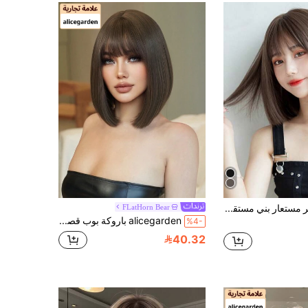
طقم شعر مستعار بني مستقيم قصير 12 بوصة، شعر اصطناعي مقاوم للحرارة للارتداء اليومي الطبيعي
FLatHorn Bear
alicegarden باروكة بوب قصيرة صناعية 12 بوصة، أسلوب مستقيم طبيعي، بني ساحر. مصممة مع غرة، هذه الباروكة مثالية للارتداء اليومي، تعطي مظهرًا طبيعيًا وواقعيًا، مما يجعلها هدية مثالية للنساء.
%4-
40.32