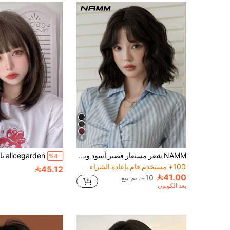
6
NAMM شعر مستعار قصير أسود وبني للنساء، شعر مستعار مموج وكيرلي بني داكن اصطناعي مع غرة ستائر، مقاوم للحرارة، ألياف طبيعية المظهر، للفتيات للاستخدام اليومي والحفلات، 14 بوصة
%4-
100+ مستخدم قام بإعادة الشراء
45.12
41.00
10+. تم بيع
بعد الكوبون