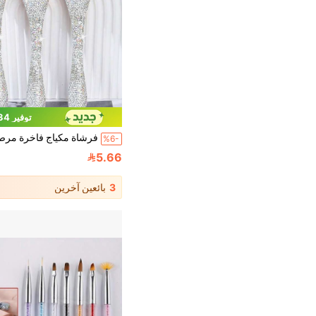
توفير 0.34
%6-
5.66
3
بائعين آخرين