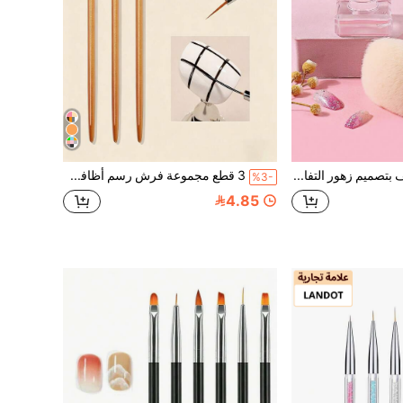
فرشاة تنظيف بتصميم زهور التفاح، تستخدم لفن الأظافر، فرشاة مسحوق بقاعدة كريستال أكريليك أصفر، تستخدم للمانيكير والمكياج وأدوات التجميل.
3 قطع مجموعة فرش رسم أظافر نانو فائقة الدقة، فرش رسم دقيقة 1/2/3 ملم بمقبض خشبي، أدوات رسم خطوط دقيقة وتفاصيل وتصميم مانيكير فرنسي، إكسسوارات فن الأظافر الأساسية للمبتدئين وفناني الأظافر وصالونات DIY
%3-
4.85