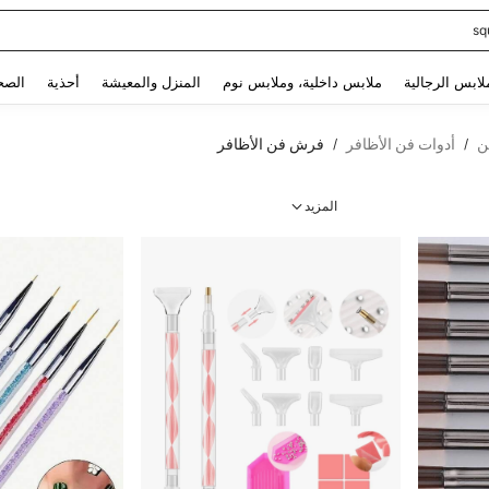
sq
Use up and down arrow keys to البحث الأخير and البحث والعثور. Press Enter to select.
لابس الرجالية
ملابس داخلية، وملابس نوم
المنزل والمعيشة
أحذية
الصح
ن
أدوات فن الأظافر
فرش فن الأظافر
/
/
المزيد