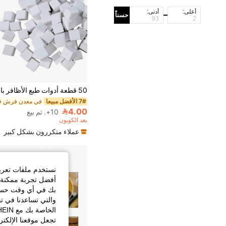
أعلى:
أدنى:
حسناً
7# الأفضل مبيعا
4.00
10+. تم بيع
بعد الكوبون
عملاء متكررون بشكل كبير
نستخدم ملفات تعريف 
أفضل تجربة ممكنة ع
بك في أي وقت حسب ا
والتي تساعدنا في ت
تجعل موقعنا الإلكت