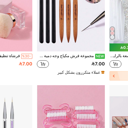
فرشاة مكياج فاخرة مرصعة بالراينستون، فرشاة مكياج مرصعة بالراينستون مصنوعة يدويًا، فرشاة ذات رأس واحد كبير جدًا بشعيرات ناعمة، أدوات مكياج للنساء، فرشاة أساس/فرشاة بودرة/فرشاة إضاءة/فرشاة تحديد/فرشاة أحمر خدود/فرشاة خافي عيوب/فرشاة تنظيف الأظافر، هدية للصديقة، محمولة، مجموعة فرش، هدية للنساء، فنانة مكياج، مجموعة أدوات مكياج احترافية، العودة إلى المدرسة
مجموعة فرش مكياج وجه دمية BJD، فرش رسم تفاصيل دقيقة، فرش رسم أظافر، أدوات رسم مصغرة احترافية DIY
%30-
NEW
7.00
7.00
عملاء متكررون بشكل كبير