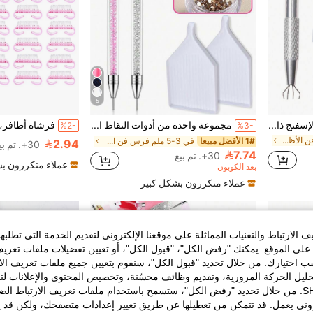
5
50 قطعة أدوات طبع الأظافر بالإسفنج ذات التدرج اللوني، فرشاة لتدرج لون طلاء الأظافر الجيلي، بودرة لامعة، قلم نقطي لإكسسوارات المناكير
مجموعة واحدة من أدوات التقاط الألماس، قلم ألماس ثنائي الرأس بدون شمع ذاتي الالتصاق، صينية تخزين الألماس الأبيض، أداة فن الأظافر DIY وديكور الرسم بالألماس، إكسسوار صالون الأظافر
%2-
%3-
في معدن فرش فن الأظافر
1# الأفضل مبيعا
في 3-5 ملم فرش فن الأظافر
2.94
30+. تم بيع
7.74
30+. تم بيع
عملاء متكررون ب
بعد الكوبون
عملاء متكررون بشكل كبير
الارتباط والتقنيات المماثلة على موقعنا الإلكتروني لتقديم الخدمة التي تطلبه
لى الموقع. يمكنك "رفض الكل"، "قبول الكل"، أو تعيين تفضيلات ملفات تعريف
ختيارك. من خلال تحديد "قبول الكل"، سنقوم بتعيين جميع ملفات تعريف الارتب
حليل الحركة المرورية، وتقديم وظائف محسّنة، وتخصيص المحتوى والإعلانات لت
الخاصة بك مع SHEIN. من خلال تحديد "رفض الكل"، ستسمح باستخدام ملفات تعريف الارتباط 
روني يعمل. قد تتمكن من تعطيلها عن طريق تغيير إعدادات متصفحك، ولكن قد ي