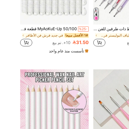
5 فرش خطوط ذات طرفين للفن على الأظافر، أقلام نقطية، أدوات تفصيل ونقطية، لوازم الأظافر، أدوات الأظافر، أدوات الفن على الأظافر، عودة إلى المدرسة، الأظافر، أدوات الأظافر للأظافر المثبتة
MyAoKuE-Up 50/100 قطعة فرشاة صغيرة لإزالة غبار الأظافر مع مقبض، مناسبة لتنظيف الأظافر ومسحوق الأظافر. فرشاة إزالة الغبار من الأظافر والقدمين بشعيرات بلاستيكية ناعمة، مجموعة أدوات تنظيف الأظافر والبديكير.
%25-
في ألياف البوليستر فرش فن الأظافر
1# الأفضل مبيعا
في جديد فرش فن الأظافر
31.50
10+. تم بيع
تأسست منذ عام واحد