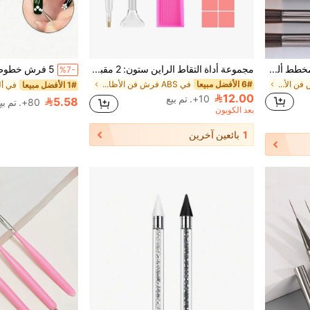
مجموعة فرش أظافر 9 قطع، مخطط ألوان بني، تشمل: فرشاة أظافر، فرشاة قالب، فرشاة الرأس، فرشاة نسيج، فرشاة طلاء أظافر جل UV وفرشاة تدرج. مناسبة لصالونات الأظافر والاستخدام المنزلي. سهلة التخزين، خيار مثالي للمبتدئين، سيناريوهات DIY متعددة.
مجموعة أداة التقاط الراين ستون: 2 مقبض لالتقاط الراين ستون، قلم نقطي ذو طرفين للراين ستون مع 12 طرف بلاستيكي قابل للاستبدال، مناسب لفن الأظافر والحرف اليدوية
%7-
في مجموعة فرش فن الأظافر فرش فن الأظافر
6# الأفضل مبيعا
في ABS فرش فن الأظافر
1# الأفضل مبيعا
12.00
10+. تم بيع
5.58
80+. تم بيع
بعد الكوبون
1
بائعين آخرين