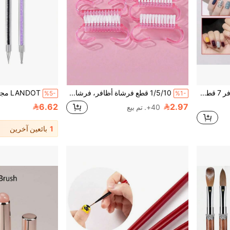
مجموعة فرش فن الأظافر 7 قطع مع مقابض كريستال براقة، فرش تفصيلية ومسطحة ومروحية ونحت للرسم والتفصيل والدمج وإنشاء تصاميم فن الأظافر المعقدة
1/5/10 قطع فرشاة أظافر، فرشاة متعددة الوظائف للعناية بالأظافر، تنظيف الأظافر، إزالة غبار الأظافر وتنظيف الأوساخ
%5-
%1-
6.62
2.97
40+. تم بيع
1
بائعين آخرين