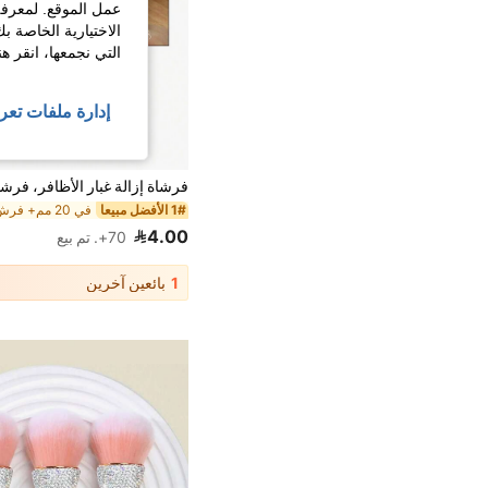
عمل الموقع. لمعرفة
الاختيارية الخاصة ب
التي نجمعها، انقر ه
إدارة ملفات تعر
1# الأفضل مبيعا
4.00
70+. تم بيع
1
بائعين آخرين