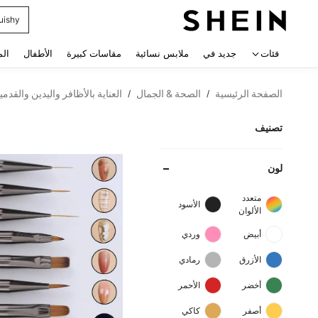
uishy
 navigate search
فئات
جديد في
ملابس نسائية
مقاسات كبيرة
الأطفال
الم
الصفحة الرئيسية
الصحة & الجمال
العناية بالأظافر واليدين والقدمي
/
/
تصنيف
لون
متعدد
الأسود
الألوان
أبيض
وردي
الأزرق
رمادي
أخضر
الأحمر
أصفر
كاكي