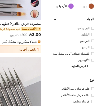
بني
الأرجواني
المواد
البولي أميد
1# الأفضل مبيعا
3.00
النايلون
200+. تم بيع
البوليس
عملاء متكررون بشكل كبير
تر
الراتنج
1
بائعين آخرين
بلاستيك شفاف "بولي ميثيل ميث
اكريلات "
الألومنيوم
عرض المزيد
نوع
قلم فرشاة رسم الأظافر
طقم فرش طلاء الأظافر
فرشاة تنظيف