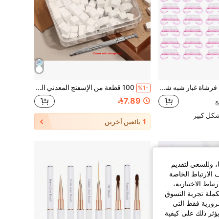
فرشاة أظافر، فرشاة غبار شبه شفافة، فرشاة تنظيف الأظافر، مجموعة فرش بلاستيكية
100 قطعة من الإسفنج المعدني المصغر القابل للاستبدال لأظافر الأومبير، أدوات فن الأظافر للإمدادات والاكسسوارات
%1-
7.89
شكل كبير
1
بائعين آخرين
ا، وللسعي لتقديم
 الارتباط الخاصة
اط الاختيارية،
كملة تجربة التسوق
الضرورية فقط التي
ؤثر ذلك على كيفية