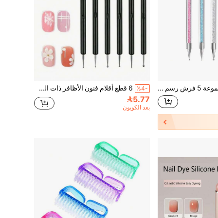
LANDOT مجموعة 5 فرش رسم أظافر خطية، فرش أظافر أكريليك الرأس مقاس 5/7/10/12/15 مم أداة رسم وتلوين الأظافر وأقلام التنقيط للخطوط الطويلة والتفاصيل والرسم الدقيق، هدية للنساء
6 قطع أقلام فنون الأظافر ذات الطرفين وأدوات النقر، 6 قطع طقم أدوات تصميم الأظافر باللون الأسود، أقلام فنون الأظافر، أقلام الطرف الفرنسي، أقلام التخطيط، أقلام تمديد طلاء الجل، أدوات صالون الأظافر وفنون الأظافر DIY
%4-
5.77
بعد الكوبون