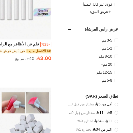
يلين تيريفثالات
فولاذ غير قابل للصدأ
عرض المزيد
عرض رأس الفرشاة
3-5 مم
%25-
1-2 مم
1# الأفضل مبيعا
8-10 ملم
3.00
40+. تم بيع
20 مم+
12-15 ملم
5-8 مم
نطاق السعر (SAR)
أقل من 5
مختار من قِبل 30%
11 - 5
مختار من قِبل 60%
34 - 11
اختاره 9%
أكثر من 34
يختاره 1%