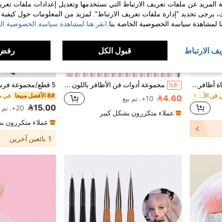
 المزيد عن ملفات تعريف الارتباط التي نستخدمها وتعديل إعدادات ملفات تعري
ك، يرجى تحديد "إدارة ملفات تعريف الارتباط". لمزيد من المعلومات حول كيفية مع
نا لمشاهدة سياسة الخصوصية الخاصة بنا.
انقر هنا لمشاهدة سياسة الخصوصية الخ
يف الارتباط
قبول الكل
رفض 
فرشاة إزالة غبار الأظافر، فرشاة أظافر، فرشاة أظافر ناعمة لإزالة الطلاء ومستحضرات التجميل، أدوات تنظيف فرشاة الأظافر، فرشاة أظافر لتنظيف الأظافر، فرشاة مكياج يومية، أكثر راحة وتوفير للوقت على الأصابع (وردي، أبيض، أسود)
مجموعة أدوات فن الأظافر باللون الوردي 1/5/15/20/21/22 قطعة، تشمل 15 فرشاة فن الأظافر، 1 لوحة راتنج، 5 فرشاة سيليكون أكريليك الرأس للنحت/التنقيط، لوحة عرض فن الأظافر DIY، مناسبة لصالون الأظافر المنزلي
%8-
في 20 مم+ فرش فن الأظافر
8# الأفضل مبيعا
4.60
10+. تم بيع
15.00
20+. تم بيع
عملاء متكررون بشكل كبير
عملاء متكررون ب
1
بائعين آخرين