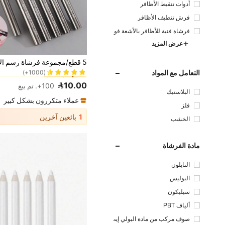
أدوات تنقيط الأظافر
فرش تنظيف الأظافر
فرشاة فنية للأظافر بالأشعة فو
ق البنفسجية
عرض المزيد
1# الأفضل مبيعا
(1000+)
التعامل مع المواد
1# الأفضل مبيعا
1# الأفضل مبيعا
(1000+)
(1000+)
10.00
100+. تم بيع
1# الأفضل مبيعا
البلاستيك
(1000+)
عملاء متكررون بشكل كبير
فلز
1
بائعين آخرين
الخشب
مادة الفرشاة
النايلون
البوليس
تر
سيليكون
ألياف PBT
صوف مركب من مادة البولي إيث