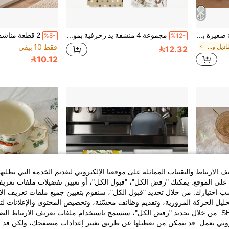
1 قطعة/6 قطع/10 قطع منشفة صغيرة بتصميم قلب دانتيل على الطراز الكوري، قماش متعدد الاستخدامات لتغطية الأطعمة في التصوير الفوتوغرافي
مجموعة 4 منشفة يد زخرفية بموضوع الربيع، بنقشة البطة والنقش الشعبي، منسوجة من البوليستر، بطرازٍ ريفي بسيط، ماصة وناعمة، ديكور المطبخ والحمام
%8-
%12-
في حفل زفاف مناديل ومطبخ ديكور مناشف اليد
فقط 10 بيقي
12.32
10.12
الارتباط والتقنيات المماثلة على موقعنا الإلكتروني لتقديم الخدمة التي تطلبه
لى الموقع. يمكنك "رفض الكل"، "قبول الكل"، أو تعيين تفضيلات ملفات تعريف
ختيارك. من خلال تحديد "قبول الكل"، سنقوم بتعيين جميع ملفات تعريف الارتب
حليل الحركة المرورية، وتقديم وظائف محسّنة، وتخصيص المحتوى والإعلانات لت
الخاصة بك مع SHEIN. من خلال تحديد "رفض الكل"، ستسمح باستخدام ملفات تعريف الارتباط 
روني يعمل. قد تتمكن من تعطيلها عن طريق تغيير إعدادات متصفحك، ولكن قد ي