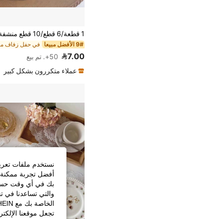
9# الأفضل مبيعا
7.00
50+. تم بيع
عملاء متكررون بشكل كبير
نستخدم ملفات تعريف 
أفضل تجربة ممكنة ع
بك في أي وقت حسب ا
والتي تساعدنا في ت
تجعل موقعنا الإلكت