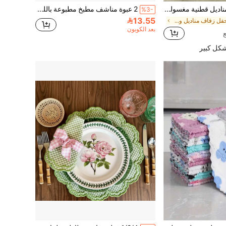
1/6/10 قطع مناديل قطنية مغسولة صديقة للبشرة بأحجام متعددة باللون الأبيض السادة، مناسبة للعطلات وحفلات الزفاف
2 عبوة مناشف مطبخ مطبوعة باللون الأسود بالكامل بتصميم ملعقة وشوكة، ديكور ريفي بسيط، أقمشة قابلة لإعادة الاستخدام والغسيل، مناشف شاي للمطبخ الحديث
%3-
13.55
في حفل زفاف مناديل ومطبخ ديكور مناشف اليد
بعد الكوبون
شكل كبير