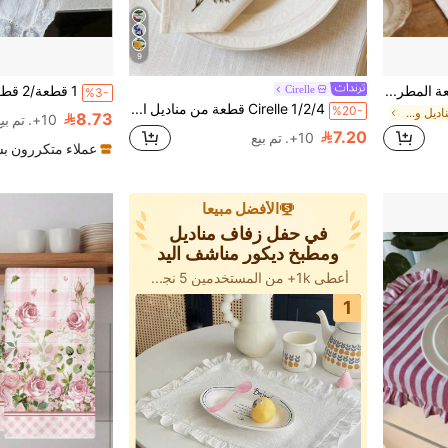
9
1/2/6 قطعة من الحصائر المربعة المطرزة بشريط أحمر بسيط على طراز إنس، مناسبة للمقهى والحفلات وغرفة الطعام، وسادات مقاومة للحرارة
Cirelle
%3-
Cirelle 1/2/4 قطعة من مناديل القماش المطرزة بطراز بوهيمي مع تطريز رائع، مصنوعة من قماش الكتان القطني البيج. هذه المناديل القابلة لإعادة الاستخدام مثالية لطاولات المطبخ، ويمكن استخدامها أيضًا كوسادات طاولة، مناديل عشاء، ديكور منزلي، ديكورات عيد، أو لحفلات، عشاءات، حفلات عروس، حفلات زفاف، طراز المزرعة والمزيد.
%20-
في حفل زفاف مناديل ومطبخ ديكور مناشف اليد
8.73
10+. تم بيع
7.20
10+. تم بيع
عملاء متكررون ب
الأفضل مبيعا
في حفل زفاف مناديل
ومطبخ ديكور مناشف اليد
أعطى 1k+ من المستخدمين 5 نجوم
1