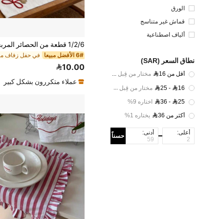
الورق
قماش غير متناسج
ألياف اصطناعية
6# الأفضل مبيعا
نطاق السعر (SAR)
10.00
أقل من 16
مختار من قِبل 30%
عملاء متكررون بشكل كبير
25 - 16
مختار من قِبل 60%
36 - 25
اختاره 9%
أكثر من 36
يختاره 1%
أعلى:
أدنى:
حسناً