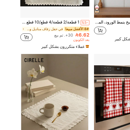
منشفتان للمطبخ بنمط الورود، المقاس 40*48 سم، بتصميم ورود عتيق، منشفة يد من الميكروفايبر ناعمة وماصة، ديكور مزرعي للمطبخ، ديكور طاولة الطعام، ديكور المنزل، الحمام، هدية لعيد الربيع/الصيف
1 قطعة/2 قطعة/4 قطع/10 قطع مناديل ملونة ذات لمسة عتيقة من الدانتيل، مناديل، وشاح، غطاء زخرفي، مناسبة للاستخدام اليومي والحفلات
%5-
8# الأفضل مبيعا
في حفل زفاف مناديل ومطبخ ديكور مناشف اليد
6.62
30+. تم بيع
شكل كبير
بعد الكوبون
عملاء متكررون بشكل كبير