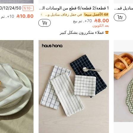
4/6/12 قطعة/مجموعة مناديل قماشية بألوان سادة مقاس 12.6*12.6 بوصة، بتصميم نمط صغير، مناسبة للمطاعم وديكور المنزل والأعراس وحفلات الكوكتيل وعيد الشكر واليوم اليومي
1 قطعة/2 قطعة/6 قطع من الوسادات المستديرة ذات الحافة المجعدة باللون الأحادي الحلوى، مناديل صغيرة بطراز الدانتيل الزهري، أغطية متعددة الأغراض للطاولة
%10-
4# الأفضل مبيعا
في حفل زفاف مناديل ومطبخ ديكور مناشف اليد
10.80
10+. تم بيع
8.00
70+. تم بيع
بعد الكوبون
عملاء متكررون بشكل كبير