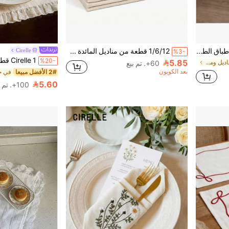
1 قطعة/6 قطع/30 قطعة من أطباق الطعام الفرنسية الرجعية، قماش غطاء الغبار بحافة مكرمشة بيضاء، سجادة طاولة الشاي، مناديل التصوير الفوتوغرافي للطعام والخبز
1/6/12 قطعة من مناديل المائدة من الكتان البيج على الطراز الريفي، مناسبة للولائم والمطاعم والمطبخ وديكور طاولة الطعام، قابلة للتنفس وخفيفة الوزن، بمقاس 40 * 40 سم / 45 * 45 سم
Cirelle
%3-
%20-
5.85
في حفل زفاف مناديل ومطبخ ديكور مناشف اليد
60+. تم بيع
بعد الكوبون
2# الأفضل مبيعا
5.60
100+. تم بيع