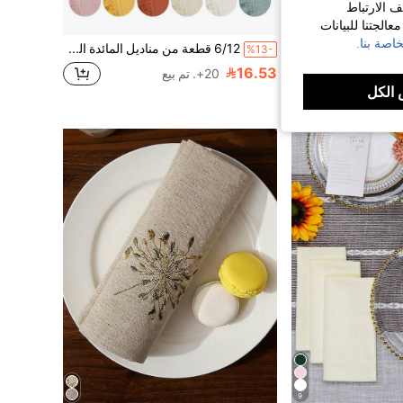
ف الارتباط
الجتنا للبيانات
اصة بنا.
1/2/4 قطع مفرش طاولة بطراز ريفي مزخرف بالزهور، بطانات طاولة مطرزة من الكتان على طراز إنس للمائدة
6/12 قطعة من مناديل المائدة الكتانية البسيطة والنقية، ماصة وصديقة للبشرة، مناسبة للحفلات والأعراس والمطاعم وديكور طاولة الطعام، قابلة للتنفس وخفيفة الوزن
%13-
16.53
20+. تم بيع
الكل
شكل كبير
9