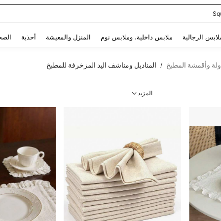
Sq
Use up and down arrow keys to البحث الأخير and البحث والعثور. Press Enter to select.
لابس الرجالية
ملابس داخلية، وملابس نوم
المنزل والمعيشة
أحذية
الصح
ولة وأقمشة المطبخ
المناديل ومناشف اليد المزخرفة للمطبخ
/
المزيد