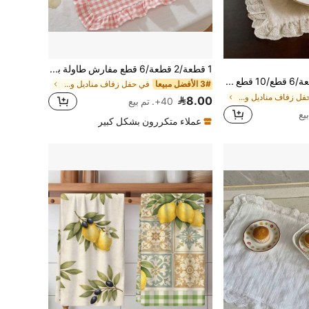
1 قطعة/2 قطعة/6 قطع مفارش طاولة بنمط كوري مربعات، مفرش طاولة بألوان حلوى حلوة مع حافة مكشكشة، وسادة عزل لطيفة لأطباق الطعام لطاولة الطعام
Cirelle 1 قطعة/6 قطع/10 قطع منشفة صغيرة بتصميم قلب دانتيل على الطراز الكوري، قماش متعدد الاستخدامات لتغطية الأطعمة في التصوير الفوتوغرافي
3# الأفضل مبيعا
في حفل زفاف مناديل ومطبخ ديكور مناشف اليد
في حفل زفاف مناديل ومطبخ ديكور مناشف اليد
8.00
40+. تم بيع
عملاء متكررون بشكل كبير