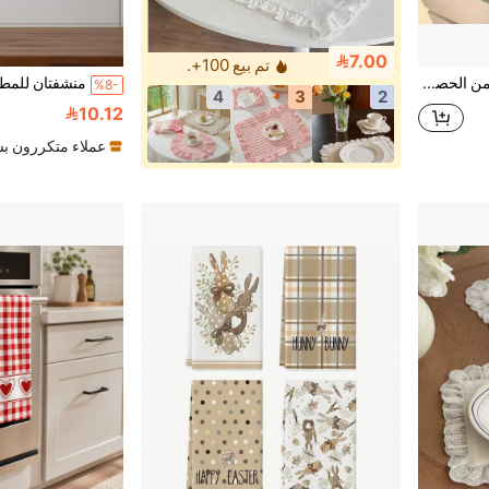
7.00
تم بيع 100+.
1 قطعة/2 قطعة/6 قطع من الحصيرة المنقوشة على الطراز الكوري، مفرش طاولة مربع مع حافة مكرمشة، حصيرة عزل طبق طعام جميلة
%8-
4
3
2
10.12
عملاء متكررون ب