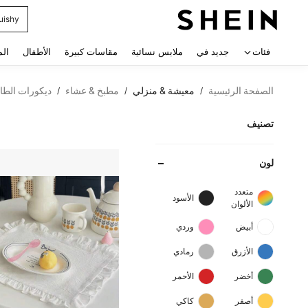
uishy
 navigate search
فئات
جديد في
ملابس نسائية
مقاسات كبيرة
الأطفال
الم
الصفحة الرئيسية
معيشة & منزلي
مطبخ & عشاء
ديكورات الطا
/
/
/
تصنيف
لون
متعدد
الأسود
الألوان
أبيض
وردي
الأزرق
رمادي
أخضر
الأحمر
أصفر
كاكي