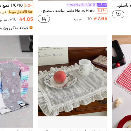
1/2/4 قطع مفارش طاولة بأسلوب إنستغرام بسيط وطازج مع تطريز مربعات صغيرة غير متماثل، مناسبة للمقهى والحفلات والمطاعم، مفارش أكواب عازلة، مناديل ديكورية
madeby BLANC
%3-
Haus Hana طقم مناشف مطبخ بنقشة كاروهات مخططة باللون الأسود، متوفر ب- 1 أو 2 أو 4 قطع. قطعة قماش كبيرة متعددة الاستخدامات يمكن استخدامها كمنشفة شاي، أو منديل، أو قماش لتجفيف الأطباق، أو وسادة حرارية، أو غطاء.
%15-
5# الأفضل مبيعا
7.65
10+. تم بيع
4.85
10+. تم بيع
عملاء متكررون ب