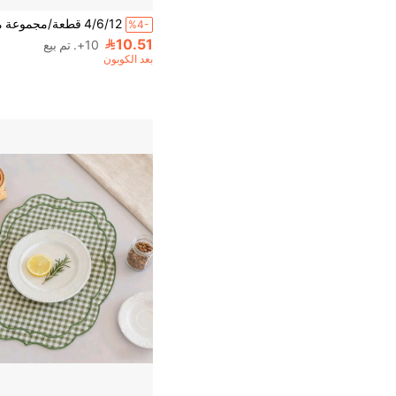
%4-
10.51
10+. تم بيع
بعد الكوبون