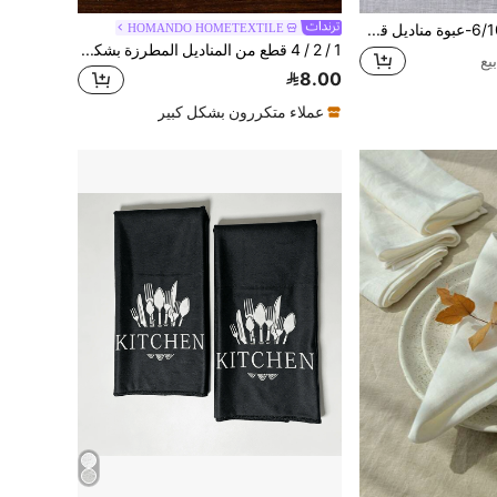
6/10/12/24/50-عبوة مناديل قماشية بيج، مقاس 14*14/17*17 بوصة، قابلة للغسل، قماش بوليستر 100%، حواف مربوطة، مناسبة للفنادق والمطاعم وحفلات العطلات والأعراس والمناسبات الأخرى.
HOMANDO HOMETEXTILE
1 / 2 / 4 قطع من المناديل المطرزة بشكل راقي، باللون الأخضر أو البني، للديكور، مقاوم للبقع الزيتية، مناسب للمنزل والأعياد والحفلات والمطبخ والأماكن المغلقة والخارجية والتخييم
8.00
عملاء متكررون بشكل كبير