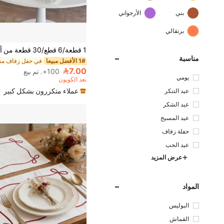
بني
الأرجواني
برتقالي
مناسبة
1# الأفضل مبيعا
7.00
100+. تم بيع
يومي
بعد الكوبون
عملاء متكررون بشكل كبير
عيد التنكر
عيد الشكر
عيد المسيح
حفلة زفاف
عيد الحب
عرض المزيد
المواد
البوليس
تر
القماش