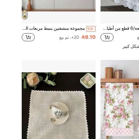
1 قطعة/2 قطعة/6 قطع من أطباق الطعام ذات الملمس المموج والخطوط، قماش طعام أميري بحواف مكرمشة، أطباق طعام لطيفة مع حشوات عازلة للحرارة
مجموعة منشفتين بنمط مربعات الليمون - منشفات زخرفية، من الميكروفايبر فائقة الامتصاص، قابلة للغسل في الغسالة، مناسبة لديكور العطلات، الطهي والخبز، هدايا عيد الميلاد والتنظيف، مناسبة للمطبخ والحمام والمرحاض
%9-
9.10
20+. تم بيع
شكل كبير