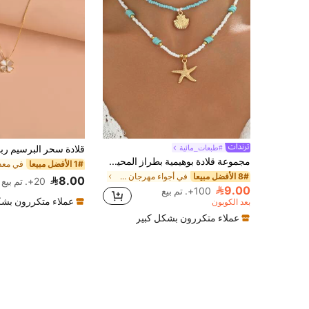
#طبعات_مائية
قلادة سحر البرسيم ربا
مجموعة قلادة بوهيمية بطراز المحيط مزينة بالخرز مع قلادة من المعدن بشكل صدفة وجنمة البحر، عصرية للارتداء في العطلات الشاطئية والاستخدام اليومي
1# الأفضل مبيعا
8# الأفضل مبيعا
في أجواء مهرجان صيفي قلادات النساء
8.00
20+. تم بيع
9.00
100+. تم بيع
عملاء متكررون بشك
بعد الكوبون
عملاء متكررون بشكل كبير