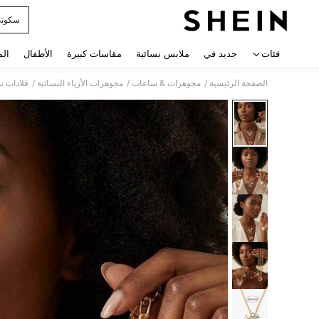
سكوت
 navigate search
فئات
جديد في
ملابس نسائية
مقاسات كبيرة
الأطفال
الم
/
/
/
الصفحة الرئيسية
مجوهرات & ساعات
مجوهرات الأزياء النسائية
قلادات ن