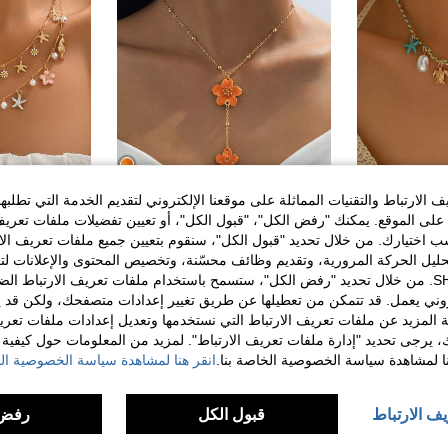
الارتباط والتقنيات المماثلة على موقعنا الإلكتروني لتقديم الخدمة التي تطلبه
11
لى الموقع. يمكنك "رفض الكل"، "قبول الكل"، أو تعيين تفضيلات ملفات تعريف
قلادة نسائية بوهيمية زرقاء بحبل مضفر مع تعليقة نجم البحر والصدفة بتصميم محيطي، إكسسوار حورية البحر، مناسبة للنساء للصيف والشاطئ، 1 قطعة
قلادة معلقة بزهرة برتقالية مطبقة اليدوية الأنيقة ذات 5 بتلات للنساء قطعة واحدة
JEWELRY
ختيارك. من خلال تحديد "قبول الكل"، سنقوم بتعيين جميع ملفات تعريف الارتب
%3-
%10-
حليل الحركة المرورية، وتقديم وظائف محسّنة، وتخصيص المحتوى والإعلانات لت
في أزرق النساء قلادات معلقة
7# الأفضل مبيعا
في برتقالة قلادات النساء
10.80
الخاصة بك مع SHEIN. من خلال تحديد "رفض الكل"، ستسمح باستخدام ملفات تعريف الارتباط 
40+. تم بيع
6.81
10+. تم بيع
بعد الكوبون
روني يعمل. قد تتمكن من تعطيلها عن طريق تغيير إعدادات متصفحك، ولكن قد ي
عملاء متكررون بشكل كبير
عملاء متكررو
 المزيد عن ملفات تعريف الارتباط التي نستخدمها وتعديل إعدادات ملفات تعري
ك، يرجى تحديد "إدارة ملفات تعريف الارتباط". لمزيد من المعلومات حول كيفية مع
نا لمشاهدة سياسة الخصوصية الخاصة بنا.
انقر هنا لمشاهدة سياسة الخصوصية الخ
يف الارتباط
قبول الكل
رفض 