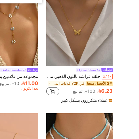
GoGo Jewelry
QueenShow
حلقة فراشة باللون الذهبي مطلية بالذهب عيار 18 قيراط، قلادة من الفولاذ المقاوم للصدأ باللون الذهبي، مناسبة للاستخدام اليومي للنساء وهدايا المناسبات، هدايا الأخوات في عيد الحب
%11-
11.00
10+. تم بيع
2# الأفضل مبيعا
في Y2K قلادات النساء
بعد الكوبون
6.23
100+. تم بيع
عملاء متكررون بشكل كبير