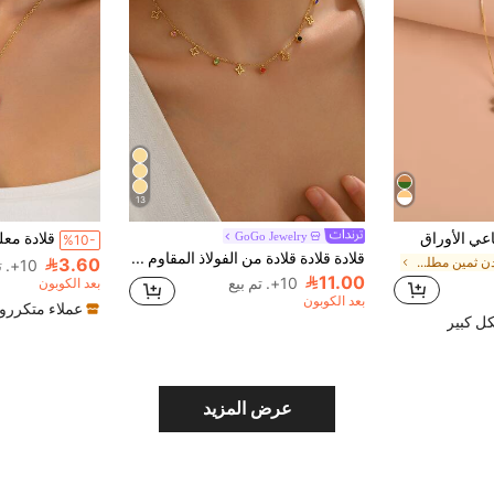
13
عي الأوراق
GoGo Jewelry
%10-
قلادة قلادة قلادة من الفولاذ المقاوم للصدأ على شكل رباعي الأوراق محظوظ، مزينة بزركونيا مكعبة ملونة، مناسبة للنساء للاستخدام اليومي والحفلات والسلسلة الجذابة للرقبة
3.60
في معدن ثمين مطلي قلادات النساء
10+. تم بيع
11.00
10+. تم بيع
بعد الكوبون
بعد الكوبون
عملاء متكررو
ل كبير
عرض المزيد