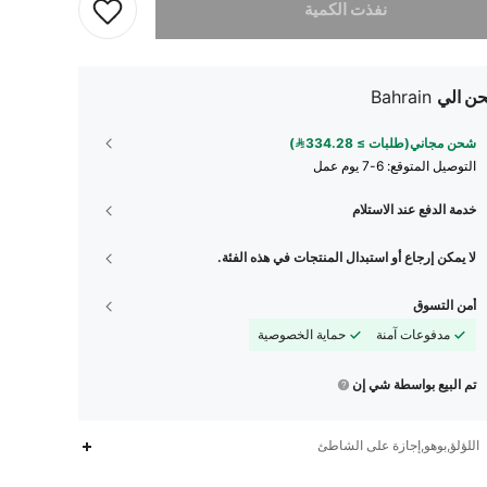
نفذت الكمية
ن الي
Bahrain
شحن مجاني(طلبات ≥ 334.28)
التوصيل المتوقع:
6-7 يوم عمل
خدمة الدفع عند الاستلام
لا يمكن إرجاع أو استبدال المنتجات في هذه الفئة.
أمن التسوق
مدفوعات آمنة
حماية الخصوصية
تم البيع بواسطة شي إن
اللؤلؤ,بوهو,إجازة على الشاطئ
119
12
4.89