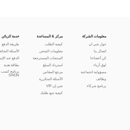
معلومات الشركة
مركز & المساعدة
خدمة الزبائن
حول شي ان
كيفية الطلب
طريقة الدفع
اتصال بنا
معلومات الشحن
الأسئلة الشائع
كن أعضاءنا
المنتجات المسترجعة
الدفع عند الإس
لوق أزياء
استرداد المبلغ
بطاقة هدية
برنامج كسب ا
مسؤولية اجتماعية
مرجع المقاس
SHEIN
وظائف
الأسئلة المتكررة
برنامج شركاء
شي إن VIP
كيفية تتبع طلبك