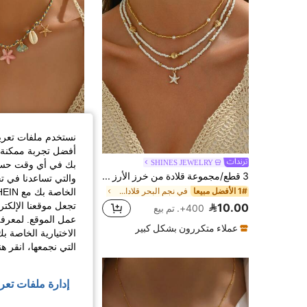
نستخدم ملفات تعريف 
أفضل تجربة ممكنة ع
SHINES JEWELRY
بك في أي وقت حسب ا
%4-
3 قطع/مجموعة قلادة من خرز الأرز واللؤلؤ الاصطناعي متصلة بنجمة البحر والصدفة الذهبية، مجوهرات يدوية بسيطة للنساء، مناسبة للارتداء اليومي وعطلة الشاطئ، بوهو شيك
والتي تساعدنا في ت
1# الأفضل مبيعا
1# الأفضل مبيعا
في نجم البحر قلادات النساء
6.72
100+. تم بيع
تجعل موقعنا الإلكت
10.00
400+. تم بيع
عمل الموقع. لمعرفة
عملاء متكررون بشكل كبير
الاختيارية الخاصة ب
التي نجمعها، انقر ه
إدارة ملفات تعر