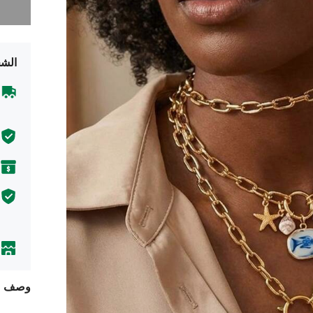
الشح
وصف