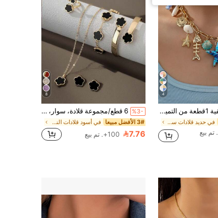
8
4
قلادة صيفية 1قطعة من التميمة اليدوية بنجم البحر والحياة البحرية (الشكل واللون قد يختلفان)
6 قطع/مجموعة قلادة، سوار، أقراط، خاتم، قلادة زهرة محظوظة، أقراط ذهبية، خاتم ذهبي، قلادة ذهبية، سوار ذهبي، أسورة ذهبية، طقم مجوهرات للفتيات، مناسب للعودة إلى المدرسة، الحفلات، العطلات
%3-
في حديد قلادات سلسلة المرأة
3# الأفضل مبيعا
في أسود قلادات النساء
7.76
100+. تم بيع