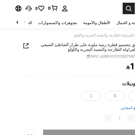
0
0
ة و الجمال
الأطفال والأمومة
مجوهرات واكسسوارات
الحقائب والأمتعة
فراولة الطازجة والنجمة البحرية واللؤلؤ
نق بتصميم قطرة زيتية ملونة على طراز الشاطئ الصيفي
لفراولة الطازجة والنجمة البحرية واللؤلؤ
SKU: sj26031210392708
1

PRICE AND AVAILABIL
وديلات
C
B
 المقاس
تم بيع هذا المنتج.