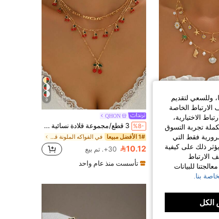
ا، وللسعي لتقديم
9
 الارتباط الخاصة
QHON
SHINES 
اط الاختيارية،
قلادة بتعليقات متعددة بأشكال مخلوقات بحرية بطراز العطلة الصيفية، قلادة خانق مزينة بنجمة البحر والصدف، مناسبة للارتداء اليومي ومناسبات الحفلات
3 قطع/مجموعة قلادة نسائية مصنوعة يدويًا بتصميم أنيق وحلو مزينة بالكرز المطلي، سلسلة معدنية مع تعليقة كرز، مناسبة للارتداء اليومي والمناسبات والعشاء
%8-
كملة تجربة التسوق
الضرورية فقط التي
1# الأفضل مبيعا
في الفواكه الملونة قلادة تعليقة
ؤثر ذلك على كيفية
10.12
30+. تم بيع
ن بشكل كبير
ف الارتباط
تأسست منذ عام واحد
الجتنا للبيانات
اصة بنا.
الكل