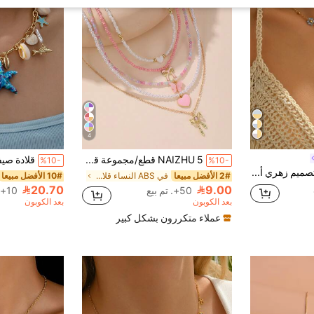
4
NAIZHU 5 قطع/مجموعة قلادة خرز أرز ملونة مع تعليقة فيونكة وقلب وفراشة لطيفة للمراهقين، ألوان عشوائية
%10-
%10-
مجموعة من قلادتين بتصميم زهري أزرق وأبيض، قلادة عنق وقلادة على شكل حرف Y من الفولاذ المقاوم للصدأ للنساء، بتصميم زهري من اللؤلؤ والكريستال، مناسبة للاستخدام اليومي أو حفلات أو ارتداء في الشاطئ، هدية مثالية
2# الأفضل مبيعا
في ABS النساء قلادات معلقة
10# الأفضل مبيعا
20.70
9.00
50+. تم بيع
10+. تم بيع
بعد الكوبون
بعد الكوبون
عملاء متكررون بشكل كبير