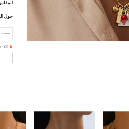
المقاس
حول ال
2K+ تم بيعها مؤخرًا