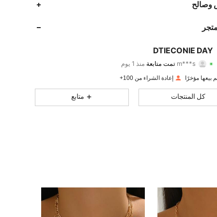
 وصالح
119
12
4.89
متجر
119
12
4.89
DTIECONIE DAY
m***s
تمت متابعة
منذ 1 يوم
119
12
4.89
تقييم
قطع
متابعون
إعادة الشراء من 100+
119
12
4.89
كل المنتجات
متابع
119
12
4.89
119
12
4.89
119
12
4.89
119
12
4.89
119
12
4.89