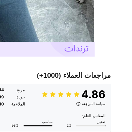
مراجعات العملاء
(1000+)
مريح
44
4.86
جودة
39
سياسة المراجعة
الملاءمة
40
المقاس العام:
صغير
مناسب
98%
2%