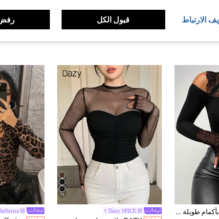
يف الارتباط
قبول الكل
رفض 
13
ة قمم نسائية
قميص كاجوال بأكمام طويلة وفتحة كتف بارزة من قماش الدانتيل اللون الأسود الأنيق للعمل والارتداء اليومي
Dazy SPICE
Rafferiza