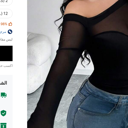
2 (XS)
12 (XL)
98%
مرجع
ليس مقاس
اكسب ح
الشح