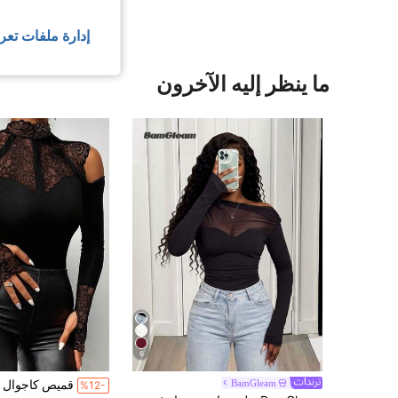
إدارة ملفات تعر
ما ينظر إليه الآخرون
6
1# الأفضل مبيعا
في عطل
BamGleam
%12-
100+ مستخدم قام بإعادة الشراء
9# الأفضل مبيعا
في شيك جمبسوت وبدلات الجسم النسائية