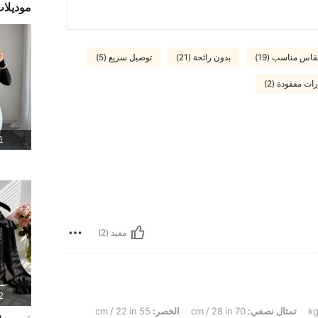
موديلا
قاس مناسب (19)
بدون رائحة (21)
توصيل سريع (5)
ت مفقودة (2)
1 المنت
مفيد (2)
2 المنت
تمثال نصفي:
70 cm / 28 in
الخصر:
55 cm / 22 in