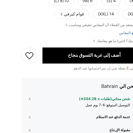
8/10 (L)
6 (M)
4 (S)
14 (XXL)
قوام كيرفي
يعتقد من العملاء أن المقاس حقيقي ومناسب
 المقاس
ك؟ اخبرنا ما هو مقاسك
أضف إلى عربة التسوق بنجاح
تى
6
نقطة شي إن يتم احتسابها عند الدفع.
ن الي
Bahrain
شحن مجاني(طلبات ≥ 334.28)
التوصيل المتوقع:
6-7 يوم عمل
خدمة الدفع عند الاستلام
مقبولة الإرجاع