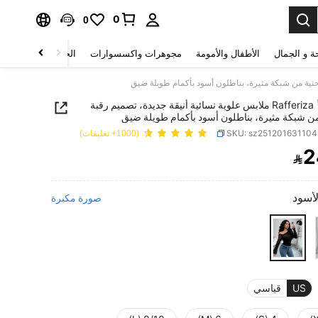
0
0
ة و الجمال
الأطفال والأمومة
مجوهرات واكسسوارات
الحقائب والأمتعة
Rafferiza ملابس علوية نسائية أنيقة جديدة، تصميم رقبة
من شبكة مثيرة، بناطلون أسود بأكمام طويلة ضيق
SKU: sz25120163110
(1000+ تعليقات)
2

PRICE AND AVAILABIL
لأسود
صورة مكبرة
US
قياسي