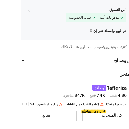
أمن التسوق
مدفوعات آمنة
حماية الخصوصية
تم البيع بواسطة شي إن
كنزة صوفية,ربيع/صيف,ثبات اللون عند الاحتكاك
947K
7.4K
4.90
 وصالح
متجر
947K
7.4K
4.90
Rafferiza
947K
7.4K
4.90
تقييم
قطع
متابعون
o***j
تم دفع
منذ 1 يوم
إعادة الشراء من 999K+
زيادة المتابعين 13%
947K
7.4K
4.90
عروض مفاجأة
كل المنتجات
متابع
947K
7.4K
4.90