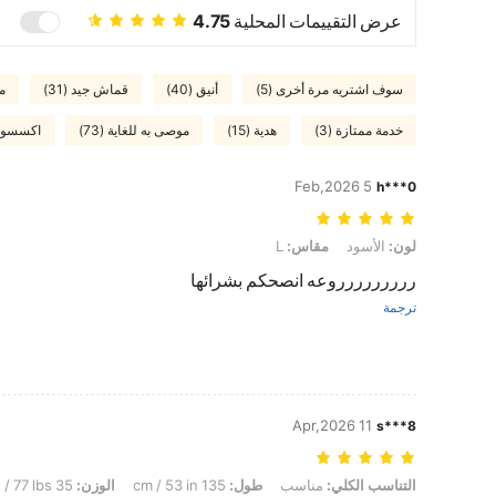
عرض التقييمات المحلية
4.75
سوف اشتريه مرة أخرى (5)
أنيق (40)
قماش جيد (31)
م
خدمة ممتازة (3)
هدية (15)
موصى به للغاية (73)
اكسسورا
5 Feb,2026
h***0
لون: الأسود, مقاس: L
لون:
الأسود
مقاس:
L
ررررررررروعه انصحكم بشرائها
ترجمة
11 Apr,2026
s***8
التناسب الكلي: مناسب, طول: 135 cm / 53 in, الوزن: 35 kg / 77 lbs, تمثال نصفي: 70 cm / 28 in, الخصر: 55 cm / 22 in, الوركين: 80 cm / 31 in, شكل الجسم: تفاح, لون: الأسود, مقاس: L
التناسب الكلي:
مناسب
طول:
135 cm / 53 in
الوزن:
35 kg / 77 lbs