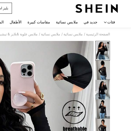
بليز ا
 navigate search
فئات
جديد في
ملابس نسائية
مقاسات كبيرة
الأطفال
الم
/
/
/
الصفحة الرئيسية
ملابس نسائية
ملابس نسائية
ملابس علوية &بلايز & تيشي