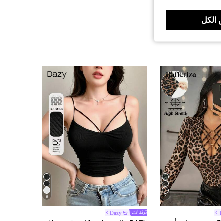
الكل
9
4
Dazy
9# الأفضل مبيعا
في ضلع محبوك المرأة قمم ، البلوزات & تي شيرت