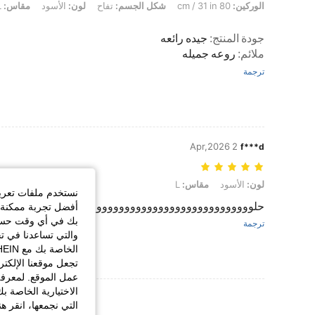
الوركين:
80 cm / 31 in
شكل الجسم:
تفاح
لون:
الأسود
مقاس:
L
جودة المنتج
:
جيده رائعه
ملائم
:
روعه جميله
ترجمة
2 Apr,2026
f***d
لون: الأسود, مقاس: L
لون:
الأسود
مقاس:
L
نستخدم ملفات تعريف 
حلووووووووووووووووووووووووووووووووو
أفضل تجربة ممكنة ع
بك في أي وقت حسب ا
ترجمة
والتي تساعدنا في ت
تجعل موقعنا الإلكت
عمل الموقع. لمعرفة
الاختيارية الخاصة ب
عرض المزيد من ا
التي نجمعها، انقر ه