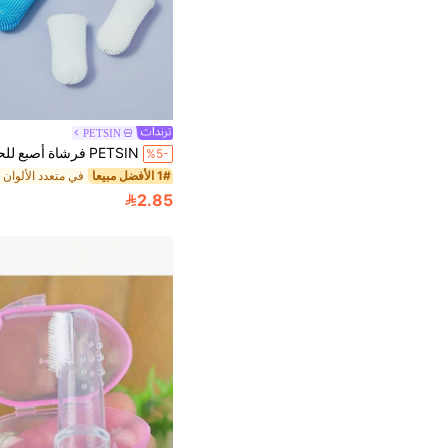
PETSIN
%5-
1# الأفضل مبيعا
2.85