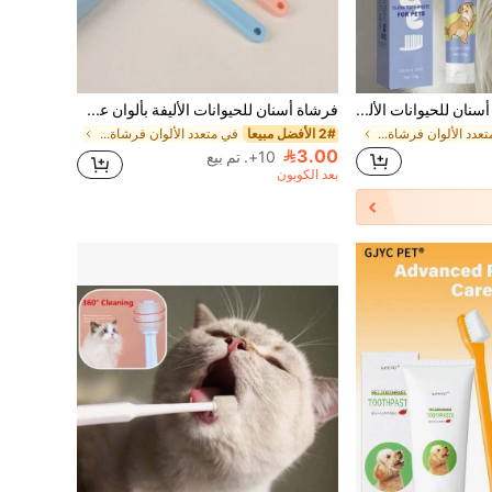
YEGBONG معجون أسنان للحيوانات الأليفة، معجون تنظيف أسنان للحيوانات الأليفة، يزيل البقع والجير. مجموعة معجون أسنان للحيوانات الأليفة، يصلح الأسنان ويجعلها أكثر بياضًا. مناسب للعناية الفموية للقطط والكلاب، يمكن التحكم في تكوين البلاك والجير، مناسب للجراء والقطط الصغيرة والقطط والكلاب البالغة. يستخدم للعناية بالأسنان والتنظيف، يقلل من تراكم البلاك، ويزيل الجير ورائحة الفم الكريهة.
فرشاة أسنان للحيوانات الأليفة بألوان عشوائية 4قطع قطعة واحدة للكلاب والقطط لتنظيف الأسنان
في متعدد الألوان فرشاة أسنان الحيوانات الأليفة
2# الأفضل مبيعا
في متعدد الألوان فرشاة أسنان الحيوانات الأليفة
3.00
10+. تم بيع
بعد الكوبون