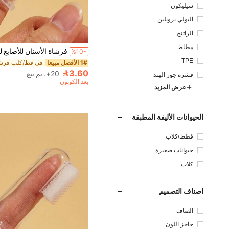
سيليكون
البولي بروبلين
الراتنج
1# الأفضل مبيعا
مطاط
(1000+)
%10-
1# الأفضل مبيعا
1# الأفضل مبيعا
TPE
(1000+)
(1000+)
1# الأفضل مبيعا
3.60
20+. تم بيع
قشرة جوز الهند
(1000+)
بعد الكوبون
عرض المزيد
الحيوانات الأليفة المطبقة
قطط/كلاب
حيوانات صغيرة
كلاب
أصناف التصميم
الصاف
حاجز اللون