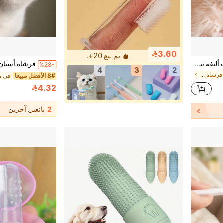
3.60
تم بيع 20+.
10 قطعة فرشاة أسنان حيوانات أليفة بنصل واحد مناسبة للكلاب والقطط. مناسبة للتنظيف العميق لتجويف الفم الحيوان الأليف
%28-
4
3
2
في متعدد الألوان فرشاة أسنان الحيوانات الأليفة
8# الأفضل مبيعا
4.32
2
بائعين آخرين