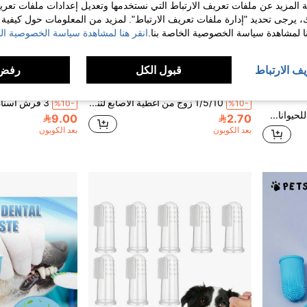
 المزيد عن ملفات تعريف الارتباط التي نستخدمها وتعديل إعدادات ملفات تعري
ك، يرجى تحديد "إدارة ملفات تعريف الارتباط". لمزيد من المعلومات حول كيفية مع
نا لمشاهدة سياسة الخصوصية الخاصة بنا.
انقر هنا لمشاهدة سياسة الخصوصية الخ
يف الارتباط
قبول الكل
رفض 
1/5/10 زوج من أغطية الأصابع لتنظيف أسنان الحيوانات الأليفة، أداة تنظيف الفم للجراء والقطط، فرشاة أسنان للأصابع، لوازم وإكسسوارات العناية بالحيوانات الأليفة
%10-
%10-
PETSIN معجون أسنان للحيوانات الأليفة قطعة واحدة، يزيل البلاك والجير، ينعش النفس، رعاية اللثة (النمط العشوائي للتعبئة والتغليف)
9.00
2.70
بعد الكوبون
بعد الكوبون