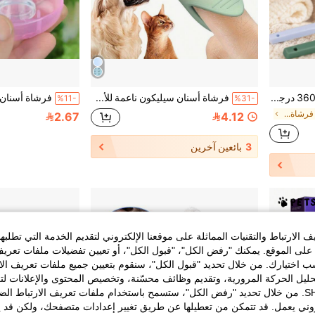
فرشاة أسنان سيليكون 360 درجة للحيوانات الأليفة للقطط والكلاب، فرشاة تنظيف العناية بالفم ذات شعيرات ناعمة، أداة صحة الأسنان للحيوانات الأليفة بتصميم مريح للأسنان والنفس المنعش
فرشاة أسنان سيليكون ناعمة للأصابع للكلاب قطعة واحدة - تنظيف لطيف 360 درجة، شعيرات ناعمة، مناسبة لرعاية أسنان الحيوانات الأليفة، سهلة الاستخدام
%11-
%31-
في متعدد الألوان فرشاة أسنان الحيوانات الأليفة
2.67
4.12
3
بائعين آخرين
الارتباط والتقنيات المماثلة على موقعنا الإلكتروني لتقديم الخدمة التي تطلبه
لى الموقع. يمكنك "رفض الكل"، "قبول الكل"، أو تعيين تفضيلات ملفات تعريف
ختيارك. من خلال تحديد "قبول الكل"، سنقوم بتعيين جميع ملفات تعريف الارتب
حليل الحركة المرورية، وتقديم وظائف محسّنة، وتخصيص المحتوى والإعلانات لت
الخاصة بك مع SHEIN. من خلال تحديد "رفض الكل"، ستسمح باستخدام ملفات تعريف الارتباط 
روني يعمل. قد تتمكن من تعطيلها عن طريق تغيير إعدادات متصفحك، ولكن قد ي