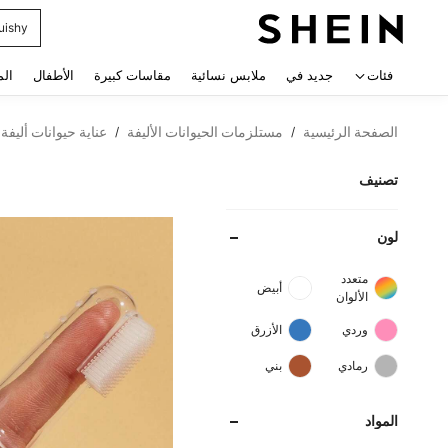
uishy
 navigate search
فئات
جديد في
ملابس نسائية
مقاسات كبيرة
الأطفال
الم
الصفحة الرئيسية
مستلزمات الحيوانات الأليفة
عناية حيوانات أليفة
/
/
تصنيف
لون
متعدد
أبيض
الألوان
وردي
الأزرق
رمادي
بني
المواد