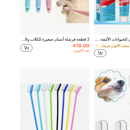
معجون أسنان للحيوانات الأليفة، لنفس الأنفاس الطازجة، إزالة الجير، معجون أسنان للعناية بالفم للكلاب والقطط
2 قطعة فرشاة أسنان صغيرة للكلاب والقطط مع حامل فرشاة أسنان بكوب شفط، سيليكون ناعم 360 درجة، فرشاة أسنان برأس صغير من السيليكون للتنظيف، منتجات العناية اللطيفة بتنظيف الفم للحيوانات الأليفة، رف تخزين وتصريف فرشاة الأسنان بتصميم سمكة صغيرة فاخر خفيف من السيليكون
18.00
في متعدد الألوان فرشاة أسنان الحيوانات الأليفة
بعد الكوبون