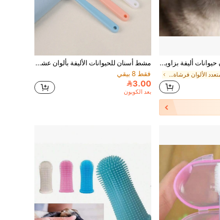
فرشاة أسنان حيوانات أليفة بزاوية 360 درجة، مناسبة للكلاب والقطط - تصميم مقبض إرجونومي، شعيرات ناعمة، بدون بطارية، تنظف الأسنان وتنعش النفس، متوفرة باللون الأبيض والأخضر والأزرق الفاتح، رعاية أسنان الحيوانات الأليفة، تجميل حديث للحيوانات الأليفة، مصنوعة من مواد بلاستيكية متينة
مشط أسنان للحيوانات الأليفة بألوان عشوائية قطعة واحدة لتنظيف الأسنان للكلاب والقطط
فقط 8 بيقي
في متعدد الألوان فرشاة أسنان الحيوانات الأليفة
3.00
بعد الكوبون