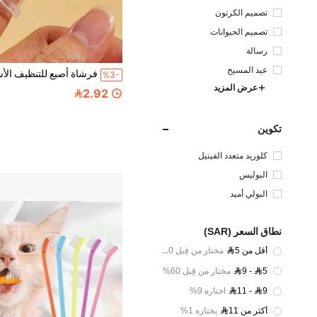
تصميم الكرتون
تصميم الحيوانات
رسالة
عيد المسيح
%3-
عرض المزيد
2.92
تكوين
كلوريد متعدد الفينيل
البوليس
تر
البولي أميد
نطاق السعر (SAR)
أقل من 5
مختار من قِبل 30%
9 - 5
مختار من قِبل 60%
11 - 9
اختاره 9%
أكثر من 11
يختاره 1%