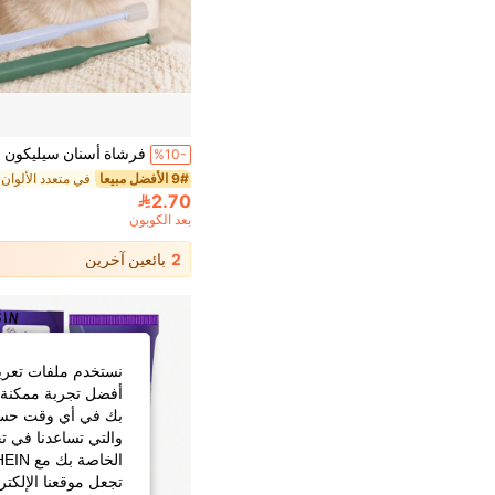
%10-
9# الأفضل مبيعا
2.70
بعد الكوبون
2
بائعين آخرين
نستخدم ملفات تعريف 
أفضل تجربة ممكنة ع
بك في أي وقت حسب ا
والتي تساعدنا في ت
تجعل موقعنا الإلكت