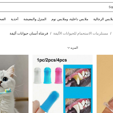
Sq
Use up and down arrow keys to البحث الأخير and البحث والعثور. Press Enter to select.
لابس الرجالية
ملابس داخلية، وملابس نوم
المنزل والمعيشة
أحذية
الصح
مستلزمات الاستحمام للحيوانات الأليفة
فرشاة أسنان حيوانات أليفة
/
/
المزيد