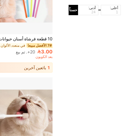
أعلى:
أدنى:
حسناً
7# الأفضل مبيعا
3.00
20+. تم بيع
بعد الكوبون
1
بائعين آخرين