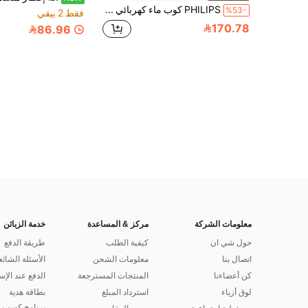
PHILIPS كوب ماء كهربائي AWP2770 إبريق حراري محمول لاسلكي بسعة 0.32 لتر، تسخين سريع لمدة 4 دقائق حتى 40 درجة مئوية، تسخين لاسلكي وشحن USB-C باللون الكريمي المشمشي
%53-
فقط 2 بيقي
170.78
86.96
معلومات الشركة
مركز & المساعدة
خدمة الزبائن
حول شي ان
كيفية الطلب
طريقة الدفع
اتصال بنا
معلومات الشحن
الأسئلة الشائع
كن أعضاءنا
المنتجات المسترجعة
الدفع عند الإس
لوق أزياء
استرداد المبلغ
بطاقة هدية
برنامج كسب ا