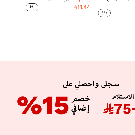
11.44
APP