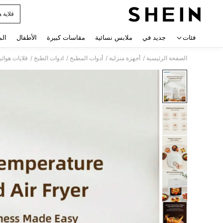
قلاية ه
 navigate search
فئات
جديد في
ملابس نسائية
مقاسات كبيرة
الأطفال
الم
/
/
/
/
الصفحة الرئيسية
أجهزة منزلية
أدوات المطبخ
ادوات الطبخ
قلايات هوائي