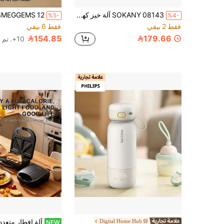
SOKANY 08143 آلة خبز كهربائية منزلية متعددة الوظائف، شواية كهربائية 1500 واط تسخين ثنائي الجانب، تحكم في درجة الحرارة 3 مستويات تسخين سريع حتى 230 درجة مئوية، مناسبة للمطبخ المنزلي، حفلات الشواء، عشاق المطبخ الغربي والمزيد
%5-
%4-
فقط 2 بيقي
فقط 6 بيقي
154.85
179.66
10+. تم بيع
Digital Home Hub
NEW