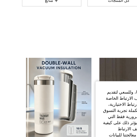
كل المنتجات
متابع
2K
69
4.87
2K
69
4.87
2K
69
4.87
2K
69
4.87
2K
69
4.87
ا، وللسعي لتقديم
 الارتباط الخاصة
اط الاختيارية،
2K
69
4.87
كملة تجربة التسوق
الضرورية فقط التي
ؤثر ذلك على كيفية
ف الارتباط
الجتنا للبيانات