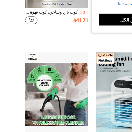
اصة بنا.
1 قطعة صندوق فضلات قطط كبير نصف مغلق من الفولاذ المقاوم للصدأ، مرحاض قطط بجوانب عالية مقاومة للرذاذ مع دواسة احتجاز الفضلات، وعاء قطط معدني غير لاصق سهل التنظيف للقطط البالغة الكبيرة & المنازل متعددة القطط
كوب بارد وساخن، كوب قهوة عصري من الفولاذ المقاوم للصدأ، زجاجة ماء للسفر معزولة، كوب محكم الإغلاق قابل لإعادة الاستخدام بجدران مزدوجة، مناسب للمشروبات الساخنة والباردة، المياه الفوارة، شاي الفاكهة، العصير، هدية قهوة
%3-
في لا أحد صندوق فضلات القطط
الكل
41.71