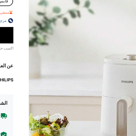
قابس الم
متبقي 2 فقط
مرجع
اكسب ح
عن العل
HILIPS
الشح