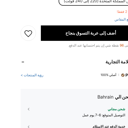
ملكة المتحدة (220 إلى 240 فولت)
!
 المقاس
أضف إلى عربة التسوق بنجاح
تى
96
نقطة شي إن يتم احتسابها عند الدفع.
امة التجارية
P
أصلي %100
رؤية المنتجات >
ن الي
Bahrain
شحن مجاني
التوصيل المتوقع:
6-7 يوم عمل
خدمة الدفع عند الاستلام