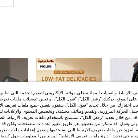
الارتباط والتقنيات المماثلة على موقعنا الإلكتروني لتقديم الخدمة التي تطلبه
لى الموقع. يمكنك "رفض الكل"، "قبول الكل"، أو تعيين تفضيلات ملفات تعريف
ختيارك. من خلال تحديد "قبول الكل"، سنقوم بتعيين جميع ملفات تعريف الارتب
حليل الحركة المرورية، وتقديم وظائف محسّنة، وتخصيص المحتوى والإعلانات لت
الخاصة بك مع SHEIN. من خلال تحديد "رفض الكل"، ستسمح باستخدام ملفات تعريف الارتباط 
روني يعمل. قد تتمكن من تعطيلها عن طريق تغيير إعدادات متصفحك، ولكن قد ي
 المزيد عن ملفات تعريف الارتباط التي نستخدمها وتعديل إعدادات ملفات تعري
ك، يرجى تحديد "إدارة ملفات تعريف الارتباط". لمزيد من المعلومات حول كيفية مع