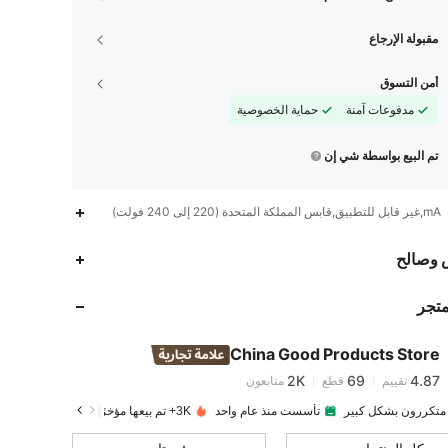
مقبولة الإرجاع
أمن التسوق
مدفوعات آمنة
حماية الخصوصية
تم البيع بواسطة شي إن
mA,غير قابل للتطبيق,قابس المملكة المتحدة (220 إلى 240 فولت)
 وصالح
2K
69
4.87
متجر
2K
69
4.87
China Good Products Store
2K
69
4.87
تقييم
قطع
متابعون
 متكررون بشكل كبير
تأسست منذ عام واحد
3K+ تم بيعها مؤخرًا
2K
69
4.87