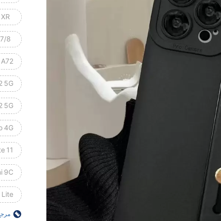
XR
7/8
 A72
2 5G
2 5G
o 4G
e 11
i 9C
 Lite
مرجع