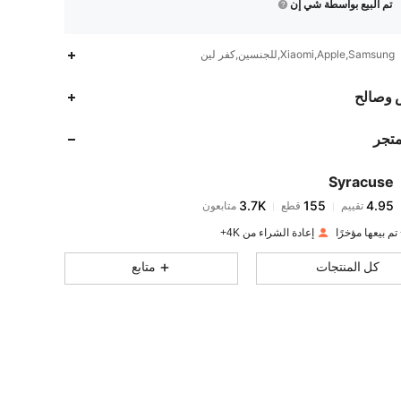
تم البيع بواسطة شي إن
Xiaomi,Apple,Samsung,للجنسين,كفر لين
3.7K
155
4.95
 وصالح
متجر
3.7K
155
4.95
Syracuse
3.7K
155
4.95
تقييم
قطع
متابعون
s***i
تم دفع
منذ 1 يوم
إعادة الشراء من 4K+
3.7K
155
4.95
كل المنتجات
متابع
3.7K
155
4.95
3.7K
155
4.95