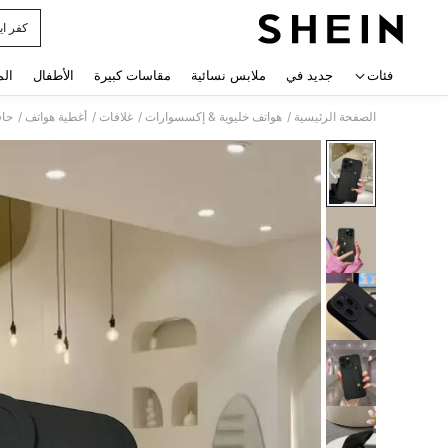
كفر اي
 navigate search
فئات
جديد في
ملابس نسائية
مقاسات كبيرة
الأطفال
الم
/
/
/
/
الصفحة الرئيسية
هواتف خليوية & إكسسوارات
غلافات
أغطية هواتف
حاف