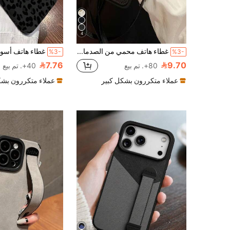
4
غطاء هاتف محمي من الصدمات بسير معصم وحامل بطاقات بنمط معين ، متوافق مع هواتف 16/16 Pro/16 Plus/16 Pro Max و 15 Pro Max، 13/14/P11/P12/XS/XR/7/8، A50/A12/A32/A52/A72/A51/A21S/A13/A14/S22 Ultra/S23، Redmi 11/12 Pro/12/12X/Note 11/9A/9C، POCO X3 NFC، Redmi 10/9/Note 9/12C/Note 11 Pro، Redmi 10C/Note 8 Pro، مقاوم للصدمات ومضاد للماء ومقاوم للخدش، الإصدار الدولي، وليس الإصدار المحلي، هدية عيد الميلاد
%3-
%3-
7.76
9.70
80+. تم بيع
40+. تم بيع
عملاء متكررون بشكل كبير
عملاء متكررون بشك