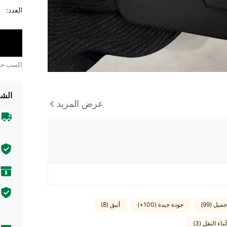
العدد:
اكسب ح
الشح
عرض المزيد
جميل (99)
جودة جيدة (100+)
أنيق (8)
اء النقل (3)