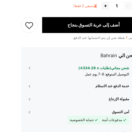
متبقي 2 فقط!
أضف إلى عربة التسوق بنجاح
تى
1
نقطة شي إن يتم احتسابها عند الدفع.
ن الي
Bahrain
شحن مجاني(طلبات ≥ 334.28)
التوصيل المتوقع:
6-7 يوم عمل
خدمة الدفع عند الاستلام
مقبولة الإرجاع
أمن التسوق
مدفوعات آمنة
حماية الخصوصية