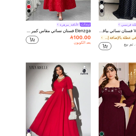
5
16
لة فرنسي
#أناقة_مزهرة
Vibekara فستان نسائي بياقة على شكل حرف V وأكمام متسعة للحفلات والمكتب، حلو وجذاب، مزين بالكشكشة والنقاط، موضة رومانسية رجعية، فستان طويل بأكمام متسعة شفافة، مناسب للارتداء اليومي، موسم العودة إلى المدرسة، فساتين حفلات عيد ميلاد النساء، فساتين حفلات الكوكتيل، فساتين ضيوف الزفاف، فساتين سهرة أنيقة، مواعيد رومانسية، ملابس ، فستان أسود طويل، فستان رسمي أسود، فستان هالوين، فستان طويل الأرضية، فستان خريفي، فستان شتوي، متعدد الاستخدامات لجميع المواسم
Elenzga فستان نسائي مقاس كبير أنيق أحمر صيفي من الساتان بتصميم عتيق وزخارف زهرية جاكار بياقة مربعة وخصر مشدود، مناسب لحفلات الزفاف الرسمية والتخرج والكريسماس والحفلات
100.00
في عطلة بالإضافة إلى حجم فساتين
بعد الكوبون