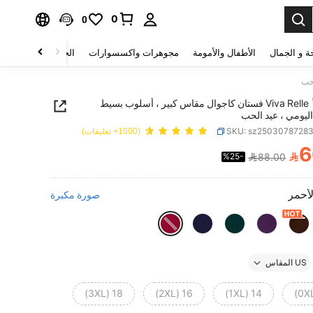
0
0
ة و الجمال
الأطفال والأمومة
مجوهرات واكسسوارات
الحقائب والأمتعة
Viva Relle فستان كاجوال مقاس كبير ، أسلوب بسيط
 اليومي ، عيد الحب
SKU: sz2503078728
(1000+ تعليقات)
6

%25-
88.00
PRICE AND AVAILABIL
لأحمر
صورة مكبرة
US المقاس
18 (3XL)
16 (2XL)
14 (1XL)