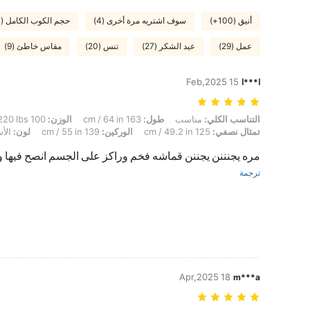
أنيق (100+)
سوف اشتريه مرة أخرى (4)
حجم الكوب الكامل (27)
عمل (29)
عيد الشكر (27)
تنس (20)
مقاس خاطئ (9)
15 Feb,2025
ا***ا
التناسب الكلي: مناسب, طول: 163 cm / 64 in, الوزن: 100 kg / 220 lbs, الخصر: 105 cm / 41 in, تمثال نصفي: 125 cm / 49.2 in, الوركين: 139 cm / 55 in, لون: الأسود, مقاس: 3XL
التناسب الكلي:
مناسب
طول:
163 cm / 64 in
الوزن:
100 kg / 220 lbs
تمثال نصفي:
125 cm / 49.2 in
الوركين:
139 cm / 55 in
لون:
الأ
مره يجنننن يجننن قماشه فخم وراكز على الجسم انصح فيها و
ترجمة
18 Apr,2025
m***a