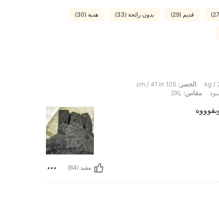
قديم (29)
بدون رائحة (33)
هدية (30)
الخصر:
105 cm / 41 in
سود
مقاس:
3XL
بقوووه
مفيد (64)