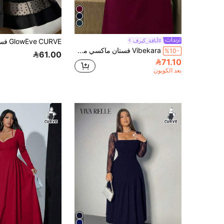
#أناقة_كيرف
Vibekara فستان ماكسي من الدانتيل والرقعة بقصة A لسيدات البدناء، فستان أنيق طويل الأكمام مكشكش الصدر، ذو تصميم فينتاج رومانسي مناسب للارتداء اليومي، العودة للمدرسة، عيد الميلاد، الحفلات، حفلات الزفاف، ، رأس السنة الصينية، الربيع، الخريف، الصيف
%10-
61.00
71.10
بعد الكوبون