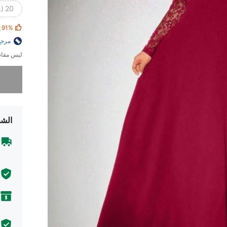
20 (4XL)
ي
91%
مرجع
ليس مقاس
عذراً، لقد 
الشح