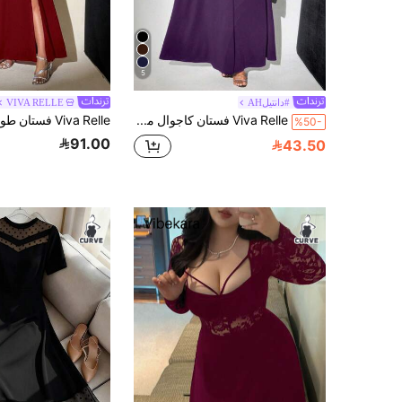
5
#دانتيلAH
VIVA RELLE
Viva Relle فستان كاجوال مقاس كبير، طراز بسيط للبس اليومي، عيد الحب
%50-
91.00
43.50