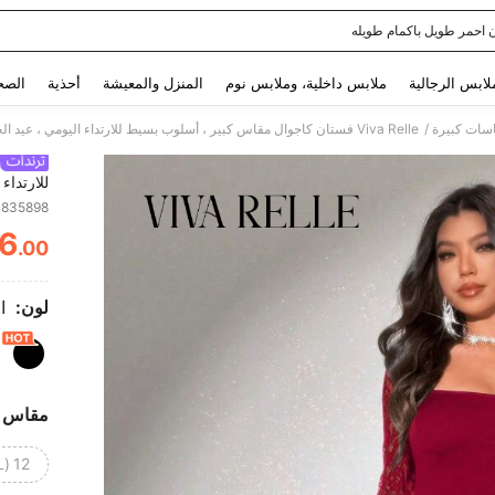
 احمر طويل باكمام طويله
Use up and down arrow keys to البحث الأخير and البحث والعثور. Press Enter to select.
لابس الرجالية
ملابس داخلية، وملابس نوم
المنزل والمعيشة
أحذية
الصح
/
سات كبيرة
Viva Relle فستان كاجوال مقاس كبير ، أسلوب بسيط للارتداء اليومي ، عيد الحب
للارتداء
3835898
6
.00
ITY
لون:
ا
مقاس
12 (0XL)