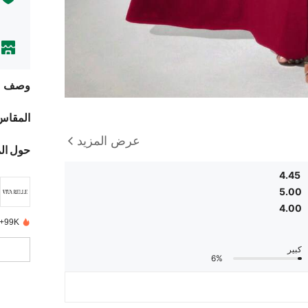
وصف
المقاس
عرض المزيد
حول ال
4.45
5.00
4.00
99K+ تم بيعها مؤخرًا
كبير
6%