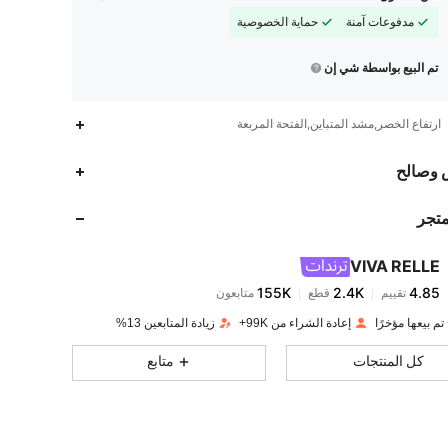
مدفوعات آمنة
حماية الخصوصية
تم البيع بواسطة شي إن
ارتفاع الخصر,مشد المتباين,الفتحة المربعة
155K
2.4K
4.85
 وصالح
متجر
155K
2.4K
4.85
VIVA RELLE
155K
2.4K
4.85
تقييم
قطع
متابعون
A***3
تم دفع
منذ 1 يوم
إعادة الشراء من 99K+
زيادة المتابعين 13%
155K
2.4K
4.85
كل المنتجات
متابع
155K
2.4K
4.85