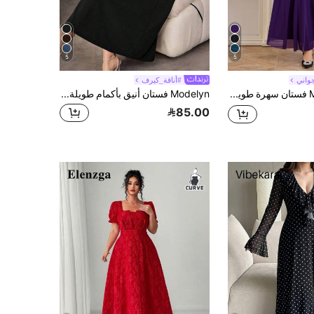
5
5
واني
#أناقة_كيرف
Modelyn فستان سهرة طويل بأكمام طويلة، أنيق، لون واحد، طوق مائل، تقطيع مشبك، حجم كبير
Modelyn فستان أنيق بأكمام طويلة على شكل حرف A بخصر ملائم وطول متوسط، بتصميم لون سادة مع تباين الدانتيل، مقاسات كبيرة، مناسب للربيع والخريف
85.00