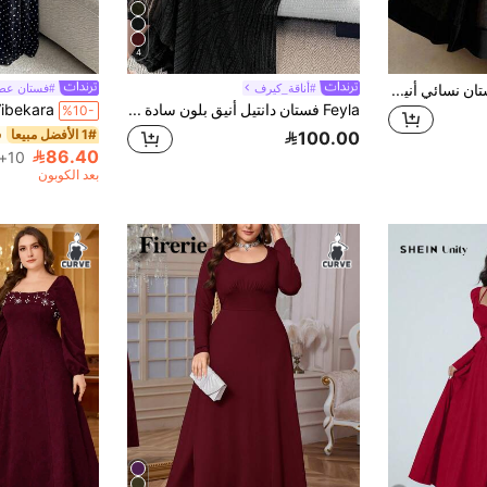
4
GlowEve CURVE فستان نسائي أنيق فاخر بمقاس كبير مع تصميم شبكي مرقع وأكمام قصيرة وقصة A-خط
#أناقة_كيرف
#فستان عط
Feyla فستان دانتيل أنيق بلون سادة للارتداء اليومي بمقاسات كبيرة
%10-
1# الأفضل مبيعا
100.00
86.40
10+. تم بيع
بعد الكوبون