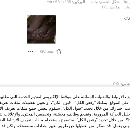
135 cm / 53 in
الوركين:
مثلث
شكل الجسم:
1XL
مقاس:
الأ
كت
مفيد (26)
0XL
مقاس
يف الارتباط والتقنيات المماثلة على موقعنا الإلكتروني لتقديم الخدمة التي تط
فستان 
مقاسه 
 على الموقع. يمكنك "رفض الكل"، "قبول الكل"، أو تعيين تفضيلات ملفات تعر
باللبس
سب اختيارك. من خلال تحديد "قبول الكل"، سنقوم بتعيين جميع ملفات تعريف ال
ل وراق
تحليل الحركة المرورية، وتقديم وظائف محسّنة، وتخصيص المحتوى والإعلانات ل
امه ج
N. من خلال تحديد "رفض الكل"، ستسمح باستخدام ملفات تعريف الارتباط الضرورية فقط التي

تروني يعمل. قد تتمكن من تعطيلها عن طريق تغيير إعدادات متصفحك، ولكن قد 