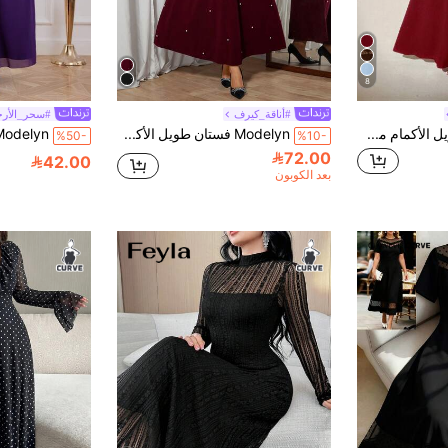
8
#أناقة_كيرف
#سحر_الأرج
Viva Relle فستان طويل الأكمام مصنوع من الشبك ضيق مناسب للمقاسات الكبيرة مع كتف مكشوف
Modelyn فستان طويل الأكمام من الشبك المعدني المنفوخ باللون الأحمر مقاس كبير، أنيق
%50-
%10-
72.00
42.00
بعد الكوبون