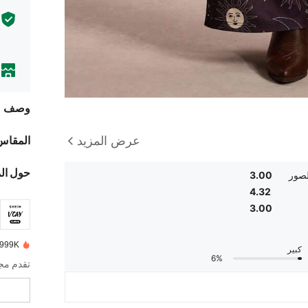
وصف
المقاس
عرض المزيد
حول ال
لصور
3.00
4.32
3.00
999K+ تم بيعها مؤخرًا
كبير
6%