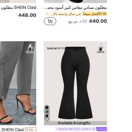
بنطلون نسائي مقاس كبير أسود محبوك بقصة واسعة، بنطلون طويل مستقيم الساق بمرونة عالية، قماش ناعم وقابل للتنفس، ملابس رياضية وكاجوال
1# الأفضل مبيعا
في ساق واسعة بالإضافة إلى حجم القيعان
48.00
40.00
10+. تم بيع
4
SHEIN PETITE CURVE
%50-
7# الأفضل مبيعا
في طويل بالإضافة إلى حجم طماق