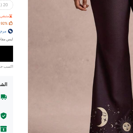
20 (4XL)
متبقي 1 فقط
92%
مرجع
ليس مقاس
اكسب ح
الشح