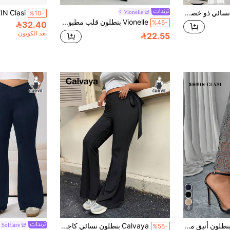
SHEIN Clasi بنطلون نسائي ذو خصر مطاطي لون أحادي مع تباين الدانتيل المنفرج لأحجام كبيرة
Vionelle
%10-
Vionelle بنطلون قلب مطبوع أنيق مرن ذو قصة واسعة، بنطلون مطبوع بالقلوب باللونين الأسود والأبيض، بنطلون ساق واسعة للنساء، بنطلون مطبوع
%45-
32.40
بعد الكوبون
22.55
8
SHEIN Clasi بنطلون أنيق مصنوع من قماش الدانتيل والألوان موحد اللون بتصميم ضيق مناسب للمقاسات الكبيرة
Calvaya بنطلون نسائي كاجوال بقصة واسعة للساق مع عقدة جانبية، مقاسات كبيرة
Solflare
%55-