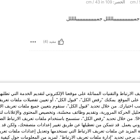
الخصر:
109 cm / 43 in
يييييييييييييللللل جميييييييييييييللللل
مفيد (4)
ي جسم
الارتباط والتقنيات المماثلة على موقعنا الإلكتروني لتقديم الخدمة التي تطلبه
وشكل
لى الموقع. يمكنك "رفض الكل"، "قبول الكل"، أو تعيين تفضيلات ملفات تعريف
💜💜
ختيارك. من خلال تحديد "قبول الكل"، سنقوم بتعيين جميع ملفات تعريف الارتب
حليل الحركة المرورية، وتقديم وظائف محسّنة، وتخصيص المحتوى والإعلانات لت
الخاصة بك مع SHEIN. من خلال تحديد "رفض الكل"، ستسمح باستخدام ملفات تعريف الارتباط 
روني يعمل. قد تتمكن من تعطيلها عن طريق تغيير إعدادات متصفحك، ولكن قد ي
 المزيد عن ملفات تعريف الارتباط التي نستخدمها وتعديل إعدادات ملفات تعري
ك، يرجى تحديد "إدارة ملفات تعريف الارتباط". لمزيد من المعلومات حول كيفية مع
مفيد (3)