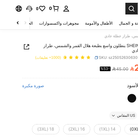
0
0
ة و الجمال
الأطفال والأمومة
مجوهرات واكسسوارات
الحقائب والأمتعة
SHEIN VCAY بنطلون واسع بطبعة هلال القمر والشمس، طراز
دي
SKU: sz2505263063
(1000+ تعليقات)

%53-
45.00
PRICE AND AVAILABIL
لأسود
صورة مكبرة
US المقاس
18 (3XL)
16 (2XL)
14 (1XL)