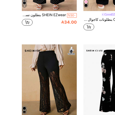
4
CovetE
SHEIN EZwear بنطلون نسائي ذو خصر عالي مطبوع بنقاط كبيرة مع جيوب وقصة واسعة للمقاسات الكبيرة
%50-
CovetEZ بنطلونات كاجوال للنساء ذوات الأحجام الكبيرة بخصر مطاطي وتطريز دانتيل متباين للصيف'
34.00