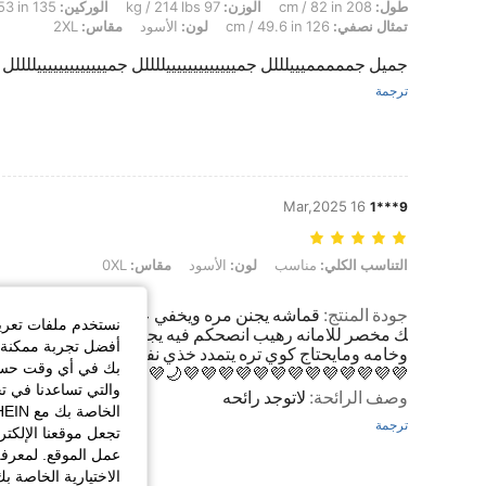
طول: 208 cm / 82 in, الوزن: 97 kg / 214 lbs, الوركين: 135 cm / 53 in, الخصر: 109 cm / 43 in, تمثال نصفي: 126 cm / 49.6 in, لون: الأسود, مقاس: 2XL
طول:
208 cm / 82 in
الوزن:
97 kg / 214 lbs
الوركين:
135 cm / 53 in
تمثال نصفي:
126 cm / 49.6 in
لون:
الأسود
مقاس:
2XL
جميل جممممميييلللل جميييييييييييييللللل جميييييييييييييللللل جم
ترجمة
16 Mar,2025
9***1
التناسب الكلي: مناسب, لون: الأسود, مقاس: 0XL
التناسب الكلي:
مناسب
لون:
الأسود
مقاس:
0XL
جودة المنتج
:
قماشه يجنن مره ويخفي عيوب الجسممم ويخل
نستخدم ملفات تعريف 
ك مخصر للامانه رهيب انصحكم فيه يجنن مره مرهه قماش 
أفضل تجربة ممكنة ع
وخامه ومايحتاج كوي تره يتمدد خذي نفس مقاسك 💜💜💜💜
بك في أي وقت حسب ا
💜💜💜💜💜💜💜💜💜💜💜💜💜🌙💜💜💜
والتي تساعدنا في ت
وصف الرائحة
:
لاتوجد رائحه
ترجمة
تجعل موقعنا الإلكت
عمل الموقع. لمعرفة
الاختيارية الخاصة ب