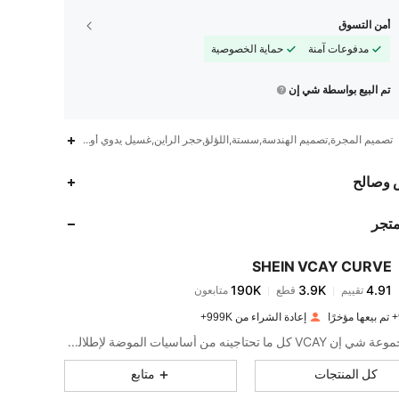
أمن التسوق
مدفوعات آمنة
حماية الخصوصية
تم البيع بواسطة شي إن
تصميم المجرة,تصميم الهندسة,سستة,اللؤلؤ,حجر الراين,غسيل يدوي أو تنظيف جاف احترافي
190K
3.9K
4.91
 وصالح
متجر
190K
3.9K
4.91
SHEIN VCAY CURVE
190K
3.9K
4.91
تقييم
قطع
متابعون
b***9
تم دفع
منذ 1 يوم
إعادة الشراء من 999K+
190K
3.9K
4.91
تقدم مجموعة شي إن VCAY كل ما تحتاجينه من أساسيات الموضة لإطلالة عطلة كامل.
كل المنتجات
متابع
190K
3.9K
4.91