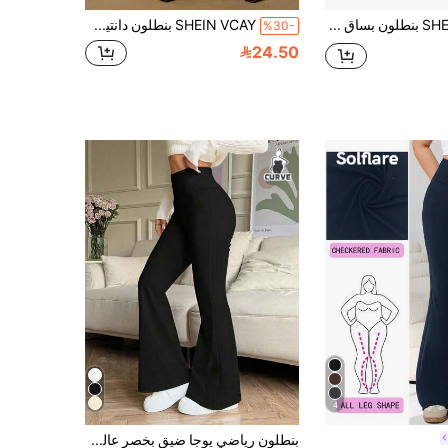
SHEIN Clasi بنطلون بساق واسع طباعة الأزهار مقاس كبير
SHEIN VCAY بنطلون دانتيل واسع الأرجل للحفلات الرومانسية، بنطلون دانتيل أسود طويل وجذاب للنساء للحفلات والمناسبات في فصلي الخريف والشتاء
%30-
24.50
4
بنطلون رياضي يوجا ضيق بخصر عالي وقصة واسعة من الأسفل، لون موحد، مرن، مقاس كبير، بنطلون ضاغط للجري واللياقة البدنية، أسود