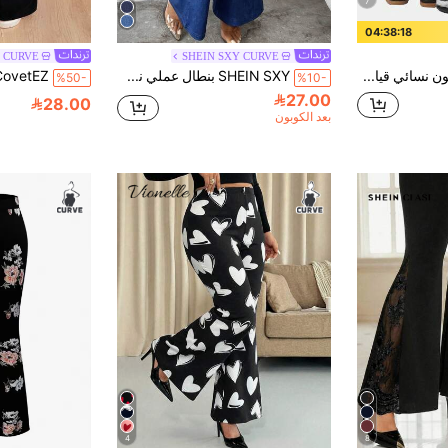
7
04:38:17
Z CURVE
SHEIN SXY CURVE
Coolane بنطلون نسائي قياس كبير بتصميم فينتاج مع رباط جانبي، بقصة ضيقة وساق واسعة، لموسم الصيف والربيع، باللون الأسود
SHEIN SXY بنطال عملي نسائي ذو تأثير جينز مطبوع بتصميم واسع مناسب للمقاسات الكبيرة
%50-
%10-
27.00
28.00
بعد الكوبون
4
8