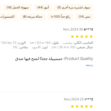
سوف اشتريه مرة أخرى (5)
أنيق (44)
سهولة الحمل (16)
تنس (14)
رائع جداً (100+)
حمالة مريحة (8)
اكسسورات مف
30 Nov,2024
b***2
التناسب الكلي: مناسب, طول: 160 cm / 63 in, الوزن: 70 kg / 154 lbs, الوركين: 117 cm / 46 in, الخصر: 80 cm / 31 in, تمثال نصفي: 100 cm / 39.4 in, لون: الأسود, مقاس: 1XL
التناسب الكلي:
مناسب
طول:
160 cm / 63 in
الوزن:
70 kg / 154 lbs
تمثال نصفي:
100 cm / 39.4 in
لون:
الأسود
مقاس:
1XL
Product Quality
:
جمميييلة ججدًا انصح فيها صدق
ترجمة
22 Nov,2024
r***2