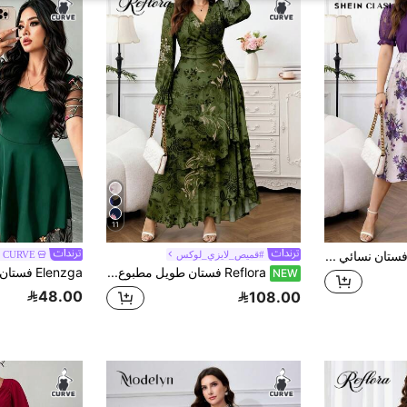
11
SHEIN Clasi فستان نسائي مقاس كبير بطبعة زهور وتصميم كتل لونية مع ربطة خصر كاجوال للحفلات
#قميص_لايزي_لوكس
a CURVE
Reflora فستان طويل مطبوع بحافة مكشكشة وخصر عالي مرن للنساء بمقاسات كبيرة، فستان خريفي، فستان مكشكش، فستان مطبوع، فستان صيفي، فستان صيفي، ملابس صيفية، ملابس عطلة صيفية، فستان صيفي طويل للنساء، ملابس ربيعية، ملابس عطلة ربيعية للنساء، ملابس ربيعية، عيد الحب
NEW
48.00
108.00