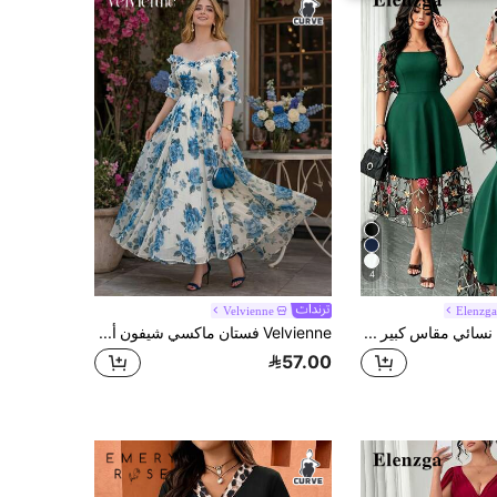
4
Velvienne
Elenzg
Elenzga فستان نسائي مقاس كبير ربيع/صيف من قماش محبوك بتصميم رقع شبكية، ياقة مربعة، أكمام بتلات قصيرة، خصر مشدود، قصة A-Line فضفاضة، أنيق وفاخر للاستخدام اليومي والخروجات والعمل والعطلات
Velvienne فستان ماكسي شيفون أزرق بطبعة زهور للنساء مقاس كبير، منسوج بقصة عادية، أنيق بأسلوب فرنسي للصيف والمواعيد والتنقل، مزين بكشكشة، مكشوف الكتفين، بأكمام قصيرة وخصر مشدود
57.00