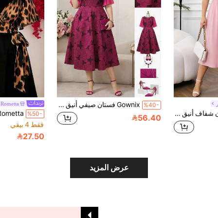
Gownix فستان صيفي أنيق مزخرف بالجاكار والرقع مقاس كبير
Rometta
%40-
Reflora فستان شفاف أنيق مزين بزهور ثلاثية الأبعاد للمرأة ذات الحجم الكبير
%50-
56.40
فقط 4 بيقي
27.50
عرض المزيد