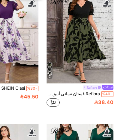
4
Reflora
%30-
Reflora فستان نسائي أنيق بمقاس كبير مع طباعة زهور وتصميم رقع وأكمام قصيرة على شكل بتلات
%40-
45.50
38.40