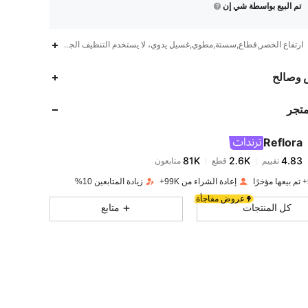
تم البيع بواسطة شي إن
ارتفاع الخصر,قطاع,سستة,مطوي,غسيل يدوي، لا يستخدم التنظيف الجاف
81K
2.6K
4.83
 وصالح
متجر
81K
2.6K
4.83
Reflora
81K
2.6K
4.83
تقييم
قطع
متابعون
n***i
تم دفع
منذ 1 يوم
إعادة الشراء من 99K+
زيادة المتابعين 10%
81K
2.6K
4.83
عروض مفاجأة
كل المنتجات
متابع
81K
2.6K
4.83
81K
2.6K
4.83