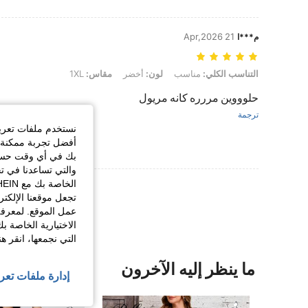
21 Apr,2026
م***ا
التناسب الكلي: مناسب, لون: أخضر, مقاس: 1XL
التناسب الكلي:
مناسب
لون:
أخضر
مقاس:
1XL
حلوووين مررره كانه مريول
ترجمة
نستخدم ملفات تعريف 
أفضل تجربة ممكنة ع
بك في أي وقت حسب ا
والتي تساعدنا في ت
عرض المزيد من ا
تجعل موقعنا الإلكت
عمل الموقع. لمعرفة
الاختيارية الخاصة ب
التي نجمعها، انقر ه
ما ينظر إليه الآخرون
إدارة ملفات تعر