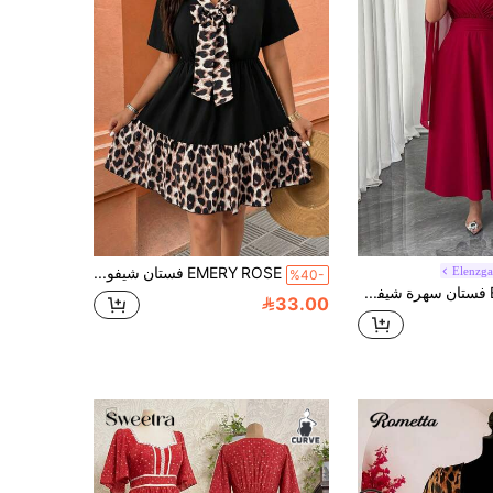
Elenzg
EMERY ROSE فستان شيفون نسائي مقاس كبير أسود صيفي أنيق بياقة على شكل V وأكمام قصيرة وطبعة نمر، خصر مشدود وذيل على شكل A بقصة فضفاضة، ملابس كاجوال للعطلات
%40-
Elenzga فستان سهرة شيفون أنيق بياقة على شكل حرف V باللون البرغندي مناسب للاستخدام اليومي والمناسبات، فستان طويل باللون الأحمر، أفضل الفساتين المباعة، فستان لضيوف الزفاف، ملابس رسمية للنساء، فستان بأكمام طويلة للمناسبات
33.00