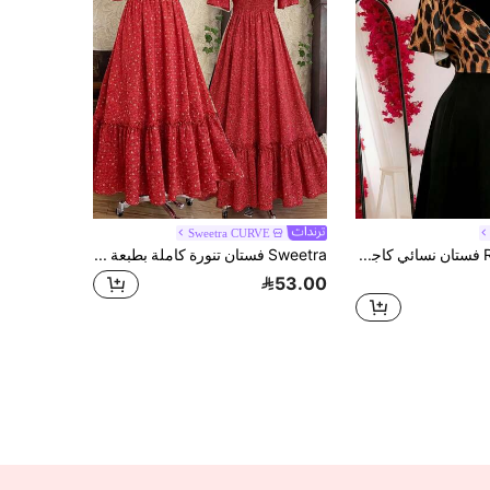
Sweetra CURVE
Rometta فستان نسائي كاجوال بطول متوسط مناسب للمناسبات العادية والتسوق والذهاب إلى العمل، بطبعة جلد الفهد وتصميم رقبة على شكل V مع ربطة متقاطعة وأكمام مكشكشة، موضة صيفية جديدة للمقاسات الكبيرة
Sweetra فستان تنورة كاملة بطبعة نقاط وبولكا ودانتيل فرنسي مزخرف، بأسلوب ريفي بسيط وجذاب للفتيات ذوات الحجم الكبير
53.00