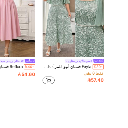
#سوشالايت_ستايل
#فستان ربيعي مبكر
Feyla فستان أنيق للمرأة ذات الحجم الكبير بياقة مربعة وأكمام مكشكشة مزين بالخرز الاصطناعي والجاكار
%40-
%30-
فقط 8 بيقي
54.60
57.40