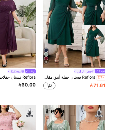
15
#حجر_الراين
Reflora
Reflora فستان حفلة أنيق مقاس كبير مزين بالكريستال
%7-
60.00
71.61