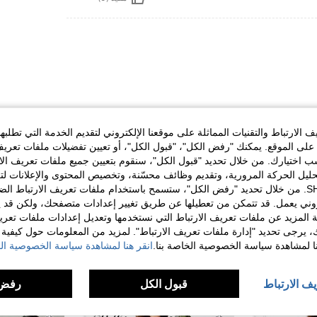
الارتباط والتقنيات المماثلة على موقعنا الإلكتروني لتقديم الخدمة التي تطلبه
لى الموقع. يمكنك "رفض الكل"، "قبول الكل"، أو تعيين تفضيلات ملفات تعريف
مفيد (0)
ختيارك. من خلال تحديد "قبول الكل"، سنقوم بتعيين جميع ملفات تعريف الارتب
حليل الحركة المرورية، وتقديم وظائف محسّنة، وتخصيص المحتوى والإعلانات لت
الخاصة بك مع SHEIN. من خلال تحديد "رفض الكل"، ستسمح باستخدام ملفات تعريف الارتباط 
لمراجعات
روني يعمل. قد تتمكن من تعطيلها عن طريق تغيير إعدادات متصفحك، ولكن قد ي
 المزيد عن ملفات تعريف الارتباط التي نستخدمها وتعديل إعدادات ملفات تعري
ك، يرجى تحديد "إدارة ملفات تعريف الارتباط". لمزيد من المعلومات حول كيفية مع
نا لمشاهدة سياسة الخصوصية الخاصة بنا.
انقر هنا لمشاهدة سياسة الخصوصية الخ
يف الارتباط
قبول الكل
رفض 