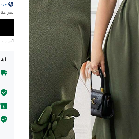
مرجع
ليس مقاس
اكسب ح
الشح