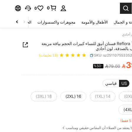
0
0
ة و الجمال
الأطفال والأمومة
مجوهرات واكسسوارات
الحقائب والأمتعة
Reflora فستان أنيق للنساء كبيرات الحجم بياقة مربعة
بالصدفة، لون أحادي
SKU: sz25110755335
(13 تعليقات)
3

%50-
79.00
PRICE AND AVAILABIL
US
قياسي
18 (3XL)
16 (2XL)
14 (1XL)
!
يعتقد من العملاء أن المقاس حقيقي ومناسب