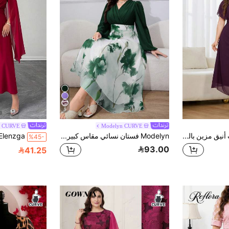
5
a CURVE
Modelyn CURVE
Reflora فستان حفلات أنيق مزين بالخرز والراين ستون بمقاسات كبيرة
Modelyn فستان نسائي مقاس كبير بطبعة زهور وياقة على شكل حرف V موضة للمواعدة والحفلات
%45-
93.00
41.25