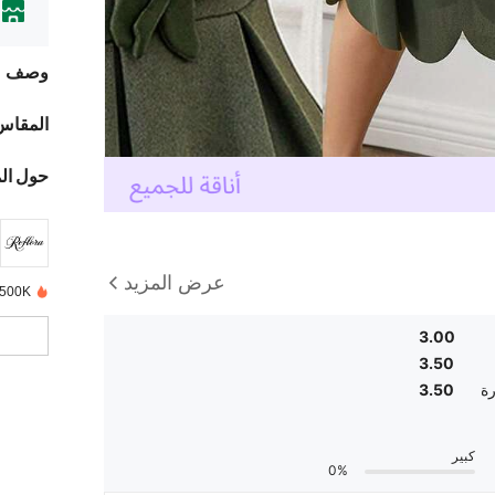
وصف
المقاس
حول ال
عرض المزيد
500K+ تم بيعها مؤخرًا
3.00
3.50
ة
3.50
كبير
0%