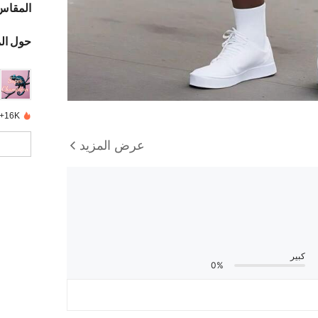
المقاس
حول ال
16K+ تم بيعها مؤخرًا
عرض المزيد
كبير
0%