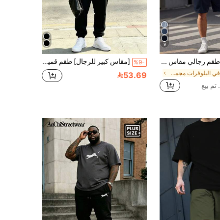
9
EASEVO طقم رجالي مقاس كبير بقمة بسيطة بياقة دائرية وأكمام قصيرة وشورت، ملابس كاجوال يومية صيفية، للعطلات، هدايا عيد الأب، كرة القدم
[مقاس كبير للرجال] طقم قميص أكمام قصيرة وبنطال سروال بخيط للسحب باللون الأسود والأبيض والأحمر مع طباعة حرف "KING"، قطعتان فضفاضة مريحة، قميص رقبة دائرية مع بنطال كاجوال طويل
%9-
في البلوفرات مجموعات تي شيرت للرجال بمقاسات كبيرة
53.69