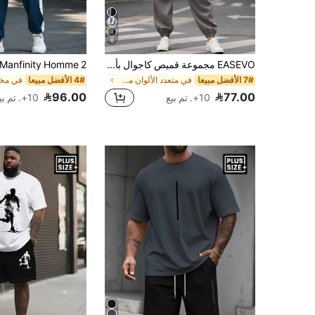
6
EASEVO مجموعة قميص كاجوال بأكمام قصيرة وبنطال بحبل شد مقاس كبير للرجال، قطعتان
7# الأفضل مبيعا
في متعدد الألوان مجموعات تي شيرت للرجال بمقاسات كب
4# الأفضل مبيعا
96.00
77.00
10+. تم بيع
10+. تم بيع