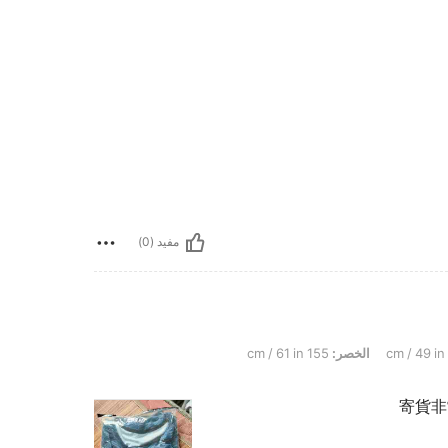
مفيد (0)
الخصر:
155 cm / 61 in
寄貨非