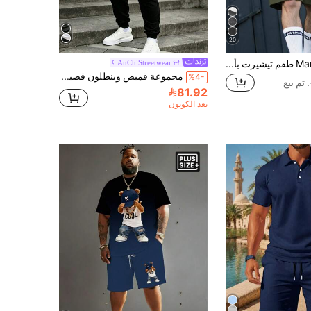
20
Manfinity Homme طقم تيشيرت بأكمام قصيرة وشورت مطبوع بطباعة جرافيك للرجال كبار الحجم، كاجوال صيفي
AnChiStreetwear
مجموعة قميص وبنطلون قصير الأكمام بطبعة حيوانية عصرية للرجال كبار الحجم، مناسبة للارتداء اليومي والخارجي والشارع، 2 قطعة/مجموعة
%4-
81.92
بعد الكوبون