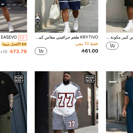
14
بدلة رجالية مقاس كبير مكونة من قميص أكمام قصيرة وشورت بطبعة شريط نمر باللونين الأسود والذهبي، تصميم فضفاض مريح وأنيق مكون من قطعتين
KRYTIVO طقم جرافيتي مقاس كبير للرجال، طبعة ملكية باللون الأسود والبرتقالي المتباين، قميص بأكمام قصيرة وشورت، طقم من قطعتين، قصة فضفاضة وتصميم نحيف، ملابس رياضية كاجوال بأسلوب الشارع الأمريكي
%2-
فقط 10 بيقي
6# الأفضل مبيعا
61.00
73.76
10+. تم بيع