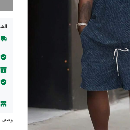
الشح
وصف