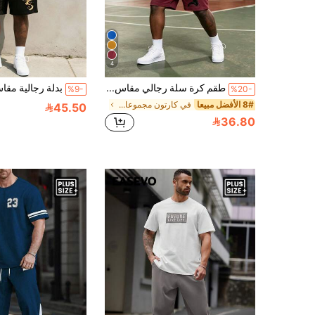
4
طقم كرة سلة رجالي مقاس كبير 2 قطعة، طقم كومبو كرة سلة أصفر، قميص قصير الأكمام بياقة دائرية وشورت برباط، من مادة شبكية
%9-
%20-
8# الأفضل مبيعا
في كارتون مجموعات تي شيرت للرجال بمقاسات كبيرة
45.50
36.80