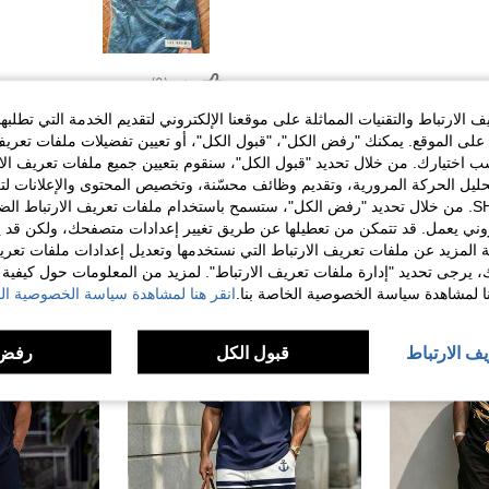
مفيد (0)
الارتباط والتقنيات المماثلة على موقعنا الإلكتروني لتقديم الخدمة التي تطلبه
لى الموقع. يمكنك "رفض الكل"، "قبول الكل"، أو تعيين تفضيلات ملفات تعريف
ختيارك. من خلال تحديد "قبول الكل"، سنقوم بتعيين جميع ملفات تعريف الارتب
حليل الحركة المرورية، وتقديم وظائف محسّنة، وتخصيص المحتوى والإعلانات لت
الخاصة بك مع SHEIN. من خلال تحديد "رفض الكل"، ستسمح باستخدام ملفات تعريف الارتباط 
روني يعمل. قد تتمكن من تعطيلها عن طريق تغيير إعدادات متصفحك، ولكن قد ي
 المزيد عن ملفات تعريف الارتباط التي نستخدمها وتعديل إعدادات ملفات تعري
ك، يرجى تحديد "إدارة ملفات تعريف الارتباط". لمزيد من المعلومات حول كيفية مع
نا لمشاهدة سياسة الخصوصية الخاصة بنا.
انقر هنا لمشاهدة سياسة الخصوصية الخ
يف الارتباط
قبول الكل
رفض 