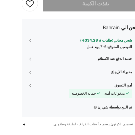
نفذت الكمية
ن الي
Bahrain
شحن مجاني(طلبات ≥ 334.28)
التوصيل المتوقع:
6-7 يوم عمل
خدمة الدفع عند الاستلام
مقبولة الإرجاع
أمن التسوق
مدفوعات آمنة
حماية الخصوصية
تم البيع بواسطة شي إن
تصميم الكرتون,رسم,لا,أوقات الفراغ - لطيفة وطفولي
943
89
4.80