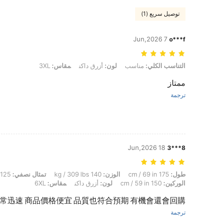
توصيل سريع (1)
7 Jun,2026
o***f
التناسب الكلي: مناسب, لون: أزرق داكن, مقاس: 3XL
التناسب الكلي:
مناسب
لون:
أزرق داكن
مقاس:
3XL
ممتاز
ترجمة
18 Jun,2026
8***3
طول: 175 cm / 69 in, الوزن: 140 kg / 309 lbs, تمثال نصفي: 125 cm / 49 in, الخصر: 155 cm / 61 in, الوركين: 150 cm / 59 in, لون: أزرق داكن, مقاس: 6XL
طول:
175 cm / 69 in
الوزن:
140 kg / 309 lbs
تمثال نصفي:
125 cm / 49 in
الوركين:
150 cm / 59 in
لون:
أزرق داكن
مقاس:
6XL
常迅速 商品價格便宜 品質也符合預期 有機會還會回購
ترجمة