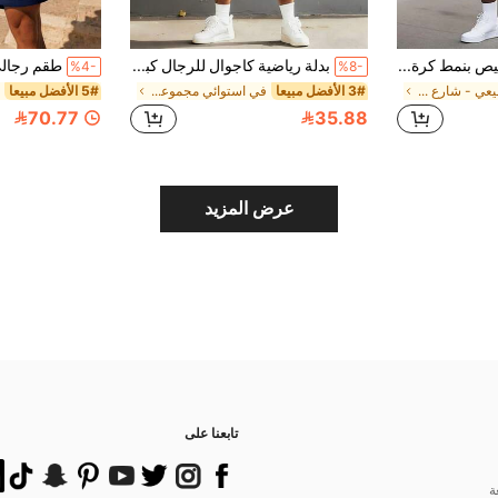
طقم بنطال وقميص بنمط كرة السلة لرجال ذوي الأحجام الكبيرة، طقم شورت ذو رباط بخطوط سوداء وبيضاء عصرية، بدلة رياضية مريحة للصيف
بدلة رياضية كاجوال للرجال كبار الحجم بتصميم "أشجار جوز الهند والأوراق النخيلية" - مصنوعة من قماش محبوك بولي إستر، رقبة دائرية، شورت بسحاب، جيوب، قياس عادي، مناسب لكبار الحجم
%4-
%8-
في طليعي - شارع كاجوال مجموعات تي شيرت للرجال بمقا
3# الأفضل مبيعا
في استوائي مجموعات تي شيرت للرجال بمقاسات كبيرة
5# الأفضل مبيعا
70.77
35.88
عرض المزيد
تابعنا على
ة