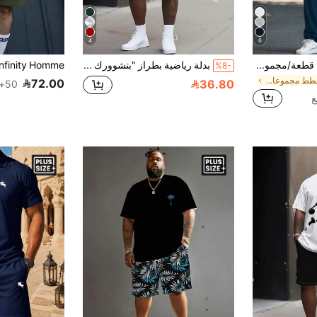
4
6
Manfinity Homme 2 قطعة/مجموعة للرجال إضافي الحجم مجموعة تي شيرت وبنطلون مطبوع بخطوط ملون وأرقام
بدلة رياضية بطراز "بتشوورك كونتراست 77" للرجال بأسلوب الشارع الكاجوال - قماش محبوك من البوليستر، تصميم ياقة دائرية، شورت بسحاب، تفاصيل جيوب، قياس عادي، مناسب للمقاسات الكبيرة
%8-
في مخطط مجموعات تي شيرت للرجال بمقاسات كبيرة
72.00
36.80
50+. تم بيع