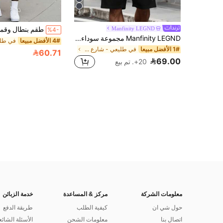
6
Manfinity LEGND
%4-
Manfinity LEGND مجموعة سوداء قصيرة الأكمام وشورت فضفاض 2 قطعة/مجموعة للرجال الحجم الكبير
4# الأفضل مبيعا
1# الأفضل مبيعا
في طليعي - شارع كاجوال مجموعات تي شيرت للرجال بمقا
60.71
69.00
20+. تم بيع
معلومات الشركة
مركز & المساعدة
خدمة الزبائن
حول شي ان
كيفية الطلب
طريقة الدفع
اتصال بنا
معلومات الشحن
الأسئلة الشائع