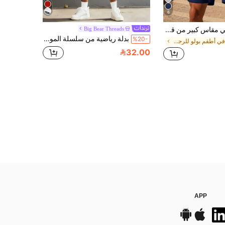
6
طقم رجالي مقاس كبير من قطعتين: قميص بولو كاجوال بياقة مطوية وشورت برباط، بطبعة فارس وحصان أنيقة وفاخرة، مناسب للشاطئ والسفر والمنزل والارتداء اليومي، ملابس رياضية مريحة وقابلة للتنفس
Big Bear Threads
بدلة رياضية من سلسلة الموضة الكاجوال للرجال "دب تيدي" بتصميم متدرج اللون، من قماش البوليستر المحبوك، بتصميم ياقة دائرية، وشورت بسحاب، وتفاصيل جيوب، وقياس عادي، مناسب للمقاسات الكبيرة
%20-
في أطقم بولو للرجال بمقاسات كبيرة
32.00
APP