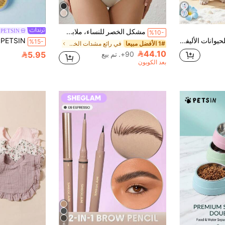
مشكل الخصر للنساء، ملابس داخلية مضغطة للتحكم في البطن
PETSIN
%10-
قميص صيفي للحيوانات الأليفة بقصة ضيقة غير مرنة، بنقشة نجوم البحر المخططة باللون الأزرق، مناسب للقطط والكلاب الصغيرة للارتداء في الأماكن المغلقة أو المفتوحة في الربيع والصيف والخريف (المقاس صغير، نوصي بشراء مقاس أكبر ب- 1-2)
%15-
1# الأفضل مبيعا
في رائع مشدات الخصر للنساء
44.10
90+. تم بيع
5.95
بعد الكوبون
6