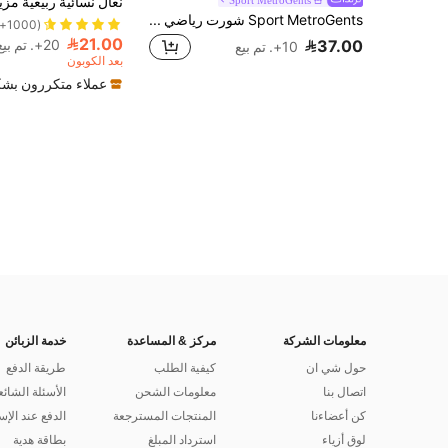
Sport MetroGents شورت رياضي مزدوج الطبقة بخصر مربوط بسحاب، بطبعة رأس الثور الكامو للرجال، للجيم
(1000+)
21.00
37.00
20+. تم بيع
10+. تم بيع
بعد الكوبون
عملاء متكررون بشك
معلومات الشركة
مركز & المساعدة
خدمة الزبائن
حول شي ان
كيفية الطلب
طريقة الدفع
اتصال بنا
معلومات الشحن
الأسئلة الشائع
كن أعضاءنا
المنتجات المسترجعة
الدفع عند الإس
لوق أزياء
استرداد المبلغ
بطاقة هدية