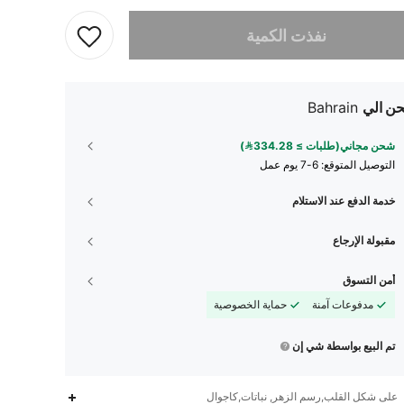
تم بيع هذا المنتج.
نفذت الكمية
ن الي
Bahrain
شحن مجاني(طلبات ≥ 334.28)
التوصيل المتوقع:
6-7 يوم عمل
خدمة الدفع عند الاستلام
مقبولة الإرجاع
أمن التسوق
مدفوعات آمنة
حماية الخصوصية
تم البيع بواسطة شي إن
على شكل القلب,رسم الزهر, نباتات,كاجوال