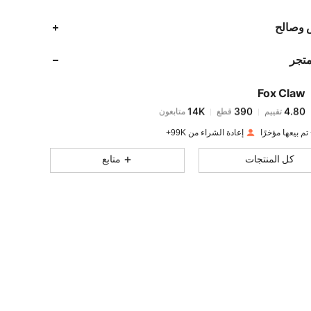
14K
390
4.80
 وصالح
متجر
14K
390
4.80
Fox Claw
14K
390
4.80
تقييم
قطع
متابعون
m***0
تم دفع
منذ 1 يوم
إعادة الشراء من 99K+
14K
390
4.80
كل المنتجات
متابع
14K
390
4.80
14K
390
4.80
14K
390
4.80
14K
390
4.80