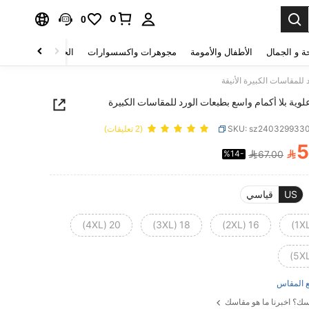
0
0
ة و الجمال
الأطفال والأمومة
مجوهرات واكسسوارات
الحقائب والأمتعة
 للمقاسات الكبيرة الأنيقة
وية بلا أكمام واسع بطبعات الورد للمقاسات الكبيرة
SKU: sz240329933
(2 تعليقات)
5

%14-
67.00
PRICE AND AVAILABIL
US
قياسي
20 (4XL)
18 (3XL)
16 (2XL)
 المقاس
ك؟ اخبرنا ما هو مقاسك