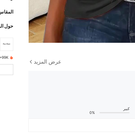
المقاس
حول ال
99K+ تم بيعها مؤخرًا
عرض المزيد
كبير
0%