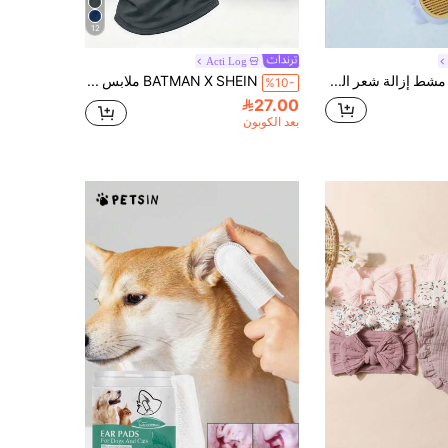
12
Acti Log
PETSIN مشط إزالة شعر القطط، مشط استحمام وتدليك للحيوانات الأليفة لإزالة الشعر المتساقط من القطط والأرانب والكلاب، مستلزمات العناية بالحيوانات الأليفة
BATMAN X SHEIN ملابس علوية رياضي بدون أكمام للرجال برباط قابل للتعديل وغطاء رأس، كاجوال متعدد الاستخدامات للسفر اليومي والرياضة والجيم
%10-
27.00
بعد الكوبون