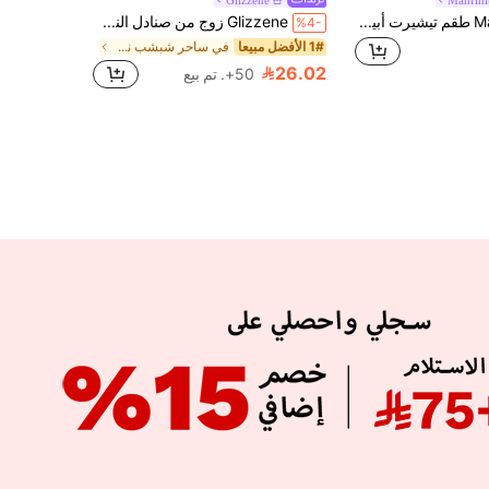
Manfinity Joysei طقم تيشيرت أبيض وشورت برتقالي مطبوع بشجرة جوز الهند، مقاس قياسي للرجال
Glizzene زوج من صنادل النساء الطالبات بزهرة الكاميليا ثلاثية الأبعاد، صنادل خارجية أنيقة، ذات أصابع مستديرة وبدون كعب، مناسبة للزفاف والعمل والمدرسة والسكن والعطلات والسفر وحفلات الزفاف على الشاطئ
%4-
1# الأفضل مبيعا
في ساحر شبشب نسائي
26.02
50+. تم بيع
APP