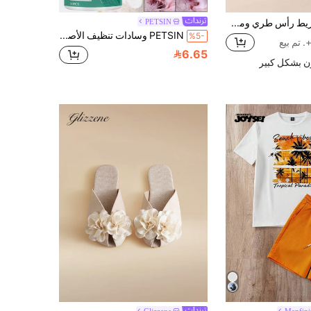
3 قطع شريط رأس طري ومطاطي للأطفال + 3 قطع من المآزر المبللة للأطفال باللون الحلوى حب عيد الحب
PETSIN
PETSIN وسادات تنظيف الأصابع للآذان للكلاب والقطط والحيوانات الأليفة قطعة واحدة ، تزيل الأوساخ
%5-
6.65
ن بشكل كبير
Glizzene
Manfini