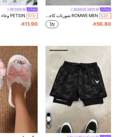
PETSIN
ROMWE MEN
ROMWE MEN شورتات كاجوال للرجال بمقاس كبير مع نمط رقاقات الثلج
%15-
%20-
11.90
56.80
5
Sport MetroGents