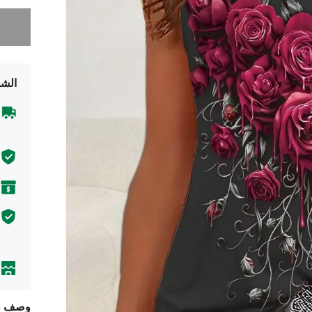
عذراً، لقد 
الشح
وصف