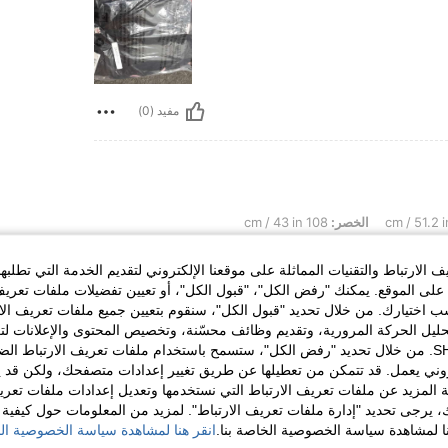
مفيد (0)
الخصر:
108 cm / 43 in
الارتباط والتقنيات المماثلة على موقعنا الإلكتروني لتقديم الخدمة التي تطلبه
ل حاجة بجبها من عندكو تحفه وتجنن بجد 💙💙💙💙💙💙💙
لى الموقع. يمكنك "رفض الكل"، "قبول الكل"، أو تعيين تفضيلات ملفات تعريف
ختيارك. من خلال تحديد "قبول الكل"، سنقوم بتعيين جميع ملفات تعريف الارتب
حليل الحركة المرورية، وتقديم وظائف محسّنة، وتخصيص المحتوى والإعلانات لت
الخاصة بك مع SHEIN. من خلال تحديد "رفض الكل"، ستسمح باستخدام ملفات تعريف الارتباط 
روني يعمل. قد تتمكن من تعطيلها عن طريق تغيير إعدادات متصفحك، ولكن قد ي
مفيد (0)
 المزيد عن ملفات تعريف الارتباط التي نستخدمها وتعديل إعدادات ملفات تعري
ك، يرجى تحديد "إدارة ملفات تعريف الارتباط". لمزيد من المعلومات حول كيفية مع
نا لمشاهدة سياسة الخصوصية الخاصة بنا.
انقر هنا لمشاهدة سياسة الخصوصية الخ
لمراجعات