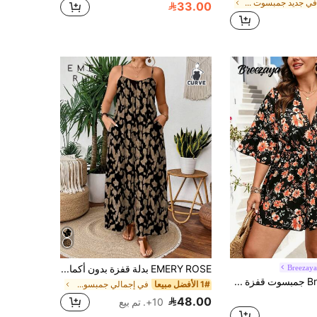
في جديد جمبسوت مقاسات كبيرة
33.00
Breezay
EMERY ROSE بدلة قفزة بدون أكمام مطبوعة بنمط علوي كاسوال مقاس كبير بظهر مكشوف
Breezaya جمبسوت قفزة فضفاضة كاجوال مطبوعة بطراز زهري كلاسيكي مقاس كبير
1# الأفضل مبيعا
في إجمالي جمبسوت وبدلات الجسم بمقاسات كبيرة
48.00
10+. تم بيع