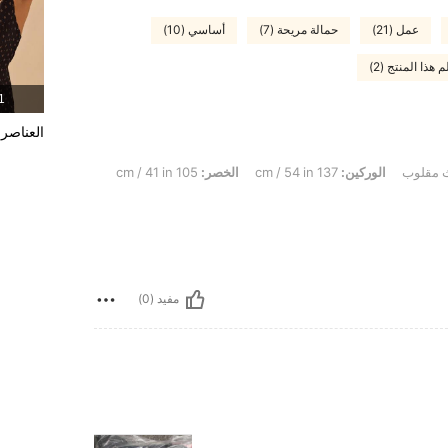
عمل (21)
حمالة مريحة (7)
أساسي (10)
 هذا المنتج (2)
1 المنت
العناصر 
 مقلوب
الوركين:
137 cm / 54 in
الخصر:
105 cm / 41 in
مفيد (0)