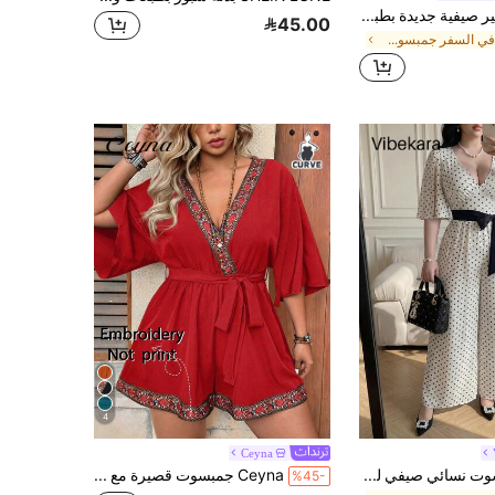
Breezaya رومبير صيفية جديدة بطبعات حيوانات كرتونية للمقاسات الكبيرة، رومبير فضفاضة مريحة للشاطئ والعطلات، عصرية ومنحفة، مناسبة للعطلات الريفية والشاطئية
45.00
في السفر جمبسوت وبدلات الجسم بمقاسات كبيرة
4
Ceyna
Vibekara جمبسوت نسائي صيفي للربيع والصيف للعطلات، بتصميم حلو وأنيق من قماش منقط، بفتحة جانبية وأكمام مكشكشة وياقة V وخصر مشدود وحافة واسعة، مع حزام فيونكة برباط على الطراز الفرنسي
Ceyna جمبسوت قصيرة مع ربطة خصر وفيونكة، قصة رقبة على شكل V وأكمام ثلاثة أرباع، تطريز دانتيل، طراز أنيق وكلاسيكي، مناسبة للمقاسات الكبيرة
%45-