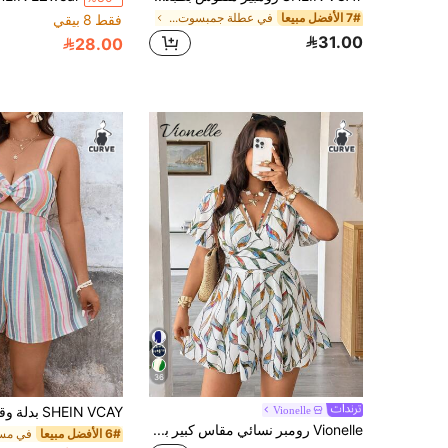
7# الأفضل مبيعا
في عطلة جمبسوت وبدلات الجسم بمقاسات كبيرة
فقط 8 بيقي
31.00
28.00
36
Vionelle
Vionelle رومبر نسائي مقاس كبير بطبعة زهور وكشكشة وأكمام قصيرة، كاجوال متعدد الاستخدامات، للربيع/الصيف
6# الأفضل مبيعا