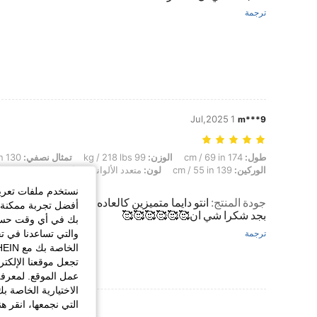
ترجمة
1 Jul,2025
m***9
طول: 174 cm / 69 in, الوزن: 99 kg / 218 lbs, تمثال نصفي: 130 cm / 51.2 in, الخصر: 108 cm / 43 in, الوركين: 139 cm / 55 in, لون: متعدد الألوان, مقاس: 1XL
طول:
174 cm / 69 in
الوزن:
99 kg / 218 lbs
تمثال نصفي:
130 cm / 51.2 in
الوركين:
139 cm / 55 in
لون:
متعدد الألوان
مقاس:
1XL
نستخدم ملفات تعريف 
جودة المنتج
:
انتو دايما متميزين كالعاده طبعا ♥️♥️ودايما ك
أفضل تجربة ممكنة ع
بجد شكرا شي ان🥰🥰🥰🥰🥰🥰
بك في أي وقت حسب ا
والتي تساعدنا في ت
ترجمة
تجعل موقعنا الإلكت
عمل الموقع. لمعرفة
الاختيارية الخاصة ب
التي نجمعها، انقر ه
عرض المزيد من ا