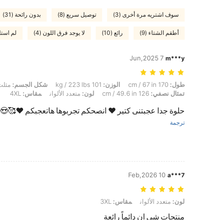
سوف اشتريه مرة أخرى (3)
توصيل سريع (8)
بدون رائحة (31)
أطقم الشتاء (9)
رائع (10)
لا يوجد فرق اللون (4)
لم استلم
7 Jun,2025
m***y
طول: 170 cm / 67 in, الوزن: 101 kg / 223 lbs, شكل الجسم: مثلث مقلوب, الوركين: 137 cm / 54 in, الخصر: 105 cm / 41 in, تمثال نصفي: 126 cm / 49.6 in, لون: متعدد الألوان, مقاس: 4XL
طول:
170 cm / 67 in
الوزن:
101 kg / 223 lbs
شكل الجسم:
مثلث
تمثال نصفي:
126 cm / 49.6 in
لون:
متعدد الألوان
مقاس:
4XL
حلوة جدا عجبتنى كتير ❤ انصحكم تجربوها هاتعجبكم ❤🥰😍
ترجمة
10 Feb,2026
a***7
لون: متعدد الألوان, مقاس: 3XL
لون:
متعدد الألوان
مقاس:
3XL
منتجات شي ان دائماً رائعة