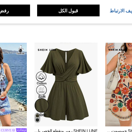
يف الارتباط
قبول الكل
رفض 
SHEIN EZwear جمبسوت قفزة مطبوعة بزهور صغيرة مع ربطة عقدة للنساء ذوات الحجم الكبير، طراز عطلة صيفية، ملابس عيد الحب
SHEIN LUNE روبر منقطع الخصر باللون الصلب المقاس الكبير ، كاجوال صيفي
a CURVE