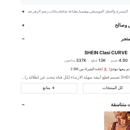
المسرح والحفل الموسيقي,بوهيميا,بطباعة شاملة,نباتات,رسم الزهر,تصميم الهندسة,قابل
337K
13K
4.90
 وصالح
متجر
337K
13K
4.90
SHEIN Clasi CURVE
337K
13K
4.90
تقييم
قطع
متابعون
h***1
تم دفع
منذ 1 يوم
إعادة الشراء من 2.9M
337K
13K
4.90
SHEIN Clasi تصمم قطع أنيقة سهلة الارتداء لكل فتاة تبحث عن إطلالة راقية.
كل المنتجات
متابع
337K
13K
4.90
ت متناسقة
337K
13K
4.90
337K
13K
4.90