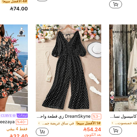
4# الأفضل مبيعا
74.00
4
SHEIN LUNE قميص كاميسول نسائي مطبوع بصور البوم رومانسي وكاجوال، متعدد الاستخدامات لبداية الصيف، مناسب للبدلة الأنيقة
DreamSkyne زي قطعة واحدة برقع كبير الحجم، ذو طراز بسيط وعصري، مناسب للصيف
a CURVE
%3-
%40-
في عطلة جمبسوت وبدلات الجسم بمقاسات كبيرة
1# الأفضل مبيعا
في ساق عريضة جمبسوت وبدلات الجسم بمقاسات كبيرة
فقط 4 بيقي
54.24
بعد الكوبون
32.40