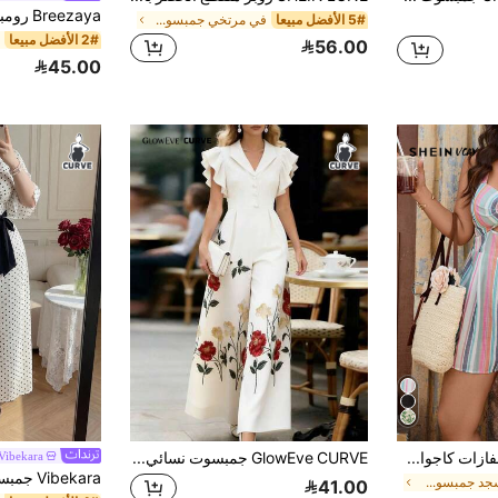
5# الأفضل مبيعا
في مرتخي جمبسوت وبدلات الجسم بمقاسات كبيرة
2# الأفضل مبيعا
56.00
45.00
SHEIN VCAY بدلة وقفازات كاجوال من المقاس الكبير ذات تصميم كتل اللون والخطوط والفتحات، رومبير بدلة قطعة واحدة أنيقة للنساء لموسم الصيف والأعياد الربيعية والمهرجانات والحفلات البحرية والخريجات وحفلات الزفاف وحفلات البوهيمي والريف
GlowEve CURVE جمبسوت نسائي بياقة وأكمام رفرفة، ساق واسعة، تصميم خصر مشدود - أسلوب كاجوال للعطلات، مناسب للعمل والشاطئ والمواعدة والحفلات واحتفالات العطلات وحفلات أعياد الميلاد. جمبسوت نسائي، جمبسوت أنيق، جمبسوت بطبعة زهرية، جمبسوت للعطلات، جمبسوت طويل، جمبسوت بساق واسعة
Vibekara
في مسجد جمبسوت وبدلات الجسم بمقاسات كبيرة
41.00