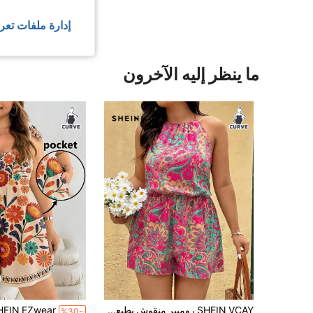
إدارة ملفات تعر
ما ينظر إليه الآخرون
SHEIN VCAY رومبير منقوش بطبعة الزهور فضفاض مناسب للمرأة البدينة، مناسب لارتداءه أثناء الاحتفالات والعطلات والإجازات وأوقات الاسترخاء والرومانسيات، ملابس نسائية على الطراز البوهيمي مناسبة للشاطئ
%30-