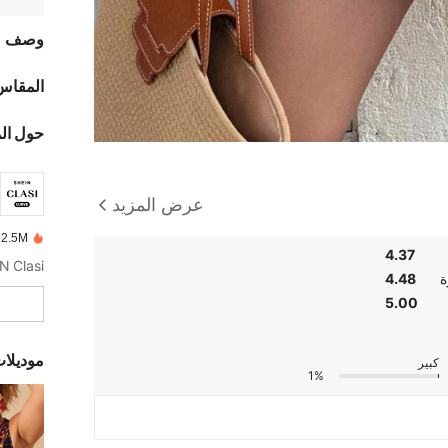
وصف
المقاس
حول ال
عرض المزيد
2.5M تم بيعها مؤخرًا
4.37
ة
4.48
5.00
موديلا
كبير
1%