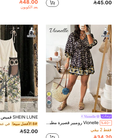
48.00
45.00
بعد الكوبون
6
Vionelle
Vionelle رومبير قصيرة مطبوعة بزهور ملونة للنساء ذوات الحجم الكبير للاستخدام اليومي والعطلات
%40-
8# الأفضل مبيعا
فقط 2 بيقي
52.00
34.20