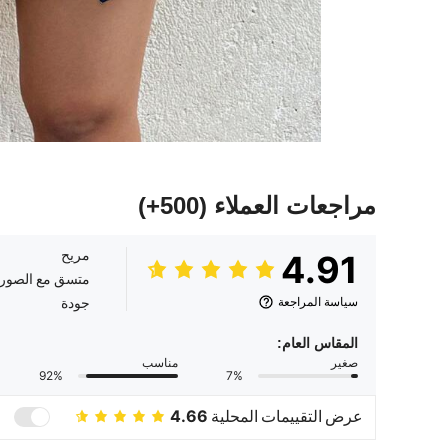
مراجعات العملاء
(500+)
مريح
4.91
متسق مع الصور
سياسة المراجعة
جودة
المقاس العام:
صغير
مناسب
92%
7%
عرض التقييمات المحلية
4.66