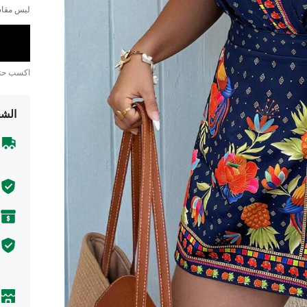
ليس مقاس
اكسب ح
الشح