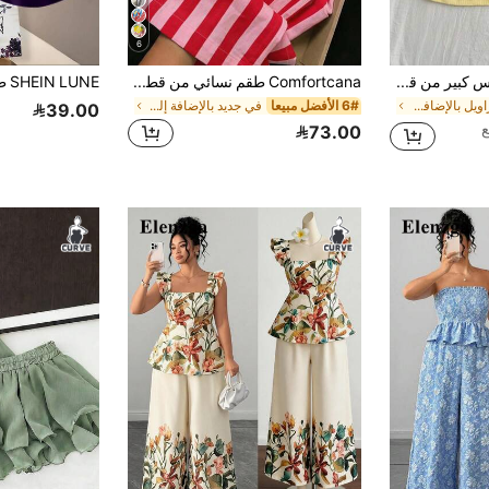
6
Flirla طقم نسائي مقاس كبير من قطعتين: كاميسول أصفر مضلع بحواف دانتيل وتزيين فيونكة مع رقع دانتيل، بدون أكمام، بقصة ضيقة تحدد الخصر، بأسلوب حلو ومثير، مع شورت قصير جداً مثير
Comfortcana طقم نسائي من قطعتين مقاس كبير: تي شيرت بطبعة حروف وياقة دائرية وأكمام قصيرة، وبنطلون طويل مخطط بخصر برباط وجيوب
في سراويل بالإضافة إلى حجم Co-Ords
6# الأفضل مبيعا
في جديد بالإضافة إلى حجم Co-Ords
39.00
73.00