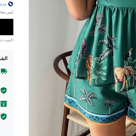
مرجع
ليس مقاس
اكسب ح
الشح