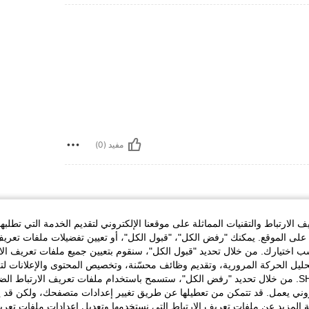
مفيد (0)
شكل الجسم:
تفاح
الوركين:
109 cm / 43 in
الارتباط والتقنيات المماثلة على موقعنا الإلكتروني لتقديم الخدمة التي تطلبه
مقاس:
0XL
لى الموقع. يمكنك "رفض الكل"، "قبول الكل"، أو تعيين تفضيلات ملفات تعريف
ختيارك. من خلال تحديد "قبول الكل"، سنقوم بتعيين جميع ملفات تعريف الارتب
Me fué bien y es h
حليل الحركة المرورية، وتقديم وظائف محسّنة، وتخصيص المحتوى والإعلانات لت
porque res
الخاصة بك مع SHEIN. من خلال تحديد "رفض الكل"، ستسمح باستخدام ملفات تعريف الارتباط 
estampado
روني يعمل. قد تتمكن من تعطيلها عن طريق تغيير إعدادات متصفحك، ولكن قد ي
 المزيد عن ملفات تعريف الارتباط التي نستخدمها وتعديل إعدادات ملفات تعري