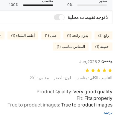
صغير
مناسب
100%
0%
لا توجد تقييمات محلية
رائع (2)
بدون رائحة (1)
عمل (1)
أطقم الشتاء (1)
ج
خفيفة (1)
المقاس مناسب (1)
2 Jun,2026
C***s
التناسب الكلي: مناسب, لون: أخضر, مقاس: 2XL
التناسب الكلي:
مناسب
لون:
أخضر
مقاس:
2XL
Product Quality
:
Very good quality
Fit
:
Fits properly
True to product images
:
True to product images
ترجمة