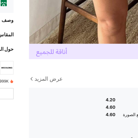
وصف
المقاس
حول ال
عرض المزيد
999K+ تم بيعها مؤخرًا
4.20
4.60
 الصورة
4.60