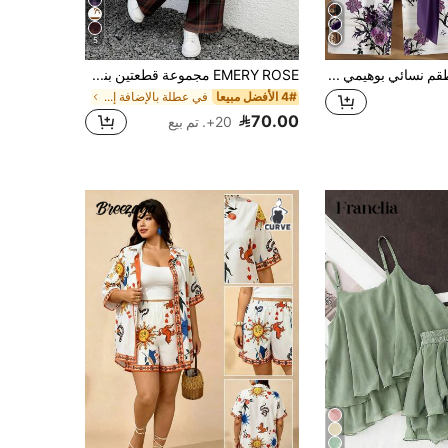
5
SHEIN LUNE طقم نسائي بوهيمي بزهور بنفسجية داكنة من قطعتين، بلوزة صيفية بأكمام قصيرة مع ربطة فيونكة وبنطلون مستقيم الساق، بلوزة أنيقة كاجوال للاستخدام اليومي
EMERY ROSE مجموعة قطعتين بنمط مربعات بلون بني أحمر داكن وبني أحمر مائل للحمرة، تصميم بسيط عادي، مناسب لجميع الفصول، مقاس كبير الحجم
4# الأفضل مبيعا
في عطلة بالإضافة إلى حجم Co-Ords
70.00
20+. تم بيع