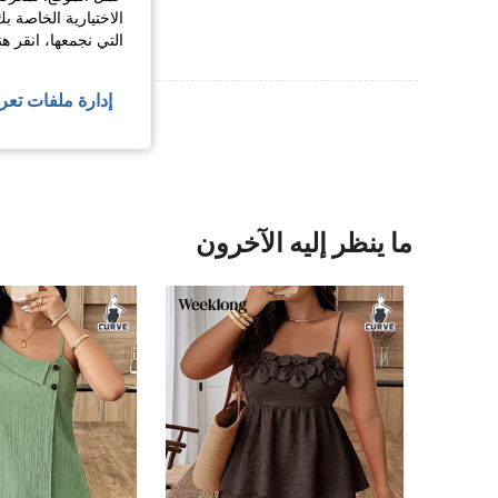
الاختيارية الخاصة ب
التي نجمعها، انقر ه
إدارة ملفات تعر
عرض المزيد من ا
ما ينظر إليه الآخرون