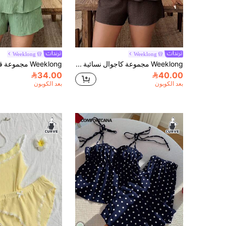
Weeklong
Weeklong
Weeklong مجموعة كاجوال نسائية مقاس كبير للربيع/الصيف، بلون موحد، مزينة بزهور ثلاثية الأبعاد، حافة مكشكشة، كاميسول وشورت
34.00
40.00
بعد الكوبون
بعد الكوبون