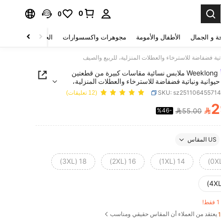
0
0
ة و الجمال
الأطفال والأمومة
مجوهرات واكسسوارات
الحقائب والأمتعة
Weeklong ملابس نسائية مقاسات كبيرة من قطعتين
يوانية ونباتية فضفاضة للاسترخاء والعطلات المنزلية،
الصيف
SKU: sz25110645571
(12 تعليقات)
2

%46-
55.00
PRICE AND AVAILABIL
US المقاس
18 (3XL)
16 (2XL)
14 (1XL)
!
يعتقد من العملاء أن المقاس حقيقي ومناسب