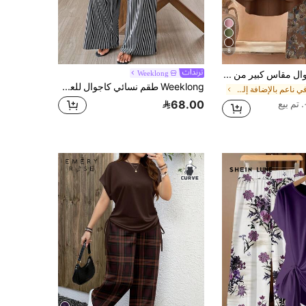
8
طقم نسائي كاجوال مقاس كبير من قطعتين: توب غير متماثل وبنطلون واسع الساق، إطلالة عطلات أنيقة
Weeklong
Weeklong طقم نسائي كاجوال للعطلات من قطعتين مقاس كبير، توب بحمالات رفيعة وأكتاف مكشوفة وأكمام متوسطة، مع كارديجان طويل محبوك بطبعة مخططة وجيوب
في ناعم بالإضافة إلى حجم Co-Ords
68.00