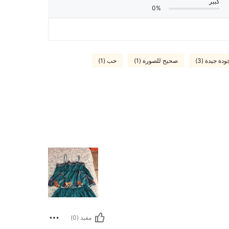
كبير
0%
ودة جيدة (3)
صحيح للصورة (1)
حب (1)
مفيد (0)