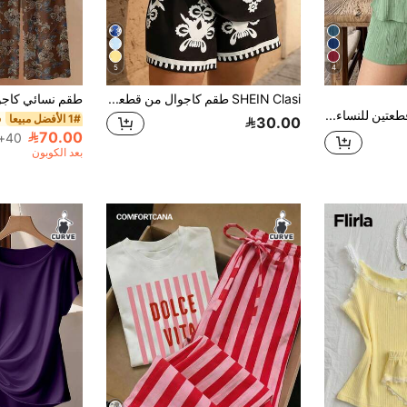
5
4
SHEIN Clasi طقم كاجوال من قطعتين للنساء بمقاسات كبيرة، كاميسول وشورت بطبعة زهور
Weeklong مجموعة قطعتين للنساء ذوات الحجم الكبير، شورت مع ديكور أزرار تباين وياقة غير متماثلة، للاستخدام اليومي والعطلات
1# الأفضل مبيعا
30.00
70.00
40+. تم بيع
بعد الكوبون