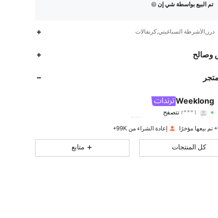
تم البيع بواسطة شي إن
درز,الأشرطة السباغيتي,كرنفالات
87K
2.4K
4.81
 وصالح
87K
2.4K
4.81
متجر
87K
2.4K
4.81
Weeklong
r***1
تتصفح
87K
2.4K
4.81
تقييم
قطع
متابعون
إعادة الشراء من 99K+
87K
2.4K
4.81
كل المنتجات
متابع
87K
2.4K
4.81
87K
2.4K
4.81
87K
2.4K
4.81