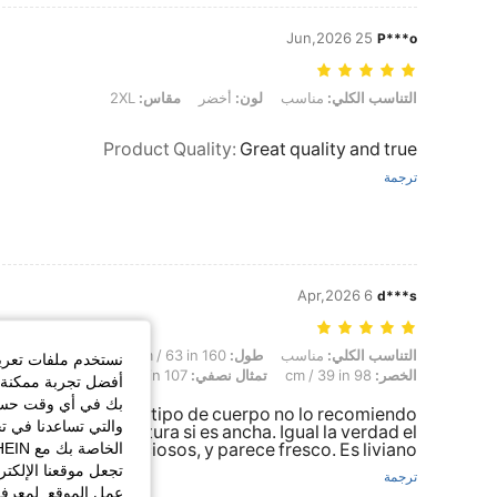
25 Jun,2026
P***o
التناسب الكلي: مناسب, لون: أخضر, مقاس: 2XL
التناسب الكلي:
مناسب
لون:
أخضر
مقاس:
2XL
Product Quality
:
Great quality and true
ترجمة
6 Apr,2026
d***s
التناسب الكلي: مناسب, طول: 160 cm / 63 in, الوزن: 71 kg / 157 lbs, شكل الجسم: تفاح, الوركين: 109 cm / 43 in, الخصر: 98 cm / 39 in, تمثال نصفي: 107 cm / 42.1 in, لون: أخضر, مقاس: 0XL
التناسب الكلي:
مناسب
طول:
160 cm / 63 in
الوزن:
71 kg / 157 lbs
نستخدم ملفات تعريف 
الخصر:
98 cm / 39 in
تمثال نصفي:
107 cm / 42.1 in
لون:
أخضر
أفضل تجربة ممكنة ع
بك في أي وقت حسب ا
onito, pero para mí tipo de cuerpo no lo recomiendo
والتي تساعدنا في ت
alta mucho la cintura si es ancha. Igual la verdad el
 y color son preciosos, y parece fresco. Es liviano.
تجعل موقعنا الإلكت
ترجمة
عمل الموقع. لمعرفة