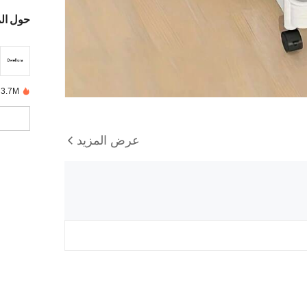
حول ال
3.7M تم بيعها مؤخرًا
عرض المزيد