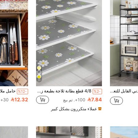
11
هذا الرف المعدني القابل للتعديل في الارتفاع والذي يوفر المساحة هو خيار مثالي للحمامات ومناطق الاستحمام والمساحات المعيشية الأخرى. يمكن استخدامه كرف تخزين متعدد الطبقات قائم بذاته أو كرف كتب أو خزانة، وهو أيضًا متنقل وسهل التجميع. مناسب للحمامات والمطابخ والمكاتب والدراسات والغرف المعيشية. كما أنه يشكل هدية عيد رائعة.
4/8 قطع بطانة ثلاجة بطبعة زهور صغيرة، حجم صغير (30 سم * 45 سم / 11.81 بوصة * 17.72 بوصة)، قابلة للغسل ومقاومة للماء والزيت، مناسبة لأرفف الثلاجة وأرفف الفريزر الزجاجية وأدراج الخزائن وغيرها
%12-
%2-
12.32
7.84
100+. تم بيع
30+. تم بيع
عملاء متكررون بشكل كبير