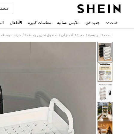
منظما
 navigate search
فئات
جديد في
ملابس نسائية
مقاسات كبيرة
الأطفال
الم
/
/
/
الصفحة الرئيسية
معيشة & منزلي
صندوق تخزين ومنظمة
خزنات ومنظما