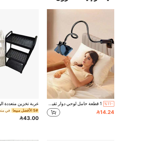
1 قطعة حامل لوحي دوار ثقيل الواجب، قاعدة دوارة 360° | ذراع قابلة للتعديل لحمل الهاتف/اللوحي، مناسب للسرير والمكتب والمطبخ والنادي الرياضي | هدية مثالية للطلاب والعاملين عن بعد وعشاق الطبخ
%11-
5# الأفضل مبيعا
14.24
43.00