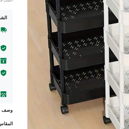
اكسب ح
الشح
وصف
المقاس