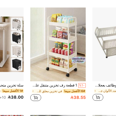
عربة تخزين متعددة الوظائف بعجلات دوارة - جهاز تخزين متعدد الوظائف مناسب للمطابخ وغرف المعيشة والنوم - يمكن تخزين القرطاسية والوجبات الخفيفة والأصناف الصغيرة وغيرها - بنية بلاستيكية متينة، عربة متعددة الوظائف، رفوف عمودية
1 قطعة رف تخزين متنقل على عجلات للحمام، متعدد الطبقات، منظم للوجبات الخفيفة للمطبخ والحمام، هدية عملية وأنيقة لحفلات العطلات والأعياد والسنة الجديدة، حل تخزين مدخر للمساحة وضروري لتنظيم المنزل
%1-
في متعدد الألوان جزيرة التخزين والعربات
1# الأفضل مبيعا
6# الأفضل مبيعا
في تخزين معلق للحمام جزيرة التخزين والعربات
38.00
38.55
10+. تم بيع