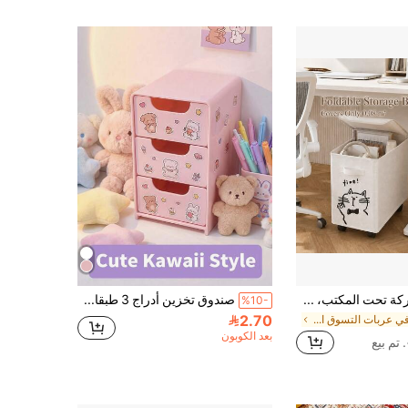
سلة تخزين متحركة تحت المكتب، خفيفة الوزن قابلة للطي محمولة موفرة للمساحة بنمط قطة لطيفة، عربة متحركة لمحطة العمل، لوازم العودة إلى المدرسة، مناسبة للمناسبات الخاصة الأخرى كهدايا للعائلة والأصدقاء والبالغين، معدات أساسية للمكتب والسكن الجامعي والمنزل
صندوق تخزين أدراج 3 طبقات للمجوهرات وإكسسوارات الشعر والأقراط والعناصر الصغيرة، منظم مكتب دراسة أثاث، صندوق تخزين المجوهرات، منظم مستحضرات التجميل بالأدراج، ديكور غرفة النوم، تنظيم سطح المكتب، تخزين أدراج المكتب المنزلي، مناسب للنساء
%10-
2.70
في عربات التسوق المحمولة
بعد الكوبون