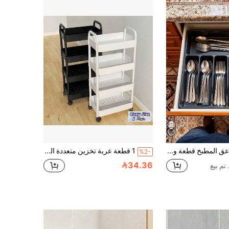
حامل ملاعق المطبخ قطعة واحدة، رف أدوات وأواني المائدة، صندوق منظم مسطح للأدراج للسكاكين والشوك والعيدان، صينية أواني المائدة داخل الخزانة، صينية منظمة مسطحة للأدوات، فاصل السكاكين والشوك والملاعق في الأدراج، صينية أواني المائدة
1 قطعة عربة تخزين متعددة الطبقات ثقيلة الوزن محمولة بعجلات سهلة التجميع وحدة رفوف بلاستيكية مدمجة تناسب المساحات الصغيرة المطبخ الحمام غرفة النوم المكتب المنزل الاستخدام التجاري ملحق تخزين
%2-
34.36