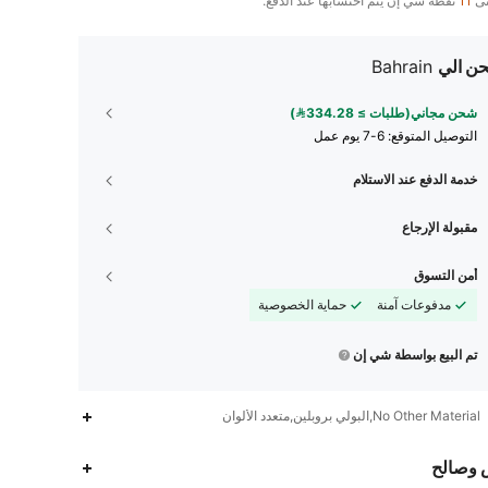
تى
11
نقطة شي إن يتم احتسابها عند الدفع.
ن الي
Bahrain
شحن مجاني(طلبات ≥ 334.28)
التوصيل المتوقع:
6-7 يوم عمل
خدمة الدفع عند الاستلام
مقبولة الإرجاع
أمن التسوق
مدفوعات آمنة
حماية الخصوصية
تم البيع بواسطة شي إن
No Other Material,البولي بروبلين,متعدد الألوان
92K
13K
4.87
 وصالح