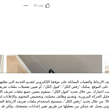
مفيد (0)
الارتباط والتقنيات المماثلة على موقعنا الإلكتروني لتقديم الخدمة التي تطلبه
لى الموقع. يمكنك "رفض الكل"، "قبول الكل"، أو تعيين تفضيلات ملفات تعريف
ختيارك. من خلال تحديد "قبول الكل"، سنقوم بتعيين جميع ملفات تعريف الارتب
حليل الحركة المرورية، وتقديم وظائف محسّنة، وتخصيص المحتوى والإعلانات لت
الخاصة بك مع SHEIN. من خلال تحديد "رفض الكل"، ستسمح باستخدام ملفات تعريف الارتباط 
روني يعمل. قد تتمكن من تعطيلها عن طريق تغيير إعدادات متصفحك، ولكن قد ي