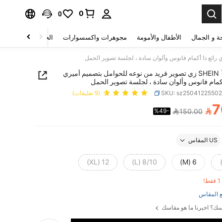
0
0
ة و الجمال
الأطفال والأمومة
مجوهرات واكسسوارات
الحقائب والأمتعة
SHEIN زي تصوير فريد من نوعه للحوامل بتصميم أميري
أكمام فانوس وألوان سادة ، لجلسة تصوير الحمل
SKU: sz2504122550
(9 تعليقات)
7

%49-
150.00
PRICE AND AVAILABIL
US المقاس
12 (XL)
8/10 (L)
6 (M)
!
 المقاس
ك؟ اخبرنا ما هو مقاسك