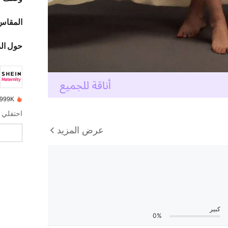
المقاس
حول ال
999K+ تم بيعها مؤخرًا
احتفلي 
عرض المزيد
كبير
0%