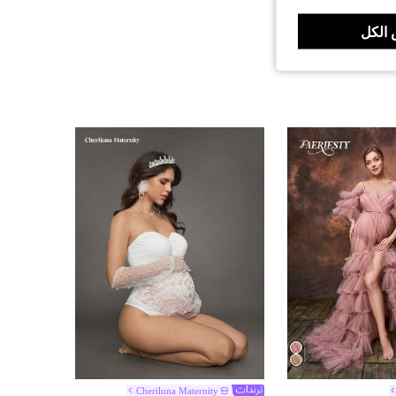
الكل
Cheriluna Maternity