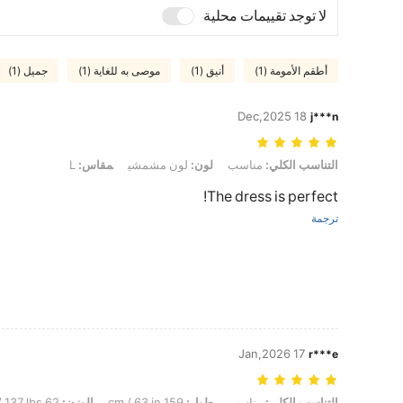
لا توجد تقييمات محلية
أطقم الأمومة (1)
أنيق (1)
موصى به للغاية (1)
جميل (1)
18 Dec,2025
j***n
التناسب الكلي: مناسب, لون: لون مشمشي, مقاس: L
التناسب الكلي:
مناسب
لون:
لون مشمشي
مقاس:
L
The dress is perfect!
ترجمة
17 Jan,2026
r***e
التناسب الكلي: مناسب, طول: 159 cm / 63 in, الوزن: 62 kg / 137 lbs, تمثال نصفي: 94 cm / 37 in, الخصر: 73 cm / 29 in, الوركين: 102 cm / 40 in, لون: لون مشمشي, مقاس: M
التناسب الكلي:
مناسب
طول:
159 cm / 63 in
الوزن:
62 kg / 137 lbs