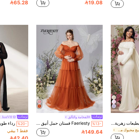
65.28
19.08
#الفخامة والتألق
JustVH
JustVH فستان حمل بطبعات زهرية بدون أكتاف، مناسب لحفلة استقبال المولود، فستان طويل بأسلوب عباءة شبكية بأكمام طويلة، يمكن استخدامه كإكسسوار للتصوير في الربيع والخريف
Faeriesty فستان حمل أنيق بدون أكتاف مع أكمام فانوس وتنورة تول انسيابية على شكل حرف A لحفلات العروس والعشاء الرسمي وحفلات الزفاف في فصل الخريف
%20-
%13-
في نسيج محبوك ملابس حفلات الأمومة والملابس الخاصة
فقط 1 بيقي
149.64
42.40