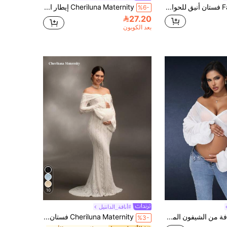
Faeriesty فستان أنيق للحوامل بكتف مكشوف وطبقات من التول، مناسب لحفلة استقبال المولود والمناسبات الرسمية | فستان ضيفة الزفاف، ملابس سهرة للخريف
Cheriluna Maternity إيطار الحوامل بشريط دانتيل مع كشكش، ملابس التصوير الفوتوغرافي
%6-
27.20
بعد الكوبون
10
#أناقة_الدانتيل
بلوزة شفافة من الشيفون المطوي بأكمام منتفخة للحوامل، مناسبة للتصوير الفوتوغرافي باللون الأبيض لفصل الخريف
Cheriluna Maternity فستان أنيق طويل بأكمام طويلة من الدانتيل الأبيض بقصة الأكتاف المنحدرة بتصميم الحورية، مناسب للزفاف والحفلات وحفلات استقبال المواليد والتصوير الفوتوغرافي للحوامل والمعمودية
%3-