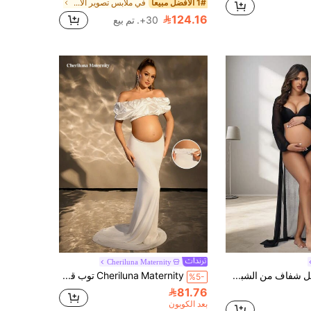
1# الأفضل مبيعا
في ملابس تصوير الأمومة
124.16
30+. تم بيع
Cheriluna Maternity
رداء طويل شفاف من الشبك بأكمام فانوس للحوامل، إكسسوار تصوير، أبيض ربيعي
Cheriluna Maternity توب قصير مثير للحوامل بياقة منحرفة الكتف مع تنورة ذات خصر منخفض وذيل طويل للتصوير الفوتوغرافي
%5-
81.76
بعد الكوبون