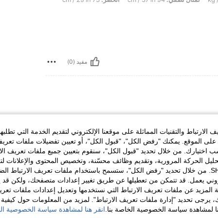
مفيد (0)
الارتباط والتقنيات المماثلة على موقعنا الإلكتروني لتقديم الخدمة التي تطلبه
Fabric is impressively heavy and good quality.
really well for photos. It doesn’t seem se
لى الموقع. يمكنك "رفض الكل"، "قبول الكل"، أو تعيين تفضيلات ملفات تعريف
ختيارك. من خلال تحديد "قبول الكل"، سنقوم بتعيين جميع ملفات تعريف الارتب
حليل الحركة المرورية، وتقديم وظائف محسّنة، وتخصيص المحتوى والإعلانات لت
الخاصة بك مع SHEIN. من خلال تحديد "رفض الكل"، ستسمح باستخدام ملفات تعريف الارتباط 
روني يعمل. قد تتمكن من تعطيلها عن طريق تغيير إعدادات متصفحك، ولكن قد ي
مفيد (0)
 المزيد عن ملفات تعريف الارتباط التي نستخدمها وتعديل إعدادات ملفات تعري
ك، يرجى تحديد "إدارة ملفات تعريف الارتباط". لمزيد من المعلومات حول كيفية مع
نا لمشاهدة سياسة الخصوصية الخاصة بنا.
انقر هنا لمشاهدة سياسة الخصوصية الخ
لمراجعات