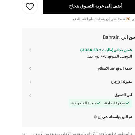
أضف إلى عربة التسوق بنجاح
تى
20
نقطة شي إن يتم احتسابها عند الدفع.
ن الي
Bahrain
شحن مجاني(طلبات ≥ 334.28)
التوصيل المتوقع:
6-7 يوم عمل
خدمة الدفع عند الاستلام
مقبولة الإرجاع
أمن التسوق
مدفوعات آمنة
حماية الخصوصية
تم البيع بواسطة شي إن
حزام,طقم قطعة واحدة 1,اكمام واسعة من الاعلى و ضيقة من الاسفل