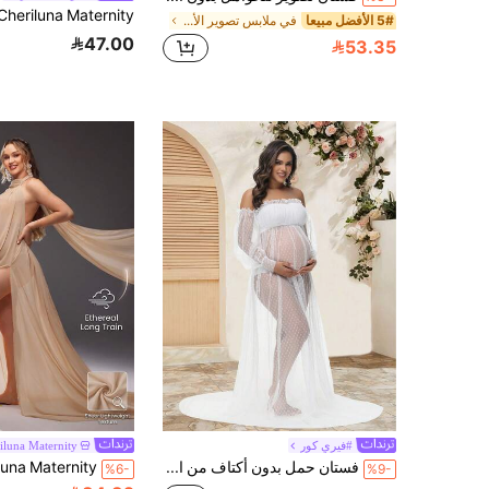
5# الأفضل مبيعا
في ملابس تصوير الأمومة
47.00
53.35
#فيري كور
iluna Maternity
فستان حمل بدون أكتاف من الشبك بنقاط بولكا، فستان بطبقة شفافة مناسب للتصوير الفوتوغرافي باللون الأبيض للخريف
%6-
%9-