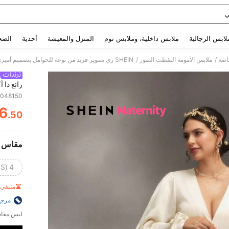
ي
Use up and down arrow keys to البحث الأخير and البحث والعثور. Press Enter to select.
لابس الرجالية
ملابس داخلية، وملابس نوم
المنزل والمعيشة
أحذية
الصح
/
/
خاصة
ملابس الأمومة التقطت الصور
SHEIN زي تصوير فريد من نوعه للحوامل بتصميم أميري رائع ذا أكمام فانوس وألوان سادة ، لجلسة تصوير الحمل
رائع ذا 
2048150
6
.50
ITY
مقاس
4 (S)
متبقي 1 فقط
مرجع
ليس مقاس