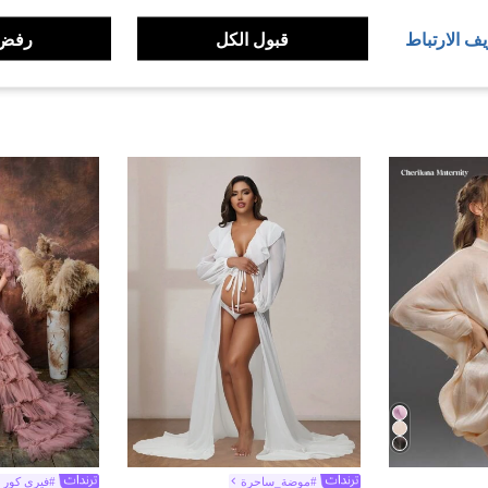
يف الارتباط
قبول الكل
رفض 
#موضة_ساحرة
#فيري كور