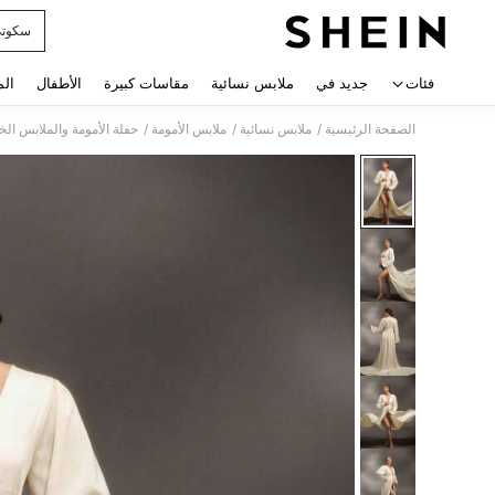
سكوت
 navigate search
فئات
جديد في
ملابس نسائية
مقاسات كبيرة
الأطفال
الم
/
/
/
الصفحة الرئيسية
ملابس نسائية
ملابس الأمومة
حفلة الأمومة والملابس ال