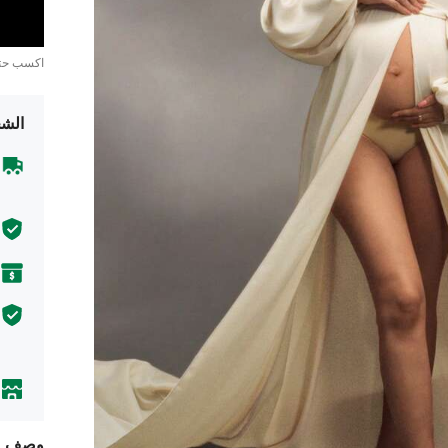
اكسب ح
الشح
وصف