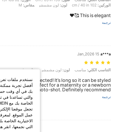
الوركين:
102 cm / 40 in
لون:
لون مشمشي
مقاس:
M
This is elegant 🥰❤️
ترجمة
15 Jan,2026
a***a
التناسب الكلي: مناسب, لون: لون مشمشي, مقاس: L
التناسب الكلي:
مناسب
لون:
لون مشمشي
مقاس:
L
نستخدم ملفات تعريف 
 Better than I expected! It’s long so it can be styled
e-through at all. Perfect for a maternity or a newborn
أفضل تجربة ممكنة ع
photo-shot. Definitely recommend!
بك في أي وقت حسب ا
والتي تساعدنا في ت
ترجمة
تجعل موقعنا الإلكت
عمل الموقع. لمعرفة
الاختيارية الخاصة ب
التي نجمعها، انقر ه
عرض المزيد من ا