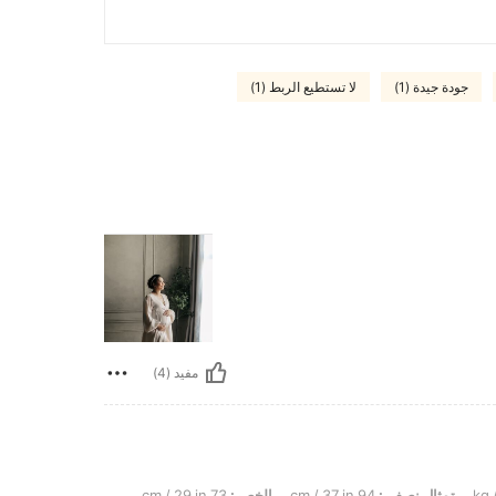
جودة جيدة (1)
لا تستطيع الربط (1)
مفيد (4)
تمثال نصفي:
94 cm / 37 in
الخصر:
73 cm / 29 in