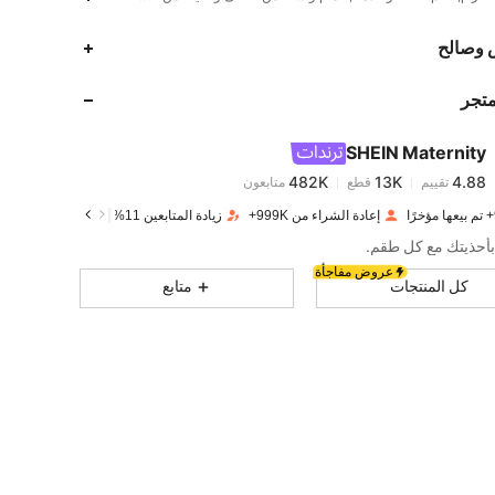
482K
13K
4.88
 وصالح
متجر
482K
13K
4.88
SHEIN Maternity
482K
13K
4.88
تقييم
قطع
متابعون
s***h
تم دفع
منذ 1 يوم
إعادة الشراء من 999K+
زيادة المتابعين 11%
482K
13K
4.88
بأحذيتك مع كل طقم.
عروض مفاجأة
كل المنتجات
متابع
482K
13K
4.88
482K
13K
4.88
482K
13K
4.88