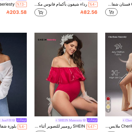
Cheriluna Maternity فستان شفاف ذو شقوق أمامية وخلفية، لون موحد، ملابس سيكسي للتصوير الفوتوغرافي للحوامل
رداء شيفون بأكمام فانوس مكشكشة للحوامل، مناسب للتصوير الفوتوغرافي في الربيع والخريف باللون الأبيض
%13-
%4-
203.58
82.56
4
JustVH
SHEIN Maternity
Cher
Cheriluna Maternity ملابس تصوير أنيقة وجذابة للحمل من قماش الشبك للون الواحد
SHEIN رومبير للتصوير أثناء الحمل مزينة بكشكشة الياقة ، لون أحمر
%4-
%47-