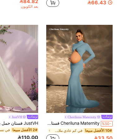
84.82
66.43
بعد الكوبون
JustVH
Cheriluna Maternity
Cheriluna Maternity فستان أمومة طويل الأكمام عالي الرقبة بألوان سادة مفرغ للصور الشخصية للأمهات
%50-
2# الأفضل مبيعا
10# الأفضل مبيعا
في كم عادي ملابس حفلات الأمومة والملابس الخاصة
110.00
33.50