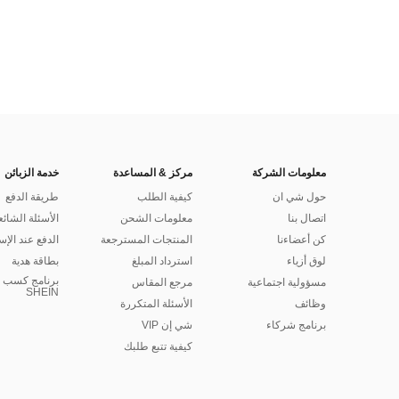
معلومات الشركة
مركز & المساعدة
خدمة الزبائن
حول شي ان
كيفية الطلب
طريقة الدفع
اتصال بنا
معلومات الشحن
الأسئلة الشائع
كن أعضاءنا
المنتجات المسترجعة
الدفع عند الإس
لوق أزياء
استرداد المبلغ
بطاقة هدية
برنامج كسب ا
مسؤولية اجتماعية
مرجع المقاس
SHEIN
وظائف
الأسئلة المتكررة
برنامج شركاء
شي إن VIP
كيفية تتبع طلبك