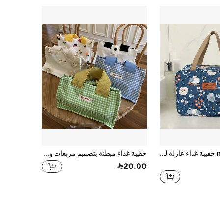
meetself حقيبة غداء عازلة للحرارة عالية الجودة، مناسبة للعمل والدراسة اليومية، سهلة الحمل، يمكن تعبئتها بالوجبات الخفيفة والفواكه وغيرها، تحافظ على طراوة الطعام، حقيبة غداء، صندوق غداء، حقيبة غداء للنساء، حقيبة نزهة، حقيبة تبريد، سعة كبيرة محمولة، ضروريات المدرسة والعطلات الصيفية
حقيبة غداء مبطنة بتصميم مربعات وخطوط لطيفة، حقيبة غداء مبطنة، حقيبة غداء للتخييم والنزهات الخارجية، صندوق غداء قابل لإعادة الاستخدام، حقيبة غداء للبالغين، 1 قطعة
20.00