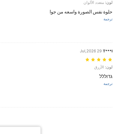
لون: متعدد الألوان
لون:
متعدد الألوان
حلوة نفس الصورة واسعه من جوا
ترجمة
29 Jul,2026
T***l
لون: الأزرق
لون:
الأزرق
גדוללל
ترجمة