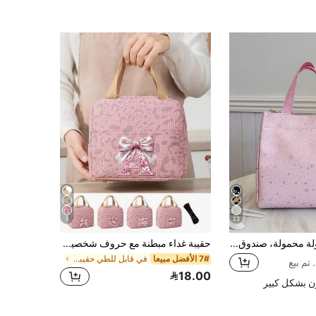
5
23
حقيبة غداء معزولة محمولة، صندوق غداء، حقيبة بنتو، حقيبة عزل الغداء، حقيبة غداء فاكهة كيوت سميكة للطلاب، حقيبة غداء نجمية غير متماثلة، حاوية غداء سعة كبيرة، ضروريات السفر
حقيبة غداء مبطنة مع حروف شخصية للنساء/الفتيات، حقيبة غداء معزولة بشكل جميل مع فيونكة، محكمة الإغلاق ومعزولة حرارياً، سعة كبيرة ناعمة، صندوق غداء قابل لإعادة الاستخدام. مناسبة للمكتب والمدرسة والنزهات والشاطئ وتخزين الفصل الدراسي، حقيبة غداء للنساء، حقيبة إكسسوارات المدرسة، هدية مثالية لعيد الميلاد وعودة إلى المدرسة وعيد الحب وعيد الأم والاستخدام اليومي، حقيبة غداء معزولة مقاومة للماء للنزهات والتخييم
7# الأفضل مبيعا
في قابل للطي حقيبة الغداء
18.00
ن بشكل كبير