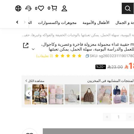
0
0
ة و الجمال
الأطفال والأمومة
مجوهرات واكسسوارات
الحقائب والأمتعة
meetself حقيبة غداء محمولة معزولة فاخرة وعصرية وكاجوال، مناسبة للعمل والدراسة اليومية، سهلة الحمل، يمكن تعبئتها بالوجبات الخفيفة والفواكه وغيرها، حقيبة يد للحفاظ على الطزاجة
meetself حقيبة غداء محمولة معزولة فاخرة وعصرية وكاجوال،
لعمل والدراسة اليومية، سهلة الحمل، يمكن تعبئتها
 الخفيفة والفواكه وغيرها، حقيبة يد للحفاظ على الطزاجة
SKU: sg26032311190178
(3 تعليقات)
1

%20-
23.00
PRICE AND AVAILABIL
منتجات المشابهة في المخزون
مشاهدة الكل
تم بيع هذا المنتج.