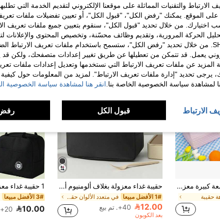
الارتباط والتقنيات المماثلة على موقعنا الإلكتروني لتقديم الخدمة التي تطلبه
لى الموقع. يمكنك "رفض الكل"، "قبول الكل"، أو تعيين تفضيلات ملفات تعريف
ختيارك. من خلال تحديد "قبول الكل"، سنقوم بتعيين جميع ملفات تعريف الارتب
حليل الحركة المرورية، وتقديم وظائف محسّنة، وتخصيص المحتوى والإعلانات لت
الخاصة بك مع SHEIN. من خلال تحديد "رفض الكل"، ستسمح باستخدام ملفات تعريف الارتباط 
روني يعمل. قد تتمكن من تعطيلها عن طريق تغيير إعدادات متصفحك، ولكن قد ي
 المزيد عن ملفات تعريف الارتباط التي نستخدمها وتعديل إعدادات ملفات تعري
ك، يرجى تحديد "إدارة ملفات تعريف الارتباط". لمزيد من المعلومات حول كيفية مع
نا لمشاهدة سياسة الخصوصية الخاصة بنا.
انقر هنا لمشاهدة سياسة الخصوصية الخ
يف الارتباط
قبول الكل
رفض 
حقيبة نزهة خارجية بسعة كبيرة معزولة للساخن والبارد، حقيبة غداء بنمط ماسي مع سحاب، حقيبة بينتو للطلاب، حقيبة يد محمولة، حقائب غداء
حقيبة غداء معزولة بغلاف ألومنيوم أحادي اللون قطعة واحدة، حقيبة غداء محمولة للعمل والمدرسة، حقيبة لوازم المدرسة، حقيبة غداء للنساء، حقيبة تبريد، اكسسوارات للنزهات والمدرسة
ة حقيبة
1# الأفضل مبيعا
في متعدد الألوان حقائب التبريد
3# الأفضل مبيعا
12.00
40+. تم بيع
10.00
20+. تم بيع
بعد الكوبون