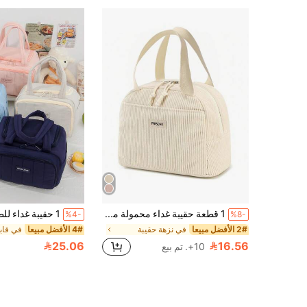
1 قطعة حقيبة غداء محمولة من قماش أكسفورد معزولة، مستطيلة الشكل، مع طبقة من رقائق الألومنيوم، حقيبة حرارية معزولة قابلة لإعادة الاستخدام، مناسبة للطلاب وموظفي المكاتب والنزهات الخارجية، تحافظ على الدفء والطزاجة، مقاومة للماء، مناسبة للخريف والشتاء، يمكن وضعها مباشرة، هدية مثالية للمعلمين والأصدقاء والعائلة، لوازم مدرسية أساسية ومعدات سفر لعيد الحب والعودة إلى المدرسة وعيد الميلاد والعطلات الأخرى
%4-
%8-
2# الأفضل مبيعا
في نزهة حقيبة
4# الأفضل مبيعا
25.06
16.56
10+. تم بيع