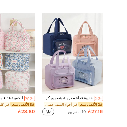
حقيبة غداء معزولة بتصميم كرتوني - حقيبة عازلة للحرارة مقاومة للماء بتصميم كاواييي جميل - حقيبة غداء سميكة مناسبة للطلاب والنساء والفتيات للاستخدام اليومي، هدية عيد الميلاد، عودة إلى المدرسة، حقيبة غداء كبيرة السعة مناسبة للرجال والسفر
%10-
%3-
2# الأفضل مبيعا
في أجواء الصيف حقائب وجبات
8# الأفضل مبيعا
28.80
27.16
10+. تم بيع