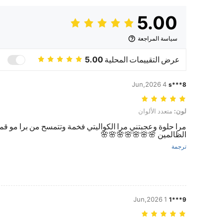
5.00
سياسة المراجعة
عرض التقييمات المحلية
5.00
4 Jun,2026
s***8
لون: متعدد الألوان
لون:
متعدد الألوان
مرا حلوة وعجبتني مرا الكواليتي فخمة وتتمسح من برا مو قم
الظالمين 🌸🌸🌸🌸🌸🌸🌸
ترجمة
1 Jun,2026
9***1