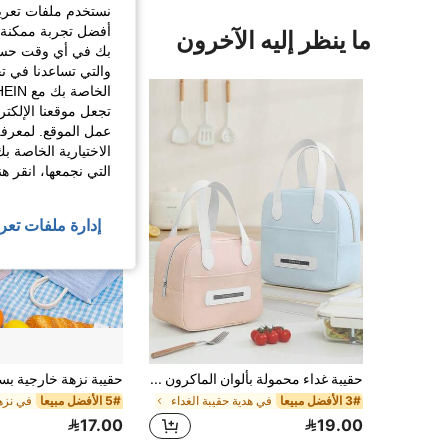
نستخدم ملفات تعريف 
أفضل تجربة ممكنة ع
ما ينظر إليه الآخرون
بك في أي وقت حسب ا
والتي تساعدنا في ت
تجعل موقعنا الإلكت
عمل الموقع. لمعرفة
الاختيارية الخاصة ب
التي نجمعها، انقر ه
إدارة ملفات تعر
حقيبة غداء محمولة بألوان الماكرون معزولة، حقيبة غداء حرارية بسعة كبيرة محمولة باليد، حقيبة بينتو قابلة لإعادة الاستخدام ومقاومة للتسرب، مناسبة للعمل والمكتب والمدرسة والنزهات والتخييم لتخزين الطعام، حقيبة تبريد بألوان ناعمة لطيفة، ضرورية للعودة إلى المدرسة، هدية مثالية لتخزين الغداء للنساء
3# الأفضل مبيعا
في هدية حقيبة الغداء
5# الأفضل مبيعا
في نزه
17.00
19.00