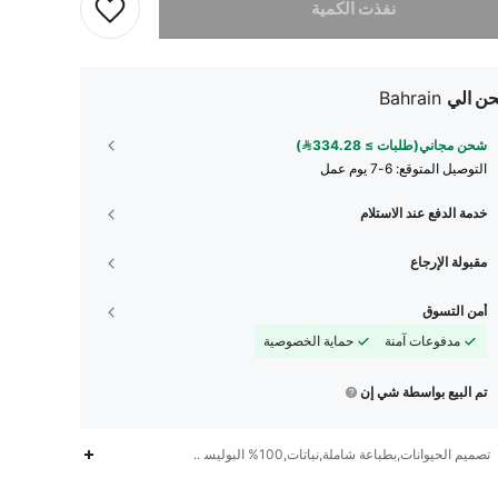
نفذت الكمية
ن الي
Bahrain
شحن مجاني(طلبات ≥ 334.28)
التوصيل المتوقع:
6-7 يوم عمل
خدمة الدفع عند الاستلام
مقبولة الإرجاع
أمن التسوق
مدفوعات آمنة
حماية الخصوصية
تم البيع بواسطة شي إن
1.2K
56
4.93
تصميم الحيوانات,بطباعة شاملة,نباتات,100% البوليستر
1.2K
56
4.93