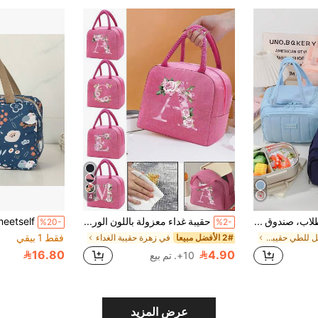
4
1 حقيبة غداء للطلاب، صندوق غداء معزول، حقيبة وجبات بنمط شبكة السحاب، حقيبة بينتو لموظفي المكتب، حقيبة غداء مبطنة للسفر
حقيبة غداء معزولة باللون الوردي، حقيبة تبريد، حقيبة حمل، صندوق غداء، كمادة ثلج، حقيبة غداء بنمط أبجدي وزهري، حقيبة قماشية خفيفة محمولة لتنظيم الغداء، مناسبة للعودة إلى المدرسة والجامعة والمكتب والتخييم والنزهات، تخزين المطبخ والإكسسوارات، صندوق غداء للنساء، حقيبة غداء مقاومة للماء للسفر المدرسي
%20-
%2-
فقط 1 بيقي
في قابل للطي حقيبة الغداء
2# الأفضل مبيعا
في زهرة حقيبة الغداء
16.80
4.90
10+. تم بيع
عرض المزيد