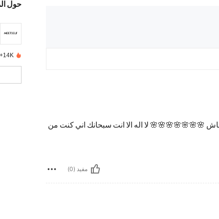
حول ال
14K+ تم بيعها مؤخرًا
اش 🌸🌸🌸🌸🌸🌸🌸 لا اله الا انت سبحانك اني كنت من
مفيد (0)