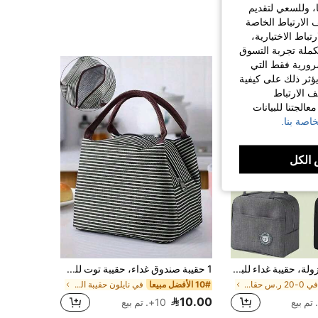
ا، وللسعي لتقديم
 الارتباط الخاصة
اط الاختيارية،
كملة تجربة التسوق
الضرورية فقط التي
ؤثر ذلك على كيفية
ف الارتباط
الجتنا للبيانات
اصة بنا.
الكل
1 حقيبة غداء معزولة، حقيبة غداء للبنات، صندوق غداء، حقيبة ظهر مبردة، أساسيات النزهة، حقيبة غداء مدرسية معزولة، صندوق مبرد، حقيبة حمل، صندوق غداء، كتلة ثلج، ملحقات التخييم، حقيبة غداء نسائية، حقيبة شاطئ، حقيبة غداء للتخييم، صندوق غداء للتخييم، حقيبة تخزين غداء محمولة خفيفة الوزن، حقيبة غداء للنزهة والمدرسة والعمل، حقيبة تنظيم للمدرسة، حقيبة تخزين للمعلم، حقيبة للفصل الدراسي
1 حقيبة صندوق غداء، حقيبة توت للطلاب، حقيبة غداء محمولة من رقائق الألومنيوم مقاومة للماء، صندوق غداء معزول، حاوية غداء مدرسية، حقيبة طعام محمولة، حقيبة طعام للمكتب، حقيبة نزهة مقاومة للماء، صندوق بينتو، حقيبة نزهة للتخييم، حقيبة نزهة للسفر، لوازم مدرسية، لوازم جامعية، ضروريات السفر، حقيبة نسائية معزولة، حقيبة لوازم العودة للمدرسة للنساء، إكسسوارات مدرسية
في 0-20 ر.س حقائب وجبات
10# الأفضل مبيعا
في نايلون حقيبة الغداء
10.00
10+. تم بيع