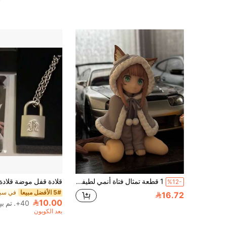
1 قطعة تمثال فتاة أنمي لطيفة جالسة مع أذني قطة وردية من الفاصوليا وعباءة بغطاء رأس - 3.54 بوصة من مادة PVC قابلة للجمع، ألوان مختلطة، هدية محمولة متينة، مناسبة لعشاق الأنمي، ديكور المنزل، تمثال أنمي، تصميم حيوي
%12-
5# الأفضل مبيعا
16.72
10.00
40+. تم بيع
بعد الكوبون