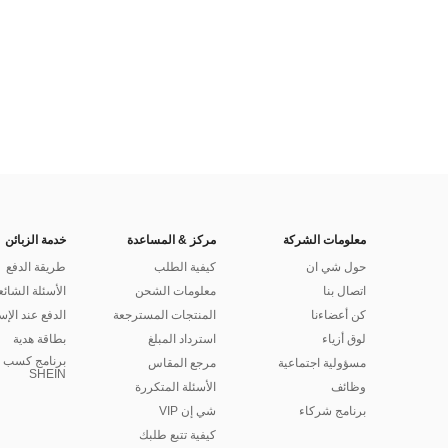
معلومات الشركة
مركز & المساعدة
خدمة الزبائن
حول شي ان
كيفية الطلب
طريقة الدفع
اتصال بنا
معلومات الشحن
الأسئلة الشائع
كن أعضاءنا
المنتجات المسترجعة
الدفع عند الإس
لوق أزياء
استرداد المبلغ
بطاقة هدية
برنامج كسب ا
مسؤولية اجتماعية
مرجع المقاس
SHEIN
وظائف
الأسئلة المتكررة
برنامج شركاء
شي إن VIP
كيفية تتبع طلبك