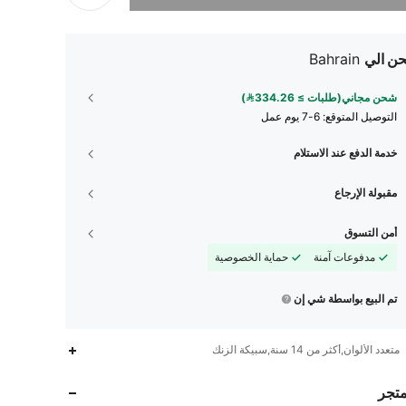
ن الي
Bahrain
شحن مجاني(طلبات ≥ 334.26)
التوصيل المتوقع:
6-7 يوم عمل
خدمة الدفع عند الاستلام
مقبولة الإرجاع
أمن التسوق
مدفوعات آمنة
حماية الخصوصية
تم البيع بواسطة شي إن
170
45
4.32
متعدد الألوان,أكثر من 14 سنة,سبيكة الزنك
متجر
170
45
4.32