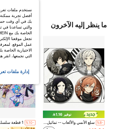
نستخدم ملفات تعريف 
أفضل تجربة ممكنة ع
بك في أي وقت حسب ا
ما ينظر إليه الآخرون
والتي تساعدنا في ت
تجعل موقعنا الإلكت
عمل الموقع. لمعرفة
الاختيارية الخاصة ب
التي نجمعها، انقر ه
إدارة ملفات تعر
توفير 1.16
سلع الأنمي والألعاب -- تماثيل، لوازم التنكر، تمائم، منصات عرض، عناصر ديكورية، دبابيس/شارات، ملصقات الشخصيات، إكسسوارات ديكورية -- مناسبة كهدايا
%10-
%8-
8# الأفضل مبيعا