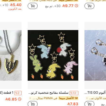
5.40
10+. تم بيع
9.77
30+. تم بيع
بعد الكوبون
سلسلة مفاتيح ألبوم C0RTIS GO! هدية دعم المعجبين بالموضة ما تريده رحلة السعادة Kpop، C0RTIS / ألبوم GO! / الموضة / ما تريده / رحلة السعادة / Kpop / سلسلة مفاتيح / هدية / بضاعة
سلسلة مفاتيح شخصية كرتونية جينز جديدة، هارين، هاني، دانييل، مينجي، هاي إين، دمية حيوان ناعمة، قلادة ظريفة لحقيبة الظهر الطالبية، تميمة لحقيبة سلسلة المفاتيح للصديق المقرب، هدية عيد ميلاد، هدية عطلة
%2-
%13-
في متعدد الألوان تمثال، ماكيت، وتمثال نصفي مجسمات
1# الأفضل مبيعا
في PMMA تمثال، ماكيت، وتمثال نصفي مجسمات الحركة
6.85
7.83