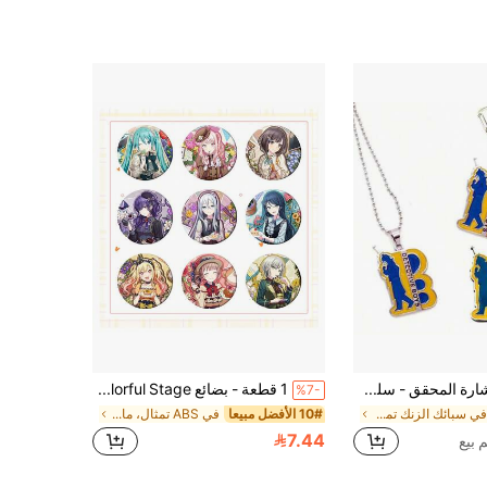
1 قطعة شارة المحقق - سلسلة مفاتيح المحقق - طراز معدني كامل - دعامة تنكرية - ديكور المنزل - سلسلة مفاتيح الحقيبة الظهرية - هدية عيد الميلاد/العطلات - هدية هالوين - هدية عيد الميلاد - هدية - لعبة
1 قطعة - بضائع Project Sekai: Colorful Stage! - - ساكي تينما - رين كاجامين - لين كاجامين - تمثال أنمي - سلسلة مفاتيح أنمي - إيتشيكا هوشينو - تعليقات حقيبة - هدية عيد الميلاد - هدية هالوين - هدية ليلة عيد الميلاد - عيد الفصح
%7-
في سبائك الزنك تمثال، ماكيت، وتمثال نصفي مجسمات ال
10# الأفضل مبيعا
في ABS تمثال، ماكيت، وتمثال نصفي مجسمات الحركة
7.44