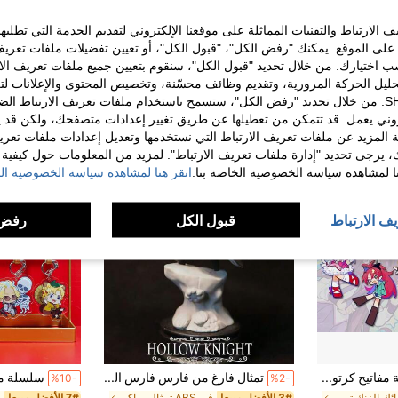
الارتباط والتقنيات المماثلة على موقعنا الإلكتروني لتقديم الخدمة التي تطلبه
لى الموقع. يمكنك "رفض الكل"، "قبول الكل"، أو تعيين تفضيلات ملفات تعريف
ختيارك. من خلال تحديد "قبول الكل"، سنقوم بتعيين جميع ملفات تعريف الارتب
حليل الحركة المرورية، وتقديم وظائف محسّنة، وتخصيص المحتوى والإعلانات لت
الخاصة بك مع SHEIN. من خلال تحديد "رفض الكل"، ستسمح باستخدام ملفات تعريف الارتباط 
روني يعمل. قد تتمكن من تعطيلها عن طريق تغيير إعدادات متصفحك، ولكن قد ي
 المزيد عن ملفات تعريف الارتباط التي نستخدمها وتعديل إعدادات ملفات تعري
ك، يرجى تحديد "إدارة ملفات تعريف الارتباط". لمزيد من المعلومات حول كيفية مع
نا لمشاهدة سياسة الخصوصية الخاصة بنا.
انقر هنا لمشاهدة سياسة الخصوصية الخ
يف الارتباط
قبول الكل
رفض 
1 قطعة سلسلة مفاتيح كرتون أنمي، سلسلة مفاتيح أكريليك أنمي الوجه، إكسسوار سلسلة مفاتيح فاخر للحقيبة، هدية محبي الأنمي للعائلة والأصدقاء، هدية عيد الميلاد/عيد الهالوين/
تمثال فارغ من فارس فارس الفارس ، تمثال تذكاري هدية ديكور
%10-
%2-
في سبائك الزنك تمثال، ماكيت، وتمثال نصفي مجسمات ال
3# الأفضل مبيعا
في ABS تمثال، ماكيت، وتمثال نصفي مجسمات الحركة
7# الأفضل مبيعا