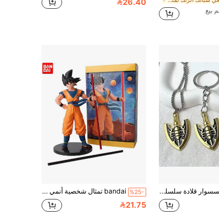
26.40
1 قطعة إكسسوار قلادة سلسلة مفاتيح لعبة نموذج من سلع الأفلام والتلفزيون هدية عيد ميلاد هدية عطلة هدية مثالية لعبة
bandai تمثال شخصية أنمي كاكاروت سوبر من مادة PVC، مجسم أكشن قابل للجمع، قطعة ديكور وهدية | هدية مثالية لعيد الهالوين - عيد الميلاد والذكرى السنوية والتخرج والعودة للمدرسة وموسم الزفاف والعطلات، قطعة عرض للمعجبين والمجمعين، هدية حفلة بموضوع أنمي وإكسسوار تنكري، هدية قابلة للجمع، مقتنيات أنمي للبالغين
%25-
21.75