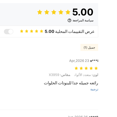
5.00
سياسة المراجعة
عرض التقييمات المحلية
5.00
جميل (1)
23 Apr,2026
o***i
لون: متعدد الألوان, مقاس: X3959
لون:
متعدد الألوان
مقاس:
X3959
رائعه جميله جدا للبنوتات الحلوات
ترجمة