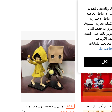
ا، وللسعي لتقديم
 الارتباط الخاصة
اط الاختيارية،
كملة تجربة التسوق
الضرورية فقط التي
ؤثر ذلك على كيفية
ف الارتباط
الجتنا للبيانات
اصة بنا.
الكل
سلسلة مفاتيح أكريليك الوجه من أنمي طوكيو ريفينجرز - سلسلة مفاتيح كرتونية جميلة لحقيبة، حقيبة السفر، قلادة الهاتف وزينة السيارة
تمثال شخصية الرسوم المتحركة مونو رقم 6 من Little Nightmare، ديكور مكتبي للجمع، هدية عيد الميلاد والهالوين
%12-
في سبائك الزنك تمثال، ماكيت، وتمثال نصفي مجسمات ال