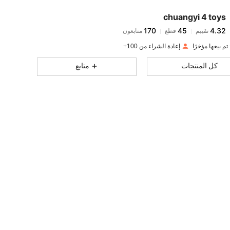
chuangyi 4 toys
170
45
4.32
تقييم
قطع
متابعون
e***a
تم دفع
منذ 1 يوم
إعادة الشراء من 100+
170
45
4.32
كل المنتجات
متابع
170
45
4.32
170
45
4.32
170
45
4.32
170
45
4.32
170
45
4.32