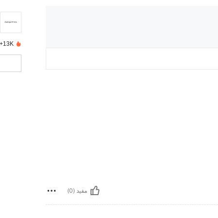
13K+ تم بيعها مؤخرًا
مفيد (0)