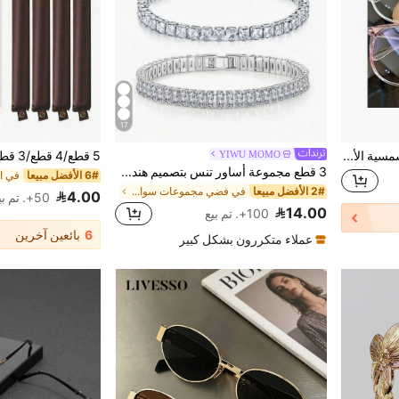
17
3 أزواج من النظارات الشمسية الأنيقة بدون وصفة طبية، عدسات شفافة، للجنسين، بإطارات باللون الأسود والوردي والشفاف
YIWU MOMO
3 قطع مجموعة أساور تنس بتصميم هندسي دائري ومربع من الزركونيا اللامعة، مناسبة للنساء والفتيات للارتداء اليومي
6# الأفضل مبيعا
2# الأفضل مبيعا
في فضي مجموعات سوار المرأة
4.00
50+. تم بيع
14.00
100+. تم بيع
6
بائعين آخرين
عملاء متكررون بشكل كبير