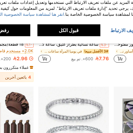
 المزيد عن ملفات تعريف الارتباط التي نستخدمها وتعديل إعدادات ملفات تعري
ك، يرجى تحديد "إدارة ملفات تعريف الارتباط". لمزيد من المعلومات حول كيفية مع
نا لمشاهدة سياسة الخصوصية الخاصة بنا.
انقر هنا لمشاهدة سياسة الخصوصية الخ
يف الارتباط
قبول الكل
رفض 
19
18
1# الأفضل مبيعا
3/1 قطعة مجموعة أساور مفتوحة بتصميم موجي من مادة الأكريليك CCB بأسلوب بسيط عتيق للنساء، مناسبة للارتداء اليومي، قابلة للتكديس، مثالية كهدايا للعطلات
ساعة نسائية بطراز عتيق، ساعة كوارتز صغيرة عالية الجودة للطلاب، تصميم بريطاني فاخر
%1-
%3-
2.0K+ مستخدم قام بإعادة الشراء
في متعدد الألوان أساور نسائية
3# الأفضل مبيعا
في يوميا المرأة ساعات الكوارتز
1# الأفضل مبيعا
1# الأفضل مبيعا
2.0K+ مستخدم قام بإعادة الشراء
2.0K+ مستخدم قام بإعادة الشراء
2.96
7.76
600+. تم بيع
200+. تم بيع
1# الأفضل مبيعا
2.0K+ مستخدم قام بإعادة الشراء
عملاء متكررون ب
4
بائعين آخرين