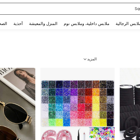
اد
Use up and down arrow keys to البحث الأخير and البحث والعثور. Press Enter to select.
لابس الرجالية
ملابس داخلية، وملابس نوم
المنزل والمعيشة
أحذية
الصح
المزيد