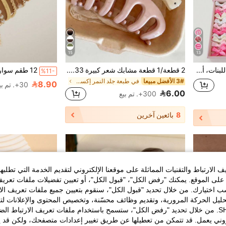
15
13
534 قطعة مشابك شعر وردية للبنات، أربطة شعر مطاطية، أذن أرنب، مشابك تمساح، إكسسوارات شعر متعددة الاستخدامات للاستخدام اليومي، للمراهقات
2 قطعة/1 قطعة مشابك شعر كبيرة 4.33 بوصة/11 سم، مشابك شعر أنيقة بنقاط البولكا & وردي سادة بتصميم بسيط لذيل الحصان الكثيف إكسسوار تصفيف يومي
%11-
3# الأفضل مبيعا
في طبعة جلد النمر إكسسوارات شعر للنساء
8.90
30+. تم بيع
6.00
300+. تم بيع
8
بائعين آخرين
الارتباط والتقنيات المماثلة على موقعنا الإلكتروني لتقديم الخدمة التي تطلبه
لى الموقع. يمكنك "رفض الكل"، "قبول الكل"، أو تعيين تفضيلات ملفات تعريف
ختيارك. من خلال تحديد "قبول الكل"، سنقوم بتعيين جميع ملفات تعريف الارتب
حليل الحركة المرورية، وتقديم وظائف محسّنة، وتخصيص المحتوى والإعلانات لت
الخاصة بك مع SHEIN. من خلال تحديد "رفض الكل"، ستسمح باستخدام ملفات تعريف الارتباط 
روني يعمل. قد تتمكن من تعطيلها عن طريق تغيير إعدادات متصفحك، ولكن قد ي