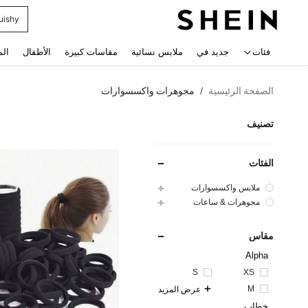
كفر ايب
 navigate search
فئات
جديد في
ملابس نسائية
مقاسات كبيرة
الأطفال
الم
الصفحة الرئيسية
مجوهرات واكسسوارات
/
تصنيف
الفئات
ملابس واكسسوارات
مجوهرات & ساعات
مقاس
Alpha
S
XS
M
عرض المزيد
خطاب