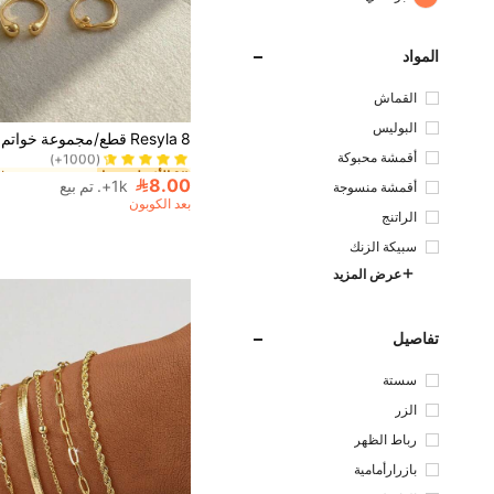
المواد
القماش
1# الأفضل مبيعا
البوليس
(1000+)
تر
أقمشة محبوكة
1# الأفضل مبيعا
1# الأفضل مبيعا
(1000+)
(1000+)
8.00
1k+. تم بيع
أقمشة منسوجة
1# الأفضل مبيعا
بعد الكوبون
(1000+)
الراتنج
سبيكة الزنك
عرض المزيد
تفاصيل
سستة
الزر
رباط الظهر
بازرارأمامية