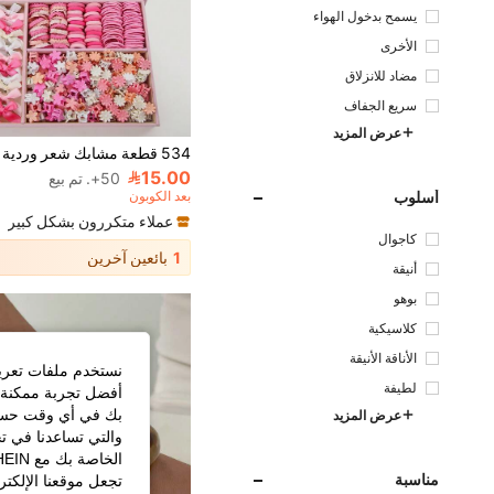
يسمح بدخول الهواء
الأخرى
مضاد للانزلاق
سريع الجفاف
عرض المزيد
15.00
50+. تم بيع
أسلوب
بعد الكوبون
عملاء متكررون بشكل كبير
كاجوال
1
بائعين آخرين
أنيقة
بوهو
كلاسيكية
الأناقة الأنيقة
نستخدم ملفات تعريف 
لطيفة
أفضل تجربة ممكنة ع
بك في أي وقت حسب ا
عرض المزيد
والتي تساعدنا في ت
مناسبة
تجعل موقعنا الإلكت