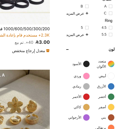
B
A
C
عرض المزيد
Ring
2.3K+ مستخدم قام بإعادة الشراء
(1000+)
5
4.5
2.3K+ مستخدم قام بإعادة الشراء
2.3K+ مستخدم قام بإعادة الشراء
5.5
عرض المزيد
(1000+)
(1000+)
2.3K+ مستخدم قام بإعادة الشراء
3.00
40+. تم بيع
(1000+)
لون
معدل إرجاع منخفض
متعدد
الأسود
الألوان
أبيض
وردي
الأزرق
رمادي
أخضر
الأحمر
أصفر
كاكي
بني
الأرجواني
برتقالي