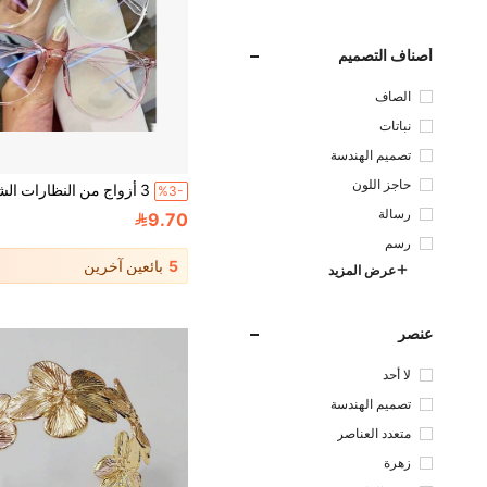
أصناف التصميم
الصاف
نباتات
تصميم الهندسة
حاجز اللون
%3-
رسالة
9.70
رسم
5
بائعين آخرين
عرض المزيد
عنصر
لا أحد
تصميم الهندسة
متعدد العناصر
زهرة