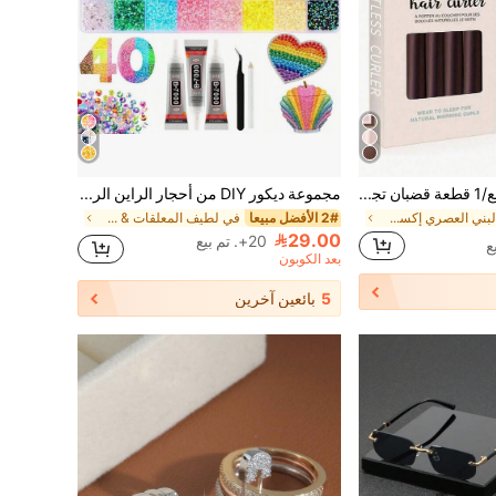
5 قطع/4 قطع/3 قطع/1 قطعة قضبان تجعيد بدون حرارة + قبعة نوم (معلبة)، أداة تجعيد فضفاضة، بكرات شعر حريرية، عصابة رأس نوم مرنة، إكسسوارات الشعر
مجموعة ديكور DIY من أحجار الراين الراتنجية ذات القاعدة المسطحة 40 شبكة بألوان مختلطة، تشمل ملقط وقلم تنقيط وغراء B7000، مناسبة لصنع المجوهرات اليدوية وأغطية الهواتف والقبعات وديكورات أحجار الراين DIY الأخرى
في البني العصري إكسسوارات
2# الأفضل مبيعا
في لطيف المعلقات & سحر
29.00
20+. تم بيع
بعد الكوبون
5
بائعين آخرين