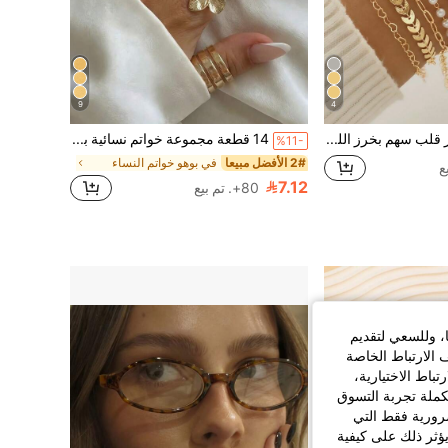
9
4
12 طقم سوار قلب سهم بخرز اللؤلؤ والكريستال ذات تصميم بسيط أنيق، هدية مناسبة للصديقة/ الصديقة، مناسبة للارتداء اليومي والذهاب إلى العمل والعطلات والمناسبات
14 قطعة مجموعة خواتم نسائية بأسلوب بوهيمي ذهبي لعطلة الشاطئ، خواتم متعددة الطبقات بتصميم غير متماثل من اللؤلؤ الصناعي وزهرة عباد الشمس والأصداف، كاجوال ومتعددة الاستخدامات، مناسبة للعطلات والتصوير والارتداء اليومي والمواعدة
%11-
2# الأفضل مبيعا
في بوهو خواتم النساء
7.12
80+. تم بيع
ا، وللسعي لتقديم
 الارتباط الخاصة
اط الاختيارية،
كملة تجربة التسوق
الضرورية فقط التي
ؤثر ذلك على كيفية