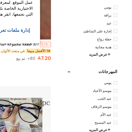
عمل الموقع. لمعرفة
يومي
الاختيارية الخاصة ب
التي نجمعها، انقر ه
براقة
عيد
إدارة ملفات تعر
إجازة على الشاطئ
حفلة زواج
%10-
هدية مجانية
1# الأفضل مبيعا
عرض المزيد
7.20
80+. تم بيع
المهرجانات
يومي
موسم الأعياد
عيد الحب
موسم الزفاف
عيد الأم
عيد المسيح
عرض المزيد