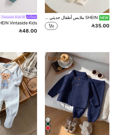
SHEIN ملابس أطفال حديثي الولادة للأولاد والبنات خريف/شتاء بدلة رومبير محبوكة بتصميم دب لطيف بدلة زحف لطيفة ملابس أطفال للجنسين ملابس شتوية للأطفال
Vintaside Kids
NEW
35.00
48.00
5