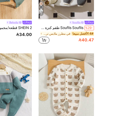
7
Bebeilu
Souflis
Souflis Souflis طقم كنزة صوفية بياقة طاقم وأكمام راجلان مخطط وبنطال محبوك للأطفال الصبيان، خريفي
%29-
4# الأفضل مبيعا
في مطرز ملابس تريكو للأولاد الصغار
34.00
40.47