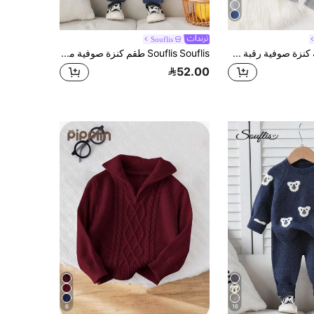
Souflis
SHEIN مجموعة كنزة صوفية رقبة عالية مربعة وبنطلون جوجر للأطفال الصبيان/البنات، مناسبة للارتداء في فصلي الخريف والشتاء، 2 قطعة/مجموعة
Souflis Souflis طقم كنزة صوفية مخططة طويلة الأكمام كاجوال وجميلة للأطفال الصغار، خريف/شتاء
52.00
6
16