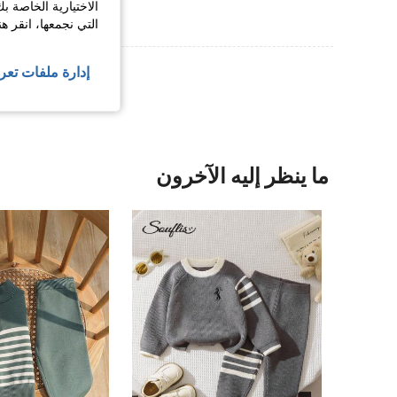
الاختيارية الخاصة ب
التي نجمعها، انقر ه
عرض المزيد من ا
إدارة ملفات تعر
ما ينظر إليه الآخرون