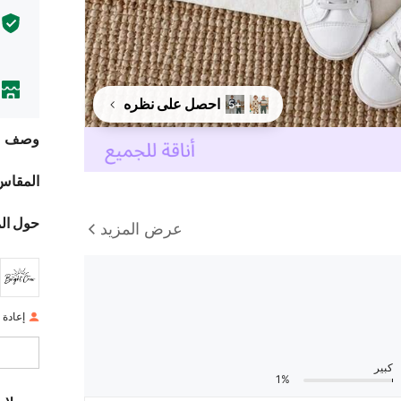
احصل على نظره
+5
وصف
المقاس
حول ال
عرض المزيد
إعادة ا
كبير
1%