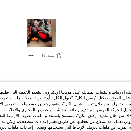
مفيد (16)
الخصر:
75 cm / 30 in
الوركين:
88 cm / 35 in
الارتباط والتقنيات المماثلة على موقعنا الإلكتروني لتقديم الخدمة التي تطلبه
لى الموقع. يمكنك "رفض الكل"، "قبول الكل"، أو تعيين تفضيلات ملفات تعريف
ختيارك. من خلال تحديد "قبول الكل"، سنقوم بتعيين جميع ملفات تعريف الارتب
حليل الحركة المرورية، وتقديم وظائف محسّنة، وتخصيص المحتوى والإعلانات لت
الخاصة بك مع SHEIN. من خلال تحديد "رفض الكل"، ستسمح باستخدام ملفات تعريف الارتباط 
روني يعمل. قد تتمكن من تعطيلها عن طريق تغيير إعدادات متصفحك، ولكن قد ي
 المزيد عن ملفات تعريف الارتباط التي نستخدمها وتعديل إعدادات ملفات تعري