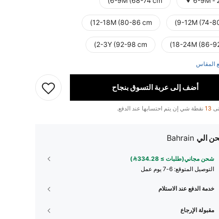
6-9M (68-74 cm)
6-9M - 
12-18M (80-86 cm)
9-12M (74-
2-3Y (92-98 cm)
18-24M (86-
 المقاس
أضف إلى عربة التسوق بنجاح
تى
13
نقطة شي إن يتم احتسابها عند الدفع.
ن الي
Bahrain
شحن مجاني(طلبات ≥ 334.28)
التوصيل المتوقع:
6-7 يوم عمل
خدمة الدفع عند الاستلام
مقبولة الإرجاع