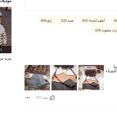
موديلا
أطقم الشتاء (52)
هدية (23)
رائع (49)
 مفقودة (24)
11 المن
مزيد من 
ا
لشتاء
مفيد (17)