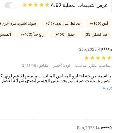
عرض التقييمات المحلية
4.97
أنيق (100+)
يحافظ على الدفء (61)
سوف اشتريه مرة أخرى (4)
عيد الشكر (33)
جميل (100+)
رائع جداً (100+)
اكسسورات
4 Sep,2025
F***n
التناسب الكلي: مناسب, لون: أخضر, مقاس: 18-24M
التناسب الكلي:
مناسب
لون:
أخضر
مقاس:
18-24M
مناسبه مريحه اختارو المقاس المناسب ملمسها ناعم لونها كم
الصورة ليست ضيقه مريحه على الجسم انصح بشرائه لفصل ا
ترجمة
14 Feb,2025
e***0