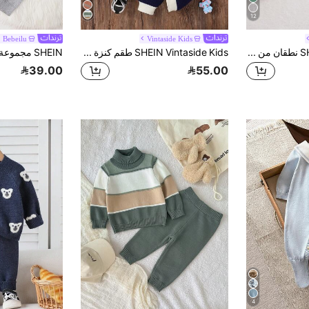
12
Bebeilu
Vintaside Kids
SHEIN Vintaside Kids نطقان من البنطال والسترة المحبوكة للأولاد، خريف/شتاء. تتميز السترة بتصميم ملون أنيق، معبرة عن أسلوب طفولي طازج وجميل. مصنوعة من أقمشة ناعمة ومريحة مناسبة لبشرة الطفل الرقيقة، توفر تجربة دافئة وهادئة. تتوازن الراحة والموضة، هذه المجموعة مثالية للارتداء اليومي. لا يمكن للسترة فقط أن تزين صورة الطفل الجميلة، ولكن أيضًا إضافة تسليط الضوء على تنسيق ملابس الطفل، إظهار جمال المراهقة والحيوية للأطفال. سواء لحفلات العائلة أو الأنشطة الخارجية، ستكون هذه السترة قطعة متميزة في خزانة ملابس الطفل. مناسبة للحظات الدافئة الأم-الطفل، والحفلات، والأنشطة الخارجية، واحتفالات العطلات.
SHEIN Vintaside Kids طقم كنزة صوفية وبنطلون صوفيين للأطفال الصغار, كنزة صوفية بلوفر دافئة وناعمة بياقة دائرية وأكمام طويلة + بنطلون صوفي طويل, أناقة وجاذبية للموسم الخريفي والشتوي للاستخدام اليومي، المنزل ، السفر
39.00
55.00
4