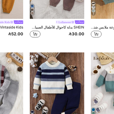
4
side Kids
Lullasweet
SHEIN 2 قطعة/مجموعة ملابس شتوية للأطفال الأولاد والبنات، كنزة مخططة باللون الأخضر والأبيض وبنطال شتوي، ملابس عائلية متناسقة محتشمة للخريف - ياقة واقفة بسحاب، ملابس أنيقة بأسلوب جامعي
SHEIN بدلة كاجوال للأطفال الصبيان تتكون من كنزة صوفية بياقة بولو وأكمام راجلان مخططة وبنطال مصنوع من الأقمشة المحبوكة، للخريف
52.00
30.00