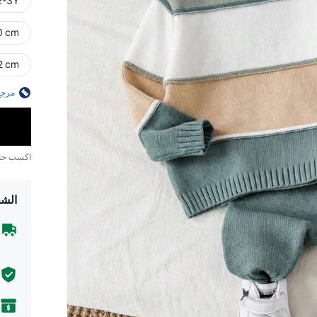
2-3Y
80 cm)
92 cm)
مرجع
اكسب ح
الشح