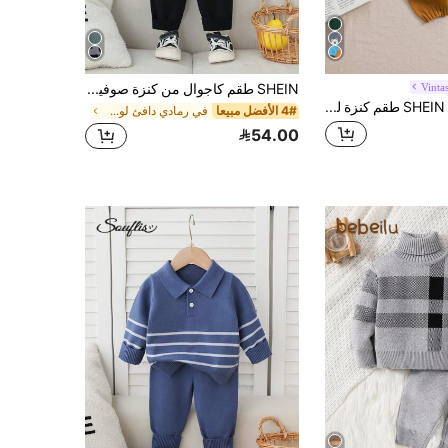
Vinta
SHEIN طقم كاجوال من كنزة صوفية بياقة طاقم وأكمام طويلة بطبعة حرفية وبنطال مصنوع من الصوف للأطفال الصبيان، للخريف/الشتاء
SHEIN Vintaside Kids طقم كنزة للرضع/الأطفال الصغار (أولاد)، موضة الخريف/الشتاء وصول جديد، كنزة بياقة دائرية + بنطال كنزة بلون أصفر موحد طقم من قطعتين. الجزء العلوي بلون أخضر داكن مع أنماط حيوانات كرتونية لطيفة مثل الأسد والزرافة والحصان وغيرها، يظهر الشخصية الحيوية واللطيفة والبريئة للأولاد الصغار، قماش ناعم ومريح مناسب للزحف والمشي
4# الأفضل مبيعا
في رمادي دافئ لون رمادي دافئ ... ملابس
54.00