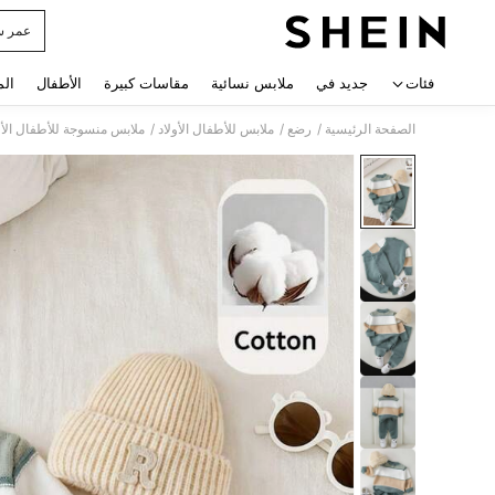
عمر س
 navigate search
فئات
جديد في
ملابس نسائية
مقاسات كبيرة
الأطفال
الم
/
/
/
الصفحة الرئيسية
رضع
ملابس للأطفال الأولاد
ملابس منسوجة للأطفال الأو