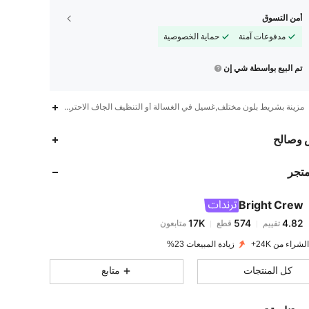
أمن التسوق
مدفوعات آمنة
حماية الخصوصية
تم البيع بواسطة شي إن
مزينة بشريط بلون مختلف,غسيل في الغسالة أو التنظيف الجاف الاحترافي,حاجز اللون
17K
574
4.82
 وصالح
متجر
17K
574
4.82
Bright Crew
17K
574
4.82
تقييم
قطع
متابعون
s***6
تم دفع
منذ 1 يوم
لشراء من 24K+
زيادة المبيعات 23%
17K
574
4.82
كل المنتجات
متابع
17K
574
4.82