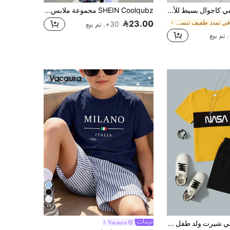
طقم صيفي كاجوال بسيط للأولاد المراهقين، ملابس علوية بأكمام قصيرة وشورت بنقشة جاكار وألوان متباينة، بقصة فضفاضة ومريحة، مناسب للخروجات اليومية وأنشطة المدرسة والتجمعات العائلية واللعب في الهواء الطلق
SHEIN Coolqubz مجموعة ملابس رياضية كاجوال للأولاد قطعتان، تيشيرت بياقة مستديرة وأكمام قصيرة وشورت، تيشيرت بطباعة أنيقة للخارج والشاطئ والعطلات، بدلة فضفاضة ناعمة ومريحة، مناسبة للصيف والرياضة والأوقات الحرة
في تمدد طفيف تنسيقات قمصان للأولاد في سن ما قبل ال
23.00
30+. تم بيع
25
SHEIN تي شيرت ولد طفل بطباعة أحرف ألوان متباينة & بنطلون قصير رباط خصر
Vacaura