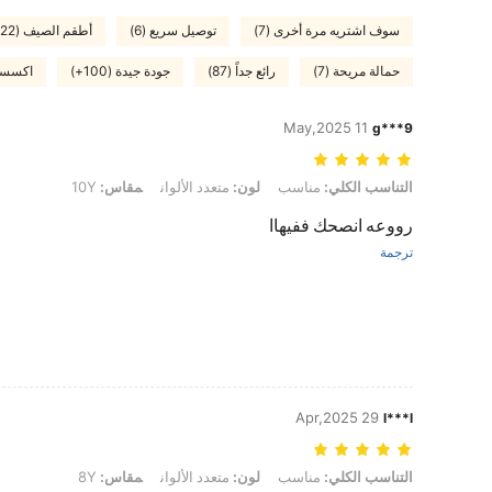
سوف اشتريه مرة أخرى (7)
توصيل سريع (6)
أطقم الصيف (22)
حمالة مريحة (7)
رائع جداً (87)
جودة جيدة (100+)
اكسسور
11 May,2025
g***9
التناسب الكلي: مناسب, لون: متعدد الألوان, مقاس: 10Y
التناسب الكلي:
مناسب
لون:
متعدد الألوان
مقاس:
10Y
رووعه انصحك ففيهاا
ترجمة
29 Apr,2025
l***l
التناسب الكلي: مناسب, لون: متعدد الألوان, مقاس: 8Y
التناسب الكلي:
مناسب
لون:
متعدد الألوان
مقاس:
8Y