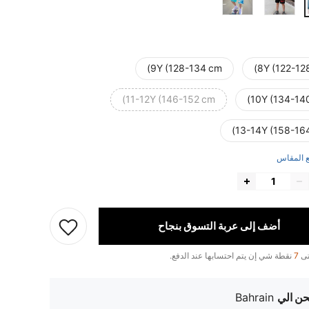
9Y (128-134 cm)
8Y (122-12
11-12Y (146-152 cm)
10Y (134-14
13-14Y (158-1
 المقاس
أضف إلى عربة التسوق بنجاح
تى
7
نقطة شي إن يتم احتسابها عند الدفع.
ن الي
Bahrain