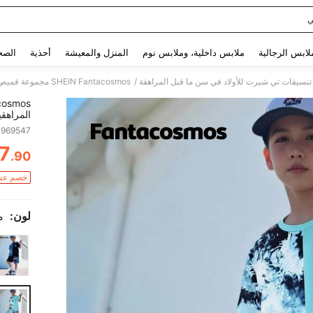
ي
Use up and down arrow keys to البحث الأخير and البحث والعثور. Press Enter to select.
لابس الرجالية
ملابس داخلية، وملابس نوم
المنزل والمعيشة
أحذية
الصح
/
تنسيقات تي شيرت للأولاد في سن ما قبل المراهقة
المراهقي
3969547
7
.90
ITY
خصم عشوائ
لون:
م