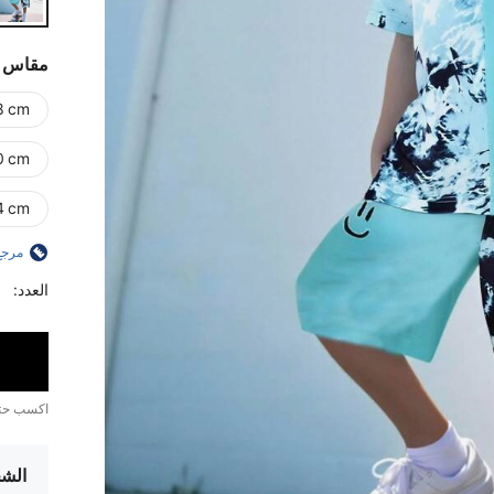
مقاس
8 cm)
0 cm)
64 cm)
مرجع
العدد:
اكسب ح
الشح