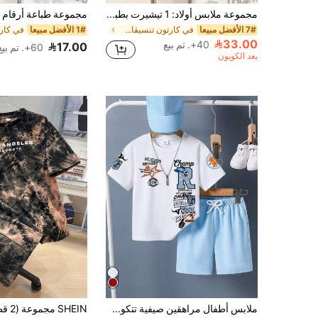
مجموعة ملابس أولاد: 1 تيشيرت بطباعة جرافيك مع نظارات أزياء وطباعة كرتونية، 1 شورت رياضي كاجوال. مناسب للارتداء الصيفي، قابل للاستخدام في التسوق والحفلات والرياضة والسفر والمدرسة وغيرها من المناسبات للمراهقين/الأولاد. بدلة رياضية.
7# الأفضل مبيعا
في كارتون تنسيقات تي شيرت للأولاد في سن ما قبل الم
1# الأفضل مبيعا
33.00
40+. تم بيع
17.00
60+. تم بيع
بعد الكوبون
ملابس أطفال مراهقين صيفية تتكون من قميص كم قصير مطبوع بالحروف وشورت