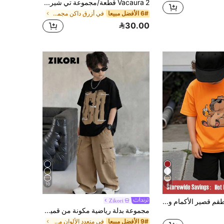
Vacaura 2 قطعة/مجموعة تي شيرت قصير الأكمام وشورتات للأولاد المراهقين في الصيف، بأسلوب رياضي كاجوال، قاعدة زرقاء داكنة مع طباعة حروف إنجليزية وتصميم مخطط أزرق وأبيض، تي شيرت بياقة دائرية، قصة فضفاضة، شورتات مخططة مع جيوب جانبية مائلة، حزام خصر مطاطي، متعددة الاستخدامات للارتداء اليومي والمنزل والخروجات، مريحة وفضفاضة وعصرية وشخصية وبسيطة وأنيقة وشابة وحيوية
6# الأفضل مبيعا
في أزرق داكن مجموعات الأولاد المراهقين
30.00
10
4
SHEIN طقم قصير الأكمام وشورت كاجوال عصري مطبوع برسوم كرتونية لطيفة لقضاء العطلة الصيفية للأولاد المراهقين، مكون من 2 قطعة
Zikori
مجموعة بدلة رياضية مكونة من قميص أسود فضفاض وبنطال كارجو للأولاد/المراهقين، شراء واحد وأحصل على واحد مجانًا، مناسبة لمناسبات الربيع والصيف مثل الخروجات والعطلات والمناسبات العائلية والعودة للمدرسة والأعراس والأعياد والرياضة
9# الأفضل مبيعا
في متعدد الألوان مجموعات الأولاد المراهقين