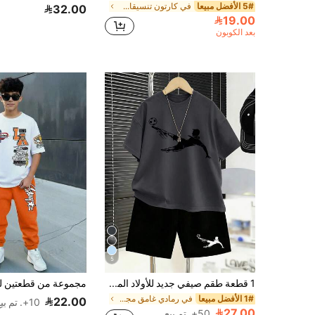
5# الأفضل مبيعا
في كارتون تنسيقات تي شيرت للأولاد في سن ما قبل الم
32.00
19.00
بعد الكوبون
5
1 قطعة طقم صيفي جديد للأولاد المراهقين بأسلوب رياضي، تي شيرت برقبة دائرية بنقشة كرة القدم + شورت، مريح، قابل للتنفس، خفيف الوزن
1# الأفضل مبيعا
في رمادي غامق مجموعات الأولاد المراهقين
22.00
10+. تم بيع
27.00
50+. تم بيع