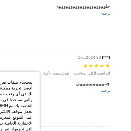
حلووووووووووووووووووووه
ترجمة
23 Dec,2024
l***l
التناسب الكلي: مناسب, لون: متعدد الألوان, مقاس: 9Y
التناسب الكلي:
مناسب
لون:
متعدد الألوان
مقاس:
9Y
نستخدم ملفات تعريف 
جميييييييييييييييييل
أفضل تجربة ممكنة ع
ترجمة
بك في أي وقت حسب ا
والتي تساعدنا في ت
تجعل موقعنا الإلكت
عمل الموقع. لمعرفة
الاختيارية الخاصة ب
التي نجمعها، انقر ه