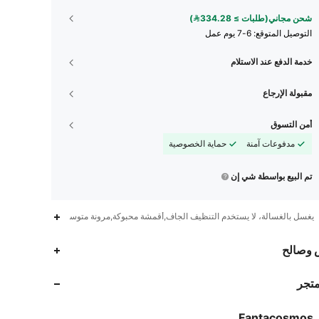
شحن مجاني(طلبات ≥ 334.28)
التوصيل المتوقع:
6-7 يوم عمل
خدمة الدفع عند الاستلام
مقبولة الإرجاع
أمن التسوق
مدفوعات آمنة
حماية الخصوصية
تم البيع بواسطة شي إن
يغسل بالغسالة، لا يستخدم التنظيف الجاف,أقمشة محبوكة,مرونة متوسطة
10K
137
4.92
 وصالح
متجر
10K
137
4.92
Fantacosmos