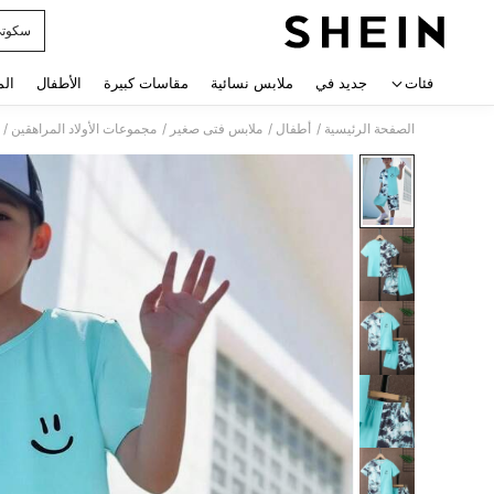
سكوت
 navigate search
فئات
جديد في
ملابس نسائية
مقاسات كبيرة
الأطفال
الم
/
/
/
/
الصفحة الرئيسية
أطفال
ملابس فتى صغير
مجموعات الأولاد المراهقين