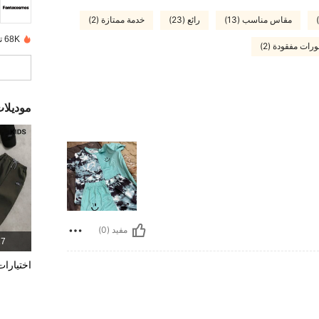
مقاس مناسب (13)
رائع (23)
خدمة ممتازة (2)
68K تم بيعها مؤخرًا
ات مفقودة (2)
موديلا
مفيد (0)
17 المن
اختيارات