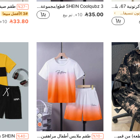
مجموعة طباعة أرقام كرتونية 67، بلوزة رقبة دائرية + شورت للأولاد، ملابس صيفية جديدة مريحة للأطفال
SHEIN Coolqubz 3 قطع/مجموعة قميص كارجو مع طباعة دب جميلة، وشورت جيب كارجو وحقيبة عبر الجسم للأطفال الكبار للربيع والصيف
%27-
في كارتون تنسيقات تي شيرت للأولاد في سن ما قبل الم
3# الأفضل مبيعا
35.00
10+. تم بيع
33.80
10+. تم بيع
SHEIN مجموعة (2 قطعة) من قميص صبي مراهق بطبعة صبغ التايدي والشورت, لباس ربيعي, ملابس أولاد مراهقين , جواكت أولاد, ملابس العودة للمدرسة في الربيع, هدية عيد الأب
طقم ملابس أطفال مراهقين 2 قطعة - تي شيرت بأكمام قصيرة ذو طباعة حرفية وتصميم رسومات بطريقة نسيج المربوط مع شورت مطابق لخريف الصيف
%40-
%10-