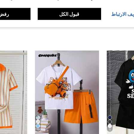
لمراجعات
يف الارتباط
قبول الكل
رفض 
13
5