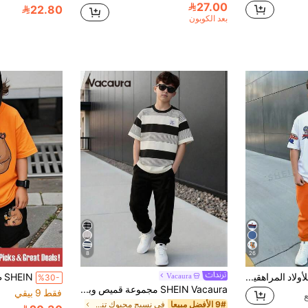
27.00
22.80
بعد الكوبون
8
26
مجموعة من قطعتين للأولاد المراهقين: أبيض، صيفي، ملابس الشارع، إطلالة كاجوال بسيطة لرحلة المدينة بطراز Y2K مع طباعة حروف جرافيتي، تي شيرت بأكمام قصيرة وبنطال
Vacaura
%30-
SHEIN Vacaura مجموعة قميص وبنطلون كاجوال للأولاد بتصميم بسيط من اللون الأزرق والرمادي والأبيض، مناسبة للارتداء اليومي في الربيع والصيف
فقط 9 بيقي
9# الأفضل مبيعا
في نسيج محبوك تنسيقات تي شيرت للأولاد في سن ما قبل