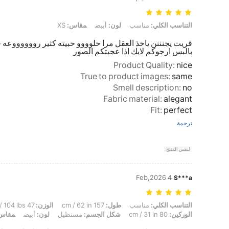
التناسب الكلي: مناسب, لون: أبيض, مقاس: XS
التناسب الكلي:
مناسب
لون:
أبيض
مقاس:
XS
قريت يجنننن ياخذ العقل مرا حلوووو حبيته كثير رووووووعه 
بالبس ارجوكم لايك اذا عجبتكم الصور
Product Quality
:
nice
True to product images
:
same
Smell description
:
no
Fabric material
:
alegant
Fit
:
perfect
ترجمة
لنفس المنتج
4 Feb,2026
S***a
التناسب الكلي: مناسب, طول: 157 cm / 62 in, الوزن: 47 kg / 104 lbs, تمثال نصفي: 81 cm / 32 in, الخصر: 59 cm / 23 in, الوركين: 80 cm / 31 in, شكل الجسم: مستطيل, لون: أبيض, مقاس: XS
التناسب الكلي:
مناسب
طول:
157 cm / 62 in
الوزن:
47 kg / 104 lbs
الوركين:
80 cm / 31 in
شكل الجسم:
مستطيل
لون:
أبيض
مقاس