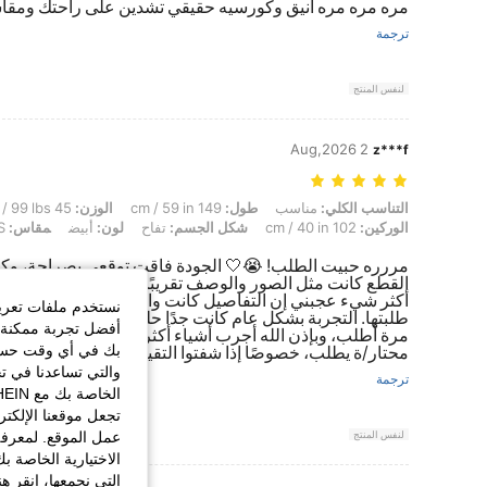
مره مره مره انيق وكورسيه حقيقي تشدين على راحتك ومق
ترجمة
لنفس المنتج
2 Aug,2026
z***f
التناسب الكلي: مناسب, طول: 149 cm / 59 in, الوزن: 45 kg / 99 lbs, تمثال نصفي: 102 cm / 40 in, الخصر: 70 cm / 28 in, الوركين: 102 cm / 40 in, شكل الجسم: تفاح, لون: أبيض, مقاس: XS
التناسب الكلي:
مناسب
طول:
149 cm / 59 in
الوزن:
45 kg / 99 lbs
الوركين:
102 cm / 40 in
شكل الجسم:
تفاح
لون:
أبيض
مقاس:
XS
مررره حبيت الطلب! 😭🤍 الجودة فاقت توقعي بصراحة، وك
القطع كانت مثل الصور والوصف تقريبًا، والمقاسات كانت من
أكثر شيء عجبني إن التفاصيل كانت واضحة والمنتج طلع أح
نستخدم ملفات تعريف 
طلبتها. التجربة بشكل عام كانت جدًا حلوة، من الطلب إلى 
أفضل تجربة ممكنة ع
مرة أطلب، وبإذن الله أجرب أشياء أكثر من شي إن لأن التجربة
بك في أي وقت حسب ا
محتار/ة يطلب، خصوصًا إذا شفتوا التقييمات والصور قبل الطل
والتي تساعدنا في ت
ترجمة
تجعل موقعنا الإلكت
لنفس المنتج
عمل الموقع. لمعرفة
الاختيارية الخاصة ب
التي نجمعها، انقر ه