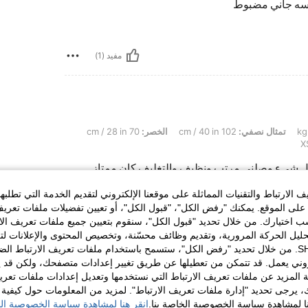
اسه جاني مضبوط
مفيد (1)
تمثال نصفي:
102 cm / 40 in
الخصر:
70 cm / 28 in
ل شيء وصلني مرتب ونظيف والتغليف كان ممتاز.
اسبة وحلوة، والخامة أفضل مما توقعت مقابل السعر.
لى على الطبيعة، وما حسيت إني ندمت على أي قطعة
الارتباط والتقنيات المماثلة على موقعنا الإلكتروني لتقديم الخدمة التي تطلبه
وصول الشحنة، وكل شيء كان مرتب وسهل. أكيد مو آخر
لى الموقع. يمكنك "رفض الكل"، "قبول الكل"، أو تعيين تفضيلات ملفات تعريف
 هالمرة كانت تستاهل فعلًا. أنصح فيه وبقوة للي
ختيارك. من خلال تحديد "قبول الكل"، سنقوم بتعيين جميع ملفات تعريف الارتب
ب لأنها تساعد كثير. �
حليل الحركة المرورية، وتقديم وظائف محسّنة، وتخصيص المحتوى والإعلانات لت
الخاصة بك مع SHEIN. من خلال تحديد "رفض الكل"، ستسمح باستخدام ملفات تعريف الارتباط 
روني يعمل. قد تتمكن من تعطيلها عن طريق تغيير إعدادات متصفحك، ولكن قد ي
مفيد (0)
 المزيد عن ملفات تعريف الارتباط التي نستخدمها وتعديل إعدادات ملفات تعري
ك، يرجى تحديد "إدارة ملفات تعريف الارتباط". لمزيد من المعلومات حول كيفية مع
نا لمشاهدة سياسة الخصوصية الخاصة بنا.
انقر هنا لمشاهدة سياسة الخصوصية الخ