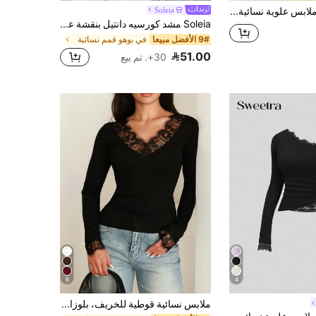
Franclia ملابس علوية نسائية حلوة بتصميم مجعد مع رقعة دانتيل وربطة عنق معلقة
Soleia
Soleia مشد كورسيه دانتيل بنقشة عظم السمكة، بني قهوة بدون حمالات مفرغ ومطرز، ملابس تشكيل للجسم للنساء، ستايل صيفي مغري للحفلات والسهرات والعطلات
9# الأفضل مبيعا
في بوهو قمم نسائية
51.00
30+. تم بيع
6
4
ملابس نسائية قوطية للخريف، بلوزات سوداء كاجوال، ملابس خريفية للنساء، بلوزات سوداء بأكمام طويلة من الدانتيل، ملابس للخروج