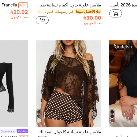
بلوزة صيفية جديدة 2026 بأسلوب فرنسي حلو المظهر، ياقة على شكل حرف V، أكمام قصيرة، مع ربطة فيونكة وخصر مشدود، بنقاط بولكا، ملابس كاجوال للمواعدة والغداء اليومي، باللون الأبيض
ملابس علوية بدون أكمام نسائية صيفية كاجوال للشارع والاستخدام اليومي والحفلات الموسيقية، بتصميم دانتيل متباين، أسلوب مهرجان، باللون الأبيض
%3-
29.02
4# الأفضل مبيعا
في رسومات قمم نسائية
30.00
بعد الكوبون
بعد الكوبون
ملابس علوية نسائية كاجوال أنيقة للتنقل اليومي، فضفاضة نصف شفافة من الدانتيل، غطاء نسائي، ملابس علوية صيفية نسائية، غطاء دانتيل نسائي، مناسبة للشاطئ والعطلات والمنزل والسفر والمواعدة وموسم العودة إلى المدرسة
Sweetra