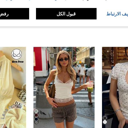
لمراجعات
يف الارتباط
قبول الكل
رفض 
12