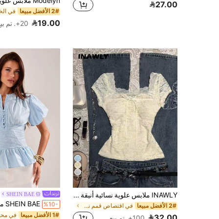
27.00
2# الأفضل مبيعا
19.00
20+. تم بيع
7
INAWLY ملابس علوية نسائية أنيقة بلون موحد من الدانتيل مع زينة فيونكة، صيفية
SHEIN BAE
%10-
2# الأفضل مبيعا
في اقتصاص قمم نسائية
1# الأفضل مبيعا
32.00
100+. تم بيع