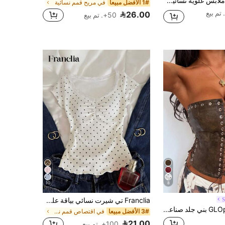
Sweetra ملابس علوية نسائية ضيقة مصنوعة من قماش الدانتيل والرقعة، ذات كتف غير متماثل وذيل غير متماثل، تصميم أنيق للخريف والشتاء
1# الأفضل مبيعا
في مريح قمم نسائية
26.00
50+. تم بيع
10
8
Franclia تي شيرت نسائي بياقة على شكل حرف V وأكمام قصيرة مع بقع بيضاء على الدانتيل، ملابس علوية محصورة الخصر بكشكشة وذيل مكشكش بطراز حلو وحاد
GLOpass Y2K بني جلد صناعي برباط علوي قصير، حافة مقوسة مجوفة، زينة من حلقات معدنية، ملابس علوية ضيق يكشف البطن، مناسب للنادي الليلي، مهرجان الموسيقى، الحفل الموسيقي، حفلة الرقص، عيد الهالوين، ليلة المواعدة، كاجوال صيفي، أسلوب المهرجان
3# الأفضل مبيعا
في اقتصاص قمم نسائية
21.00
100+. تم بيع