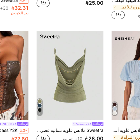
Modelyn ملابس علوية صيفية أنيقة بتصميم دانتيل مرقع وياقة غير متماثلة
%5-
25.00
32.31
في الخروج ليلاً قمم نسائية
30+. تم بيع
بعد الكوبون
4
SDNGED
Sweetra
SHEIN BAE ملابس علوية أنيقة للسيدات بأكمام منتفخة مكسرة ذات لون أزرق سادة، ملابس علوية أزرق للسيدات
Sweetra ملابس علوية نسائية عصرية جديدة بتصميم مثير وبسيط، بتفاصيل سلسلة ظهر عاري وحمالات رفيعة
%3-
في محززة المرأة قمم ، البلوزات & تي شيرت
28.00
77.60
10+. تم بيع