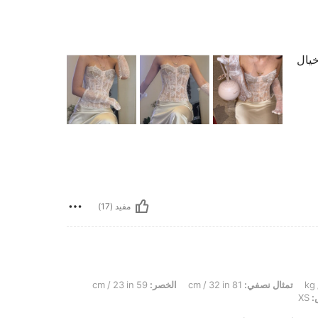
خيال
مفيد (17)
تمثال نصفي:
81 cm / 32 in
الخصر:
59 cm / 23 in
:
XS