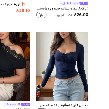
#أناقة_الدانتيل
%3-
Aloruh بلوزة نسائية جديدة رومانسية أنيقة جذابة وجريئة من الدانتيل والرقعة ضيقة مفرغة الأكمام الطويلة، مناسبة للتواعد والحفلات والخروجات
29.10
26.00
20+. تم بيع
8
ملابس علوية نسائية بياقة طاقم من الدانتيل بلون واحد، ملابس علوية مناسبة وعصرية، ملابس علوية كاجوال فريدة للارتداء في الشارع والحفلات، للربيع
Modelyn