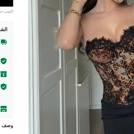
اكسب ح
الشح
وصف