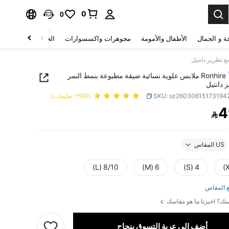
0
0
ة و الجمال
الأطفال والأمومة
مجوهرات واكسسوارات
الحقائب والأمتعة
Ronhire ملابس علوية نسائية ضيقة مطبوعة بنمط النمر
 دانتيل
SKU: sz26030615173194
(500+ تعليقات)
4

PRICE AND AVAILABIL
US المقاس
8/10 (L)
6 (M)
4 (S)
 المقاس
ك؟ اخبرنا ما هو مقاسك
أضف إلى عربة التسوق بنجاح