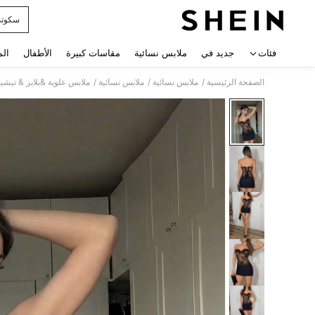
سكوت
 navigate search
فئات
جديد في
ملابس نسائية
مقاسات كبيرة
الأطفال
الم
/
/
/
الصفحة الرئيسية
ملابس نسائية
ملابس نسائية
ملابس علوية &بلايز & تيشي