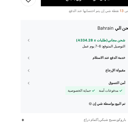
تى
13
نقطة شي إن يتم احتسابها عند الدفع.
ن الي
Bahrain
شحن مجاني(طلبات ≥ 334.28)
التوصيل المتوقع:
6-7 يوم عمل
خدمة الدفع عند الاستلام
مقبولة الإرجاع
أمن التسوق
مدفوعات آمنة
حماية الخصوصية
تم البيع بواسطة شي إن
باروكو,نسيج شبكي,أكمام ذراع