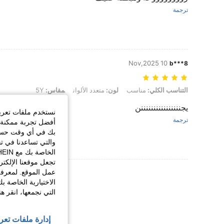
ترجمة
10 Nov,2025
b***8
التناسب الكلي: مناسب, لون: متعدد الألوان, مقاس: 5Y
التناسب الكلي:
مناسب
لون:
متعدد الألوان
مقاس:
5Y
يجننننننننننننننننن
نستخدم ملفات تعريف 
ترجمة
أفضل تجربة ممكنة ع
بك في أي وقت حسب ا
والتي تساعدنا في ت
تجعل موقعنا الإلكت
عرض المزيد من ا
عمل الموقع. لمعرفة
الاختيارية الخاصة ب
التي نجمعها، انقر ه
إدارة ملفات تعر