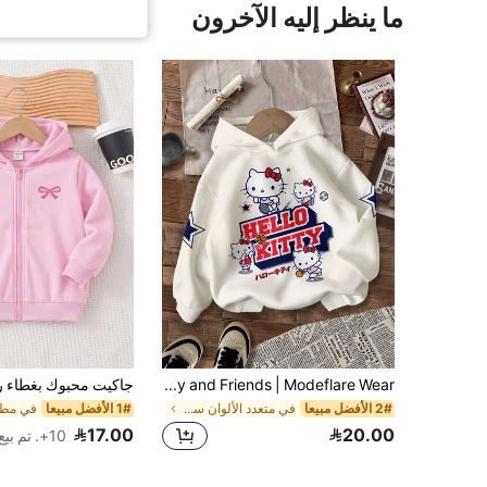
ما ينظر إليه الآخرون
SHEIN Hello Kitty and Friends | Modeflare Wear ملابس علوية رياضية بيضاء برسومات للبنات الصغيرات، قصة فضفاضة كاجوال بقلنسوة للخريف، ملابس مريحة للعودة إلى المدرسة، مناسبة للشتاء والمدرسة و
2# الأفضل مبيعا
في متعدد الألوان سويت شيرتات للفتيات الصغيرات
1# الأفضل مبيعا
17.00
20.00
10+. تم بيع