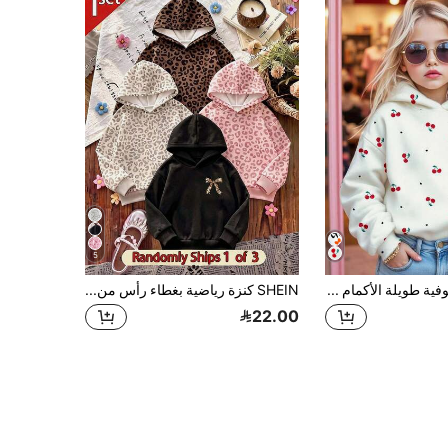
5
SHEIN بلوزة صوفية طويلة الأكمام بياقة دائرية، فضفاضة وكاجوال، بنمط كرز صغير لطيف بطراز ريترو، باللون الأبيض الكريمي، للفتيات الصغيرات، للعودة إلى المدرسة والمدرسة والصيف
SHEIN كنزة رياضية بغطاء رأس من الصوف الناعم للبنات - أسود - عينة فارغة
22.00