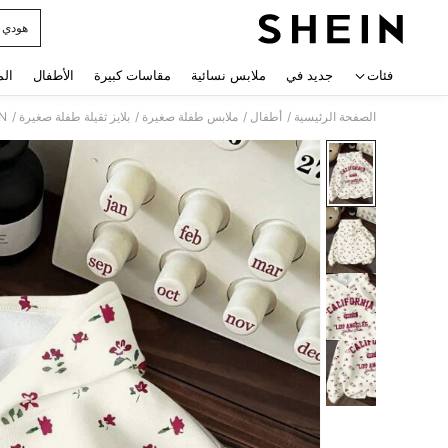
هودي 
 navigate search
فئات
جديد في
ملابس نسائية
مقاسات كبيرة
الأطفال
الم
/
/
/
/
الصفحة الرئيسية
أطفال
ملابس طفلة صغيرة
بلايز ثقيلة طفلة صغيرة