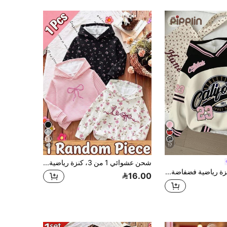
10
17
شحن عشوائي 1 من 3، كنزة رياضية كاجوال للفتيات الصغيرات بطبعة زهور صغيرة وفيونكة وخطوط، مناسبة للارتداء اليومي في الخريف/الشتاء
SHEIN كنزة رياضية فضفاضة برسومات حروف وأرقام بطراز ريترو كاجوال للفتيات الصغيرات، وردي، خريف وشتاء، للرياضة والعودة للمدرسة، بأكمام طويلة وغطاء رأس من قماش محبوك
16.00