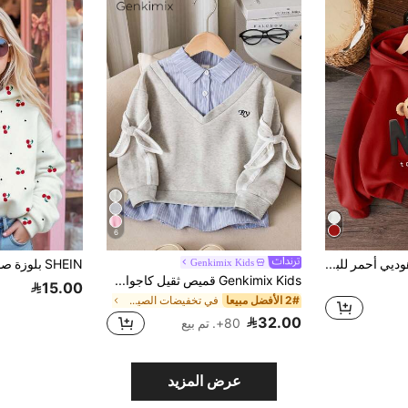
6
ملابس علوية هوديي أحمر للبنات بأكمام طويلة، مطبوع عليها "سعيد بلقائك"، مناسبة لجميع الفصول، ملابس شتوية وخريفية للبنات الصغيرات، ملابس علوية هوديي جميلة للبنات، ملابس شتوية ملابس علوية هوديي أحمر جميلة
Genkimix Kids
Genkimix Kids قميص ثقيل كاجوال بياقة طويلة الأكمام للفتيات الصغيرات، مزين بخطوط، موضة الشتاء
15.00
2# الأفضل مبيعا
في تخفيضات الصيف سويت شيرتات للفتيات الصغيرات
32.00
80+. تم بيع
عرض المزيد