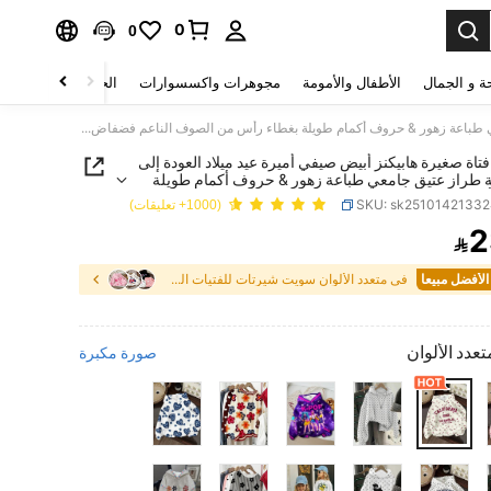
0
0
ة و الجمال
الأطفال والأمومة
مجوهرات واكسسوارات
الحقائب والأمتعة
SHEIN فتاة صغيرة هابيكنز أبيض صيفي أميرة عيد ميلاد العودة إلى المدرسة طراز عتيق جامعي طباعة زهور & حروف أكمام طويلة بغطاء رأس من الصوف الناعم فضفاض للبنات خريف وشتاء
SHEI فتاة صغيرة هابيكنز أبيض صيفي أميرة عيد ميلاد العودة إلى
 طراز عتيق جامعي طباعة زهور & حروف أكمام طويلة
أس من الصوف الناعم فضفاض للبنات خريف وشتاء
SKU: sk2510142133
(1000+ تعليقات)
2

PRICE AND AVAILABIL
في متعدد الألوان سويت شيرتات للفتيات الصغيرات
تعدد الألوان
صورة مكبرة