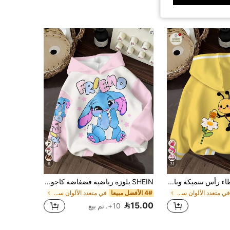
6
31
بلوزة رياضية بغطاء رأس سميكة وناعمة ومريحة بنمط نحلة لطيف وبسيط، أسلوب كريمي حلو، أصفر بيضي، مناسبة للخريف/الشتاء Y2K، أنماط خريف وشتاء دافئة، عتيقة، كاواي
SHEIN بلوزة رياضية فضفاضة كاجوال للبنات الصغيرات لفصل الخريف، بنمط أرنب أزرق كرتوني لطيف مع رقع وردية، ملابس شارع للعودة إلى المدرسة، وردي شتوي
في متعدد الألوان سويت شيرتات للفتيات الصغيرات
4# الأفضل مبيعا
في متعدد الألوان سويت شيرتات للفتيات الصغيرات
15.00
10+. تم بيع