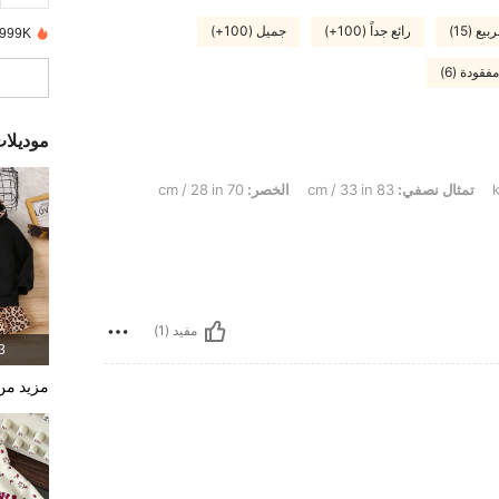
يع (15)
رائع جداً (100+)
جميل (100+)
999K+ تم بيعها مؤخرًا
ودة (6)
موديلا
تمثال نصفي:
83 cm / 33 in
الخصر:
70 cm / 28 in
مفيد (1)
3 المنت
مزيد من 