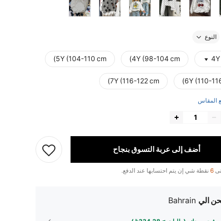
النوع
5Y (104-110 cm)
4Y (98-104 cm)
4Y
7Y (116-122 cm)
6Y (110-11
 المقاس
أضف إلى عربة التسوق بنجاح
تى
6
نقطة شي إن يتم احتسابها عند الدفع.
ن الي
Bahrain