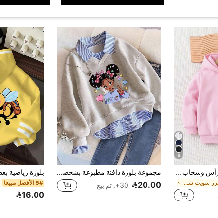
8
جاكيت محبوك بغطاء رأس وسحاب للفتيات الصغيرات بطبعة فراشة، كاجوال متعدد الوظائف ومريح، ملابس خريف وشتاء
مجموعة بلوزة دافئة مطبوعة بشخصيات كرتونية وخطوط لفتيات صغيرات، قطعتان
في مطرز سويت شيرتات للفتيات الصغيرات
5# الأفضل مبيعا
20.00
30+. تم بيع
16.00