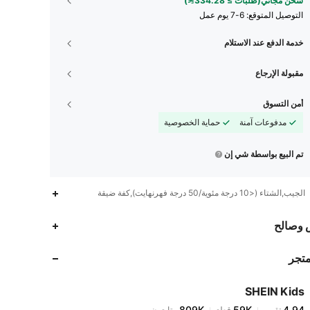
شحن مجاني(طلبات ≥ 334.28)
التوصيل المتوقع:
6-7 يوم عمل
خدمة الدفع عند الاستلام
مقبولة الإرجاع
أمن التسوق
مدفوعات آمنة
حماية الخصوصية
تم البيع بواسطة شي إن
الجيب,الشتاء (<10 درجة مئوية/50 درجة فهرنهايت),كفة ضيقة
809K
59K
4.94
 وصالح
متجر
809K
59K
4.94
SHEIN Kids
809K
59K
4.94
تقييم
قطع
متابعون