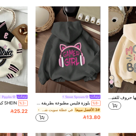
بلوزة دافئة مطبوع عليها حروف للفتيات الصغيرات
Street Sprouts
Pipplin
بلوزة فليس مطبوعة بطريقة مضحكة مبطنة للفتيات الصغيرات، دافئة ومريحة للخريف والشتاء
%3-
%8-
3# الأفضل مبيعا
في عطلة سويت شيرتات للفتيات الصغيرات
25.22
13.80