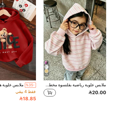
14
ملابس علوية رياضية بقلنسوة مخططة باللون الوردي والأبيض للفتيات، أسلوب جديد للربيع/الخريف، ملابس علوية رياضية مريحة وكاجوال بتصميم كتل لونية مخططة، قصة فضفاضة، ملابس علوية أساسي متعدد الاستخدامات بأكمام طويلة للأطفال الصغار والأطفال الصغار، للارتداء اليومي، أسلوب كوري، وردي مخطط كلاسيكي
%35-
فقط 4 بيقي
20.00
18.85