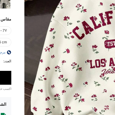
مقاس
 - 7Y
6 cm)
مرجع
العدد:
اكسب ح
الشح