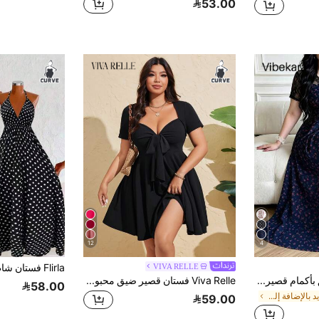
53.00
12
4
VIVA RELLE
Vibekara فستان أنيق بأكمام قصيرة مع تطريز دانتيل مقسم للمقاسات الكبيرة
Viva Relle فستان قصير ضيق محبوك للنساء ذوات الحجم الكبير للصيف، فستان جسم نسائي قصير أكمام قصيرة رباط أمامي جذاب
58.00
في جديد بالإضافة إلى حجم فساتين
59.00