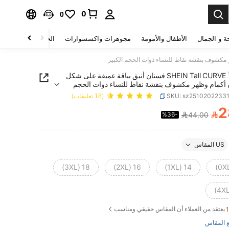
0
0
ة و الجمال
الأطفال والأمومة
مجوهرات واكسسوارات
الحقائب والأمتعة
SHEIN Tall CURVE فستان أنيق بياقة عميقة على شكل
ن أكمام وظهر مكشوف بنقشة نقاط للنساء ذوات الحجم
SKU: sz2510202233
(18 تعليقات)
2

%36-
44.00
PRICE AND AVAILABIL
US المقاس
18 (3XL)
16 (2XL)
14 (1XL)
يعتقد من العملاء أن المقاس حقيقي ومناسب
 المقاس