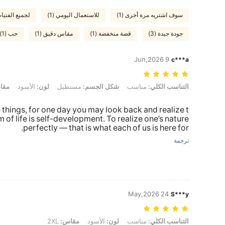
سوف اشتريه مرة أخرى (1)
للاستعمال اليومي (1)
لجميع الفتيات
جودة جيدة (3)
قصة منخفضة (1)
مقاس دقيق (1)
حب (1)
9 Jun,2026
c***a
التناسب الكلي: مناسب, شكل الجسم: مستطيل, لون: الأسود, مقاس: 2XL
التناسب الكلي:
مناسب
شكل الجسم:
مستطيل
لون:
الأسود
مقا
le things, for one day you may look back and realize t
m of life is self-development. To realize one’s nature
perfectly — that is what each of us is here for.
ترجمة
24 May,2026
S***y
التناسب الكلي: مناسب, لون: الأسود, مقاس: 2XL
التناسب الكلي:
مناسب
لون:
الأسود
مقاس:
2XL