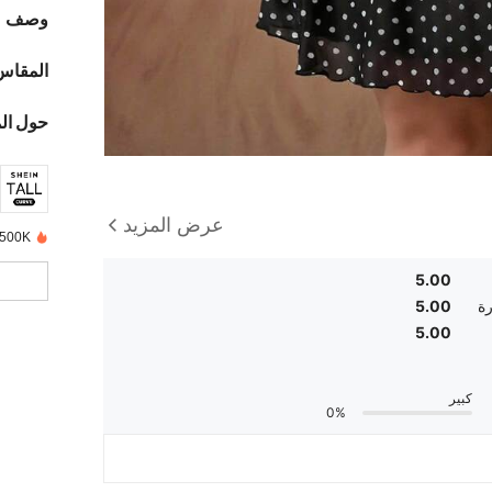
وصف
المقاس
حول ال
عرض المزيد
500K+ تم بيعها مؤخرًا
5.00
ة
5.00
5.00
كبير
0%