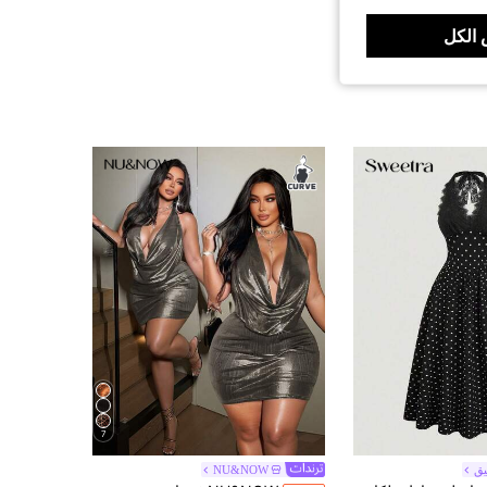
الكل
7
يق
NU&NOW