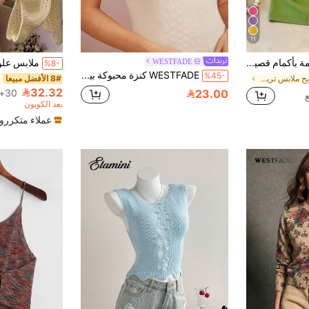
11
كنزة صوفية ناعمة بأكمام قصيرة، ملابس علوية أنيقة بسيطة بتصميم نحيف. قماش صوف حريري جليدي، قابل للتنفس وصديق للبشرة. تصميم رقبة دائرية كلاسيكي، متعدد الاستخدامات للربيع/الصيف، كاجوال، التنقل، الترفيه، المواعدة، الحفلات والعطلات. ملابس علوية للخروج
WESTFADE
%8-
WESTFADE كنزة محبوكة بياقة على شكل وتر، بأمام متقاطع عليه فيونكة لطيفة، لارتداء الصيف بالشاطئ والعطلات وحفلات الغداء
%45-
في مريح ملابس تريكو نسائية
8# الأفضل مبيعا
32.32
23.00
30+. تم بيع
بعد الكوبون
عملاء متكررو