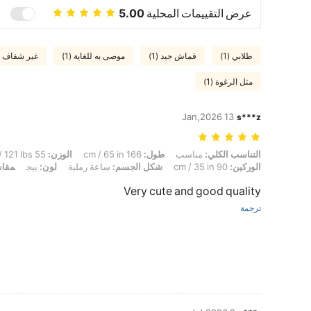
عرض التقييمات المحلية
5.00
طلابي (1)
قماش جيد (1)
موصى به للغاية (1)
غير شفاف (1)
مثل الرغوة (1)
13 Jan,2026
s***z
التناسب الكلي: مناسب, طول: 166 cm / 65 in, الوزن: 55 kg / 121 lbs, تمثال نصفي: 90 cm / 35 in, الخصر: 55 cm / 22 in, الوركين: 90 cm / 35 in, شكل الجسم: ساعة رملية, لون: بيج, مقاس: M
التناسب الكلي:
مناسب
طول:
166 cm / 65 in
الوزن:
55 kg / 121 lbs
الوركين:
90 cm / 35 in
شكل الجسم:
ساعة رملية
لون:
بيج
مقا
Very cute and good quality
ترجمة