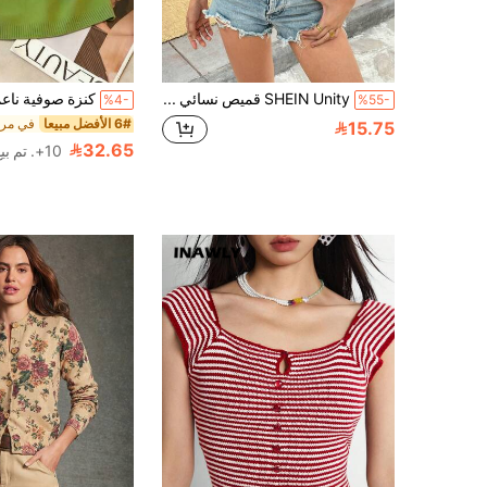
SHEIN Unity قميص نسائي أكمام بدون كم رقبة على شكل حرف U من الخياطة المنسوجة غير المنتظمة السبل، اللون الأحمر، للربيع والصيف
%4-
%55-
6# الأفضل مبيعا
15.75
32.65
10+. تم بيع