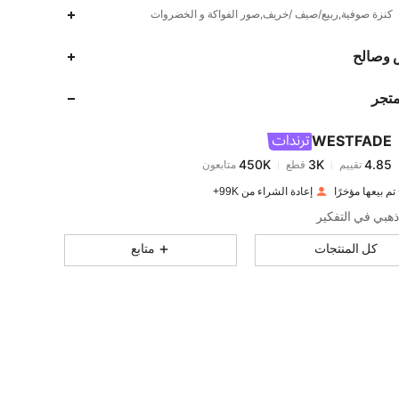
كنزة صوفية,ربيع/صيف /خريف,صور الفواكة و الخضروات
450K
3K
4.85
 وصالح
متجر
450K
3K
4.85
WESTFADE
450K
3K
4.85
تقييم
قطع
متابعون
n***i
تم دفع
منذ 1 يوم
إعادة الشراء من 99K+
450K
3K
4.85
هبي في التفكير
كل المنتجات
متابع
450K
3K
4.85
450K
3K
4.85
450K
3K
4.85