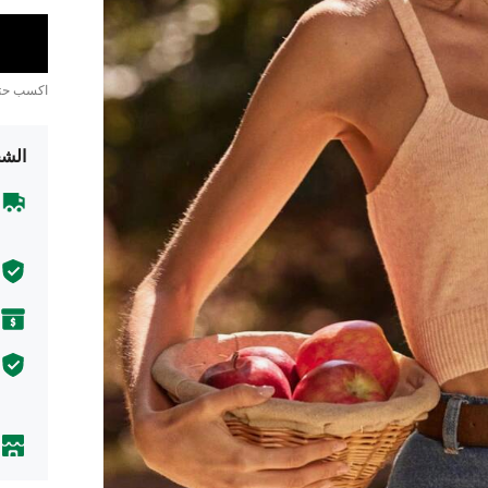
اكسب ح
الشح