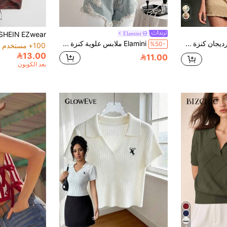
Elamini
WESTFADE كارديجان كنزة صوفية بأكمام طويلة وياقة طاقم وأزرار أمامية بتصميم مريح، بنمط جاكار مزخرف بالزهور، قطعة محبوبة للخريف، الخريف والشتاء، كاجوال
Elamini ملابس علوية كنزة مقطع مشوه بطراز Y2K، ملابس علوية كنزة صيفي للنساء
%50-
100+ مستخدم قام بإعادة الشراء
13.00
11.00
بعد الكوبون
4