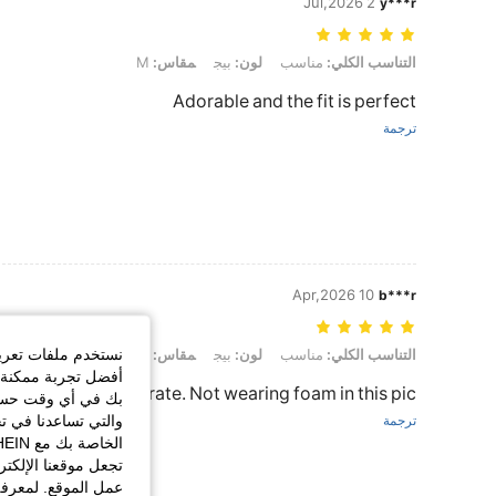
2 Jul,2026
y***r
التناسب الكلي: مناسب, لون: بيج, مقاس: M
التناسب الكلي:
مناسب
لون:
بيج
مقاس:
M
Adorable and the fit is perfect
ترجمة
10 Apr,2026
b***r
نستخدم ملفات تعريف 
التناسب الكلي: مناسب, لون: بيج, مقاس: S
التناسب الكلي:
مناسب
لون:
بيج
مقاس:
S
أفضل تجربة ممكنة ع
rements are accurate. Not wearing foam in this pic
بك في أي وقت حسب ا
والتي تساعدنا في ت
ترجمة
تجعل موقعنا الإلكت
عمل الموقع. لمعرفة