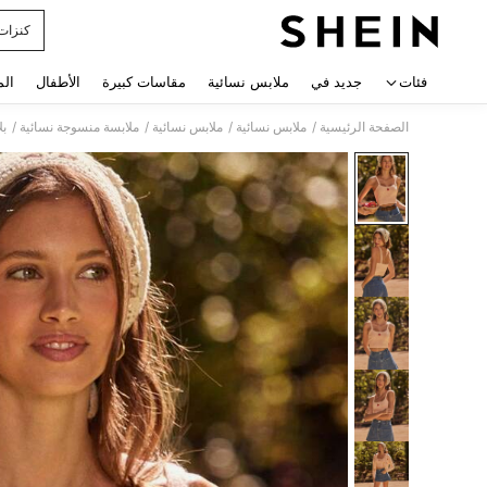
كنزات
 navigate search
فئات
جديد في
ملابس نسائية
مقاسات كبيرة
الأطفال
الم
/
/
/
/
الصفحة الرئيسية
ملابس نسائية
ملابس نسائية
ملابسة منسوجة نسائية
بل