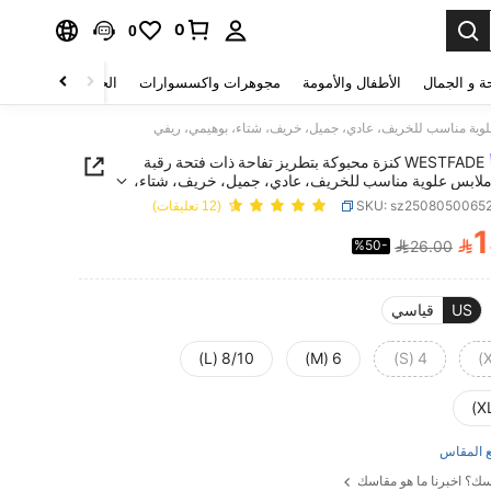
0
0
ة و الجمال
الأطفال والأمومة
مجوهرات واكسسوارات
الحقائب والأمتعة
WESTFADE كنزة محبوكة بتطريز تفاحة ذات فتحة رقبة
ملابس علوية مناسب للخريف، عادي، جميل، خريف، شتاء،
 ريفي
SKU: sz2508050065
(12 تعليقات)
1

%50-
26.00
PRICE AND AVAILABIL
US
قياسي
8/10 (L)
6 (M)
4 (S)
 المقاس
ك؟ اخبرنا ما هو مقاسك