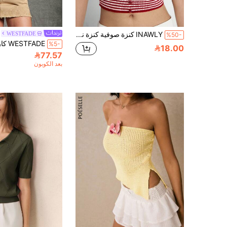
INAWLY كنزة صوفية كنزة نسائية، كنزة صوفية كنزة ملونة جذابة للشارع
WESTFADE
%50-
%5-
18.00
77.57
بعد الكوبون