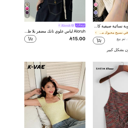
5
14
ملابس علوية نسائية صيفية كاجوال فضفاضة بلون موحد مع تفاصيل مفرغة وتصميم متدلي، شبه شفافة وخفيفة من التريكو
Aloruh
Aloruh لباس علوي تانك مضفر بلا ظهر وأشرطة للنساء، بلون المشمش، مناسب للعطل والإجازات
في نسيج محبوك ملابس تريكو نسائية
15.00
ن بشكل كبير