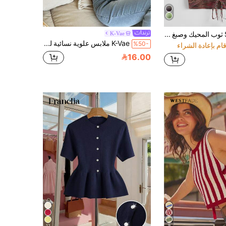
SHEIN EZwear ثوب المحيك وصبغ الفضاء ومفتوح الظهر بالرباط
K-Vae
K-Vae ملابس علوية نسائية لطيفة صفراء شالك مع أربطة ظهر محبوكة ، ملابس علوية محبوكة ضيقة ، ملابس علوية محبوكة قصيرة عملية للعطلات والخريج
%50-
16.00
12
9