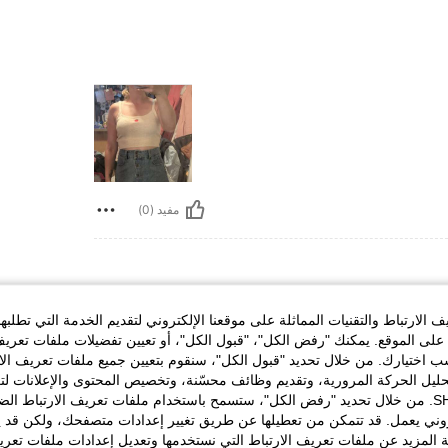
مفيد (0)
الارتباط والتقنيات المماثلة على موقعنا الإلكتروني لتقديم الخدمة التي تطلبه
لى الموقع. يمكنك "رفض الكل"، "قبول الكل"، أو تعيين تفضيلات ملفات تعريف
My measu
ختيارك. من خلال تحديد "قبول الكل"، سنقوم بتعيين جميع ملفات تعريف الارتب
حليل الحركة المرورية، وتقديم وظائف محسّنة، وتخصيص المحتوى والإعلانات لت
الخاصة بك مع SHEIN. من خلال تحديد "رفض الكل"، ستسمح باستخدام ملفات تعريف الارتباط 
روني يعمل. قد تتمكن من تعطيلها عن طريق تغيير إعدادات متصفحك، ولكن قد ي
 المزيد عن ملفات تعريف الارتباط التي نستخدمها وتعديل إعدادات ملفات تعري