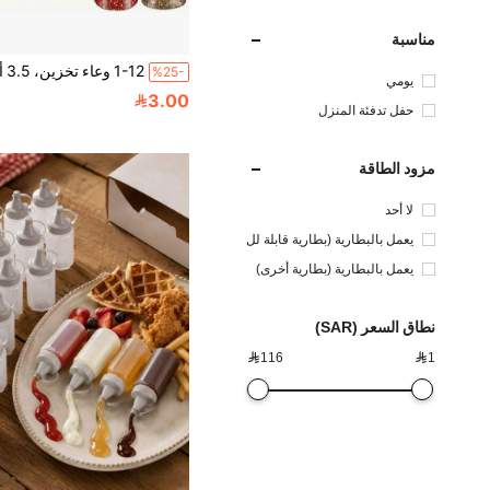
مناسبة
%25-
يومي
3.00
حفل تدفئة المنزل
مزود الطاقة
لا أحد
يعمل بالبطارية (بطارية قابلة لل
شحن)
يعمل بالبطارية (بطارية أخرى)
نطاق السعر (SAR)

116

1