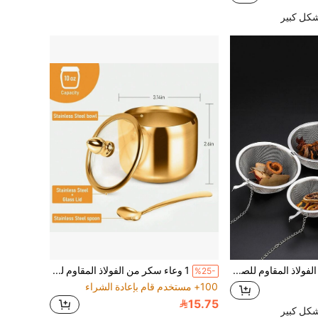
شكل كبير
كرة توابل من الفولاذ المقاوم للصدأ و كرة شاي منزلية 3 قطع
1 وعاء سكر من الفولاذ المقاوم للصدأ سعة 250 مل مع غطاء زجاجي وملعقة - وعاء مقاوم للصدأ لتخزين البن في بار القهوة، منظم المطبخ للملح والحلوى وحبوب القهوة مع رف 3 أو 4 فتحات قابل للدوران
%25-
100+ مستخدم قام بإعادة الشراء
15.75
شكل كبير