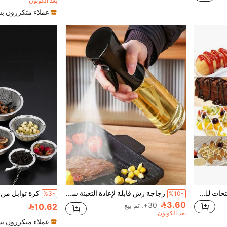
بعد الكوبون
1.0K+ مستخدم قام بإعادة الشراء
عملاء متكررون ب
1/2 قطعة زجاجة ضغط بثلاث فتحات للصلصة وتتبيلة السلطة، أداة مطبخ للخبز والطهي
زجاجة رش قابلة لإعادة التعبئة سعة 200مل، رشاش ضباب عالي الضغط مع فوهات قابلة للتبديل، مبخر شفاف محمول للمستحضرات التجميلية والزيوت والماء ومنتجات العناية بالبشرة والبستنة
%3-
%10-
3.60
30+. تم بيع
10.62
بعد الكوبون
عملاء متكررون ب