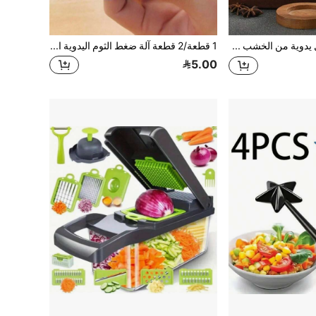
مطحنة فلفل يدوية من الخشب والزجاج الأنتيكي - أداة مطبخ بنواة سيراميكية لطحن الفلفل والملح، مثالية للطهي المنزلي والاحتفالات العطلات
1 قطعة/2 قطعة آلة ضغط الثوم اليدوية البلاستيكية، آلة ضغط الثوم، أداة مطبخ صغيرة لسحق الثوم والبصل والزنجبيل والفواكه والسلطات والخضروات وما إلى ذلك - المطبخ - الخبز - أدوات المطبخ - اكسسوارات المنزل
5.00