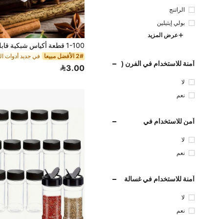
الراتنج
بولي إيثيلين
عرض المزيد
2# الأفضل مبيعا
آمنة للاستخدام في الفرن (
3.00
إلى 4 ~ 220 درجة مئوية)
لا
نعم
آمن للاستخدام في
الميكروويف
لا
نعم
آمنة للاستخدام في غسالة
صحون
لا
نعم