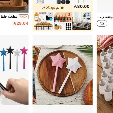
80.00
تم بيع 50+.
4
3
2
1-12 وعاء تخزين، 3.5 أونصة وعاء توابل محكم الإغلاق بأغطية سوداء ملولبة، حاويات توابل شفافة محكمة الإغلاق للتوابل والمساحيق والفلفل والملح، منظم المطبخ، اكسسوارات المطبخ
%43-
29.64