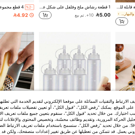
12/6/4/2 زجاجات صلصة قابلة للضغط محمولة، زجاجات تعزيز النكهة لصلصة السلطة/الكاتشب/صلصة الشوكولاتة/العسل، إكسسوارات صندوق الغداء، أدوات المطبخ، خيار هدية للتخييم/الحفلات/السكن الجامعي/العودة إلى المدرسة/العطلات
1 قطعة رشاش ملح وفلفل على شكل عصا جنية قابلة لإعادة الاستخدام، بتصميم نجمة سداسية سحرية، تشغيل بيد واحدة، بدون كهرباء، مناسب للحفلات والمطبخ، اكسسوار بلاستيك متين
%2-
في أدوات التوابل والبهارات الأخرى
5.00
4.92
10+. تم بيع
الارتباط والتقنيات المماثلة على موقعنا الإلكتروني لتقديم الخدمة التي تطلبه
لى الموقع. يمكنك "رفض الكل"، "قبول الكل"، أو تعيين تفضيلات ملفات تعريف
ختيارك. من خلال تحديد "قبول الكل"، سنقوم بتعيين جميع ملفات تعريف الارتب
حليل الحركة المرورية، وتقديم وظائف محسّنة، وتخصيص المحتوى والإعلانات لت
الخاصة بك مع SHEIN. من خلال تحديد "رفض الكل"، ستسمح باستخدام ملفات تعريف الارتباط 
روني يعمل. قد تتمكن من تعطيلها عن طريق تغيير إعدادات متصفحك، ولكن قد ي
1 مجموعة 1/2/3 علب توابل من الفولاذ المقاوم للصدأ مع صينية وملعقة، تصميم ذهبي أنيق، اكسسوارات المطبخ مناسبة لتوابل المطبخ والشاي والقهوة والسكر. مثالية لتخزين الملح والسكر والتوابل والقهوة، مثالية لمطابخ المنزل والمطاعم
3 قطع زجاجات ضغط سعة 4 أونصات مع غطاء بلاستيكي وأداة قياس ، حاويات موزعة دوارة ل- الكاتشب والخردل وصلصة الشواء وتتبيلة السلطة والزيت الزيتوني، مناسبة للمطاعم
%10-