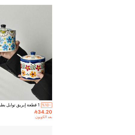
%10-
34.20
بعد الكوبون