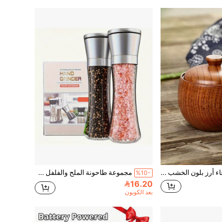
1/2 قطعة وعاء أرز بلون الخشب الطبيعي على الطراز الياباني، حرفية تقليدية وتلميع دقيق، حبيبات خشب طبيعية وتصميم بسيط، مناسب لتناول الطعام اليومي في المنزل، أدوات مائدة المطاعم اليابانية، وعاء الشوفان للإفطار، وعاء الحلويات لشاي بعد الظهر، أدوات مائدة الفنادق، خفيف الوزن وقوي، صعب الكسر، عنصر أساسي لإنشاء منزل على الطراز الياباني
مجموعة طاحونة الملح والفلفل من الفولاذ المقاوم للصدأ - قابلة للتعديل بسيراميك - طاحونة ملح وفلفل زجاجية عالية الجودة - هذه المجموعة الأنيقة والعملية من الطاحونات يمكن أن تعزز تجربة الطهي الخاصة بك وتضيف نكهة إلى مطبخك
%10-
16.20
بعد الكوبون