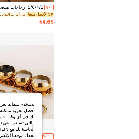
%7-
5# الأفضل مبيعا
4.65
نستخدم ملفات تعريف 
أفضل تجربة ممكنة ع
بك في أي وقت حسب ا
والتي تساعدنا في ت
تجعل موقعنا الإلكت
%13-