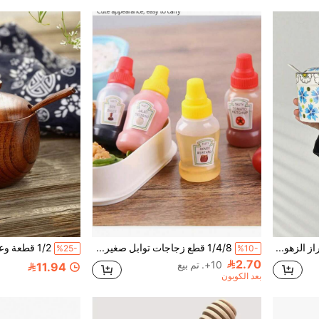
1 قطعة إبريق توابل بطراز الزهور العتيق، إبريق ملح خزفي منزلي للمطبخ، وعاء تتبيل مع غطاء وملعقة، زجاجة توابل لزيت الفلفل الحار، هدية رائعة لعيد الشكر وعيد الأم والمناسبات الخاصة
1/4/8 قطع زجاجات توابل صغيرة زجاجات صلصة زجاجات تتبيلة السلطة زجاجات توزيع الكاتشب زجاجات ضغط التوابل البلاستيكية
%25-
%10-
2.70
10+. تم بيع
11.94
بعد الكوبون