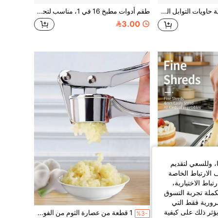
4 قطع مجموعة حاويات التوابل المطبخية، عصا ساحرة بنجمة ومخطط دائري، رشاش ملح 3 ثقوب، مستلزمات للطهي في البقاع المفتوحة والشواء المنزلي
طقم أدوات مطبخ 16 في 1، مناسب لتحضير السلطات والفواكه والخضروات، يشمل مقشرة وشرائح وقاطع ومفرمة ومبشرة
3.00
ا، وللسعي لتقديم
 الارتباط الخاصة
اط الاختيارية،
كملة تجربة التسوق
الضرورية فقط التي
ؤثر ذلك على كيفية
مبشرة جبن متعددة الوظائف من الفولاذ المقاوم للصدأ، مع واقي اليد، يمكن تقطيع وبشر الخيار، مبشرة ذات وجهين خشن وناعم، تحمي اليدين، مناسبة لتحضير السلطات المنزلية
1 قطعة من عصارة الثوم من الفولاذ المقاوم للصدأ، عصارة الثوم اليدوية، عصارة الزنجبيل، أدوات المطبخ، عصارة الثوم الاحترافية المقاومة للصدأ، سهلة الضغط، سهلة التنظيف، أدوات الخضروات والفواكه، للفنادق والمطاعم وأدوات المطبخ وأدوات التوابل.
%3-