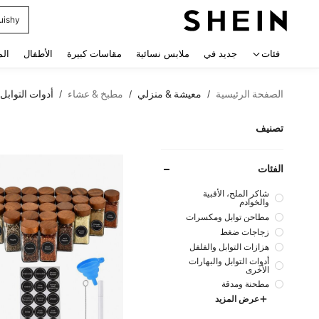
uishy
 navigate search
فئات
جديد في
ملابس نسائية
مقاسات كبيرة
الأطفال
الم
الصفحة الرئيسية
معيشة & منزلي
مطبخ & عشاء
أدوات التوابل 
/
/
/
تصنيف
الفئات
شاكر الملح، الأقبية
والخوادم
مطاحن توابل ومكسرات
زجاجات ضغط
هزازات التوابل والفلفل
أدوات التوابل والبهارات
الأخرى
مطحنة ومدقة
عرض المزيد