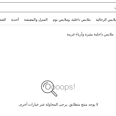
sq
Use up and down arrow keys to البحث الأخير and البحث والعثور. Press Enter to select.
لابس الرجالية
ملابس داخلية، وملابس نوم
المنزل والمعيشة
أحذية
الصح
ملابس داخلية مثيرة وأزياء غريبة
لا يوجد منتج متطابق. يرجى المحاولة عبر خيارات أخرى.