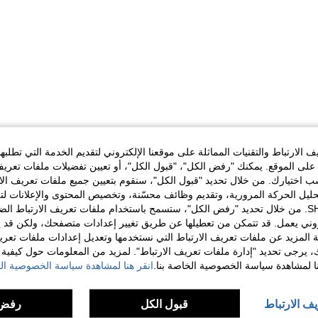
الارتباط والتقنيات المماثلة على موقعنا الإلكتروني لتقديم الخدمة التي تطلبه
لى الموقع. يمكنك "رفض الكل"، "قبول الكل"، أو تعيين تفضيلات ملفات تعريف
ختيارك. من خلال تحديد "قبول الكل"، سنقوم بتعيين جميع ملفات تعريف الارتب
حليل الحركة المرورية، وتقديم وظائف محسّنة، وتخصيص المحتوى والإعلانات لت
الخاصة بك مع SHEIN. من خلال تحديد "رفض الكل"، ستسمح باستخدام ملفات تعريف الارتباط 
روني يعمل. قد تتمكن من تعطيلها عن طريق تغيير إعدادات متصفحك، ولكن قد ي
 المزيد عن ملفات تعريف الارتباط التي نستخدمها وتعديل إعدادات ملفات تعري
ك، يرجى تحديد "إدارة ملفات تعريف الارتباط". لمزيد من المعلومات حول كيفية مع
نا لمشاهدة سياسة الخصوصية الخاصة بنا.
انقر هنا لمشاهدة سياسة الخصوصية الخ
يف الارتباط
قبول الكل
رفض 