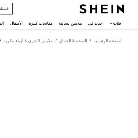
uishy
 navigate search
فئات
جديد في
ملابس نسائية
مقاسات كبيرة
الأطفال
الم
الصفحة الرئيسية
الصحة & الجمال
ملابس لانجري & أزياء تنكرية
/
/
/