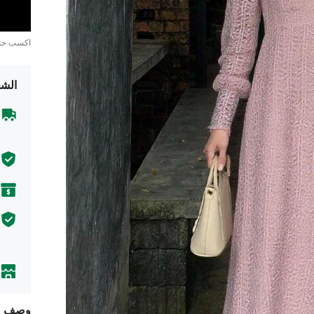
اكسب ح
الشح
وصف