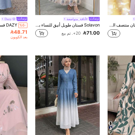
#أناقة_متواضعة
Dazy
Modelyn فستان منتصف الطول أنيق للنساء بلون سادة مع تصميم من الدانتيل والكشكشة
Solavon فستان طويل أنيق للنساء بطبعة تاي داي وياقة دائرية وأكمام واسعة، بوهيمي أنيق، جمالي، مناسب للعطلات
%6-
48.71
71.00
20+. تم بيع
بعد الكوبون