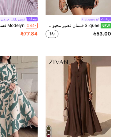
Silquee
#ويمزيكال_جاردن
Silquee فستان قصير محبوك باللون الأسود السادة مناسب لجميع الفصول، بياقة دائرية عالية، فتحة رقبة على شكل قطرة ماء، حافة دانتيل، أكمام قصيرة، خصر مجعد، قصة ضيقة، أسلوب أنيق وجذاب وعصري للنساء، مناسب للمواعيد الرومانسية، عطلة الشاطئ، فستان كوكتيل الزفاف، موعد عيد الحب، عيد الميلاد، رأس السنة
%44-
NEW
77.84
53.00