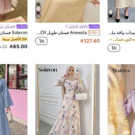
18
#أناقة_الدانتيل
#فستان_مر
DAZY فستان سيدات بياقة ملونة، خصر مربوط بربطة، أكمام منتفخة، فستان طويل الأكمام للخريف
Anewsta فستان طويل الأكمام من الدانتيل بلون واحد، إطلالة نسائية
%30-
3# الأفضل مبيعا
في كتلة اللون فساتين نسائية متوسطة الطول
127.40
85.00
30+. تم بيع