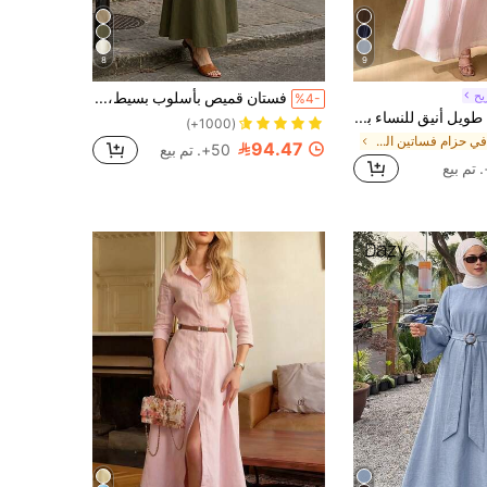
8
9
يح
فستان قميص بأسلوب بسيط، خصر ضيق، تصميم أحادي الصدر مع ياقة وخصر ضيق.كاجوال وأنيق، كاجوال وأنيق، الحياة اليومية، الخريف
%4-
Solavon فستان طويل أنيق للنساء بأكمام فانوس وطيات، طراز بسيط للخريف
(1000+)
في حزام فساتين النساء
94.47
50+. تم بيع