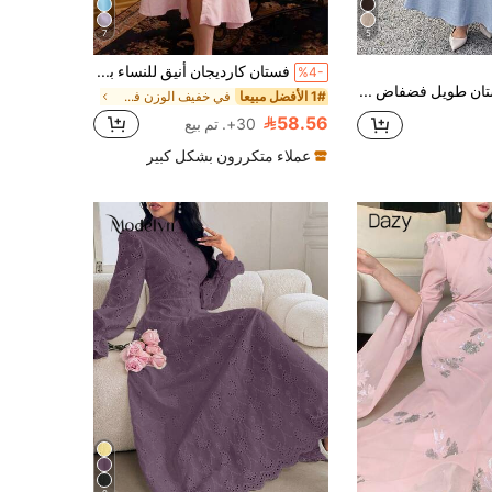
7
5
فستان كارديجان أنيق للنساء بياقة قميص وأكمام طويلة، مناسب للارتداء اليومي والشاطئ والعطلات والعودة إلى المدرسة وعيد الشكر والهالوين
%4-
DAZY فستان طويل فضفاض بأكمام طويلة للنساء بأسلوب كاجوال للعطلات في الربيع والصيف
1# الأفضل مبيعا
في خفيف الوزن فساتين النساء
58.56
30+. تم بيع
عملاء متكررون بشكل كبير