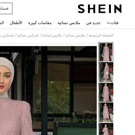
فستان
 navigate search
فئات
جديد في
ملابس نسائية
مقاسات كبيرة
الأطفال
الم
/
/
/
/
الصفحة الرئيسية
ملابس نسائية
ملابس نسائية
فساتين نسائية
فساتين نس