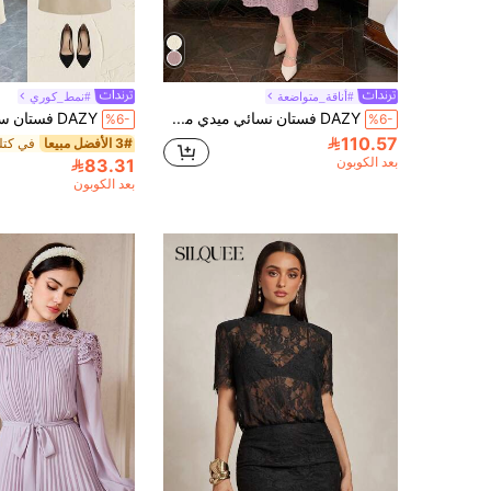
#أناقة_متواضعة
#نمط_كوري
DAZY فستان نسائي ميدي من الدانتيل ذو لون واحد، ملابس عيد الحب، ملابس الخريف، ملابس العودة إلى المدرسة، فستان بأكمام طويلة رمضان
%6-
%6-
110.57
3# الأفضل مبيعا
بعد الكوبون
83.31
بعد الكوبون