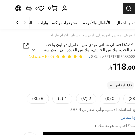
0
0
ة و الجمال
الأطفال والأمومة
مجوهرات واكسسوارات
الحقائب والأمتعة
DAZY فستان نسائي ميدي من الدانتيل ذو لون واحد،
يد الحب، ملابس الخريف، ملابس العودة إلى المدرسة،
أكمام طويلة
SKU: sz25121719298808
(1000+ تعليقات)
118

.0
PRICE AND AVAILABIL
US المقاس
6 (XL)
4 (L)
2 (M)
0 (S)
 المقاس
ك؟ اخبرنا ما هو مقاسك