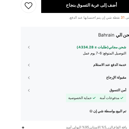
أضف إلى عربة التسوق بنجاح
تى
31
نقطة شي إن يتم احتسابها عند الدفع.
ن الي
Bahrain
شحن مجاني(طلبات ≥ 334.28)
التوصيل المتوقع:
6-7 يوم عمل
خدمة الدفع عند الاستلام
مقبولة الإرجاع
أمن التسوق
مدفوعات آمنة
حماية الخصوصية
تم البيع بواسطة شي إن
ياقة القاع,الزر,5% إلاستان,95% البولي أميد