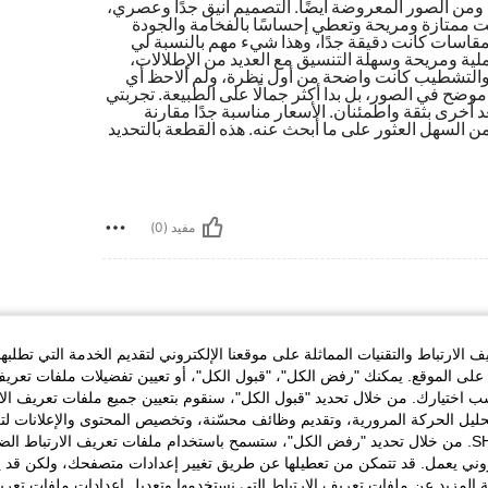
 ومن الصور المعروضة أيضًا. التصميم أنيق جدًا وعصري،
انت ممتازة ومريحة وتعطي إحساسًا بالفخامة والجودة
مقاسات كانت دقيقة جدًا، وهذا شيء مهم بالنسبة لي
ملية ومريحة وسهلة التنسيق مع العديد من الإطلالات،
ة والتشطيب كانت واضحة من أول نظرة، ولم ألاحظ أي
 موضح في الصور، بل بدا أكثر جمالًا على الطبيعة. تجربتي
ة بعد أخرى بثقة واطمئنان. الأسعار مناسبة جدًا مقارنة
من السهل العثور على ما أبحث عنه. هذه القطعة بالتحديد
مفيد (0)
الارتباط والتقنيات المماثلة على موقعنا الإلكتروني لتقديم الخدمة التي تطلبه
لى الموقع. يمكنك "رفض الكل"، "قبول الكل"، أو تعيين تفضيلات ملفات تعريف
م اذا محجبه تلبس
ختيارك. من خلال تحديد "قبول الكل"، سنقوم بتعيين جميع ملفات تعريف الارتب
حليل الحركة المرورية، وتقديم وظائف محسّنة، وتخصيص المحتوى والإعلانات لت
الخاصة بك مع SHEIN. من خلال تحديد "رفض الكل"، ستسمح باستخدام ملفات تعريف الارتباط 
روني يعمل. قد تتمكن من تعطيلها عن طريق تغيير إعدادات متصفحك، ولكن قد ي
 المزيد عن ملفات تعريف الارتباط التي نستخدمها وتعديل إعدادات ملفات تعري