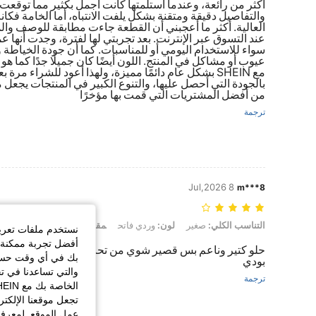
أكثر من رائعة، وعندما استلمتها كانت أجمل بكثير مما توقعت
والتفاصيل دقيقة ومتقنة بشكل يلفت الانتباه، أما الخامة فك
العالية. أكثر ما أعجبني أن القطعة جاءت مطابقة للوصف وال
عند التسوق عبر الإنترنت. بعد تجربتي لها لفترة، وجدت أنها ع
سواء للاستخدام اليومي أو للمناسبات. كما أن جودة الخياط
عيوب أو مشاكل في المنتج. اللون أيضًا كان جميلًا جدًا كما هو
مع SHEIN بشكل عام دائمًا مميزة، ولهذا أعود للشراء مر
بالجودة التي أحصل عليها، والتنوع الكبير في المنتجات يجعل 
من أفضل المشتريات التي قمت بها مؤخرًا
ترجمة
8 Jul,2026
m***8
التناسب الكلي: صغير, لون: وردي فاتح, مقاس: M
التناسب الكلي:
صغير
لون:
وردي فاتح
مقاس:
M
نستخدم ملفات تعريف 
أفضل تجربة ممكنة ع
حلو كتير وناعم بس قصير شوي من تحت .. والاكمام دانتيل لاز
بك في أي وقت حسب ا
بودي
والتي تساعدنا في ت
ترجمة
تجعل موقعنا الإلكت
عمل الموقع. لمعرفة